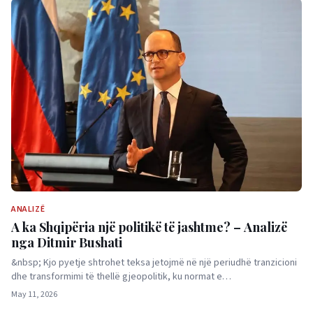
ANALIZË
A ka Shqipëria një politikë të jashtme? – Analizë
nga Ditmir Bushati
&nbsp; Kjo pyetje shtrohet teksa jetojmë në një periudhë tranzicioni
dhe transformimi të thellë gjeopolitik, ku normat e…
May 11, 2026