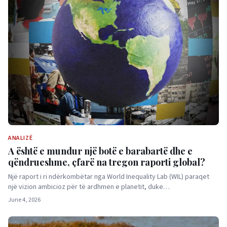
ANALIZË
A është e mundur një botë e barabartë dhe e
qëndrueshme, çfarë na tregon raporti global?
Një raport i ri ndërkombëtar nga World Inequality Lab (WIL) paraqet
një vizion ambicioz për të ardhmen e planetit, duke…
June 4, 2026