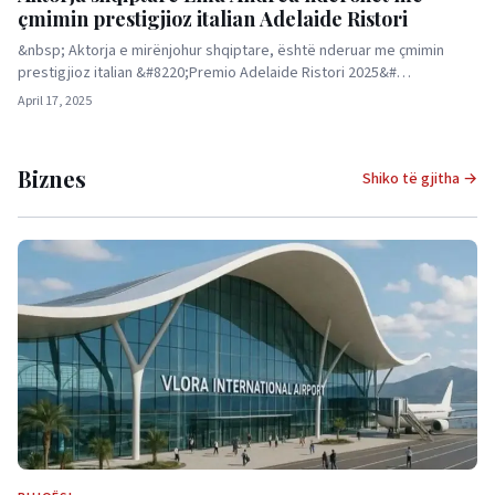
çmimin prestigjioz italian Adelaide Ristori
&nbsp; Aktorja e mirënjohur shqiptare, është nderuar me çmimin
prestigjioz italian &#8220;Premio Adelaide Ristori 2025&#…
April 17, 2025
Biznes
Shiko të gjitha →