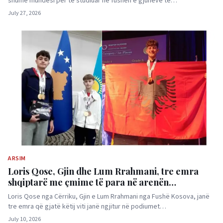
shumë mundësi për të studiuar në fushën e gjuhëve të…
July 27, 2026
ARSIM
Loris Qose, Gjin dhe Lum Rrahmani, tre emra
shqiptarë me çmime të para në arenën
ndërkombëtare të shkencës dhe teknologjisë
Loris Qose nga Cërriku, Gjin e Lum Rrahmani nga Fushë Kosova, janë
tre emra që gjatë këtij viti janë ngjitur në podiumet…
July 10, 2026