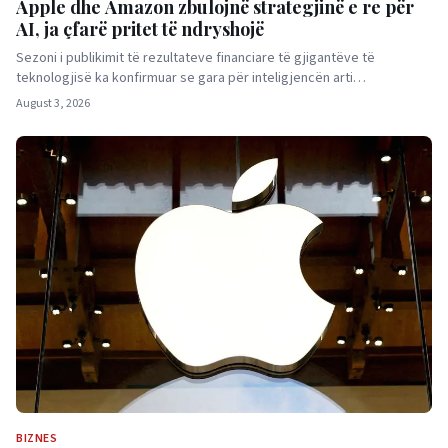
Apple dhe Amazon zbulojnë strategjinë e re për
AI, ja çfarë pritet të ndryshojë
Sezoni i publikimit të rezultateve financiare të gjigantëve të
teknologjisë ka konfirmuar se gara për inteligjencën arti…
August 3, 2026
BIZNES