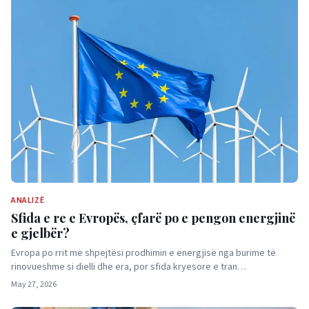
ANALIZË
Sfida e re e Evropës, çfarë po e pengon energjinë
e gjelbër?
Evropa po rrit me shpejtësi prodhimin e energjisë nga burime të
rinovueshme si dielli dhe era, por sfida kryesore e tran…
May 27, 2026