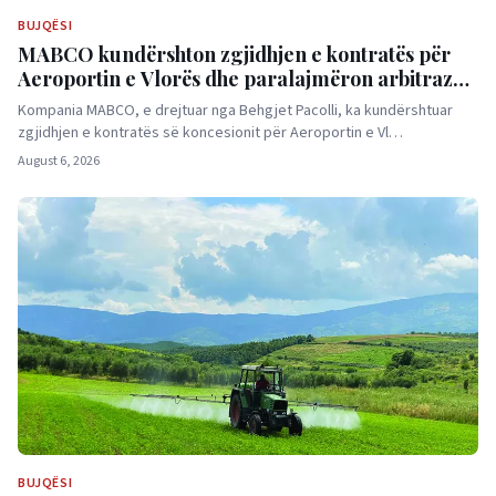
BUJQËSI
MABCO kundërshton zgjidhjen e kontratës për
Aeroportin e Vlorës dhe paralajmëron arbitrazh
ndërkombëtar
Kompania MABCO, e drejtuar nga Behgjet Pacolli, ka kundërshtuar
zgjidhjen e kontratës së koncesionit për Aeroportin e Vl…
August 6, 2026
BUJQËSI