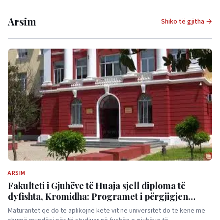
Arsim
Shiko të gjitha →
ARSIM
Fakulteti i Gjuhëve të Huaja sjell diploma të
dyfishta, Kromidha: Programet i përgjigjen
tregut të punës
Maturantët që do të aplikojnë këtë vit në universitet do të kenë më