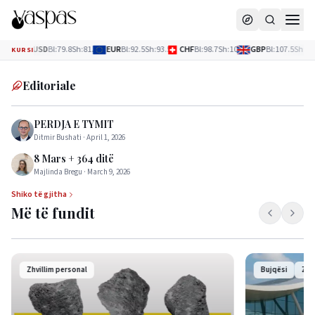
USD
Bl
:
79.8
Sh
:
81.1
EUR
Bl
:
92.5
Sh
:
93.5
CHF
Bl
:
98.7
Sh
:
100
GBP
Bl
:
107.5
Sh
:
108.8
D
KURSI
Editoriale
PERDJA E TYMIT
Ditmir Bushati
·
April 1, 2026
8 Mars + 364 ditë
Majlinda Bregu
·
March 9, 2026
Shiko të gjitha
Më të fundit
Shqipëria 
plotësisht 
pagesave n
të mëdha p
Bujqësi
Zhvillime
Ekonomi