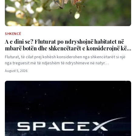
SHKENCË
A e dini se? Fluturat po ndryshojnë habitatet në
mbarë botën dhe shkencëtarët e konsiderojnë këtë
një sinjal alarmi
Fluturat, të cilat prej kohësh konsiderohen nga shkencëtarët si një
nga treguesit më të ndjeshëm të ndryshimeve në natyr…
August 5, 2026