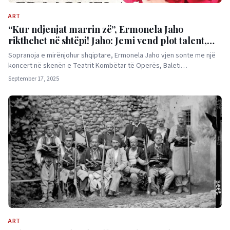
ART
“Kur ndjenjat marrin zë”, Ermonela Jaho
rikthehet në shtëpi! Jaho: Jemi vend plot talent,
më shumë për muzikën klasike!
Sopranoja e mirënjohur shqiptare, Ermonela Jaho vjen sonte me një
koncert në skenën e Teatrit Kombëtar të Operës, Baleti…
September 17, 2025
ART