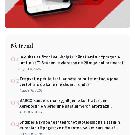
Në trend
01
Sa duhet të fitoni në Shqipëri për të arritur “pragun e
lumturisë”? Studimi e vlerëson në 28 mijë dollarë në vit
August 6, 2026
02
Tre pyetje për të testuar nëse prioritetet tuaja janë
vërtet ato që kanë më shumë rëndësi
August 6, 2026
03
MABCO kundërshton zgjidhjen e kontratës për
Aeroportin e Vlorës dhe paralajmëron arbitrazh
ndërkombëtar
August 6, 2026
04
Shqipëria synon të integrohet plotësisht në sistemin
europian të pagesave në nëntor, Sejko: Kursime të
mëdha për qytetarët dhe bizneset
August 6, 2026