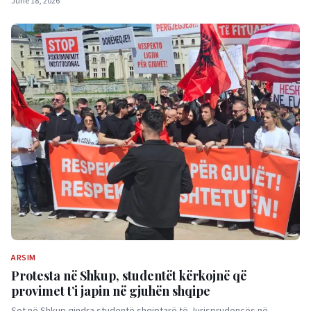
June 18, 2026
ARSIM
Protesta në Shkup, studentët kërkojnë që
provimet t’i japin në gjuhën shqipe
Sot në Shkup qindra studentë shqiptarë të Jurisprudencës në