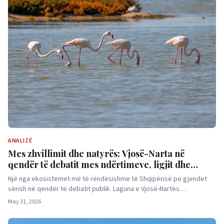
ANALIZË
Mes zhvillimit dhe natyrës: Vjosë-Narta në
qendër të debatit mes ndërtimeve, ligjit dhe
presionit ndërkombëtar
Një nga ekosistemet më të rëndësishme të Shqipërisë po gjendet
sërish në qendër të debatit publik. Laguna e Vjosë-Nartës…
May 31, 2026