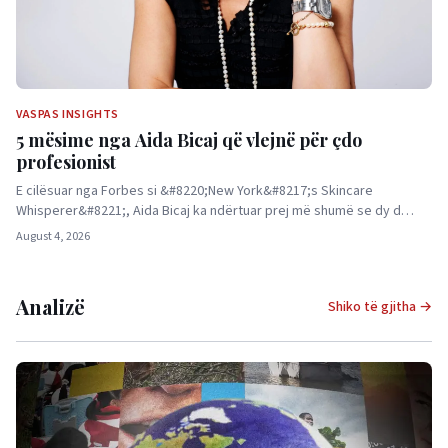
VASPAS INSIGHTS
5 mësime nga Aida Bicaj që vlejnë për çdo
profesionist
E cilësuar nga Forbes si &#8220;New York&#8217;s Skincare
Whisperer&#8221;, Aida Bicaj ka ndërtuar prej më shumë se dy d…
August 4, 2026
Analizë
Shiko të gjitha →