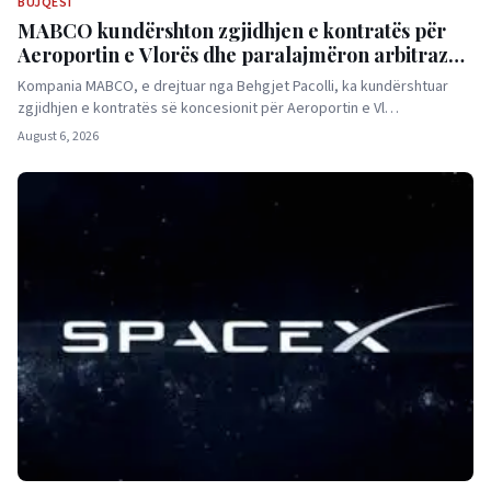
BUJQËSI
MABCO kundërshton zgjidhjen e kontratës për
Aeroportin e Vlorës dhe paralajmëron arbitrazh
ndërkombëtar
Kompania MABCO, e drejtuar nga Behgjet Pacolli, ka kundërshtuar
zgjidhjen e kontratës së koncesionit për Aeroportin e Vl…
August 6, 2026