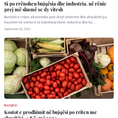
Si po rrënohen bujqësia dhe industria, në rënie
prej më shumë se dy vitesh
Burimet e rritjes ekonomike janë drejt shterimit dhe aktualisht po
bazohen në sektorë të bukshtuarshëm. Industria dhe bu…
September 30, 2025
BUJQËSI
Kostot e prodhimit në bujqësi po rriten me
shpejtësi, 4.8 % më 2024