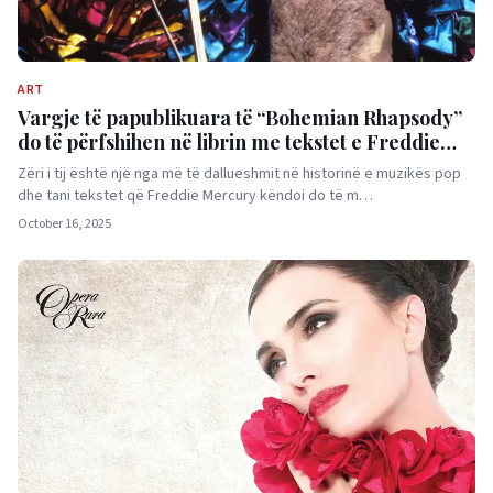
ART
Vargje të papublikuara të “Bohemian Rhapsody”
do të përfshihen në librin me tekstet e Freddie
Mercury-t
Zëri i tij është një nga më të dallueshmit në historinë e muzikës pop
dhe tani tekstet që Freddie Mercury këndoi do të m…
October 16, 2025