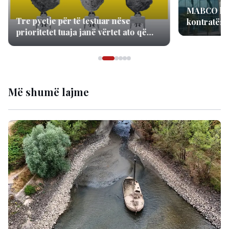
MABCO kundërshton zgjidhjen e
kontratës për Aeroportin e Vlorës
dhe paralajmëron arbitrazh
ndërkombëtar
Më shumë lajme