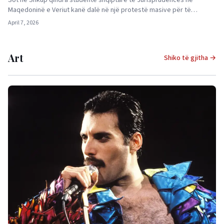
Maqedoninë e Veriut kanë dalë në një protestë masive për të…
April 7, 2026
Art
Shiko të gjitha →