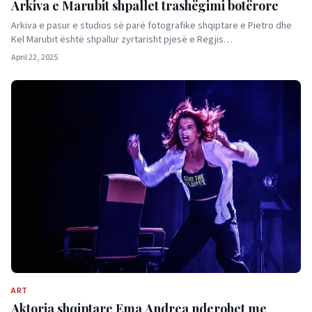
Arkiva e Marubit shpallet trashëgimi botërore
Arkiva e pasur e studios së parë fotografike shqiptare e Pietro dhe
Kel Marubit është shpallur zyrtarisht pjesë e Regjis…
April 22, 2025
ART
Aktorja shqiptare Ema Andrea nderohet me