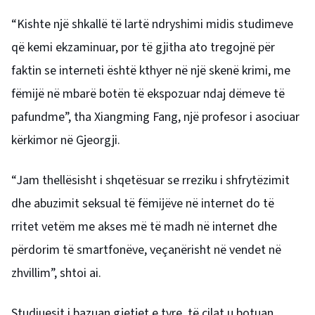
“Kishte një shkallë të lartë ndryshimi midis studimeve
që kemi ekzaminuar, por të gjitha ato tregojnë për
faktin se interneti është kthyer në një skenë krimi, me
fëmijë në mbarë botën të ekspozuar ndaj dëmeve të
pafundme”, tha Xiangming Fang, një profesor i asociuar
kërkimor në Gjeorgji.
“Jam thellësisht i shqetësuar se rreziku i shfrytëzimit
dhe abuzimit seksual të fëmijëve në internet do të
rritet vetëm me akses më të madh në internet dhe
përdorim të smartfonëve, veçanërisht në vendet në
zhvillim”, shtoi ai.
Studiuesit i bazuan gjetjet e tyre, të cilat u botuan