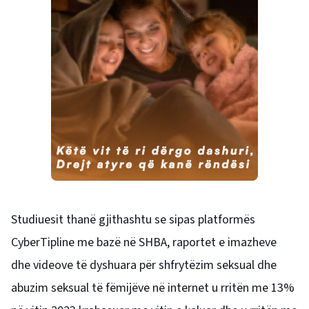
Studiuesit thanë gjithashtu se sipas platformës
CyberTipline me bazë në SHBA, raportet e imazheve
dhe videove të dyshuara për shfrytëzim seksual dhe
abuzim seksual të fëmijëve në internet u rritën me 13%