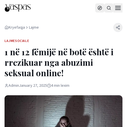
Kryefaqja
Lajme
LAJME
SOCIALE
1 në 12 fëmijë në botë është i
rrezikuar nga abuzimi
seksual online!
Admin
January 27, 2025
4
min
lexim