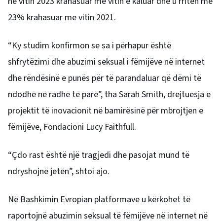
në vitin 2023 krahasuar me vitin e kaluar dhe u rritën me
23% krahasuar me vitin 2021.
“Ky studim konfirmon se sa i përhapur është
shfrytëzimi dhe abuzimi seksual i fëmijëve në internet
dhe rëndësinë e punës për të parandaluar që dëmi të
ndodhë në radhë të parë”, tha Sarah Smith, drejtuesja e
projektit të inovacionit në bamirësinë për mbrojtjen e
fëmijëve, Fondacioni Lucy Faithfull.
“Çdo rast është një tragjedi dhe pasojat mund të
ndryshojnë jetën”, shtoi ajo.
Në Bashkimin Evropian platformave u kërkohet të
raportojnë abuzimin seksual të fëmijëve në internet në