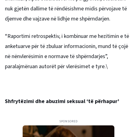
nuk gjetën dallime të rëndësishme midis përvojave të
djemve dhe vajzave në lidhje me shpërndarjen.
“Raportimi retrospektiv, i kombinuar me hezitimin e të
anketuarve për të zbuluar informacionin, mund të çojë
në nënvlerësimin e normave të shpërndarjes”,
paralajmëruan autorët për vlerësimet e tyre.\
Shfrytëzimi dhe abuzimi seksual ‘të përhapur’
SPONSORED