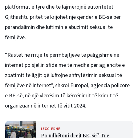
platformat e tyre dhe të lajmërojnë autoritetet.
Gjithashtu pritet të krijohet një qendër e BE-së për
parandalimin dhe luftimin e abuzimit seksual të
fëmijëve.
“Rastet në rritje të përmbajtjeve të paligjshme në
internet po sjellin sfida më të mëdha për agjencitë e
zbatimit të ligjit që luftojnë shfrytëzimin seksual të
fëmijëve në internet”, shkroi Europol, agjencia policore
e BE-së, në një vlerësim të kërcënimit të krimit të
organizuar në internet të vitit 2024.
LEXO EDHE
Po udhëtoni drejt BE-së? Tre