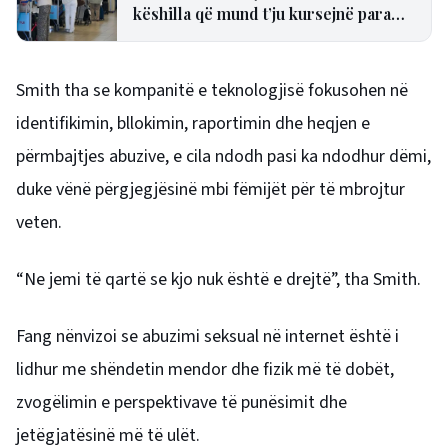
këshilla që mund t’ju kursejnë para
dhe humbjen e fluturimit
Smith tha se kompanitë e teknologjisë fokusohen në
identifikimin, bllokimin, raportimin dhe heqjen e
përmbajtjes abuzive, e cila ndodh pasi ka ndodhur dëmi,
duke vënë përgjegjësinë mbi fëmijët për të mbrojtur
veten.
“Ne jemi të qartë se kjo nuk është e drejtë”, tha Smith.
Fang nënvizoi se abuzimi seksual në internet është i
lidhur me shëndetin mendor dhe fizik më të dobët,
zvogëlimin e perspektivave të punësimit dhe
jetëgjatësinë më të ulët.