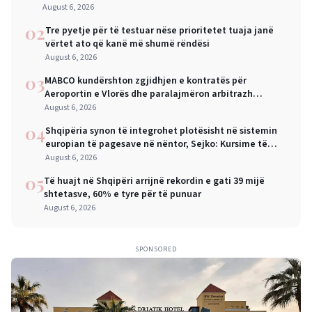
August 6, 2026
02
Tre pyetje për të testuar nëse prioritetet tuaja janë
vërtet ato që kanë më shumë rëndësi
August 6, 2026
03
MABCO kundërshton zgjidhjen e kontratës për
Aeroportin e Vlorës dhe paralajmëron arbitrazh
ndërkombëtar
August 6, 2026
04
Shqipëria synon të integrohet plotësisht në sistemin
europian të pagesave në nëntor, Sejko: Kursime të
mëdha për qytetarët dhe bizneset
August 6, 2026
05
Të huajt në Shqipëri arrijnë rekordin e gati 39 mijë
shtetasve, 60% e tyre për të punuar
August 6, 2026
SPONSORED