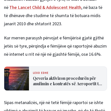
në
The Lancet Child & Adolescent Health
, në baza të
të dhënave dhe studime të shumta të botuara midis
janarit 2010 dhe shtatorit 2023.
Kur merren parasysh përvojat e fëmijërisë gjatë gjithë
jetës së tyre, përqindja e fëmijëve që raportojnë abuzim
në internet u rrit në një në gjashtë fëmijë, ose 16.6%.
LEXO EDHE
Qeveria aktivizon procedurën për
anulimin e kontratës së Aeroportit të
Vlorës
Sipas metanalizës, një në tetë fëmijë raportoi se ishte
viktimë e abuzimit të bazuar në imazhe, që do të thotë