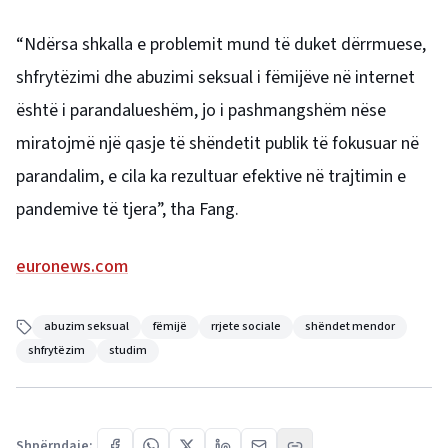
“Ndërsa shkalla e problemit mund të duket dërrmuese,
shfrytëzimi dhe abuzimi seksual i fëmijëve në internet
është i parandalueshëm, jo ​​i pashmangshëm nëse
miratojmë një qasje të shëndetit publik të fokusuar në
parandalim, e cila ka rezultuar efektive në trajtimin e
pandemive të tjera”, tha Fang.
euronews.com
abuzim seksual
fëmijë
rrjete sociale
shëndet mendor
shfrytëzim
studim
Shpërndaje: