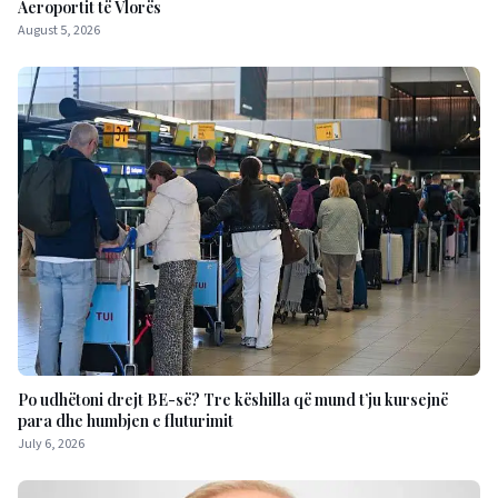
Aeroportit të Vlorës
August 5, 2026
Po udhëtoni drejt BE-së? Tre këshilla që mund t’ju kursejnë
para dhe humbjen e fluturimit
July 6, 2026