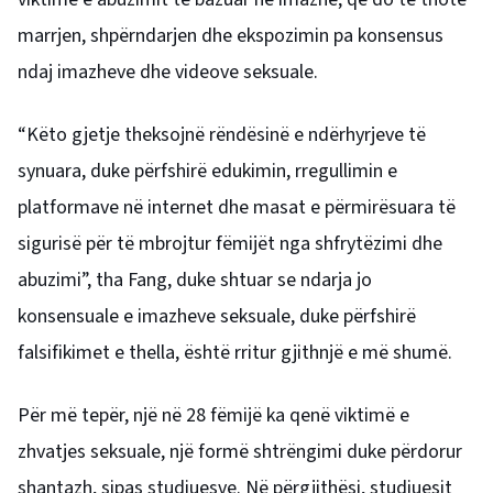
marrjen, shpërndarjen dhe ekspozimin pa konsensus
ndaj imazheve dhe videove seksuale.
“Këto gjetje theksojnë rëndësinë e ndërhyrjeve të
synuara, duke përfshirë edukimin, rregullimin e
platformave në internet dhe masat e përmirësuara të
sigurisë për të mbrojtur fëmijët nga shfrytëzimi dhe
abuzimi”, tha Fang, duke shtuar se ndarja jo
konsensuale e imazheve seksuale, duke përfshirë
falsifikimet e thella, është rritur gjithnjë e më shumë.
Për më tepër, një në 28 fëmijë ka qenë viktimë e
zhvatjes seksuale, një formë shtrëngimi duke përdorur
shantazh, sipas studiuesve. Në përgjithësi, studiuesit