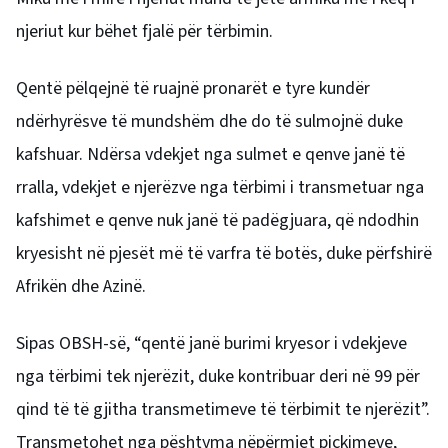
njeriut kur bëhet fjalë për tërbimin.
Qentë pëlqejnë të ruajnë pronarët e tyre kundër
ndërhyrësve të mundshëm dhe do të sulmojnë duke
kafshuar. Ndërsa vdekjet nga sulmet e qenve janë të
rralla, vdekjet e njerëzve nga tërbimi i transmetuar nga
kafshimet e qenve nuk janë të padëgjuara, që ndodhin
kryesisht në pjesët më të varfra të botës, duke përfshirë
Afrikën dhe Azinë.
Sipas OBSH-së, “qentë janë burimi kryesor i vdekjeve
nga tërbimi tek njerëzit, duke kontribuar deri në 99 për
qind të të gjitha transmetimeve të tërbimit te njerëzit”.
Transmetohet nga pështyma nëpërmjet pickimeve,