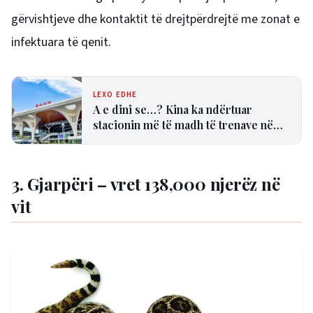
gërvishtjeve dhe kontaktit të drejtpërdrejtë me zonat e
infektuara të qenit.
LEXO EDHE
A e dini se…? Kina ka ndërtuar
stacionin më të madh të trenave në
botë
3. Gjarpëri – vret 138,000 njerëz në
vit