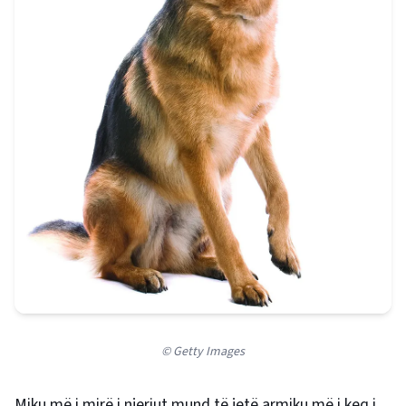
© Getty Images
Miku më i mirë i njeriut mund të jetë armiku më i keq i