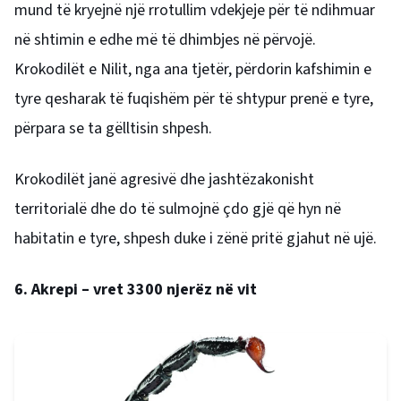
mund të kryejnë një rrotullim vdekjeje për të ndihmuar
në shtimin e edhe më të dhimbjes në përvojë.
Krokodilët e Nilit, nga ana tjetër, përdorin kafshimin e
tyre qesharak të fuqishëm për të shtypur prenë e tyre,
përpara se ta gëlltisin shpesh.
Krokodilët janë agresivë dhe jashtëzakonisht
territorialë dhe do të sulmojnë çdo gjë që hyn në
habitatin e tyre, shpesh duke i zënë pritë gjahut në ujë.
6. Akrepi – vret 3300 njerëz në vit