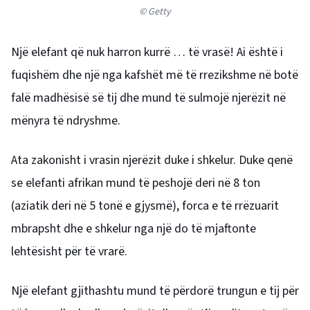
© Getty
Një elefant që nuk harron kurrë … të vrasë! Ai është i
fuqishëm dhe një nga kafshët më të rrezikshme në botë
falë madhësisë së tij dhe mund të sulmojë njerëzit në
mënyra të ndryshme.
Ata zakonisht i vrasin njerëzit duke i shkelur. Duke qenë
se elefanti afrikan mund të peshojë deri në 8 ton
(aziatik deri në 5 tonë e gjysmë), forca e të rrëzuarit
mbrapsht dhe e shkelur nga një do të mjaftonte
lehtësisht për të vrarë.
Një elefant gjithashtu mund të përdorë trungun e tij për