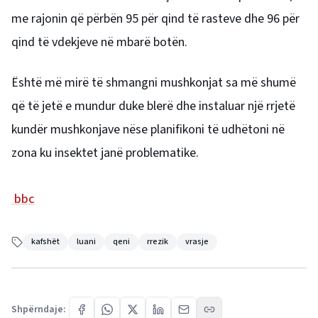
me rajonin që përbën 95 për qind të rasteve dhe 96 për
qind të vdekjeve në mbarë botën.
Është më mirë të shmangni mushkonjat sa më shumë
që të jetë e mundur duke blerë dhe instaluar një rrjetë
kundër mushkonjave nëse planifikoni të udhëtoni në
zona ku insektet janë problematike.
bbc
kafshët
luani
qeni
rrezik
vrasje
Shpërndaje: