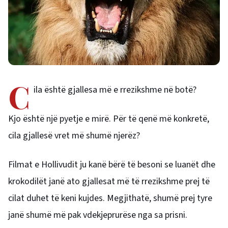
C
ila është gjallesa më e rrezikshme në botë?
Kjo është një pyetje e mirë. Për të qenë më konkretë,
cila gjallesë vret më shumë njerëz?
Filmat e Hollivudit ju kanë bërë të besoni se luanët dhe
krokodilët janë ato gjallesat më të rrezikshme prej të
cilat duhet të keni kujdes. Megjithatë, shumë prej tyre
janë shumë më pak vdekjeprurëse nga sa prisni.