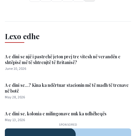
Lexo edhe
A e dini se një i pastrehë jeton prej tre vitesh në verandën e
shtëpisë më të shtrenjtë të Britanisë?
June 10, 2026
A e dini se…? Kina ka ndërtuar stacionin më të madh të trenave
në botë
May 28, 2026
A e dini se, kolonia e milingonave nuk ka udhëheqës
May 13, 2026
SPONSORED