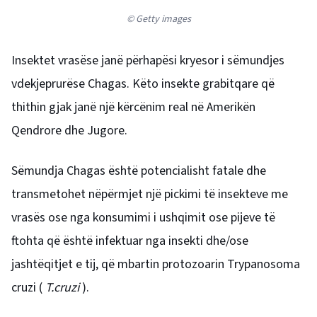
© Getty images
Insektet vrasëse janë përhapësi kryesor i sëmundjes
vdekjeprurëse Chagas. Këto insekte grabitqare që
thithin gjak janë një kërcënim real në Amerikën
Qendrore dhe Jugore.
Sëmundja Chagas është potencialisht fatale dhe
transmetohet nëpërmjet një pickimi të insekteve me
vrasës ose nga konsumimi i ushqimit ose pijeve të
ftohta që është infektuar nga insekti dhe/ose
jashtëqitjet e tij, që mbartin protozoarin Trypanosoma
cruzi (
T.cruzi
).