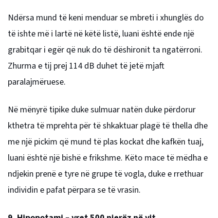
Ndërsa mund të keni menduar se mbreti i xhunglës do
të ishte më i lartë në këtë listë, luani është ende një
grabitqar i egër që nuk do të dëshironit ta ngatërroni.
Zhurma e tij prej 114 dB duhet të jetë mjaft
paralajmëruese.
Në mënyrë tipike duke sulmuar natën duke përdorur
kthetra të mprehta për të shkaktuar plagë të thella dhe
me një pickim që mund të plas kockat dhe kafkën tuaj,
luani është një bishë e frikshme. Këto mace të mëdha e
ndjekin prenë e tyre në grupe të vogla, duke e rrethuar
individin e pafat përpara se të vrasin.
9. Hipopotami – vret 500 njerëz në vit