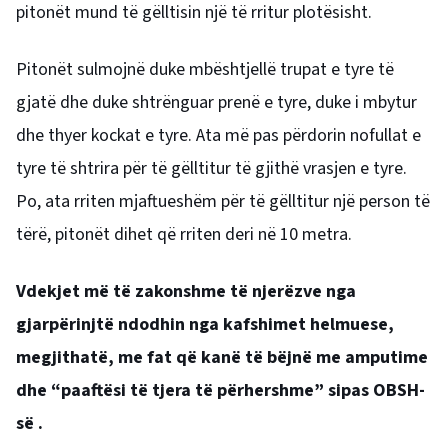
pitonët mund të gëlltisin një të rritur plotësisht.
Pitonët sulmojnë duke mbështjellë trupat e tyre të
gjatë dhe duke shtrënguar prenë e tyre, duke i mbytur
dhe thyer kockat e tyre. Ata më pas përdorin nofullat e
tyre të shtrira për të gëlltitur të gjithë vrasjen e tyre.
Po, ata rriten mjaftueshëm për të gëlltitur një person të
tërë, pitonët dihet që rriten deri në 10 metra.
Vdekjet më të zakonshme të njerëzve nga
gjarpërinjtë ndodhin nga kafshimet helmuese,
megjithatë, me fat që kanë të bëjnë me amputime
dhe “paaftësi të tjera të përhershme” sipas OBSH-
së .