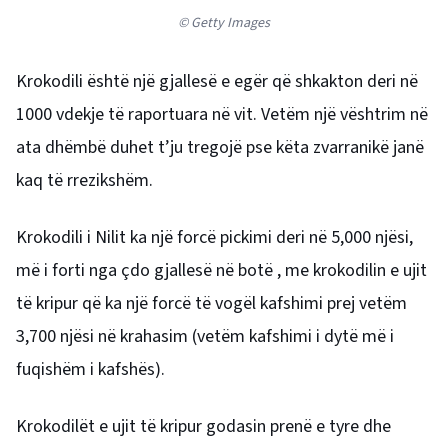
© Getty Images
Krokodili është një gjallesë e egër që shkakton deri në
1000 vdekje të raportuara në vit. Vetëm një vështrim në
ata dhëmbë duhet t’ju tregojë pse këta zvarranikë janë
kaq të rrezikshëm.
Krokodili i Nilit ka një forcë pickimi deri në 5,000 njësi,
më i forti nga çdo gjallesë në botë , me krokodilin e ujit
të kripur që ka një forcë të vogël kafshimi prej vetëm
3,700 njësi në krahasim (vetëm kafshimi i dytë më i
fuqishëm i kafshës).
Krokodilët e ujit të kripur godasin prenë e tyre dhe