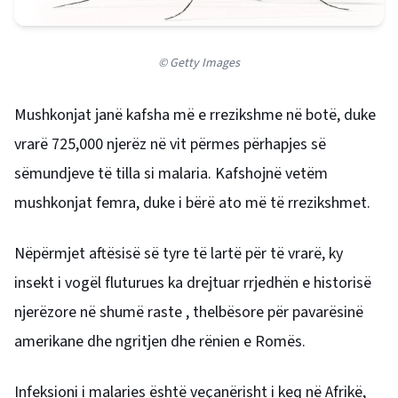
© Getty Images
Mushkonjat janë kafsha më e rrezikshme në botë, duke
vrarë 725,000 njerëz në vit përmes përhapjes së
sëmundjeve të tilla si malaria. Kafshojnë vetëm
mushkonjat femra, duke i bërë ato më të rrezikshmet.
Nëpërmjet aftësisë së tyre të lartë për të vrarë, ky
insekt i vogël fluturues ka drejtuar rrjedhën e historisë
njerëzore në shumë raste , thelbësore për pavarësinë
amerikane dhe ngritjen dhe rënien e Romës.
Infeksioni i malaries është veçanërisht i keq në Afrikë,