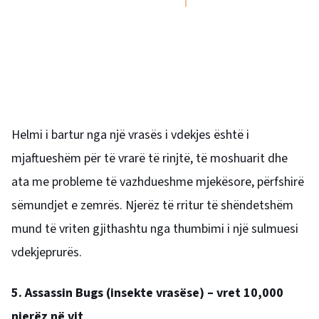
Helmi i bartur nga një vrasës i vdekjes është i
mjaftueshëm për të vrarë të rinjtë, të moshuarit dhe
ata me probleme të vazhdueshme mjekësore, përfshirë
sëmundjet e zemrës. Njerëz të rritur të shëndetshëm
mund të vriten gjithashtu nga thumbimi i një sulmuesi
vdekjeprurës.
5. Assassin Bugs (insekte vrasëse) – vret 10,000
njerëz në vit