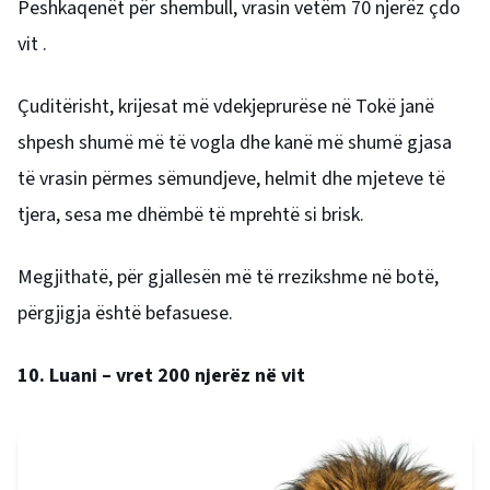
Peshkaqenët për shembull, vrasin vetëm 70 njerëz çdo
vit .
Çuditërisht, krijesat më vdekjeprurëse në Tokë janë
shpesh shumë më të vogla dhe kanë më shumë gjasa
të vrasin përmes sëmundjeve, helmit dhe mjeteve të
tjera, sesa me dhëmbë të mprehtë si brisk.
Megjithatë, për gjallesën më të rrezikshme në botë,
përgjigja është befasuese.
10. Luani – vret 200 njerëz në vit