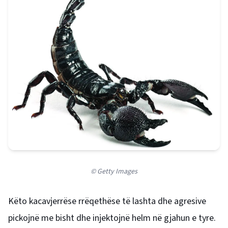
© Getty Images
Këto kacavjerrëse rrëqethëse të lashta dhe agresive
pickojnë me bisht dhe injektojnë helm në gjahun e tyre.