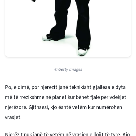
© Getty Images
Po, e dimë, por njerëzit janë teknikisht gjallesa e dyta
më të rrezikshme në planet kur bëhet fjalë për vdekjet
njerëzore. Gjithsesi, kjo është vetëm kur numërohen
vrasjet.
Njerëzit nuk janë të vetëm në vrasjen e llojit të tyre. Kjo