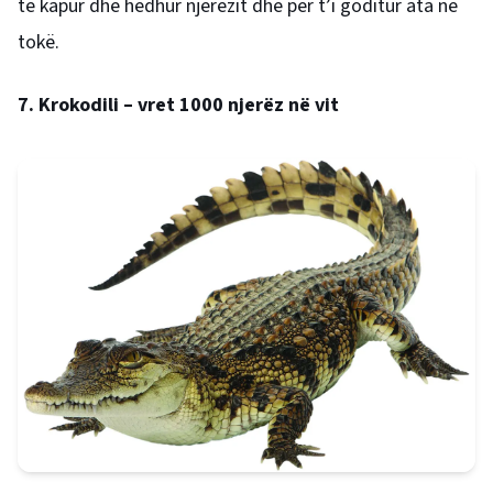
të kapur dhe hedhur njerëzit dhe për t’i goditur ata në
tokë.
7. Krokodili – vret 1000 njerëz në vit