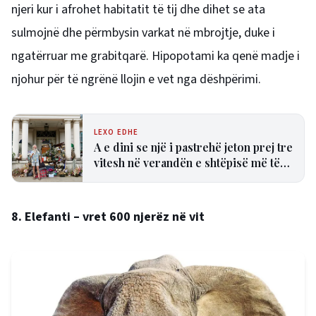
njeri kur i afrohet habitatit të tij dhe dihet se ata
sulmojnë dhe përmbysin varkat në mbrojtje, duke i
ngatërruar me grabitqarë. Hipopotami ka qenë madje i
njohur për të ngrënë llojin e vet nga dëshpërimi.
LEXO EDHE
A e dini se një i pastrehë jeton prej tre
vitesh në verandën e shtëpisë më të
shtrenjtë të Britanisë?
8. Elefanti – vret 600 njerëz në vit