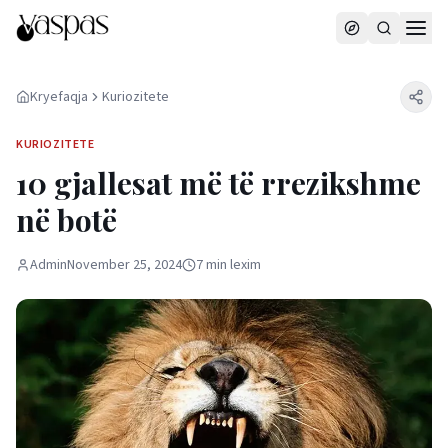
Kryefaqja
Kuriozitete
KURIOZITETE
10 gjallesat më të rrezikshme
në botë
Admin
November 25, 2024
7
min
lexim