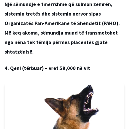
Një sëmundje e tmerrshme që sulmon zemrën,
sistemin tretës dhe sistemin nervor sipas
Organizatës Pan-Amerikane të Shëndetit (PAHO).
Më keq akoma, sëmundja mund të transmetohet
nga nëna tek fëmija përmes placentës gjatë
shtatzënisë.
4. Qeni (tërbuar) – vret 59,000 në vit