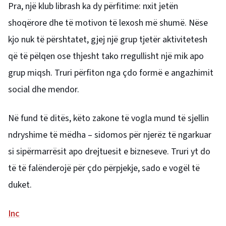
Pra, një klub librash ka dy përfitime: nxit jetën
shoqërore dhe të motivon të lexosh më shumë. Nëse
kjo nuk të përshtatet, gjej një grup tjetër aktivitetesh
që të pëlqen ose thjesht tako rregullisht një mik apo
grup miqsh. Truri përfiton nga çdo formë e angazhimit
social dhe mendor.
Në fund të ditës, këto zakone të vogla mund të sjellin
ndryshime të mëdha – sidomos për njerëz të ngarkuar
si sipërmarrësit apo drejtuesit e bizneseve. Truri yt do
të të falënderojë për çdo përpjekje, sado e vogël të
duket.
Inc