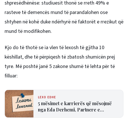
shpresëdhënëse: studiuesit thonë se rreth 49% e
rasteve të demencës mund të parandalohen ose
shtyhen në kohë duke ndërhyrë në faktorët e rrezikut që
mund të modifikohen.
Kjo do të thotë se ia vlen të lexosh të gjitha 10
këshillat, dhe të përpiqesh të zbatosh shumicën prej
tyre. Më poshtë janë 5 zakone shumë të lehta për të
filluar:
LEXO EDHE
5 mësimet e karrierës që mësojmë
nga Eda Derhemi, Partnere e
Fragomen