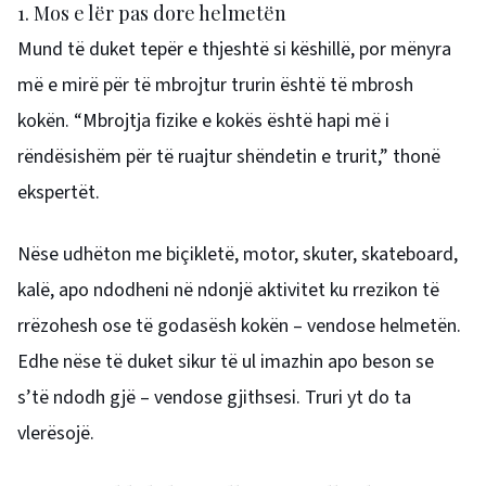
1. Mos e lër pas dore helmetën
Mund të duket tepër e thjeshtë si këshillë, por mënyra
më e mirë për të mbrojtur trurin është të mbrosh
kokën. “Mbrojtja fizike e kokës është hapi më i
rëndësishëm për të ruajtur shëndetin e trurit,” thonë
ekspertët.
Nëse udhëton me biçikletë, motor, skuter, skateboard,
kalë, apo ndodheni në ndonjë aktivitet ku rrezikon të
rrëzohesh ose të godasësh kokën – vendose helmetën.
Edhe nëse të duket sikur të ul imazhin apo beson se
s’të ndodh gjë – vendose gjithsesi. Truri yt do ta
vlerësojë.