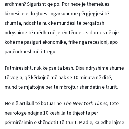
ardhmen? Sigurisht që po. Por nëse je themelues
biznesi ose drejtues i ngarkuar me përgjegjësi të
shumta, ndoshta nuk ke mundësi të përqafosh
ndryshime të mëdha në jetën tënde – sidomos në një
kohë me pasiguri ekonomike, frikë nga recesioni, apo
paqëndrueshmëri tregu.
Fatmirësisht, nuk ke pse ta bësh. Disa ndryshime shumë
të vogla, që kërkojnë më pak se 10 minuta në ditë,
mund të mjaftojnë për të mbrojtur shëndetin e trurit.
Në një artikull të botuar në
The New York Times
, tetë
neurologë ndajnë 10 këshilla të thjeshta për
përmirësimin e shëndetit të trurit. Madje, ka edhe lajme