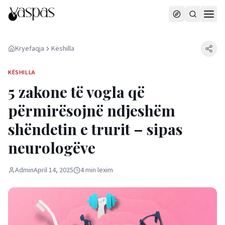
Kryefaqja
Këshilla
KËSHILLA
5 zakone të vogla që
përmirësojnë ndjeshëm
shëndetin e trurit – sipas
neurologëve
Admin
April 14, 2025
4
min
lexim