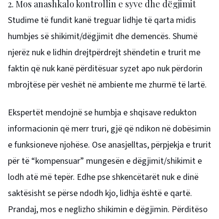
2. Mos anashkalo kontrollin e syve dhe dëgjimit
Studime të fundit kanë treguar lidhje të qarta midis
humbjes së shikimit/dëgjimit dhe demencës. Shumë
njerëz nuk e lidhin drejtpërdrejt shëndetin e trurit me
faktin që nuk kanë përditësuar syzet apo nuk përdorin
mbrojtëse për veshët në ambiente me zhurmë të lartë.
Ekspertët mendojnë se humbja e shqisave redukton
informacionin që merr truri, gjë që ndikon në dobësimin
e funksioneve njohëse. Ose anasjelltas, përpjekja e trurit
për të “kompensuar” mungesën e dëgjimit/shikimit e
lodh atë më tepër. Edhe pse shkencëtarët nuk e dinë
saktësisht se përse ndodh kjo, lidhja është e qartë.
Prandaj, mos e neglizho shikimin e dëgjimin. Përditëso