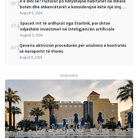
03
A e dini se? Fluturat po ndryshojnë habitatet në mbarë
botën dhe shkencëtarët e konsiderojnë këtë një sinjal
alarmi
August 5, 2026
04
SpaceX rrit të ardhurat nga Starlink, por shton
ndjeshëm investimet në inteligjencën artificiale
August 5, 2026
05
Qeveria aktivizon procedurën për anulimin e kontratës
së Aeroportit të Vlorës
August 5, 2026
SPONSORED