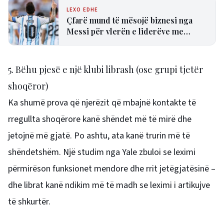
LEXO EDHE
Çfarë mund të mësojë biznesi nga
Messi për vlerën e liderëve me
përvojë?
5. Bëhu pjesë e një klubi librash (ose grupi tjetër
shoqëror)
Ka shumë prova që njerëzit që mbajnë kontakte të
rregullta shoqërore kanë shëndet më të mirë dhe
jetojnë më gjatë. Po ashtu, ata kanë trurin më të
shëndetshëm. Një studim nga Yale zbuloi se leximi
përmirëson funksionet mendore dhe rrit jetëgjatësinë –
dhe librat kanë ndikim më të madh se leximi i artikujve
të shkurtër.