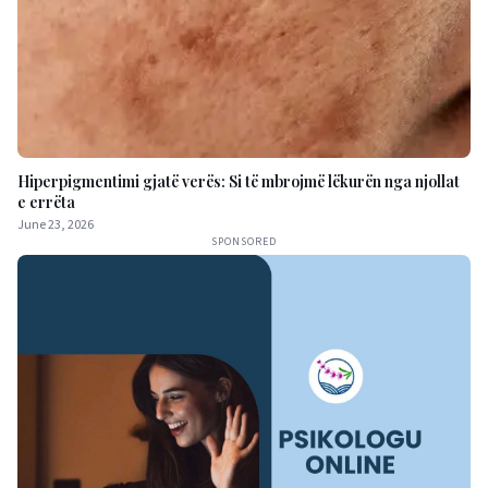
Hiperpigmentimi gjatë verës: Si të mbrojmë lëkurën nga njollat
e errëta
June 23, 2026
SPONSORED