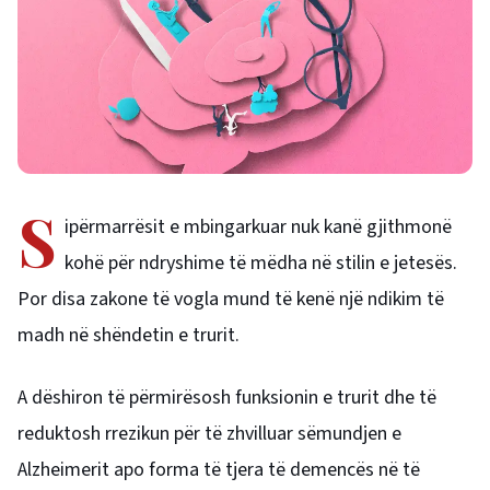
S
ipërmarrësit e mbingarkuar nuk kanë gjithmonë
kohë për ndryshime të mëdha në stilin e jetesës.
Por disa zakone të vogla mund të kenë një ndikim të
madh në shëndetin e trurit.
A dëshiron të përmirësosh funksionin e trurit dhe të
reduktosh rrezikun për të zhvilluar sëmundjen e
Alzheimerit apo forma të tjera të demencës në të