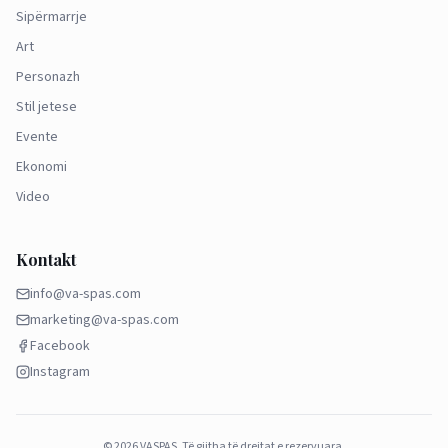
Sipërmarrje
Art
Personazh
Stil jetese
Evente
Ekonomi
Video
Kontakt
info@va-spas.com
marketing@va-spas.com
Facebook
Instagram
©
2026
VASPAS.
Të gjitha të drejtat e rezervuara.