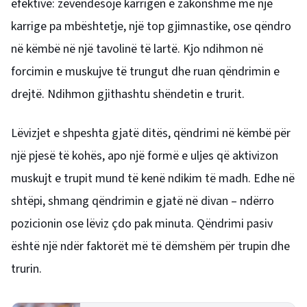
efektive: zëvendësoje karrigen e zakonshme me një
karrige pa mbështetje, një top gjimnastike, ose qëndro
në këmbë në një tavolinë të lartë. Kjo ndihmon në
forcimin e muskujve të trungut dhe ruan qëndrimin e
drejtë. Ndihmon gjithashtu shëndetin e trurit.
Lëvizjet e shpeshta gjatë ditës, qëndrimi në këmbë për
një pjesë të kohës, apo një formë e uljes që aktivizon
muskujt e trupit mund të kenë ndikim të madh. Edhe në
shtëpi, shmang qëndrimin e gjatë në divan – ndërro
pozicionin ose lëviz çdo pak minuta. Qëndrimi pasiv
është një ndër faktorët më të dëmshëm për trupin dhe
trurin.