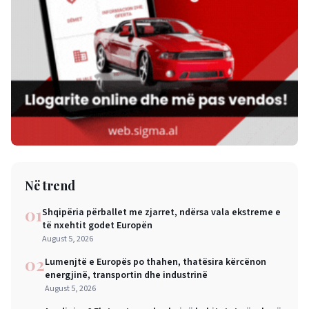
Në trend
01
Shqipëria përballet me zjarret, ndërsa vala ekstreme e
të nxehtit godet Europën
August 5, 2026
02
Lumenjtë e Europës po thahen, thatësira kërcënon
energjinë, transportin dhe industrinë
August 5, 2026