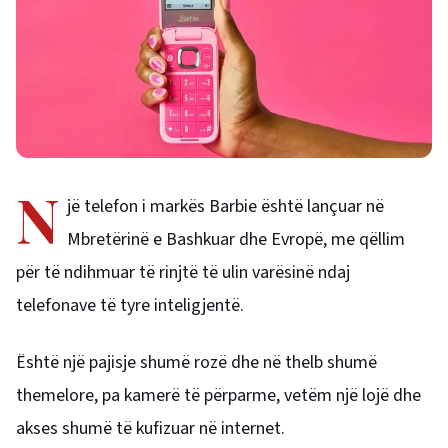
N
jë telefon i markës Barbie është lançuar në
Mbretërinë e Bashkuar dhe Evropë, me qëllim
për të ndihmuar të rinjtë të ulin varësinë ndaj
telefonave të tyre inteligjentë.
Është një pajisje shumë rozë dhe në thelb shumë
themelore, pa kamerë të përparme, vetëm një lojë dhe
akses shumë të kufizuar në internet.