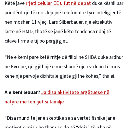
Këtë javë
rrjeti celular EE u fut në debat
duke këshilluar
prindërit që të mos lejojnë telefonat e tyre inteligjentë
nën moshën 11 vjeç. Lars Silberbauer, një ekzekutiv i
lartë në HMD, thotë se janë këto tendenca ndaj të
cilave firma e tij po përgjigjet.
“Ne e kemi parë këtë rritje që filloi në SHBA duke ardhur
në Evropë, që gjithnjë e më shumë njerëz duan të mos
kenë një përvojë dixhitale gjatë gjithë kohës,” tha ai.
A e keni lexuar?
Ja disa aktivitete argëtuese në
natyrë me fëmijët si familje
“Disa mund të jenë skeptikë se sa vërtet fisnike janë
motivet e mia dhe them se do të “doja” të isha në