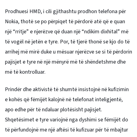
Prodhuesi HMD, i cili gjithashtu prodhon telefona për
Nokia, thotë se po përpiqet të përdorë atë që e quan
një “rritje” e njerëzve që duan një “ndikim dixhital” më
të vogël në jetën e tyre. Por, të tjerë thonë se kjo do të
arrihej më mirë duke u mësuar njerëzve se si të përdorin
pajisjet e tyre në një mënyrë më të shëndetshme dhe
më të kontrolluar.
Prindër dhe aktivistë të shumtë insistojnë në kufizimin
e kohës që fëmijët kalojnë në telefonat inteligjentë,
apo edhe për të ndaluar plotësisht pajisjet.
Shqetësimet e tyre variojnë nga dyshimi se fëmijët do
të përfundojnë me një aftësi të kufizuar për të mbajtur