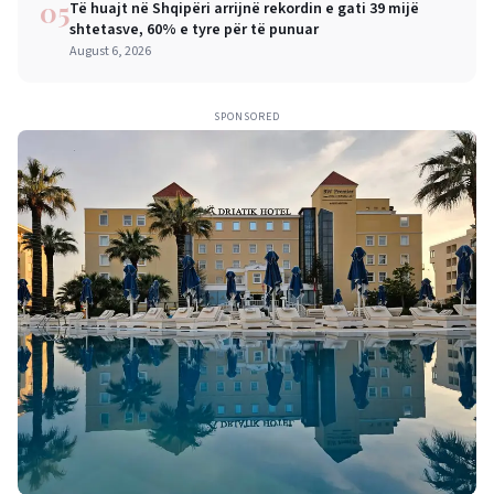
05
Të huajt në Shqipëri arrijnë rekordin e gati 39 mijë
shtetasve, 60% e tyre për të punuar
August 6, 2026
SPONSORED