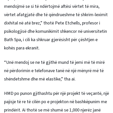
mendojmë se si të ndërtojmë aftësi vërtet të mira,
vërtet afatgjatë dhe të qëndrueshme të shkrim-leximit
dixhital në atë brez,” thotë Pete Etchells, profesor i
psikologjisë dhe komunikimit shkencor në universitetin
Bath Spa, i cili ka shkruar gjerësisht për çështjen e
kohës para ekranit.
“Unë mendoj se ne të gjithë mund të jemi më të mirë
në përdorimin e telefonave tanë në një mënyrë më të
shëndetshme dhe më elastike,” tha ai.
HMD po punon gjithashtu për një projekt të veçantë, një
pajisje të re të cilën po e projekton në bashkëpunim me
prindërit. Ai thotë se më shumë se 1,000 njerëz janë