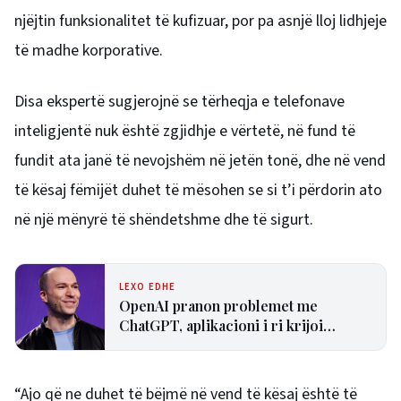
njëjtin funksionalitet të kufizuar, por pa asnjë lloj lidhjeje
të madhe korporative.
Disa ekspertë sugjerojnë se tërheqja e telefonave
inteligjentë nuk është zgjidhje e vërtetë, në fund të
fundit ata janë të nevojshëm në jetën tonë, dhe në vend
të kësaj fëmijët duhet të mësohen se si t’i përdorin ato
në një mënyrë të shëndetshme dhe të sigurt.
LEXO EDHE
OpenAI pranon problemet me
ChatGPT, aplikacioni i ri krijoi
konfuzion te përdoruesit
“Ajo që ne duhet të bëjmë në vend të kësaj është të