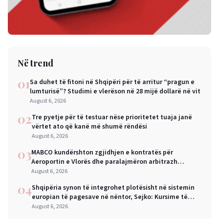
Në trend
01
Sa duhet të fitoni në Shqipëri për të arritur “pragun e
lumturisë”? Studimi e vlerëson në 28 mijë dollarë në vit
August 6, 2026
02
Tre pyetje për të testuar nëse prioritetet tuaja janë
vërtet ato që kanë më shumë rëndësi
August 6, 2026
03
MABCO kundërshton zgjidhjen e kontratës për
Aeroportin e Vlorës dhe paralajmëron arbitrazh
ndërkombëtar
August 6, 2026
04
Shqipëria synon të integrohet plotësisht në sistemin
europian të pagesave në nëntor, Sejko: Kursime të
mëdha për qytetarët dhe bizneset
August 6, 2026