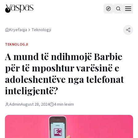
Kryefaqja
Teknologji
TEKNOLOGJI
A mund të ndihmojë Barbie
për të mposhtur varësinë e
adoleshentëve nga telefonat
inteligjentë?
Admin
August 28, 2024
4
min
lexim