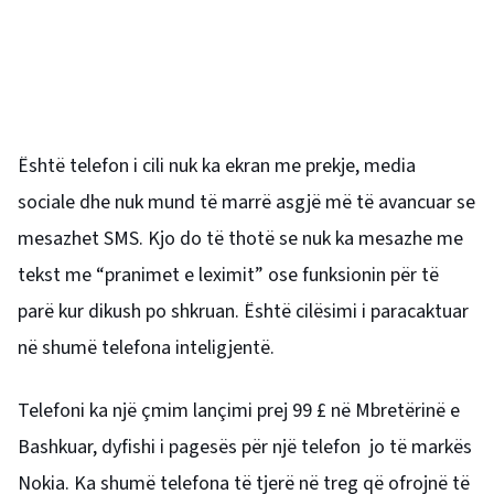
Është telefon i cili nuk ka ekran me prekje, media
sociale dhe nuk mund të marrë asgjë më të avancuar se
mesazhet SMS. Kjo do të thotë se nuk ka mesazhe me
tekst me “pranimet e leximit” ose funksionin për të
parë kur dikush po shkruan. Është cilësimi i paracaktuar
në shumë telefona inteligjentë.
Telefoni ka një çmim lançimi prej 99 £ në Mbretërinë e
Bashkuar, dyfishi i pagesës për një telefon jo të markës
Nokia. Ka shumë telefona të tjerë në treg që ofrojnë të