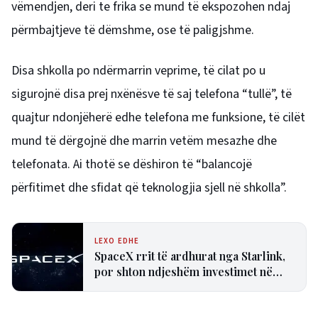
vëmendjen, deri te frika se mund të ekspozohen ndaj
përmbajtjeve të dëmshme, ose të paligjshme.
Disa shkolla po ndërmarrin veprime, të cilat po u
sigurojnë disa prej nxënësve të saj telefona “tullë”, të
quajtur ndonjëherë edhe telefona me funksione, të cilët
mund të dërgojnë dhe marrin vetëm mesazhe dhe
telefonata. Ai thotë se dëshiron të “balancojë
përfitimet dhe sfidat që teknologjia sjell në shkolla”.
LEXO EDHE
SpaceX rrit të ardhurat nga Starlink,
por shton ndjeshëm investimet në
inteligjencën artificiale