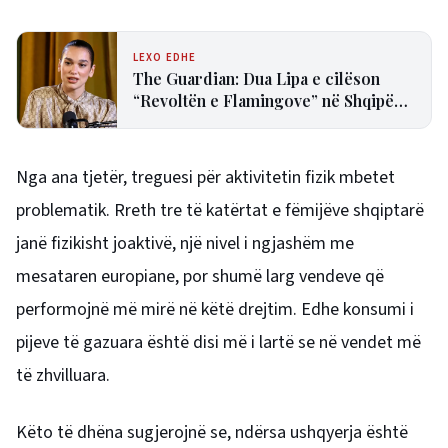
LEXO EDHE
The Guardian: Dua Lipa e cilëson
“Revoltën e Flamingove” në Shqipëri
si frymëzuese
Nga ana tjetër, treguesi për aktivitetin fizik mbetet
problematik. Rreth tre të katërtat e fëmijëve shqiptarë
janë fizikisht joaktivë, një nivel i ngjashëm me
mesataren europiane, por shumë larg vendeve që
performojnë më mirë në këtë drejtim. Edhe konsumi i
pijeve të gazuara është disi më i lartë se në vendet më
të zhvilluara.
Këto të dhëna sugjerojnë se, ndërsa ushqyerja është