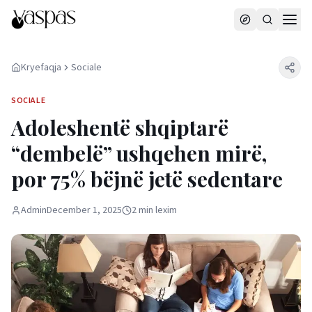
Kryefaqja
Sociale
SOCIALE
Adoleshentë shqiptarë
“dembelë” ushqehen mirë,
por 75% bëjnë jetë sedentare
Admin
December 1, 2025
2
min
lexim