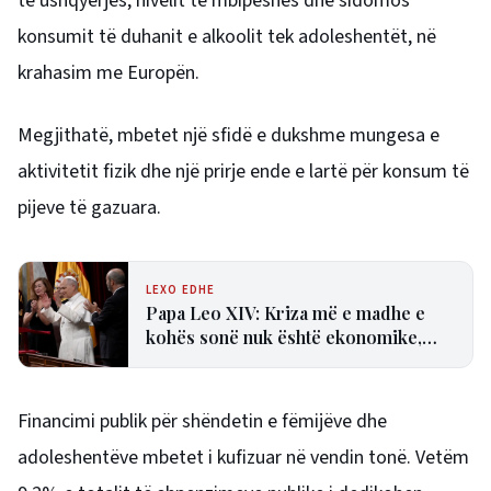
të ushqyerjes, nivelit të mbipeshës dhe sidomos
konsumit të duhanit e alkoolit tek adoleshentët, në
krahasim me Europën.
Megjithatë, mbetet një sfidë e dukshme mungesa e
aktivitetit fizik dhe një prirje ende e lartë për konsum të
pijeve të gazuara.
LEXO EDHE
Papa Leo XIV: Kriza më e madhe e
kohës sonë nuk është ekonomike,
por shpirtërore dhe kulturore
Financimi publik për shëndetin e fëmijëve dhe
adoleshentëve mbetet i kufizuar në vendin tonë. Vetëm