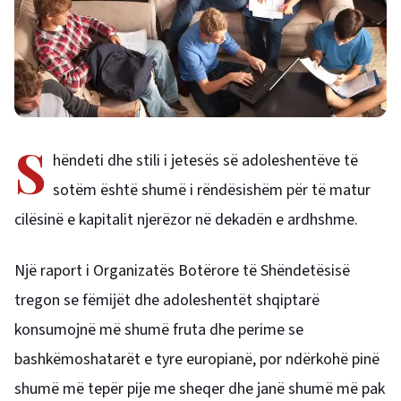
S
hëndeti dhe stili i jetesës së adoleshentëve të
sotëm është shumë i rëndësishëm për të matur
cilësinë e kapitalit njerëzor në dekadën e ardhshme.
Një raport i Organizatës Botërore të Shëndetësisë
tregon se fëmijët dhe adoleshentët shqiptarë
konsumojnë më shumë fruta dhe perime se
bashkëmoshatarët e tyre europianë, por ndërkohë pinë
shumë më tepër pije me sheqer dhe janë shumë më pak