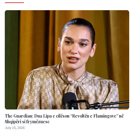
The Guardian: Dua Lipa e cilëson “Revoltën e Flamingove” në
Shqipëri si frymëzuese
July 15, 2026