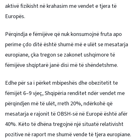
aktivë fizikisht në krahasim me vendet e tjera të
Europës.
Përqindja e fëmijëve që nuk konsumojnë fruta apo
perime çdo ditë është shumë më e ulët se mesatarja
europiane, çka tregon se zakonet ushqimore të
fëmijëve shqiptarë janë disi më të shëndetshme.
Edhe për sa i përket mbipeshës dhe obezitetit te
fëmijët 6–9 vjeç, Shqipëria renditet ndër vendet me
përqindjen më të ulët, rreth 20%, ndërkohë që
mesatarja e rajonit të OBSH-së në Europë është afër
40%. Këto të dhëna tregojnë një situatë relativisht
pozitive në raport me shumë vende të tjera europiane.