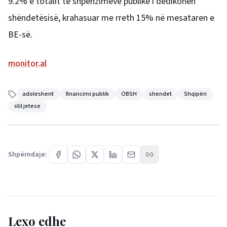
9.2% e totalit të shpenzimeve publike i dedikohen
shëndetësisë, krahasuar me rreth 15% në mesataren e
BE-së.
monitor.al
adoleshent
financimi publik
OBSH
shendet
Shqipëri
stil jetese
Shpërndaje:
Lexo edhe