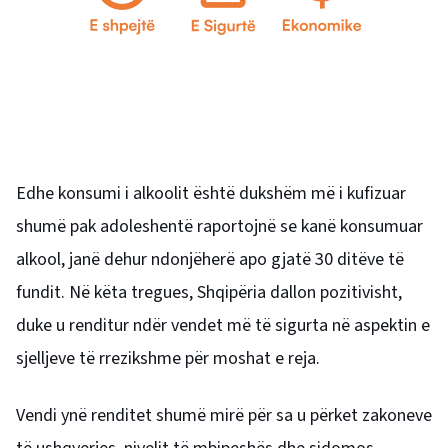
Edhe konsumi i alkoolit është dukshëm më i kufizuar
shumë pak adoleshentë raportojnë se kanë konsumuar
alkool, janë dehur ndonjëherë apo gjatë 30 ditëve të
fundit. Në këta tregues, Shqipëria dallon pozitivisht,
duke u renditur ndër vendet më të sigurta në aspektin e
sjelljeve të rrezikshme për moshat e reja.
Vendi ynë renditet shumë mirë për sa u përket zakoneve