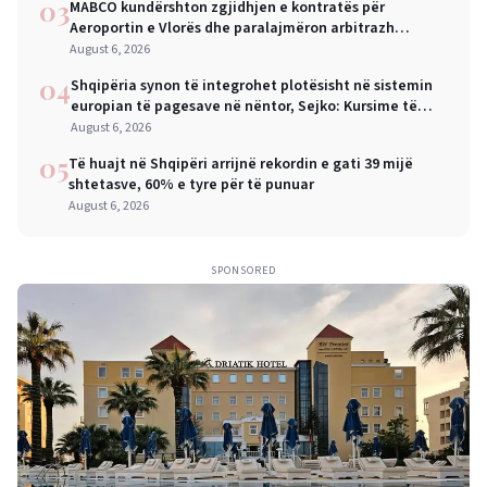
03
MABCO kundërshton zgjidhjen e kontratës për
Aeroportin e Vlorës dhe paralajmëron arbitrazh
ndërkombëtar
August 6, 2026
04
Shqipëria synon të integrohet plotësisht në sistemin
europian të pagesave në nëntor, Sejko: Kursime të
mëdha për qytetarët dhe bizneset
August 6, 2026
05
Të huajt në Shqipëri arrijnë rekordin e gati 39 mijë
shtetasve, 60% e tyre për të punuar
August 6, 2026
SPONSORED