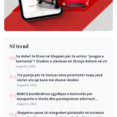
Në trend
01
Sa duhet të fitoni në Shqipëri për të arritur “pragun e
lumturisë”? Studimi e vlerëson në 28 mijë dollarë në vit
August 6, 2026
02
Tre pyetje për të testuar nëse prioritetet tuaja janë
vërtet ato që kanë më shumë rëndësi
August 6, 2026
03
MABCO kundërshton zgjidhjen e kontratës për
Aeroportin e Vlorës dhe paralajmëron arbitrazh
ndërkombëtar
August 6, 2026
04
Shqipëria synon të integrohet plotësisht në sistemin