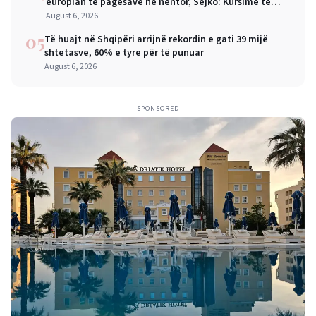
europian të pagesave në nëntor, Sejko: Kursime të
mëdha për qytetarët dhe bizneset
August 6, 2026
05
Të huajt në Shqipëri arrijnë rekordin e gati 39 mijë
shtetasve, 60% e tyre për të punuar
August 6, 2026
SPONSORED