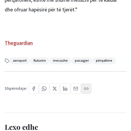
përqafoheni, është më shumë mesazhi për të kaluar
dhe ofruar hapësirë për të tjerët.”
Theguardian
aeroport
fluturim
mesazhe
pasagjer
përqafime
Shpërndaje:
Lexo edhe