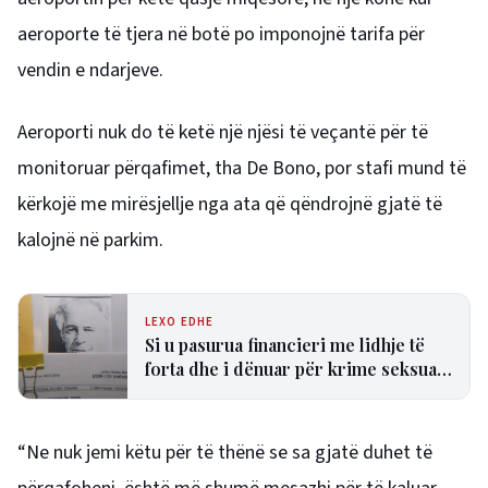
aeroporte të tjera në botë po imponojnë tarifa për
vendin e ndarjeve.
Aeroporti nuk do të ketë një njësi të veçantë për të
monitoruar përqafimet, tha De Bono, por stafi mund të
kërkojë me mirësjellje nga ata që qëndrojnë gjatë të
kalojnë në parkim.
LEXO EDHE
Si u pasurua financieri me lidhje të
forta dhe i dënuar për krime seksuale
Jeffrey Epstein?
“Ne nuk jemi këtu për të thënë se sa gjatë duhet të