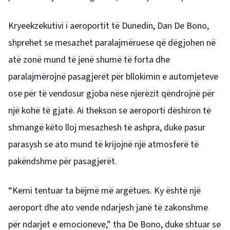
Kryeekzekutivi i aeroportit të Dunedin, Dan De Bono,
shprehet se mesazhet paralajmëruese që dëgjohen në
atë zonë mund të jenë shumë të forta dhe
paralajmërojnë pasagjerët për bllokimin e automjeteve
ose për të vendosur gjoba nëse njerëzit qëndrojnë për
një kohë të gjatë. Ai thekson se aeroporti dëshiron të
shmangë këto lloj mesazhesh të ashpra, duke pasur
parasysh se ato mund të krijojnë një atmosferë të
pakëndshme për pasagjerët.
“Kemi tentuar ta bëjmë më argëtues. Ky është një
aeroport dhe ato vende ndarjesh janë të zakonshme
për ndarjet e emocioneve,” tha De Bono, duke shtuar se