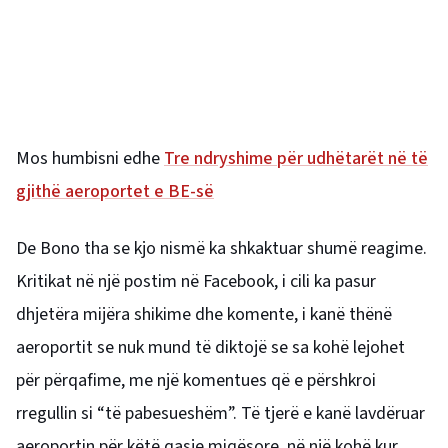
Mos humbisni edhe
Tre ndryshime për udhëtarët në të
gjithë aeroportet e BE-së
De Bono tha se kjo nismë ka shkaktuar shumë reagime.
Kritikat në një postim në Facebook, i cili ka pasur
dhjetëra mijëra shikime dhe komente, i kanë thënë
aeroportit se nuk mund të diktojë se sa kohë lejohet
për përqafime, me një komentues që e përshkroi
rregullin si “të pabesueshëm”. Të tjerë e kanë lavdëruar
aeroportin për këtë qasje miqësore, në një kohë kur