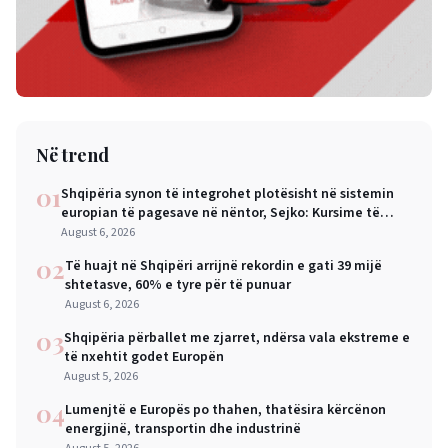
Në trend
01
Shqipëria synon të integrohet plotësisht në sistemin
europian të pagesave në nëntor, Sejko: Kursime të
mëdha për qytetarët dhe bizneset
August 6, 2026
02
Të huajt në Shqipëri arrijnë rekordin e gati 39 mijë
shtetasve, 60% e tyre për të punuar
August 6, 2026
03
Shqipëria përballet me zjarret, ndërsa vala ekstreme e
të nxehtit godet Europën
August 5, 2026
04
Lumenjtë e Europës po thahen, thatësira kërcënon
energjinë, transportin dhe industrinë