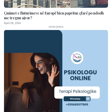
Çmimet e fluturimeve në Europë bien papritur,çfarë po ndodh
me tregun ajror?
April 28, 2026
SPONSORED