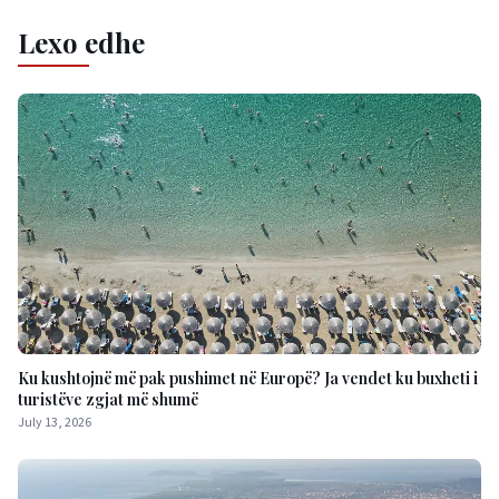
Lexo edhe
Ku kushtojnë më pak pushimet në Europë? Ja vendet ku buxheti i
turistëve zgjat më shumë
July 13, 2026