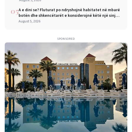
August 5, 2026
05
A e dini se? Fluturat po ndryshojnë habitatet në mbarë
botën dhe shkencëtarët e konsiderojnë këtë një sinjal
alarmi
August 5, 2026
SPONSORED