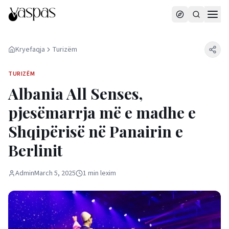
Kryefaqja
Turizëm
TURIZËM
Albania All Senses,
pjesëmarrja më e madhe e
Shqipërisë në Panairin e
Berlinit
Admin
March 5, 2025
1
min
lexim