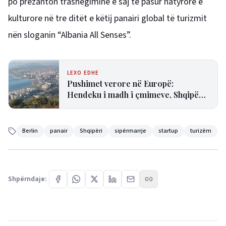
po prezanton trashëgiminë e saj të pasur natyrore e
kulturore në tre ditët e këtij panairi global të turizmit
nën sloganin “Albania All Senses”.
LEXO EDHE
Pushimet verore në Europë:
Hendeku i madh i çmimeve, Shqipëria
ndër destinacionet më të lira
Berlin
panair
Shqipëri
sipërmarrje
startup
turizëm
Shpërndaje: