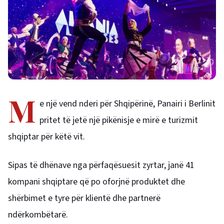
M
e një vend nderi për Shqipërinë, Panairi i Berlinit
pritet të jetë një pikënisje e mirë e turizmit
shqiptar për këtë vit.
Sipas të dhënave nga përfaqësuesit zyrtar, janë 41
kompani shqiptare që po oforjnë produktet dhe
shërbimet e tyre për klientë dhe partnerë
ndërkombëtarë.