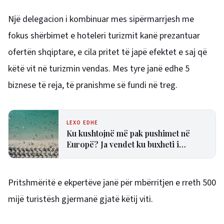
Një delegacion i kombinuar mes sipërmarrjesh me
fokus shërbimet e hoteleri turizmit kanë prezantuar
ofertën shqiptare, e cila pritet të japë efektet e saj që
këtë vit në turizmin vendas. Mes tyre janë edhe 5
biznese të reja, të pranishme së fundi në treg.
LEXO EDHE
Ku kushtojnë më pak pushimet në
Europë? Ja vendet ku buxheti i
turistëve zgjat më shumë
Pritshmëritë e ekpertëve janë për mbërritjen e rreth 500
mijë turistësh gjermanë gjatë këtij viti.