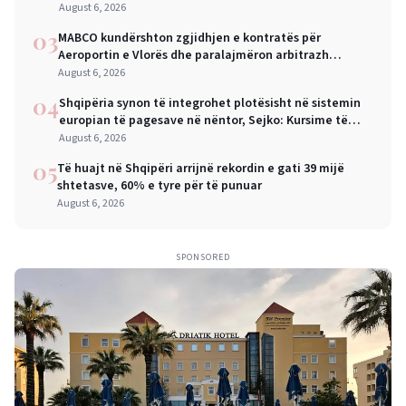
August 6, 2026
03
MABCO kundërshton zgjidhjen e kontratës për
Aeroportin e Vlorës dhe paralajmëron arbitrazh
ndërkombëtar
August 6, 2026
04
Shqipëria synon të integrohet plotësisht në sistemin
europian të pagesave në nëntor, Sejko: Kursime të
mëdha për qytetarët dhe bizneset
August 6, 2026
05
Të huajt në Shqipëri arrijnë rekordin e gati 39 mijë
shtetasve, 60% e tyre për të punuar
August 6, 2026
SPONSORED