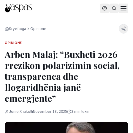
Kryefaqja
Opinione
OPINIONE
Arben Malaj: “Buxheti 2026
rrezikon polarizimin social,
transparenca dhe
llogaridhënia janë
emergjente”
Jonie Xhakolli
November 18, 2025
3
min
lexim