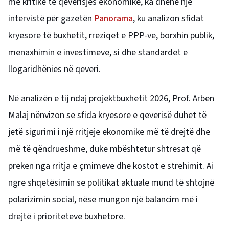
më kritikë të qeverisjes ekonomike, ka dhënë një
intervistë për gazetën
Panorama
, ku analizon sfidat
kryesore të buxhetit, rreziqet e PPP-ve, borxhin publik,
menaxhimin e investimeve, si dhe standardet e
llogaridhënies në qeveri.
Në analizën e tij ndaj projektbuxhetit 2026, Prof. Arben
Malaj nënvizon se sfida kryesore e qeverisë duhet të
jetë sigurimi i një rritjeje ekonomike më të drejtë dhe
më të qëndrueshme, duke mbështetur shtresat që
preken nga rritja e çmimeve dhe kostot e strehimit. Ai
ngre shqetësimin se politikat aktuale mund të shtojnë
polarizimin social, nëse mungon një balancim më i
drejtë i prioriteteve buxhetore.