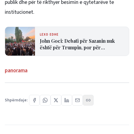
publik dhe për të rikthyer besimin e qytetarëve te
institucionet.
LEXO EDHE
John Goci: Debati për Sazanin nuk
është për Trumpin, por për
transparencën dhe të drejtën e
shqiptarëve
panorama
Shpërndaje: