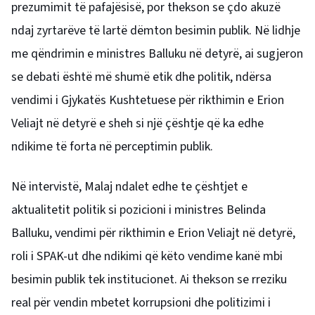
prezumimit të pafajësisë, por thekson se çdo akuzë
ndaj zyrtarëve të lartë dëmton besimin publik. Në lidhje
me qëndrimin e ministres Balluku në detyrë, ai sugjeron
se debati është më shumë etik dhe politik, ndërsa
vendimi i Gjykatës Kushtetuese për rikthimin e Erion
Veliajt në detyrë e sheh si një çështje që ka edhe
ndikime të forta në perceptimin publik.
Në intervistë, Malaj ndalet edhe te çështjet e
aktualitetit politik si pozicioni i ministres Belinda
Balluku, vendimi për rikthimin e Erion Veliajt në detyrë,
roli i SPAK-ut dhe ndikimi që këto vendime kanë mbi
besimin publik tek institucionet. Ai thekson se rreziku
real për vendin mbetet korrupsioni dhe politizimi i