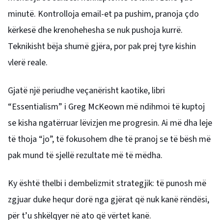
minutë. Kontrolloja email-et pa pushim, pranoja çdo
kërkesë dhe krenohehesha se nuk pushoja kurrë.
Teknikisht bëja shumë gjëra, por pak prej tyre kishin
vlerë reale.
Gjatë një periudhe veçanërisht kaotike, libri
“Essentialism” i Greg McKeown më ndihmoi të kuptoj
se kisha ngatërruar lëvizjen me progresin. Ai më dha leje
të thoja “jo”, të fokusohem dhe të pranoj se të bësh më
pak mund të sjellë rezultate më të mëdha.
Ky është thelbi i dembelizmit strategjik: të punosh më
zgjuar duke hequr dorë nga gjërat që nuk kanë rëndësi,
për t’u shkëlqyer në ato që vërtet kanë.