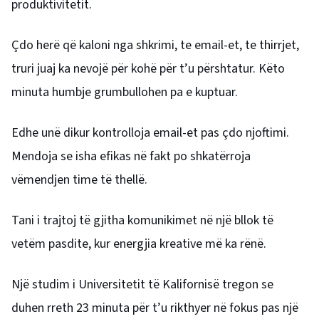
produktivitetit.
Çdo herë që kaloni nga shkrimi, te email-et, te thirrjet,
truri juaj ka nevojë për kohë për t’u përshtatur. Këto
minuta humbje grumbullohen pa e kuptuar.
Edhe unë dikur kontrolloja email-et pas çdo njoftimi.
Mendoja se isha efikas në fakt po shkatërroja
vëmendjen time të thellë.
Tani i trajtoj të gjitha komunikimet në një bllok të
vetëm pasdite, kur energjia kreative më ka rënë.
Një studim i Universitetit të Kalifornisë tregon se
duhen rreth 23 minuta për t’u rikthyer në fokus pas një