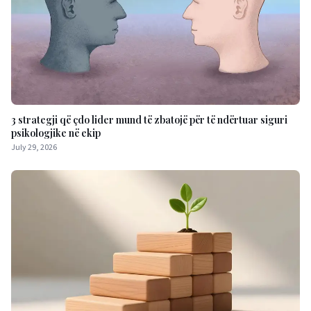
3 strategji që çdo lider mund të zbatojë për të ndërtuar siguri
psikologjike në ekip
July 29, 2026