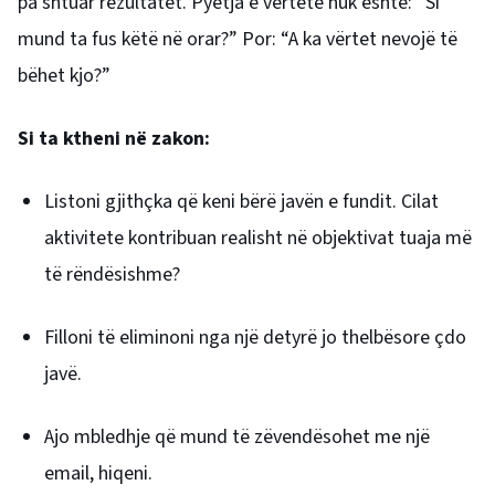
pa shtuar rezultatet. Pyetja e vërtetë nuk është: “Si
mund ta fus këtë në orar?” Por: “A ka vërtet nevojë të
bëhet kjo?”
Si ta ktheni në zakon:
Listoni gjithçka që keni bërë javën e fundit. Cilat
aktivitete kontribuan realisht në objektivat tuaja më
të rëndësishme?
Filloni të eliminoni nga një detyrë jo thelbësore çdo
javë.
Ajo mbledhje që mund të zëvendësohet me një
email, hiqeni.