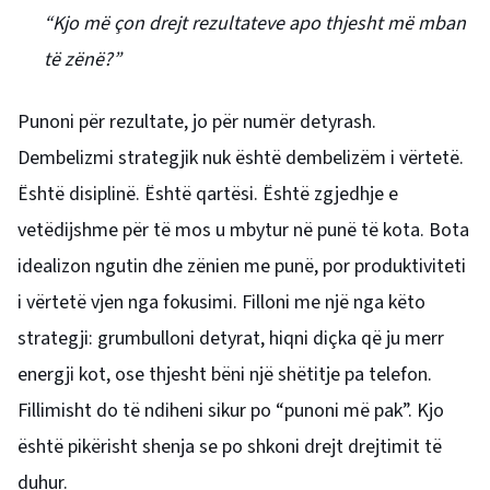
“Kjo më çon drejt rezultateve apo thjesht më mban
të zënë?”
Punoni për rezultate, jo për numër detyrash.
Dembelizmi strategjik nuk është dembelizëm i vërtetë.
Është disiplinë. Është qartësi. Është zgjedhje e
vetëdijshme për të mos u mbytur në punë të kota. Bota
idealizon ngutin dhe zënien me punë, por produktiviteti
i vërtetë vjen nga fokusimi. Filloni me një nga këto
strategji: grumbulloni detyrat, hiqni diçka që ju merr
energji kot, ose thjesht bëni një shëtitje pa telefon.
Fillimisht do të ndiheni sikur po “punoni më pak”. Kjo
është pikërisht shenja se po shkoni drejt drejtimit të
duhur.