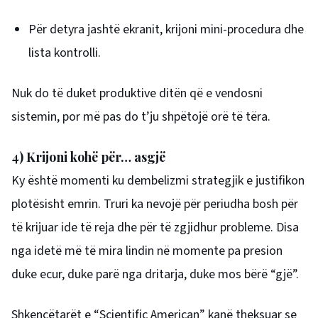
Për detyra jashtë ekranit, krijoni mini-procedura dhe
lista kontrolli.
Nuk do të duket produktive ditën që e vendosni
sistemin, por më pas do t’ju shpëtojë orë të tëra.
4) Krijoni kohë për… asgjë
Ky është momenti ku dembelizmi strategjik e justifikon
plotësisht emrin. Truri ka nevojë për periudha bosh për
të krijuar ide të reja dhe për të zgjidhur probleme. Disa
nga idetë më të mira lindin në momente pa presion
duke ecur, duke parë nga dritarja, duke mos bërë “gjë”.
Shkencëtarët e “Scientific American” kanë theksuar se