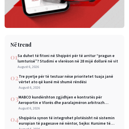
Në trend
01
Sa duhet të fitoni në Shqipëri për të arritur “pragun e
lumturisë”? Studimi e vlerëson në 28 mijë dollarë në vit
August 6, 2026
02
Tre pyetje për të testuar nëse prioritetet tuaja janë
vërtet ato që kanë më shumë rëndësi
August 6, 2026
03
MABCO kundërshton zgjidhjen e kontratës për
Aeroportin e Vlorës dhe paralajmëron arbitrazh
ndërkombëtar
August 6, 2026
04
Shqipëria synon të integrohet plotësisht në sistemin
europian të pagesave në nëntor, Sejko: Kursime të