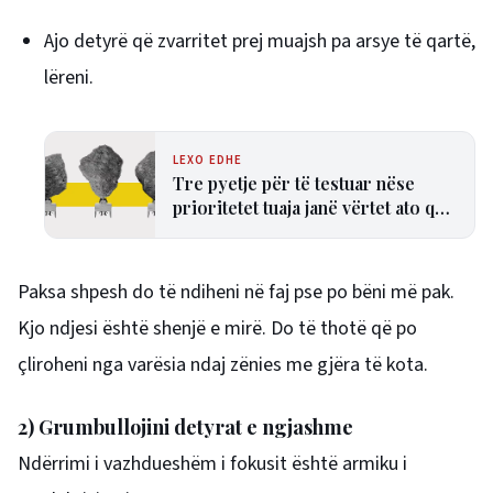
Ajo detyrë që zvarritet prej muajsh pa arsye të qartë,
lëreni.
LEXO EDHE
Tre pyetje për të testuar nëse
prioritetet tuaja janë vërtet ato që
kanë më shumë rëndësi
Paksa shpesh do të ndiheni në faj pse po bëni më pak.
Kjo ndjesi është shenjë e mirë. Do të thotë që po
çliroheni nga varësia ndaj zënies me gjëra të kota.
2) Grumbullojini detyrat e ngjashme
Ndërrimi i vazhdueshëm i fokusit është armiku i