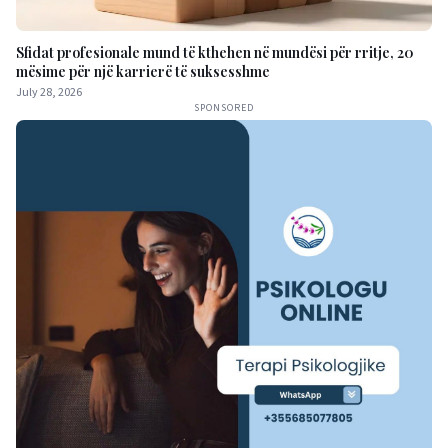
Sfidat profesionale mund të kthehen në mundësi për rritje, 20
mësime për një karrierë të suksesshme
July 28, 2026
SPONSORED