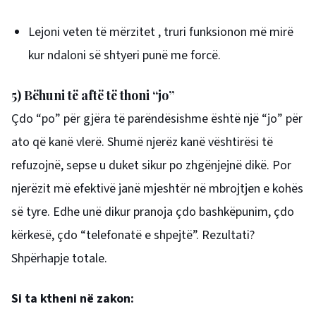
Lejoni veten të mërzitet , truri funksionon më mirë
kur ndaloni së shtyeri punë me forcë.
5) Bëhuni të aftë të thoni “jo”
Çdo “po” për gjëra të parëndësishme është një “jo” për
ato që kanë vlerë. Shumë njerëz kanë vështirësi të
refuzojnë, sepse u duket sikur po zhgënjejnë dikë. Por
njerëzit më efektivë janë mjeshtër në mbrojtjen e kohës
së tyre. Edhe unë dikur pranoja çdo bashkëpunim, çdo
kërkesë, çdo “telefonatë e shpejtë”. Rezultati?
Shpërhapje totale.
Si ta ktheni në zakon: