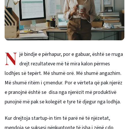
N
jë bindje e përhapur, por e gabuar, është se rruga
drejt rezultateve më të mira kalon përmes
lodhjes së tepërt. Më shumë orë. Më shumë angazhim.
Më shumë ritëm i çmendur. Por e vërteta që pak njerëz
e pranojnë është se disa nga njerëzit më produktivë
punojnë më pak se kolegët e tyre të djegur nga lodhja.
Kur drejtoja startup-in tim të parë në të njëzetat,
mendoja se suksesi nënkuptonte të isha i zënë çdo