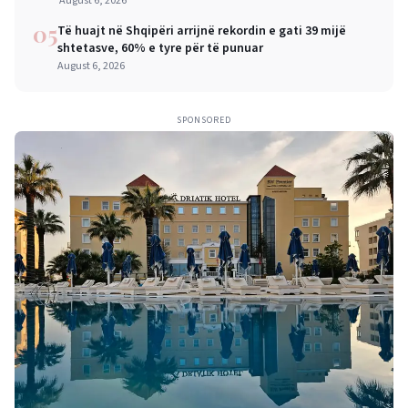
mëdha për qytetarët dhe bizneset
August 6, 2026
05
Të huajt në Shqipëri arrijnë rekordin e gati 39 mijë
shtetasve, 60% e tyre për të punuar
August 6, 2026
SPONSORED