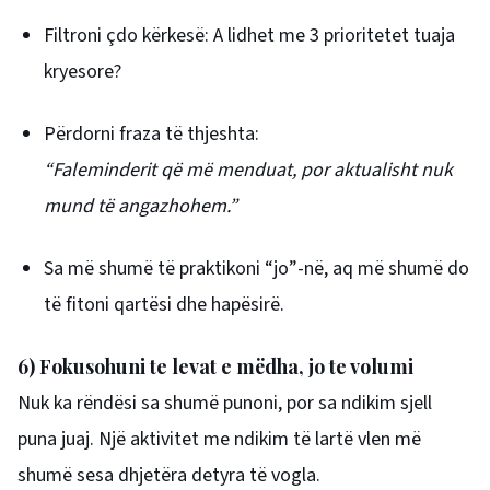
Filtroni çdo kërkesë: A lidhet me 3 prioritetet tuaja
kryesore?
Përdorni fraza të thjeshta:
“Faleminderit që më menduat, por aktualisht nuk
mund të angazhohem.”
Sa më shumë të praktikoni “jo”-në, aq më shumë do
të fitoni qartësi dhe hapësirë.
6) Fokusohuni te levat e mëdha, jo te volumi
Nuk ka rëndësi sa shumë punoni, por sa ndikim sjell
puna juaj. Një aktivitet me ndikim të lartë vlen më
shumë sesa dhjetëra detyra të vogla.