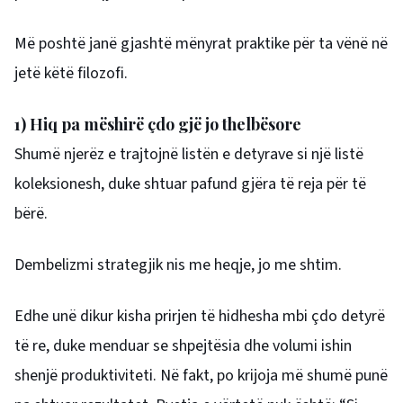
Më poshtë janë gjashtë mënyrat praktike për ta vënë në
jetë këtë filozofi.
1) Hiq pa mëshirë çdo gjë jo thelbësore
Shumë njerëz e trajtojnë listën e detyrave si një listë
koleksionesh, duke shtuar pafund gjëra të reja për të
bërë.
Dembelizmi strategjik nis me heqje, jo me shtim.
Edhe unë dikur kisha prirjen të hidhesha mbi çdo detyrë
të re, duke menduar se shpejtësia dhe volumi ishin
shenjë produktiviteti. Në fakt, po krijoja më shumë punë