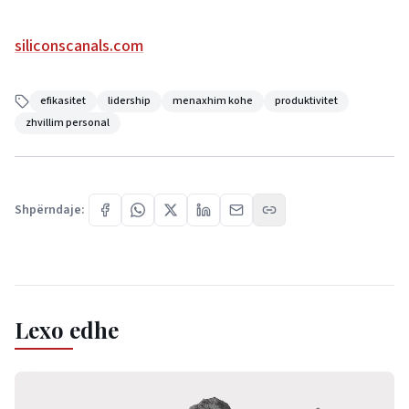
siliconscanals.com
efikasitet
lidership
menaxhim kohe
produktivitet
zhvillim personal
Shpërndaje:
Lexo edhe