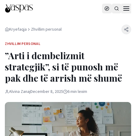
Kryefaqja
Zhvillim personal
ZHVILLIM PERSONAL
”Arti i dembelizmit
strategjik”, si të punosh më
pak dhe të arrish më shumë
Alvina Zanaj
December 8, 2025
6
min
lexim