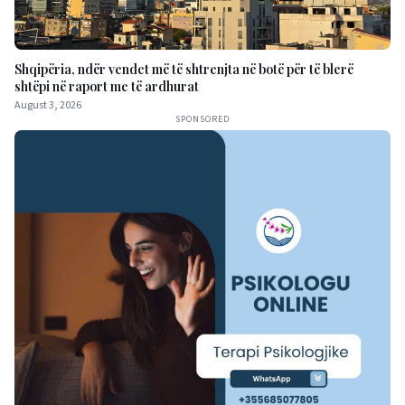
Shqipëria, ndër vendet më të shtrenjta në botë për të blerë
shtëpi në raport me të ardhurat
August 3, 2026
SPONSORED