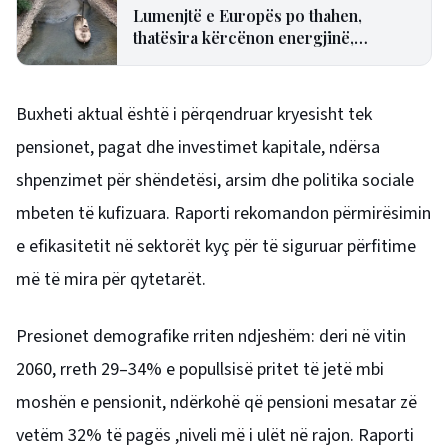
Lumenjtë e Europës po thahen,
thatësira kërcënon energjinë,
transportin dhe industrinë
Buxheti aktual është i përqendruar kryesisht tek
pensionet, pagat dhe investimet kapitale, ndërsa
shpenzimet për shëndetësi, arsim dhe politika sociale
mbeten të kufizuara. Raporti rekomandon përmirësimin
e efikasitetit në sektorët kyç për të siguruar përfitime
më të mira për qytetarët.
Presionet demografike rriten ndjeshëm: deri në vitin
2060, rreth 29–34% e popullsisë pritet të jetë mbi
moshën e pensionit, ndërkohë që pensioni mesatar zë
vetëm 32% të pagës ,niveli më i ulët në rajon. Raporti