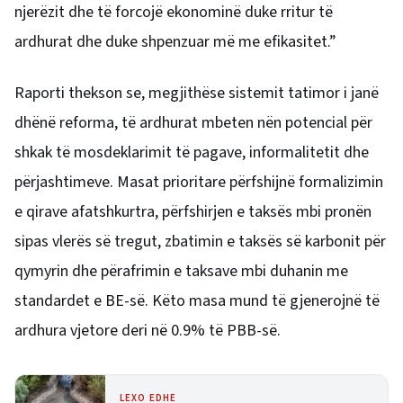
njerëzit dhe të forcojë ekonominë duke rritur të
ardhurat dhe duke shpenzuar më me efikasitet.”
Raporti thekson se, megjithëse sistemit tatimor i janë
dhënë reforma, të ardhurat mbeten nën potencial për
shkak të mosdeklarimit të pagave, informalitetit dhe
përjashtimeve. Masat prioritare përfshijnë formalizimin
e qirave afatshkurtra, përfshirjen e taksës mbi pronën
sipas vlerës së tregut, zbatimin e taksës së karbonit për
qymyrin dhe përafrimin e taksave mbi duhanin me
standardet e BE-së. Këto masa mund të gjenerojnë të
ardhura vjetore deri në 0.9% të PBB-së.
LEXO EDHE