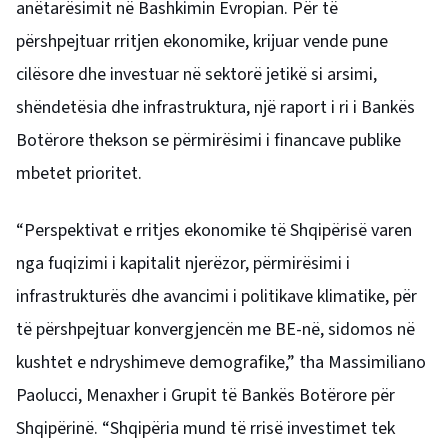
anëtarësimit në Bashkimin Evropian. Për të
përshpejtuar rritjen ekonomike, krijuar vende pune
cilësore dhe investuar në sektorë jetikë si arsimi,
shëndetësia dhe infrastruktura, një raport i ri i Bankës
Botërore thekson se përmirësimi i financave publike
mbetet prioritet.
“Perspektivat e rritjes ekonomike të Shqipërisë varen
nga fuqizimi i kapitalit njerëzor, përmirësimi i
infrastrukturës dhe avancimi i politikave klimatike, për
të përshpejtuar konvergjencën me BE-në, sidomos në
kushtet e ndryshimeve demografike,” tha Massimiliano
Paolucci, Menaxher i Grupit të Bankës Botërore për
Shqipërinë. “Shqipëria mund të rrisë investimet tek