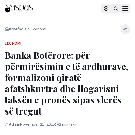
Kryefaqja
Ekonomi
EKONOMI
Banka Botërore: për
përmirësimin e të ardhurave,
formalizoni qiratë
afatshkurtra dhe llogarisni
taksën e pronës sipas vlerës
së tregut
Admin
November 21, 2025
2
min
lexim