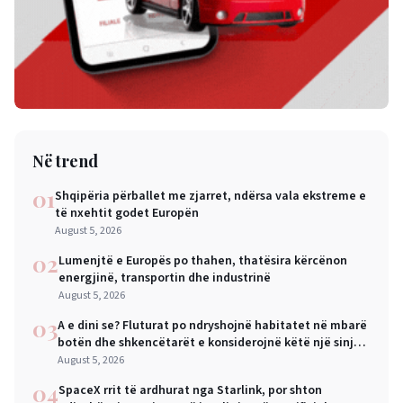
Në trend
01
Shqipëria përballet me zjarret, ndërsa vala ekstreme e
të nxehtit godet Europën
August 5, 2026
02
Lumenjtë e Europës po thahen, thatësira kërcënon
energjinë, transportin dhe industrinë
August 5, 2026
03
A e dini se? Fluturat po ndryshojnë habitatet në mbarë
botën dhe shkencëtarët e konsiderojnë këtë një sinjal
alarmi
August 5, 2026
04
SpaceX rrit të ardhurat nga Starlink, por shton