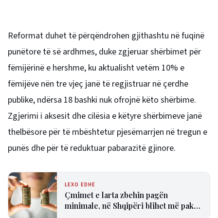
Reformat duhet të përqëndrohen gjithashtu në fuqinë
punëtore të së ardhmes, duke zgjeruar shërbimet për
fëmijërinë e hershme, ku aktualisht vetëm 10% e
fëmijëve nën tre vjeç janë të regjistruar në çerdhe
publike, ndërsa 18 bashki nuk ofrojnë këto shërbime.
Zgjerimi i aksesit dhe cilësia e këtyre shërbimeve janë
thelbësore për të mbështetur pjesëmarrjen në tregun e
punës dhe për të reduktuar pabarazitë gjinore.
LEXO EDHE
Çmimet e larta zbehin pagën
minimale, në Shqipëri blihet më pak
se kudo në Europë