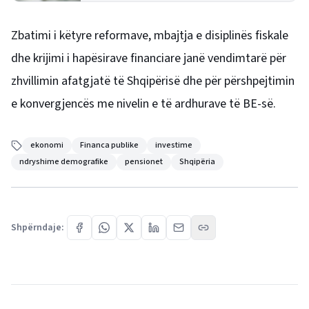
Zbatimi i këtyre reformave, mbajtja e disiplinës fiskale
dhe krijimi i hapësirave financiare janë vendimtarë për
zhvillimin afatgjatë të Shqipërisë dhe për përshpejtimin
e konvergjencës me nivelin e të ardhurave të BE-së.
ekonomi
Financa publike
investime
ndryshime demografike
pensionet
Shqipëria
Shpërndaje: