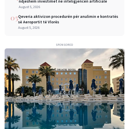
ndjeshëm investimet në inteligjencën artificiale
August 5, 2026
05
Qeveria aktivizon procedurën për anulimin e kontratës
së Aeroportit të Vlorës
August 5, 2026
SPONSORED