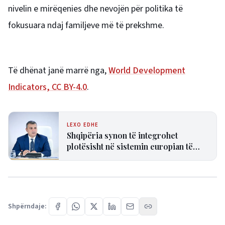
nivelin e mirëqenies dhe nevojën për politika të
fokusuara ndaj familjeve më të prekshme.
Të dhënat janë marrë nga,
World Development
Indicators, CC BY-4.0
.
LEXO EDHE
Shqipëria synon të integrohet
plotësisht në sistemin europian të
pagesave në nëntor, Sejko: Kursime
të mëdha për qytetarët dhe bizneset
Shpërndaje: