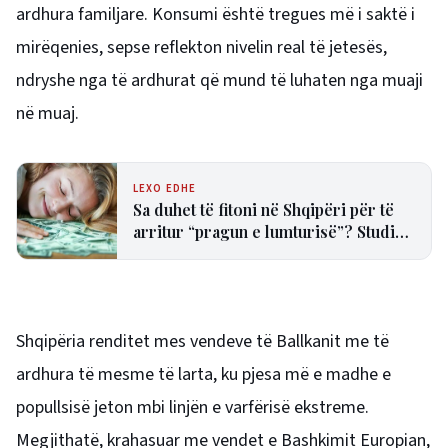
ardhura familjare. Konsumi është tregues më i saktë i
mirëqenies, sepse reflekton nivelin real të jetesës,
ndryshe nga të ardhurat që mund të luhaten nga muaji
në muaj.
LEXO EDHE
Sa duhet të fitoni në Shqipëri për të
arritur “pragun e lumturisë”? Studimi
e vlerëson në 28 mijë dollarë në vit
Shqipëria renditet mes vendeve të Ballkanit me të
ardhura të mesme të larta, ku pjesa më e madhe e
popullsisë jeton mbi linjën e varfërisë ekstreme.
Megjithatë, krahasuar me vendet e Bashkimit Europian,