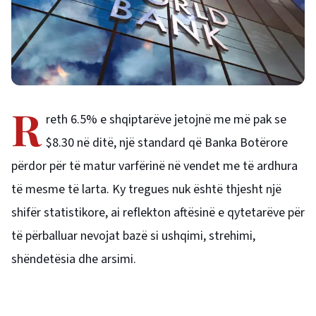
R
reth 6.5% e shqiptarëve jetojnë me më pak se
$8.30 në ditë, një standard që Banka Botërore
përdor për të matur varfërinë në vendet me të ardhura
të mesme të larta. Ky tregues nuk është thjesht një
shifër statistikore, ai reflekton aftësinë e qytetarëve për
të përballuar nevojat bazë si ushqimi, strehimi,
shëndetësia dhe arsimi.