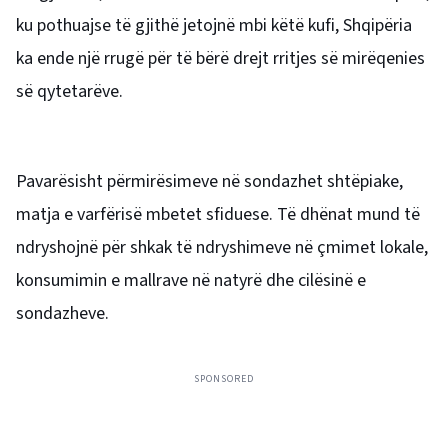
ku pothuajse të gjithë jetojnë mbi këtë kufi, Shqipëria
ka ende një rrugë për të bërë drejt rritjes së mirëqenies
së qytetarëve.
Pavarësisht përmirësimeve në sondazhet shtëpiake,
matja e varfërisë mbetet sfiduese. Të dhënat mund të
ndryshojnë për shkak të ndryshimeve në çmimet lokale,
konsumimin e mallrave në natyrë dhe cilësinë e
sondazheve.
SPONSORED