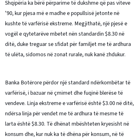
Shqipëria ka bërë përparime të dukshme që pas viteve
’90, kur pjesa më e madhe e popullsisë jetonte në
kushte të varfërisë ekstreme. Megjithatë, një pjesë e
vogël e qytetarëve mbetet nën standardin $8.30 në
ditë, duke treguar se sfidat për familjet me të ardhura
të ulëta, sidomos në zonat rurale, nuk kanë zhdukur.
Banka Botërore përdor një standard ndërkombëtar të
varfërisë, i bazuar në çmimet dhe fuqinë blerëse të
vendeve. Linja ekstreme e varfërisë është $3.00 në ditë,
ndërsa linja për vendet me të ardhura të mesme të
larta është $8.30. Të dhënat mbështeten kryesisht në
konsum dhe, kur nuk ka të dhëna për konsum, në të