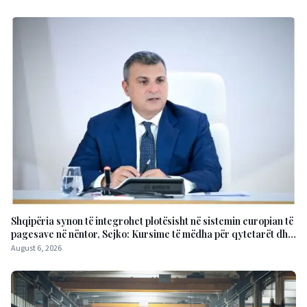
Shqipëria synon të integrohet plotësisht në sistemin europian të
pagesave në nëntor, Sejko: Kursime të mëdha për qytetarët dhe
bizneset
August 6, 2026