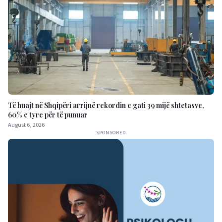
Të huajt në Shqipëri arrijnë rekordin e gati 39 mijë shtetasve,
60% e tyre për të punuar
August 6, 2026
SPONSORED