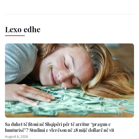
Lexo edhe
Sa duhet të fitoni në Shqipëri për të arritur “pragun e
lumturisë”? Studimi e vlerëson në 28 mijë dollarë në vit
August 6, 2026