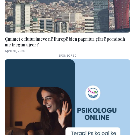
Çmimet e fluturimeve në Europë bien papritur,çfarë po ndodh
me tregun ajror?
April 28, 2026
SPONSORED