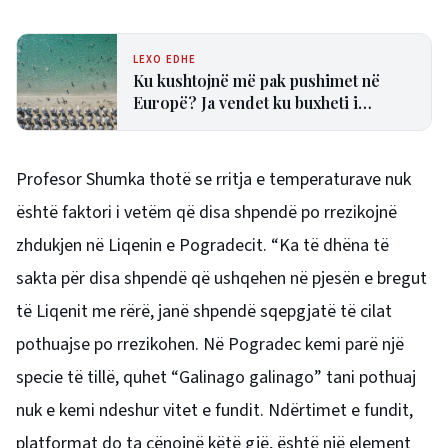
LEXO EDHE
Ku kushtojnë më pak pushimet në
Europë? Ja vendet ku buxheti i
turistëve zgjat më shumë
Profesor Shumka thotë se rritja e temperaturave nuk
është faktori i vetëm që disa shpendë po rrezikojnë
zhdukjen në Liqenin e Pogradecit. “Ka të dhëna të
sakta për disa shpendë që ushqehen në pjesën e bregut
të Liqenit me rërë, janë shpendë sqepgjatë të cilat
pothuajse po rrezikohen. Në Pogradec kemi parë një
specie të tillë, quhet “Galinago galinago” tani pothuaj
nuk e kemi ndeshur vitet e fundit. Ndërtimet e fundit,
platformat do ta cënojnë këtë gjë, është një element