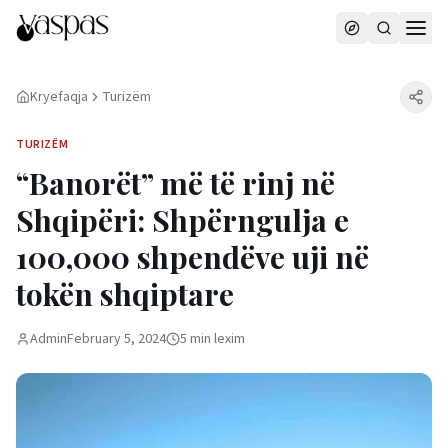
Kryefaqja
Turizëm
TURIZËM
“Banorët” më të rinj në
Shqipëri: Shpërngulja e
100,000 shpendëve uji në
tokën shqiptare
Admin
February 5, 2024
5
min
lexim