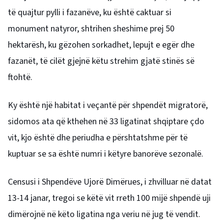
të quajtur pylli i fazanëve, ku është caktuar si
monument natyror, shtrihen sheshime prej 50
hektarësh, ku gëzohen sorkadhet, lepujt e egër dhe
fazanët, të cilët gjejnë këtu strehim gjatë stinës së
ftohtë.
Ky është një habitat i veçantë për shpendët migratorë,
sidomos ata që kthehen në 33 ligatinat shqiptare çdo
vit, kjo është dhe periudha e përshtatshme për të
kuptuar se sa është numri i këtyre banorëve sezonalë.
Censusi i Shpendëve Ujorë Dimërues, i zhvilluar në datat
13-14 janar, tregoi se këtë vit rreth 100 mijë shpendë uji
dimërojnë në këto ligatina nga veriu në jug të vendit.