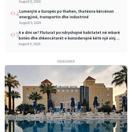
August 5, 2026
04
Lumenjtë e Europës po thahen, thatësira kërcënon
energjinë, transportin dhe industrinë
August 5, 2026
05
A e dini se? Fluturat po ndryshojnë habitatet në mbarë
botën dhe shkencëtarët e konsiderojnë këtë një sinjal
alarmi
August 5, 2026
SPONSORED