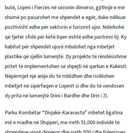
butë, Liqeni i Fierzës në sezonin dimëror, gjithnjë e më
shumë po pasurohet me shpendët e egër, duke ndikuar
pozitivisht edhe për sektorin e turizmit ujor. Ndërkohë
që tjetër sfidë për këtë liqen është edhe pastrimi tij. Ky
habitat për shpendët ujorë mbulohet nga mbetjet
plastike që sjellin lumenjtë. Dy projekte të rëndësishme
pritet të implementohen së shpejti në qarkun e Kukësit.
Nëpërmjet një anije do të mblidhen dhe riciklohen
mbetjet në sipërfaqen e Liqenit si dhe do të vendosen
dy prita në lumenjtë Drini i Bardhe dhe Drin i Zi.
Parku Kombëtar “Divjakë-Karavasta” mbetet ligatina
më e madhe në Shqipëri, me rreth 51,000 individë të
shpendëve ujorë dimëror dhe rreth 500 çifte folenizues.