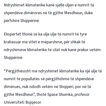
Ndryshimet klimaterike kanë sjellë uljen e numrit të
shpendëve dimërores në të gjithë Mesdheun, duke
përfshirë Shqipërinë.
Ekspertët thonë se ka ulje ulje të numrit të tyre
krahasuar me vitet e mëparshme, për shkak të
ndryshimeve klimaterike të cilat nuk kanë prekur vetëm
Shqipërinë.
“Përgjithësisht me ndryshimet klimaterike ka një ulje të
numrit të popullatës së përgjithshme të shpendëve
dimërues, nuk ndodh vetëm në Shqipëri, por në të
gjithë Mesdheun”, thotë Spase Shumka, profesor
Universiteti Bujqësor.