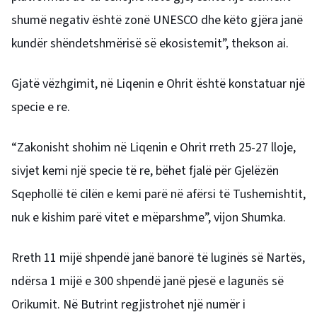
shumë negativ është zonë UNESCO dhe këto gjëra janë
kundër shëndetshmërisë së ekosistemit”, thekson ai.
Gjatë vëzhgimit, në Liqenin e Ohrit është konstatuar një
specie e re.
“Zakonisht shohim në Liqenin e Ohrit rreth 25-27 lloje,
sivjet kemi një specie të re, bëhet fjalë për Gjelëzën
Sqephollë të cilën e kemi parë në afërsi të Tushemishtit,
nuk e kishim parë vitet e mëparshme”, vijon Shumka.
Rreth 11 mijë shpendë janë banorë të luginës së Nartës,
ndërsa 1 mijë e 300 shpendë janë pjesë e lagunës së
Orikumit. Në Butrint regjistrohet një numër i