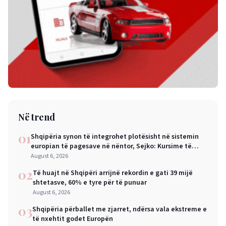
Në trend
01
Shqipëria synon të integrohet plotësisht në sistemin
europian të pagesave në nëntor, Sejko: Kursime të
mëdha për qytetarët dhe bizneset
August 6, 2026
02
Të huajt në Shqipëri arrijnë rekordin e gati 39 mijë
shtetasve, 60% e tyre për të punuar
August 6, 2026
03
Shqipëria përballet me zjarret, ndërsa vala ekstreme e
të nxehtit godet Europën