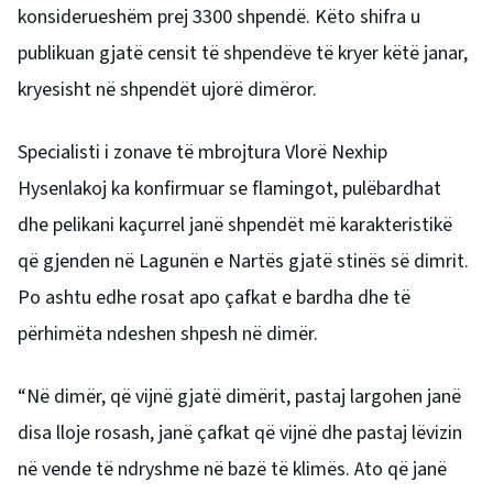
konsiderueshëm prej 3300 shpendë. Këto shifra u
publikuan gjatë censit të shpendëve të kryer këtë janar,
kryesisht në shpendët ujorë dimëror.
Specialisti i zonave të mbrojtura Vlorë Nexhip
Hysenlakoj ka konfirmuar se flamingot, pulëbardhat
dhe pelikani kaçurrel janë shpendët më karakteristikë
që gjenden në Lagunën e Nartës gjatë stinës së dimrit.
Po ashtu edhe rosat apo çafkat e bardha dhe të
përhimëta ndeshen shpesh në dimër.
“Në dimër, që vijnë gjatë dimërit, pastaj largohen janë
disa lloje rosash, janë çafkat që vijnë dhe pastaj lëvizin
në vende të ndryshme në bazë të klimës. Ato që janë