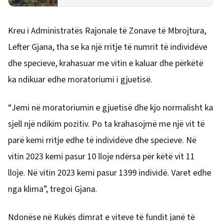
ndër destinacionet më të lira
Kreu i Administratës Rajonale të Zonave të Mbrojtura,
Lefter Gjana, tha se ka një rritje të numrit të individëve
dhe specieve, krahasuar me vitin e kaluar dhe përkëtë
ka ndikuar edhe moratoriumi i gjuetisë.
“Jemi në moratoriumin e gjuetisë dhe kjo normalisht ka
sjell një ndikim pozitiv. Po ta krahasojmë me një vit të
parë kemi rritje edhe të individëve dhe specieve. Në
vitin 2023 kemi pasur 10 lloje ndërsa për këtë vit 11
lloje. Në vitin 2023 kemi pasur 1399 individë. Varet edhe
nga klima”, tregoi Gjana.
Ndonëse në Kukës dimrat e viteve të fundit janë të