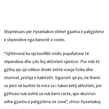
Shqetësues për Hysenlakon shihet gjuetia e paligjshme
e shpendëve nga banorët e zonës.
“Gjithmonë ka një konflikt midis popullatave të
shpendëve dhe çdo lloj aktiviteti njerëzor. Por mbi të
gjitha ajo që ndikon direkt është vrasja fizike dhe
zhurmat, prishja e habitatit. Sigurisht që po, ne themi
se jemi në kushte të mira sa i takon këtij aktiviteti, por
gjithsesi nuk është se nuk kemi raste, apo ekziston
edhe gjuetia e paligjshme në zonë”, shton Hysenlakoj.