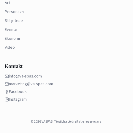
Art
Personazh
Stil jetese
Evente
Ekonomi
Video
Kontakt
info@va-spas.com
marketing@va-spas.com
Facebook
Instagram
©
2026
VASPAS.
Të gjitha të drejtat e rezervuara.