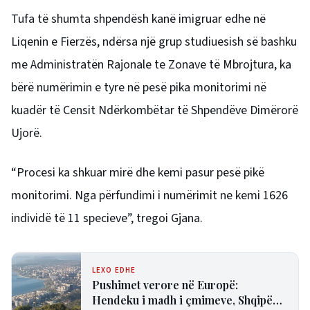
Tufa të shumta shpendësh kanë imigruar edhe në
Liqenin e Fierzës, ndërsa një grup studiuesish së bashku
me Administratën Rajonale te Zonave të Mbrojtura, ka
bërë numërimin e tyre në pesë pika monitorimi në
kuadër të Censit Ndërkombëtar të Shpendëve Dimërorë
Ujorë.
“Procesi ka shkuar mirë dhe kemi pasur pesë pikë
monitorimi. Nga përfundimi i numërimit ne kemi 1626
individë të 11 specieve”, tregoi Gjana.
LEXO EDHE
Pushimet verore në Europë:
Hendeku i madh i çmimeve, Shqipëria