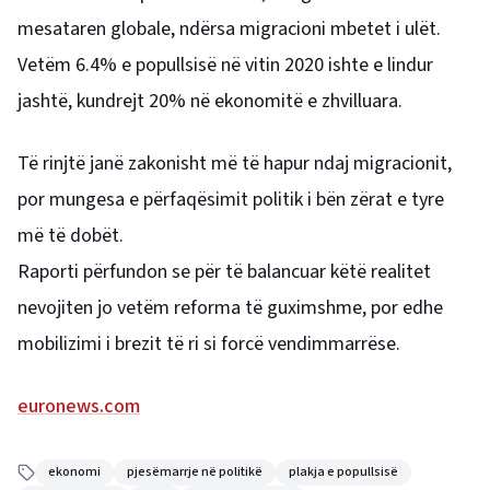
mesataren globale, ndërsa migracioni mbetet i ulët.
Vetëm 6.4% e popullsisë në vitin 2020 ishte e lindur
jashtë, kundrejt 20% në ekonomitë e zhvilluara.
Të rinjtë janë zakonisht më të hapur ndaj migracionit,
por mungesa e përfaqësimit politik i bën zërat e tyre
më të dobët.
Raporti përfundon se për të balancuar këtë realitet
nevojiten jo vetëm reforma të guximshme, por edhe
mobilizimi i brezit të ri si forcë vendimmarrëse.
euronews.com
ekonomi
pjesëmarrje në politikë
plakja e popullsisë