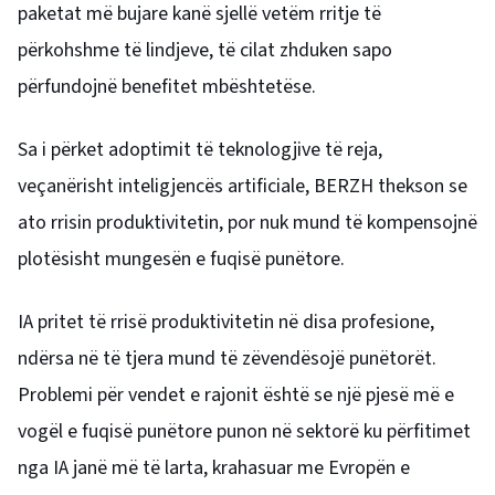
paketat më bujare kanë sjellë vetëm rritje të
përkohshme të lindjeve, të cilat zhduken sapo
përfundojnë benefitet mbështetëse.
Sa i përket adoptimit të teknologjive të reja,
veçanërisht inteligjencës artificiale, BERZH thekson se
ato rrisin produktivitetin, por nuk mund të kompensojnë
plotësisht mungesën e fuqisë punëtore.
IA pritet të rrisë produktivitetin në disa profesione,
ndërsa në të tjera mund të zëvendësojë punëtorët.
Problemi për vendet e rajonit është se një pjesë më e
vogël e fuqisë punëtore punon në sektorë ku përfitimet
nga IA janë më të larta, krahasuar me Evropën e