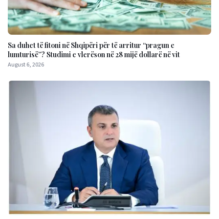
Sa duhet të fitoni në Shqipëri për të arritur “pragun e
lumturisë”? Studimi e vlerëson në 28 mijë dollarë në vit
August 6, 2026