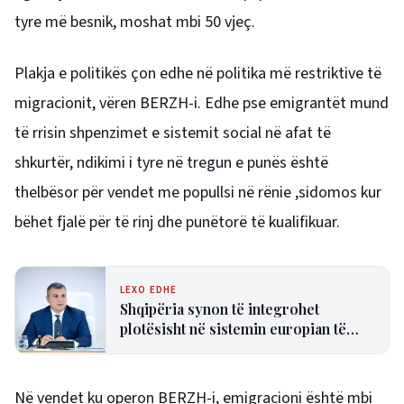
tyre më besnik, moshat mbi 50 vjeç.
Plakja e politikës çon edhe në politika më restriktive të
migracionit, vëren BERZH-i. Edhe pse emigrantët mund
të rrisin shpenzimet e sistemit social në afat të
shkurtër, ndikimi i tyre në tregun e punës është
thelbësor për vendet me popullsi në rënie ,sidomos kur
bëhet fjalë për të rinj dhe punëtorë të kualifikuar.
LEXO EDHE
Shqipëria synon të integrohet
plotësisht në sistemin europian të
pagesave në nëntor, Sejko: Kursime
të mëdha për qytetarët dhe bizneset
Në vendet ku operon BERZH-i, emigracioni është mbi