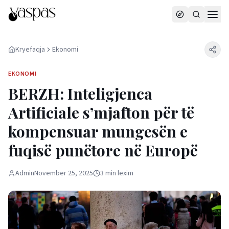
Kryefaqja
Ekonomi
EKONOMI
BERZH: Inteligjenca
Artificiale s’mjafton për të
kompensuar mungesën e
fuqisë punëtore në Europë
Admin
November 25, 2025
3
min
lexim