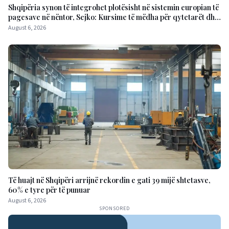
Shqipëria synon të integrohet plotësisht në sistemin europian të
pagesave në nëntor, Sejko: Kursime të mëdha për qytetarët dhe
bizneset
August 6, 2026
Të huajt në Shqipëri arrijnë rekordin e gati 39 mijë shtetasve,
60% e tyre për të punuar
August 6, 2026
SPONSORED