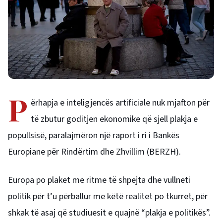
P
ërhapja e inteligjencës artificiale nuk mjafton për
të zbutur goditjen ekonomike që sjell plakja e
popullsisë, paralajmëron një raport i ri i Bankës
Europiane për Rindërtim dhe Zhvillim (BERZH).
Europa po plaket me ritme të shpejta dhe vullneti
politik për t’u përballur me këtë realitet po tkurret, për
shkak të asaj që studiuesit e quajnë “plakja e politikës”.