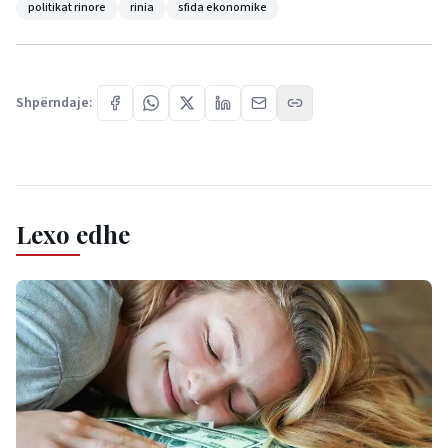
politikat rinore
rinia
sfida ekonomike
Shpërndaje:
Lexo edhe