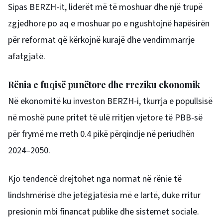
Sipas BERZH-it, liderët më të moshuar dhe një trupë
zgjedhore po aq e moshuar po e ngushtojnë hapësirën
për reformat që kërkojnë kurajë dhe vendimmarrje
afatgjatë.
Rënia e fuqisë punëtore dhe rreziku ekonomik
Në ekonomitë ku investon BERZH-i, tkurrja e popullsisë
në moshë pune pritet të ulë rritjen vjetore të PBB-së
për frymë me rreth 0.4 pikë përqindje në periudhën
2024–2050.
Kjo tendencë drejtohet nga normat në rënie të
lindshmërisë dhe jetëgjatësia më e lartë, duke rritur
presionin mbi financat publike dhe sistemet sociale.