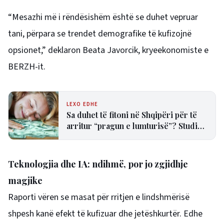
“Mesazhi më i rëndësishëm është se duhet vepruar
tani, përpara se trendet demografike të kufizojnë
opsionet,” deklaron Beata Javorcik, kryeekonomiste e
BERZH-it.
LEXO EDHE
Sa duhet të fitoni në Shqipëri për të
arritur “pragun e lumturisë”? Studimi
e vlerëson në 28 mijë dollarë në vit
Teknologjia dhe IA: ndihmë, por jo zgjidhje
magjike
Raporti vëren se masat për rritjen e lindshmërisë
shpesh kanë efekt të kufizuar dhe jetëshkurtër. Edhe