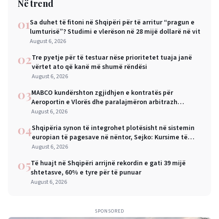
Në trend
01
Sa duhet të fitoni në Shqipëri për të arritur “pragun e
lumturisë”? Studimi e vlerëson në 28 mijë dollarë në vit
August 6, 2026
02
Tre pyetje për të testuar nëse prioritetet tuaja janë
vërtet ato që kanë më shumë rëndësi
August 6, 2026
03
MABCO kundërshton zgjidhjen e kontratës për
Aeroportin e Vlorës dhe paralajmëron arbitrazh
ndërkombëtar
August 6, 2026
04
Shqipëria synon të integrohet plotësisht në sistemin
europian të pagesave në nëntor, Sejko: Kursime të
mëdha për qytetarët dhe bizneset
August 6, 2026
05
Të huajt në Shqipëri arrijnë rekordin e gati 39 mijë
shtetasve, 60% e tyre për të punuar
August 6, 2026
SPONSORED