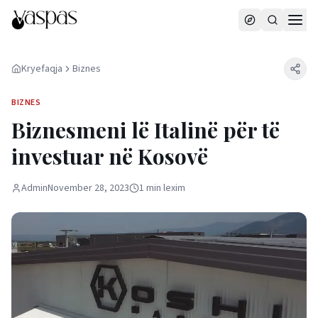
Kryefaqja
Biznes
BIZNES
Biznesmeni lë Italinë për të
investuar në Kosovë
Admin
November 28, 2023
1
min
lexim