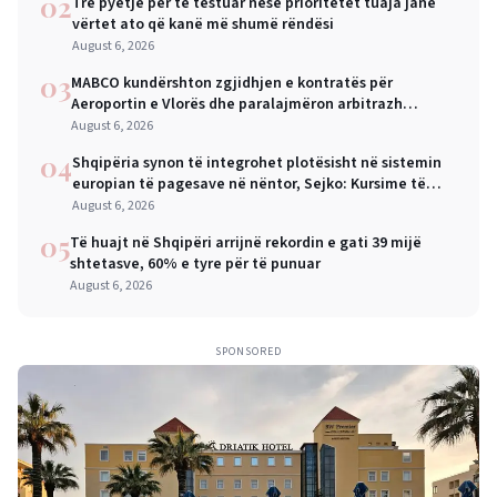
02
Tre pyetje për të testuar nëse prioritetet tuaja janë
vërtet ato që kanë më shumë rëndësi
August 6, 2026
03
MABCO kundërshton zgjidhjen e kontratës për
Aeroportin e Vlorës dhe paralajmëron arbitrazh
ndërkombëtar
August 6, 2026
04
Shqipëria synon të integrohet plotësisht në sistemin
europian të pagesave në nëntor, Sejko: Kursime të
mëdha për qytetarët dhe bizneset
August 6, 2026
05
Të huajt në Shqipëri arrijnë rekordin e gati 39 mijë
shtetasve, 60% e tyre për të punuar
August 6, 2026
SPONSORED