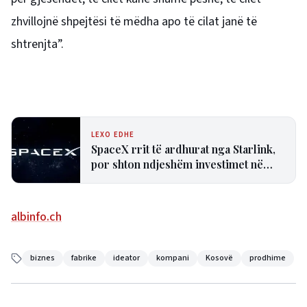
zhvillojnë shpejtësi të mëdha apo të cilat janë të
shtrenjta”.
LEXO EDHE
SpaceX rrit të ardhurat nga Starlink,
por shton ndjeshëm investimet në
inteligjencën artificiale
albinfo.ch
biznes
fabrike
ideator
kompani
Kosovë
prodhime