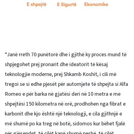
“Janë rreth 70 punëtorë dhe i gjithë ky proces mund të
shpjegohet prej pronarit dhe ideatorit të kësaj
teknologjie moderne, prej Shkamb Koshit, i cili më
tregoi se si edhe pjesët për automjete të shpejta si Alfa
Romeo e për barka në gjatësi deri në 10 metra e me
shpejtësi 150 kilometra në orë, prodhohen nga fibrat e
karbonit dhe kjo është një teknologji, e cila gjithnjë e
më shumë po ka treg në botë, sidomos kur bëhet fjalë
për gjësendet, të cilët kanë shumë peshë, të cilët