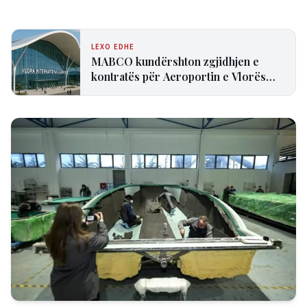
LEXO EDHE
MABCO kundërshton zgjidhjen e
kontratës për Aeroportin e Vlorës
dhe paralajmëron arbitrazh
ndërkombëtar