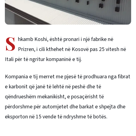
S
hkamb Koshi, është pronari i një fabrike në
Prizren, i cili kthehet në Kosovë pas 25 vitesh në
Itali për të ngritur kompaninë e tij.
Kompania e tij merret me pjesë të prodhuara nga fibrat
e karbonit që janë të lehtë në peshë dhe të
qëndrueshëm mekanikisht, e posaçërisht të
përdorshme për automjetet dhe barkat e shpejta dhe
eksporton në 15 vende të ndryshme të botës.