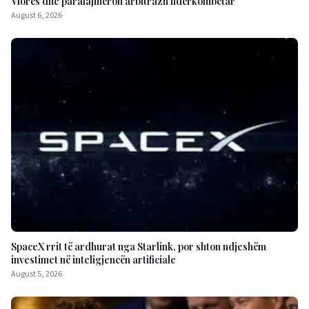
Vlorës dhe paralajmëron arbitrazh ndërkombëtar
August 6, 2026
SpaceX rrit të ardhurat nga Starlink, por shton ndjeshëm
investimet në inteligjencën artificiale
August 5, 2026