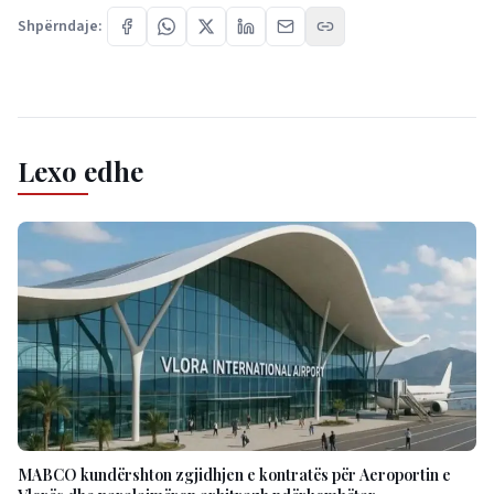
Shpërndaje:
Lexo edhe
MABCO kundërshton zgjidhjen e kontratës për Aeroportin e