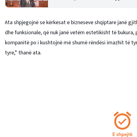
Ata shpjegojnë se kërkesat e bizneseve shqiptare janë gjit
dhe funksionale, që nuk janë vetëm estetikisht të bukura
kompanitë po i kushtojnë më shumë rëndësi imazhit të tyr
tyre,” thanë ata.