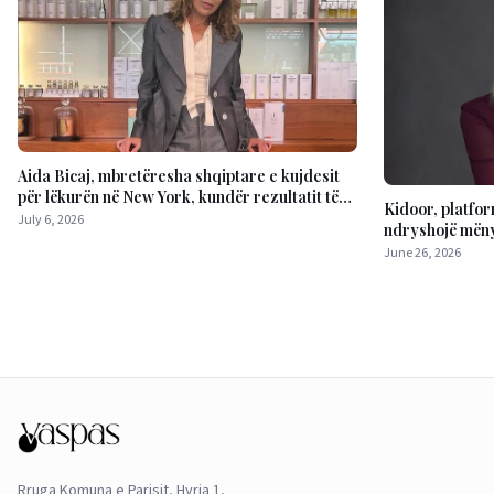
Aida Bicaj, mbretëresha shqiptare e kujdesit
për lëkurën në New York, kundër rezultatit të
Kidoor, platfor
shpejtë
July 6, 2026
ndryshojë mëny
fëmijët në epok
June 26, 2026
Rruga Komuna e Parisit, Hyrja 1,