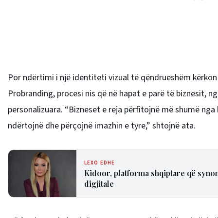
Por ndërtimi i një identiteti vizual të qëndrueshëm kërko
Probranding, procesi nis që në hapat e parë të biznesit, n
personalizuara. “Bizneset e reja përfitojnë më shumë nga 
ndërtojnë dhe përçojnë imazhin e tyre,” shtojnë ata.
LEXO EDHE
Kidoor, platforma shqiptare që syno
digjitale