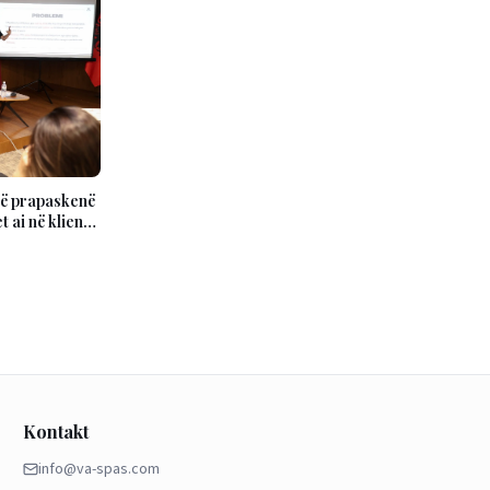
në prapaskenë
 ai në klientë
Kontakt
info@va-spas.com