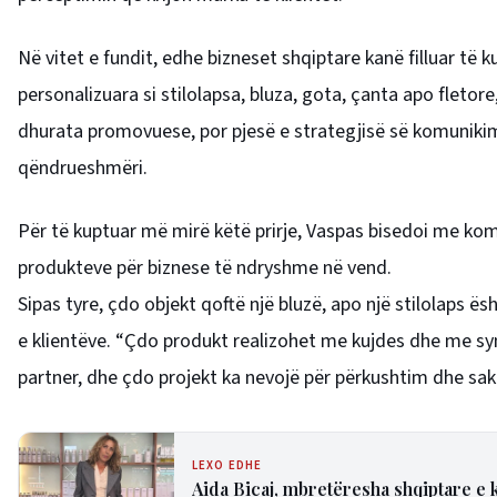
Në vitet e fundit, edhe bizneset shqiptare kanë filluar të 
personalizuara si stilolapsa, bluza, gota, çanta apo fletor
dhurata promovuese, por pjesë e strategjisë së komunikim
qëndrueshmëri.
Për të kuptuar më mirë këtë prirje, Vaspas bisedoi me k
produkteve për biznese të ndryshme në vend.
Sipas tyre, çdo objekt qoftë një bluzë, apo një stilolaps 
e klientëve. “Çdo produkt realizohet me kujdes dhe me synim
partner, dhe çdo projekt ka nevojë për përkushtim dhe sak
LEXO EDHE
Aida Bicaj, mbretëresha shqiptare e k