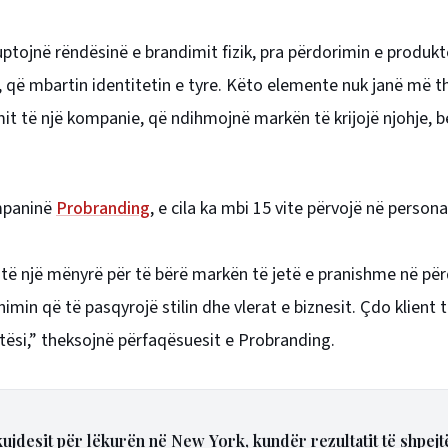
kuptojnë rëndësinë e brandimit fizik, pra përdorimin e produk
e, që mbartin identitetin e tyre. Këto elemente nuk janë më t
it të një kompanie, që ndihmojnë markën të krijojë njohje, 
ompaninë
Probranding
, e cila ka mbi 15 vite përvojë në persona
është një mënyrë për të bërë markën të jetë e pranishme në pë
in që të pasqyrojë stilin dhe vlerat e biznesit. Çdo klient t
tësi,” theksojnë përfaqësuesit e Probranding.
ujdesit për lëkurën në New York, kundër rezultatit të shpejt