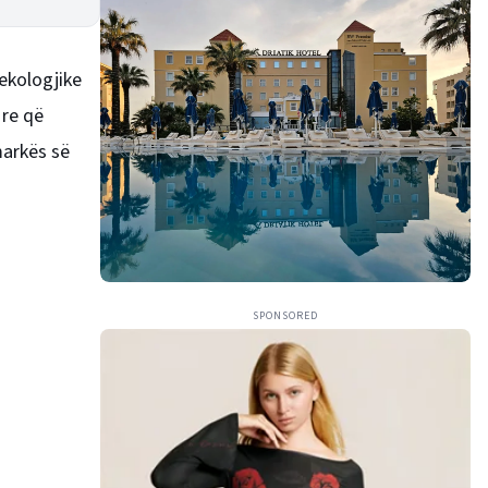
 ekologjike
 re që
markës së
SPONSORED