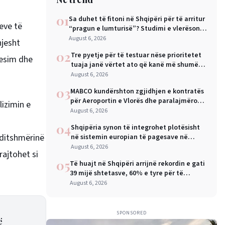
01
Sa duhet të fitoni në Shqipëri për të arritur
teve të
“pragun e lumturisë”? Studimi e vlerëson
në 28 mijë dollarë në vit
August 6, 2026
hjesht
02
Tre pyetje për të testuar nëse prioritetet
besim dhe
tuaja janë vërtet ato që kanë më shumë
rëndësi
August 6, 2026
03
MABCO kundërshton zgjidhjen e kontratës
për Aeroportin e Vlorës dhe paralajmëron
lizimin e
arbitrazh ndërkombëtar
August 6, 2026
04
Shqipëria synon të integrohet plotësisht
rditshmërinë
në sistemin europian të pagesave në
nëntor, Sejko: Kursime të mëdha për
August 6, 2026
rajtohet si
qytetarët dhe bizneset
05
Të huajt në Shqipëri arrijnë rekordin e gati
39 mijë shtetasve, 60% e tyre për të
punuar
August 6, 2026
SPONSORED
ë