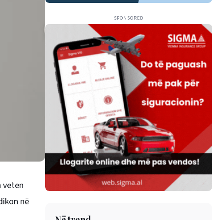
SPONSORED
n veten
ndikon në
Në trend