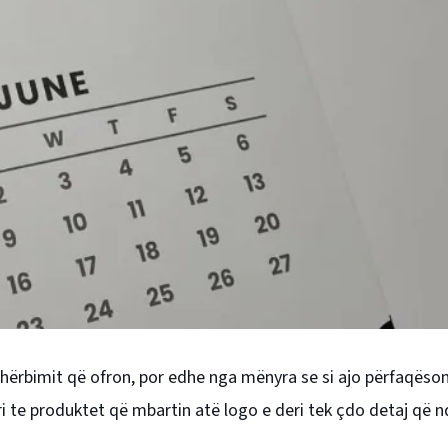
 shërbimit që ofron, por edhe nga mënyra se si ajo përfaqëso
eri te produktet që mbartin atë logo e deri tek çdo detaj që 