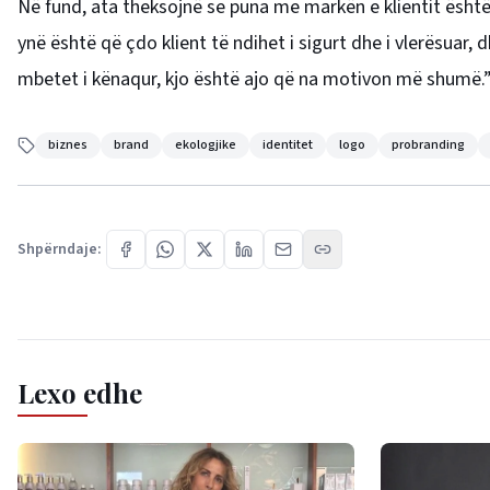
Në fund, ata theksojnë se puna me markën e klientit është
ynë është që çdo klient të ndihet i sigurt dhe i vlerësuar, d
mbetet i kënaqur, kjo është ajo që na motivon më shumë.
biznes
brand
ekologjike
identitet
logo
probranding
Shpërndaje:
Lexo edhe