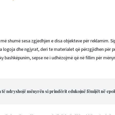
n më shumë sesa zgjedhjen e disa objekteve për reklamim. Si
ga logoja dhe ngjyrat, deri te materialet që përzgjidhen për 
ky bashkëpunim, sepse ne i udhëzojmë që në fillim për mënyr
n të ndryshojë mënyrën si prindërit edukojnë fëmijët në epo