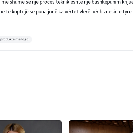
 më shumë se një proces teknik është një bashkëpunim krijue
he të kuptojë se puna jonë ka vërtet vlerë për biznesin e tyre.
”
produkte me logo