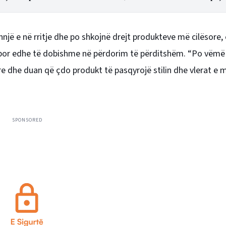
hnjë e në rritje dhe po shkojnë drejt produkteve më cilësore,
, por edhe të dobishme në përdorim të përditshëm. “Po vëmë
e dhe duan që çdo produkt të pasqyrojë stilin dhe vlerat e 
SPONSORED