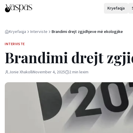
Kryefaqja
Kryefaqja
Interviste
Brandimi drejt zgjidhjeve më ekologjike
INTERVISTE
Brandimi drejt zgj
Jonie Xhakolli
November 4, 2025
2
min
lexim