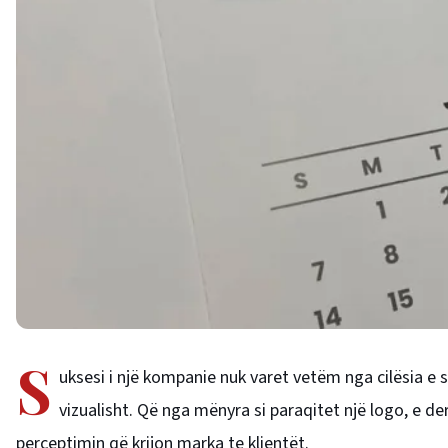
S
uksesi i një kompanie nuk varet vetëm nga cilësia e
vizualisht. Që nga mënyra si paraqitet një logo, e d
perceptimin që krijon marka te klientët.