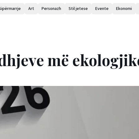
Sipërmarrje
Art
Personazh
Stil jetese
Evente
Ekonomi
idhjeve më ekologjik