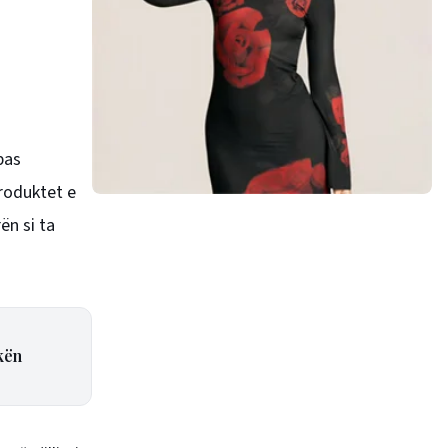
pas
produktet e
ën si ta
kën