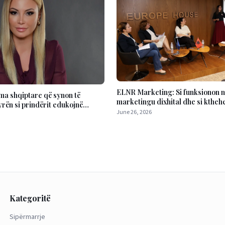
ELNR Marketing: Si funksionon 
ma shqiptare që synon të
marketingu dixhital dhe si kthehet
rën si prindërit edukojnë
realë
June 26, 2026
ën digjitale
Kategoritë
Sipërmarrje