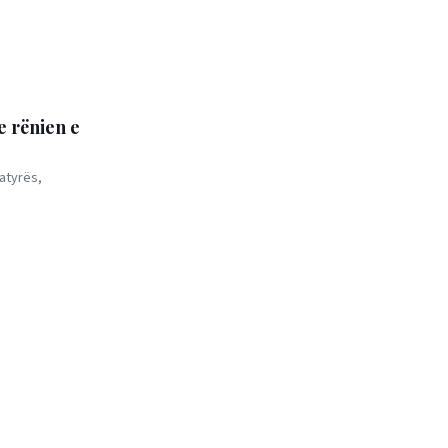
e rënien e
atyrës,