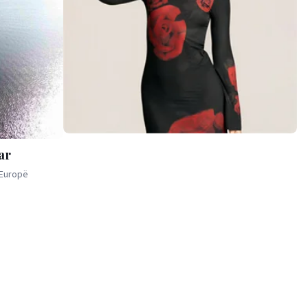
ar
 Europë