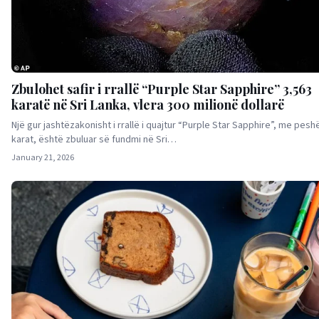
Zbulohet safir i rrallë “Purple Star Sapphire” 3,563
karatë në Sri Lanka, vlera 300 milionë dollarë
Një gur jashtëzakonisht i rrallë i quajtur “Purple Star Sapphire”, me pesh
karat, është zbuluar së fundmi në Sri…
January 21, 2026