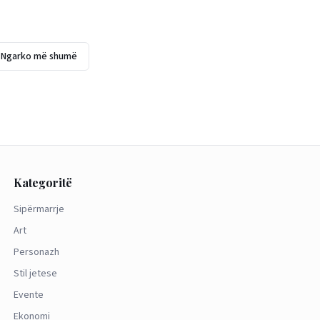
Ngarko më shumë
Kategoritë
Sipërmarrje
Art
Personazh
Stil jetese
Evente
Ekonomi