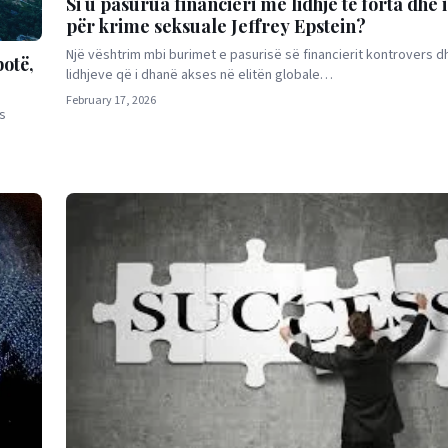
Si u pasurua financieri me lidhje të forta dhe 
për krime seksuale Jeffrey Epstein?
Një vështrim mbi burimet e pasurisë së financierit kontrovers dh
otë,
lidhjeve që i dhanë akses në elitën globale…
February 17, 2026
s