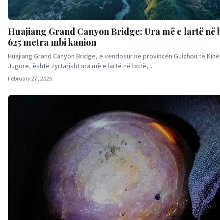
Huajiang Grand Canyon Bridge: Ura më e lartë në b
625 metra mbi kanion
Huajiang Grand Canyon Bridge, e vendosur në provincën Guizhou të Kinë
Jugore, është zyrtarisht ura më e lartë në botë,…
February 27, 2026