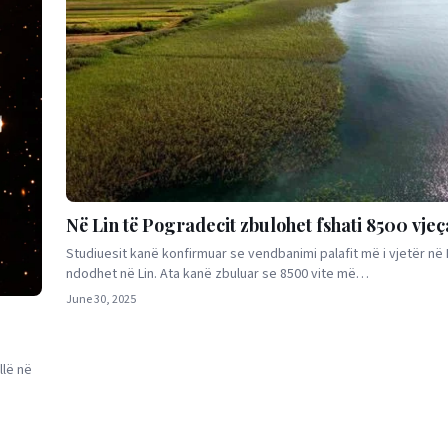
Në Lin të Pogradecit zbulohet fshati 8500 vjeç
Studiuesit kanë konfirmuar se vendbanimi palafit më i vjetër në
ndodhet në Lin. Ata kanë zbuluar se 8500 vite më…
June 30, 2025
llë në