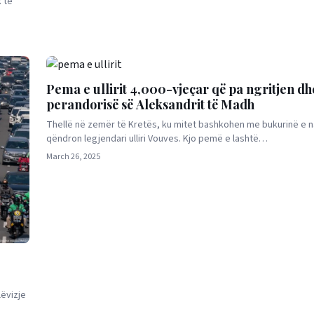
 të
Pema e ullirit 4,000-vjeçar që pa ngritjen dh
perandorisë së Aleksandrit të Madh
Thellë në zemër të Kretës, ku mitet bashkohen me bukurinë e n
qëndron legjendari ulliri Vouves. Kjo pemë e lashtë…
March 26, 2025
lëvizje