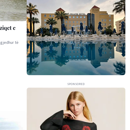
ziqet e
zgjedhur të
SPONSORED