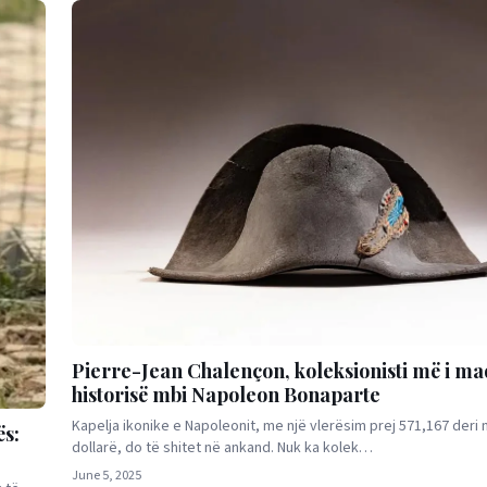
Pierre-Jean Chalençon, koleksionisti më i ma
historisë mbi Napoleon Bonaparte
Kapelja ikonike e Napoleonit, me një vlerësim prej 571,167 deri 
ës:
dollarë, do të shitet në ankand. Nuk ka kolek…
June 5, 2025