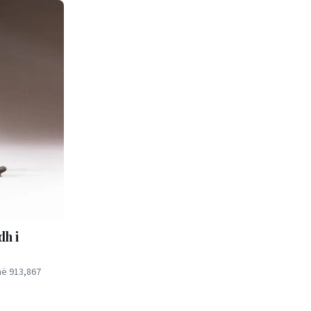
dh i
në 913,867