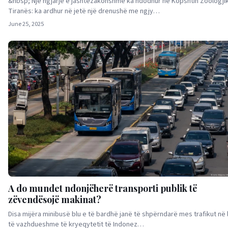
&nbsp; Një ngjarje e jashtëzakonshme ka ndodhur në Kopshtin Zoologjik
Tiranës: ka ardhur në jetë një drenushë me ngjy…
June 25, 2025
A do mundet ndonjëherë transporti publik të
zëvendësojë makinat?
Disa mijëra minibusë blu e të bardhë janë të shpërndarë mes trafikut në 
të vazhdueshme të kryeqytetit të Indonez…