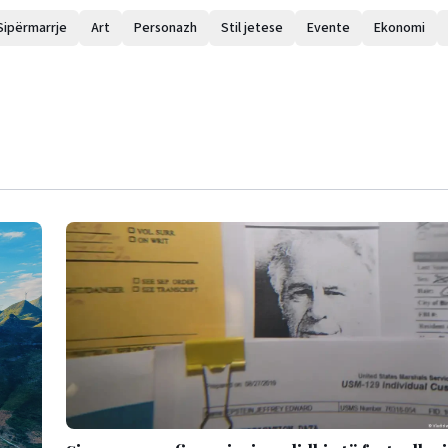
Sipërmarrje
Art
Personazh
Stil jetese
Evente
Ekonomi