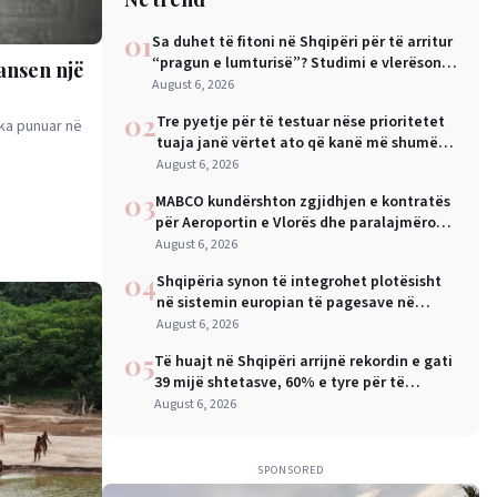
01
Sa duhet të fitoni në Shqipëri për të arritur
“pragun e lumturisë”? Studimi e vlerëson
Hansen një
në 28 mijë dollarë në vit
August 6, 2026
02
Tre pyetje për të testuar nëse prioritetet
 ka punuar në
tuaja janë vërtet ato që kanë më shumë
rëndësi
August 6, 2026
03
MABCO kundërshton zgjidhjen e kontratës
për Aeroportin e Vlorës dhe paralajmëron
arbitrazh ndërkombëtar
August 6, 2026
04
Shqipëria synon të integrohet plotësisht
në sistemin europian të pagesave në
nëntor, Sejko: Kursime të mëdha për
August 6, 2026
qytetarët dhe bizneset
05
Të huajt në Shqipëri arrijnë rekordin e gati
39 mijë shtetasve, 60% e tyre për të
punuar
August 6, 2026
SPONSORED