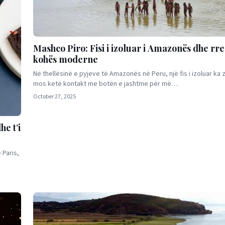
Mashco Piro: Fisi i izoluar i Amazonës dhe rre
kohës moderne
Në thellësinë e pyjeve të Amazonës në Peru, një fis i izoluar ka 
mos ketë kontakt me botën e jashtme për më…
October 27, 2025
he t’i
 Paris,