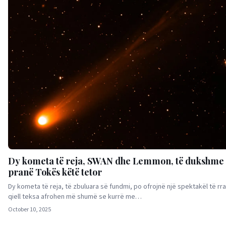
Dy kometa të reja, SWAN dhe Lemmon, të dukshme
pranë Tokës këtë tetor
Dy kometa të reja, të zbuluara së fundmi, po ofrojnë një spektakël të rra
qiell teksa afrohen më shumë se kurrë me…
October 10, 2025