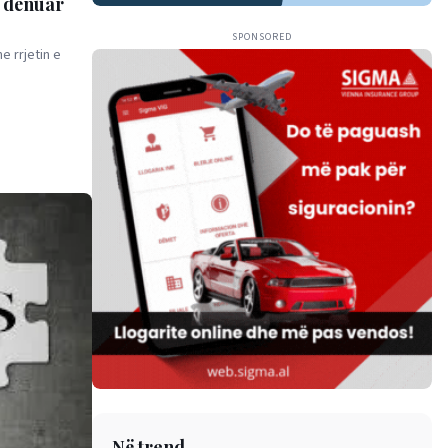
i dënuar
SPONSORED
e rrjetin e
Në trend