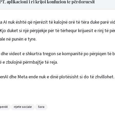
 aplikacioni i ri krijoi konfuzion te përdoruesit
a AI nuk është që njerëzit të kalojnë orë të tëra duke parë vi
jo duket si një përpjekje për të tërhequr krijuesit e rinj të p
ale në punën e tyre.
 dhe videot e shkurtra tregon se kompanitë po përpiqen të b
 e zbulojnë përmbajtje të reja.
OpenAI dhe Meta ende nuk e dinë plotësisht si do të zhvillohet.
penAI
rrjete sociale
Sora