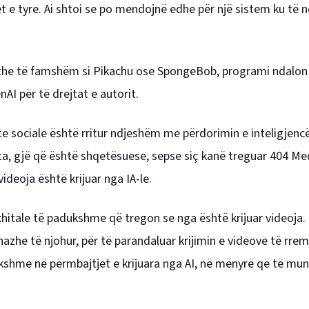
 e tyre. Ai shtoi se po mendojnë edhe për një sistem ku të 
nazhe të famshëm si Pikachu ose SpongeBob, programi ndalon
AI për të drejtat e autorit.
te sociale është rritur ndjeshëm me përdorimin e inteligjencës
teta, gjë që është shqetësuese, sepse siç kanë treguar 404 Me
deoja është krijuar nga IA-le.
ixhitale të padukshme që tregon se nga është krijuar videoja
azhe të njohur, për të parandaluar krijimin e videove të rre
shme në përmbajtjet e krijuara nga AI, në mënyrë që të mund