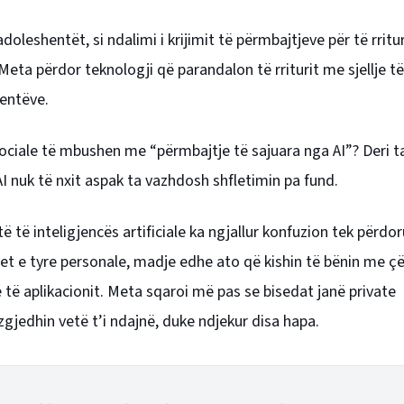
leshentët, si ndalimi i krijimit të përmbajtjeve për të rritu
a Meta përdor teknologji që parandalon të rriturit me sjellje 
entëve.
e sociale të mbushen me “përmbajtje të sajuara nga AI”? Deri t
I nuk të nxit aspak ta vazhdosh shfletimin pa fund.
 të inteligjencës artificiale ka ngjallur konfuzion tek përdor
jet e tyre personale, madje edhe ato që kishin të bënin me ç
 të aplikacionit. Meta sqaroi më pas se bisedat janë private
jedhin vetë t’i ndajnë, duke ndjekur disa hapa.