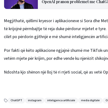
OpenAI pranon problemet me ChatGPT,
Megjithatë, qëllimi kryesor i aplikacioneve si Sora dhe Met
të krijojnë përmbajtje të reja duke përdorur mjetet e tyre. K
cilët po përdorin gjithnjë e më shumë inteligjencën artifici
Por fakti që këto aplikacione ngjajnë shumë me TikTok-un
vetëm mjete për krijim, por edhe vende ku njerëzit shikojnë
Ndoshta kjo shënon një lloj të ri rrjeti social, që as vetë 
ChatGPT
instagram
inteligjenca artificiale
media digitale
O