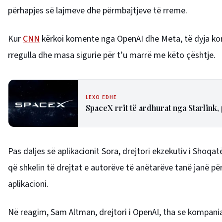
përhapjes së lajmeve dhe përmbajtjeve të rreme.
Kur
CNN
kërkoi komente nga OpenAI dhe Meta, të dyja ko
rregulla dhe masa sigurie për t’u marrë me këto çështje.
LEXO EDHE
SpaceX rrit të ardhurat nga Starlink,
Pas daljes së aplikacionit Sora, drejtori ekzekutiv i Shoqat
që shkelin të drejtat e autorëve të anëtarëve tanë janë pë
aplikacioni.
Në reagim, Sam Altman, drejtori i OpenAI, tha se kompani