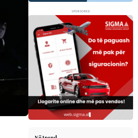
SPONSORED
Në trend