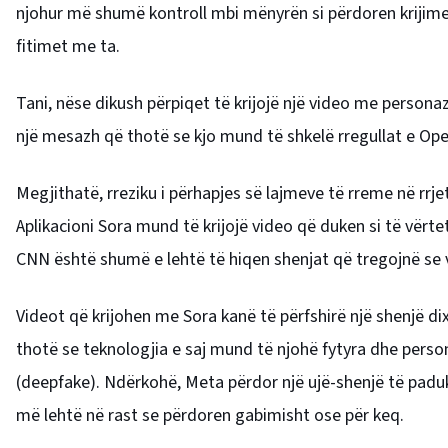
njohur më shumë kontroll mbi mënyrën si përdoren krijimet
fitimet me ta.
Tani, nëse dikush përpiqet të krijojë një video me perso
një mesazh që thotë se kjo mund të shkelë rregullat e Open
Megjithatë, rreziku i përhapjes së lajmeve të rreme në rrje
Aplikacioni Sora mund të krijojë video që duken si të vër
CNN është shumë e lehtë të hiqen shenjat që tregojnë se vi
Videot që krijohen me Sora kanë të përfshirë një shenjë d
thotë se teknologjia e saj mund të njohë fytyra dhe person
(deepfake). Ndërkohë, Meta përdor një ujë-shenjë të paduk
më lehtë në rast se përdoren gabimisht ose për keq.