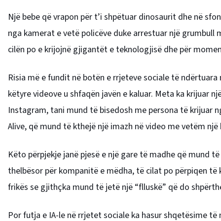
Një bebe që vrapon për t’i shpëtuar dinosaurit dhe në sf
nga kamerat e vetë policëve duke arrestuar një grumbull 
cilën po e krijojnë gjigantët e teknologjisë dhe për moment
Risia më e fundit në botën e rrjeteve sociale të ndërtuara m
këtyre videove u shfaqën javën e kaluar. Meta ka krijuar n
Instagram, tani mund të bisedosh me persona të krijuar n
Alive, që mund të kthejë një imazh në video me vetëm një
Këto përpjekje janë pjesë e një gare të madhe që mund të p
thelbësor për kompanitë e mëdha, të cilat po përpiqen të ku
frikës se gjithçka mund të jetë një “flluskë” që do shpërth
Por futja e IA-le në rrjetet sociale ka hasur shqetësime të 