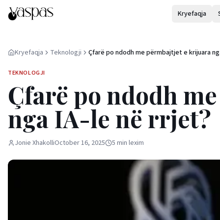
Kryefaqja
Kryefaqja
Teknologji
Çfarë po ndodh me përmbajtjet e krijuara ng
le në rrjet?
TEKNOLOGJI
Çfarë po ndodh me 
nga IA-le në rrjet?
Jonie Xhakolli
October 16, 2025
5
min
lexim