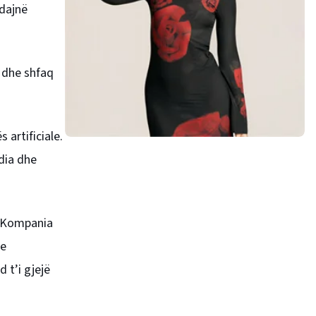
ndajnë
 dhe shfaq
 artificiale.
dia dhe
. Kompania
me
 t’i gjejë