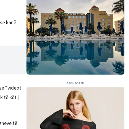
 se kanë
SPONSORED
 se “videot
 të këtij
zheve të