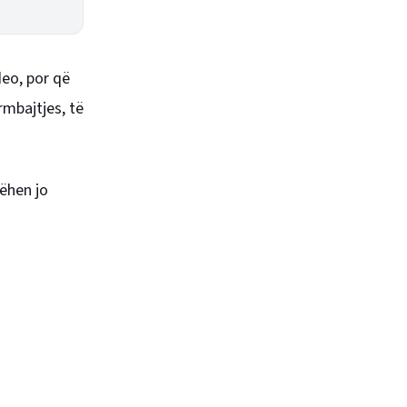
deo, por që
ërmbajtjes, të
ëhen jo