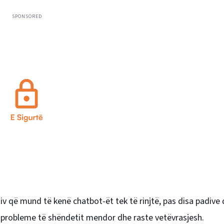
SPONSORED
iv që mund të kenë chatbot-ët tek të rinjtë, pas disa padive
ë probleme të shëndetit mendor dhe raste vetëvrasjesh.