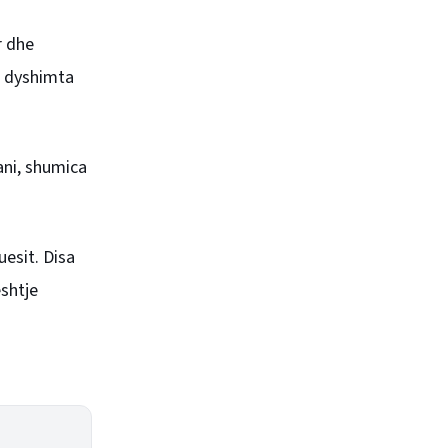
r dhe
të dyshimta
ani, shumica
uesit. Disa
ështje