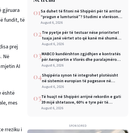
 gjiruara
01
Sa duhet të fitoni në Shqipëri për të arritur
“pragun e lumturisë”? Studimi e vlerëson
 fundit, të
në 28 mijë dollarë në vit
August 6, 2026
02
Tre pyetje për të testuar nëse prioritetet
tuaja janë vërtet ato që kanë më shumë
rëndësi
August 6, 2026
disa prej
03
MABCO kundërshton zgjidhjen e kontratës
s. Në
për Aeroportin e Vlorës dhe paralajmëron
arbitrazh ndërkombëtar
mjetin AI
August 6, 2026
04
Shqipëria synon të integrohet plotësisht
në sistemin europian të pagesave në
nëntor, Sejko: Kursime të mëdha për
August 6, 2026
e është
qytetarët dhe bizneset
05
Të huajt në Shqipëri arrijnë rekordin e gati
iale, mes
39 mijë shtetasve, 60% e tyre për të
punuar
August 6, 2026
SPONSORED
e rreziku i