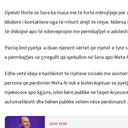
OpenAI thotë se Sora ka masa më të forta mbrojtjeje për ado
bllokimi i kontakteve nga të rriturit drejt të rinjve. Ndërs
të shikojnë apo të ndërveprojnë me përmbajtjet e adolesh
Pastaj lind pyetja: a duan njerëzit vërtet që rrjetet e tyr
e përmbajtjes së çrregullt që qarkullon në Sora apo Meta A
Edhe vetë ideja e bashkimit të rrjeteve sociale me asistentë
persona që përdornin Meta AI nuk e kishin kuptuar se pyet
mjekësore apo ligjore, ishin bërë publike në faqen kryesore
automatikisht dhe bëhen publike vetëm nëse përdoruesit zg
LEXO EDHE