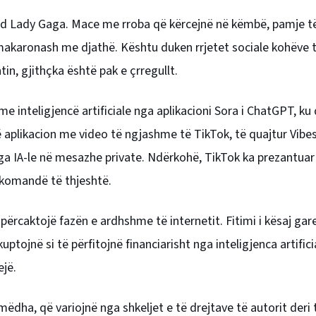
ond Lady Gaga. Mace me rroba që kërcejnë në këmbë, pamje të
makaronash me djathë. Kështu duken rrjetet sociale kohëve të
in, gjithçka është pak e çrregullt.
e inteligjencë artificiale nga aplikacioni Sora i ChatGPT, ku 
jë aplikacion me video të ngjashme të TikTok, të quajtur Vibe
ga IA-le në mesazhe private. Ndërkohë, TikTok ka prezantuar 
 komandë të thjeshtë.
ërcaktojë fazën e ardhshme të internetit. Fitimi i kësaj gar
ptojnë si të përfitojnë financiarisht nga inteligjenca artific
ejë.
mëdha, që variojnë nga shkeljet e të drejtave të autorit deri t