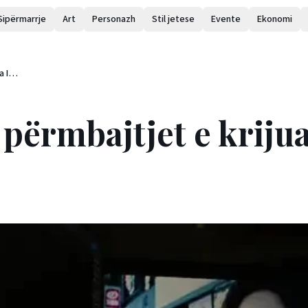
Sipërmarrje
Art
Personazh
Stil jetese
Evente
Ekonomi
a IA-
përmbajtjet e kriju