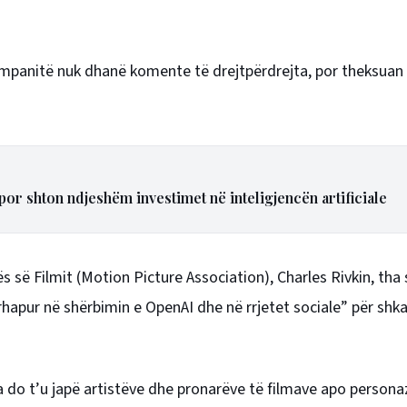
mpanitë nuk dhanë komente të drejtpërdrejta, por theksuan
 por shton ndjeshëm investimet në inteligjencën artificiale
ës së Filmit (Motion Picture Association), Charles Rivkin, tha
rhapur në shërbimin e OpenAI dhe në rrjetet sociale” për shkak
a do t’u japë artistëve dhe pronarëve të filmave apo persona