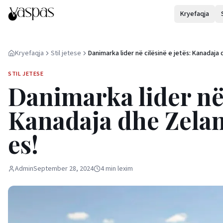
Kryefaqja
Kryefaqja
Stil jetese
Danimarka lider në cilësinë e jetës: Kanadaja
Zelanda e Re pjesë e top 10-es!
STIL JETESE
Danimarka lider në 
Kanadaja dhe Zeland
es!
Admin
September 28, 2024
4
min
lexim