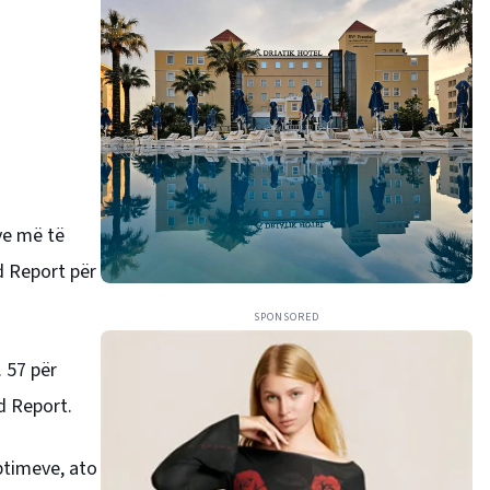
ve më të
d Report për
SPONSORED
. 57 për
d Report.
eptimeve, ato