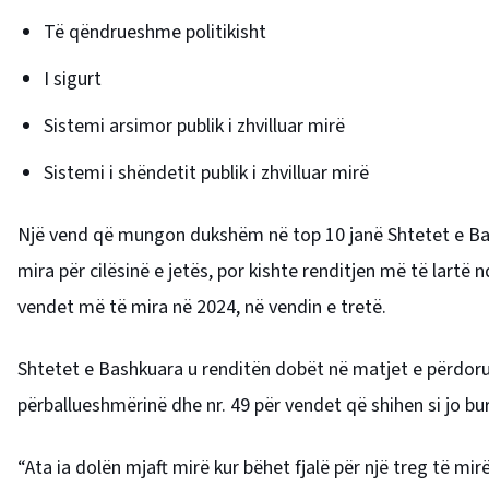
Të qëndrueshme politikisht
I sigurt
Sistemi arsimor publik i zhvilluar mirë
Sistemi i shëndetit publik i zhvilluar mirë
Një vend që mungon dukshëm në top 10 janë Shtetet e Bash
mira për cilësinë e jetës, por kishte renditjen më të lart
vendet më të mira në 2024, në vendin e tretë.
Shtetet e Bashkuara u renditën dobët në matjet e përdorura
përballueshmërinë dhe nr. 49 për vendet që shihen si jo b
“Ata ia dolën mjaft mirë kur bëhet fjalë për një treg të mi