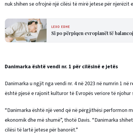
nuk shihen se ofrojnë një cilësi të mirë jetese për njerëzit e
LEXO EDHE
Si po përpiqen evropianët të balanc
Danimarka është vendi nr. 1 për cilësinë e jetës
Danimarka u ngjit nga vendi nr. 4 në 2023 në numrin 1 në r
është pjesë e rajonit kulturor të Evropës veriore të njohur 
“Danimarka është një vend që në përgjithësi performon mirë 
ekonomik dhe më shumë”, thotë Davis. “Danimarka shihet s
cilësi të lartë jetese për banorët.”