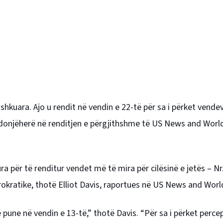
kuara. Ajo u rendit në vendin e 22-të për sa i përket vende
ë ndonjëherë në renditjen e përgjithshme të US News and Worl
 për të renditur vendet më të mira për cilësinë e jetës – Nr
urokratike, thotë Elliot Davis, raportues në US News and Worl
rë pune në vendin e 13-të,” thotë Davis. “Për sa i përket perc