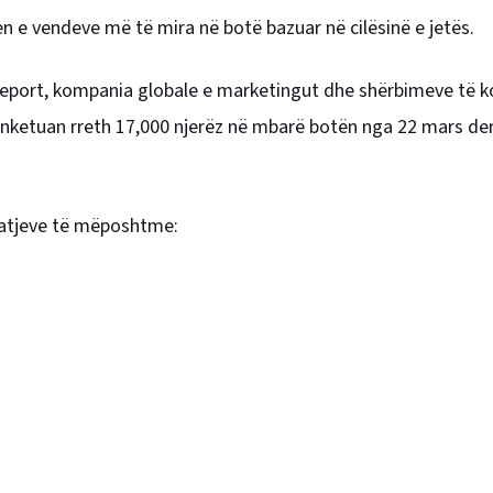
 e vendeve më të mira në botë bazuar në cilësinë e jetës.
 Report, kompania globale e marketingut dhe shërbimeve të 
anketuan rreth 17,000 njerëz në mbarë botën nga 22 mars de
 matjeve të mëposhtme: