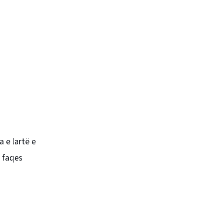
a e lartë e
s faqes