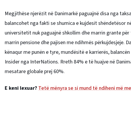
Megjithëse njerëzit në Danimarkë paguajnë disa nga taksat
balancohet nga fakti se shumica e kujdesit shëndetësor në
universitetit nuk paguajnë shkollim dhe marrin grante pë
marrin pensione dhe pajisen me ndihmës përkujdesjeje. Da
kënaqur me punën e tyre, mundësitë e karrierës, balancën
Insider nga InterNations. Rreth 84% e të huajve në Danim
mesatare globale prej 60%.
E keni lexuar?
Tetë mënyra se si mund të ndiheni më m