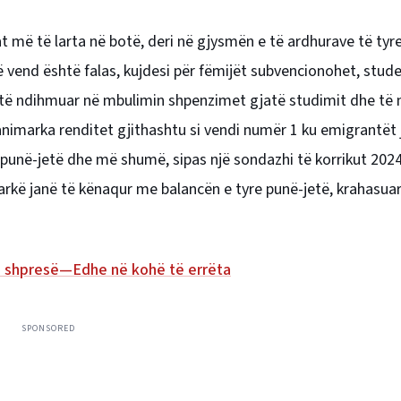
 më të larta në botë, deri në gjysmën e të ardhurave të tyre
 vend është falas, kujdesi për fëmijët subvencionohet, stud
r të ndihmuar në mbulimin shpenzimet gjatë studimit dhe të
nimarka renditet gjithashtu si vendi numër 1 ku emigrantët
 punë-jetë dhe më shumë, sipas një sondazhi të korrikut 202
arkë janë të kënaqur me balancën e tyre punë-jetë, krahasua
e shpresë—Edhe në kohë të errëta
SPONSORED