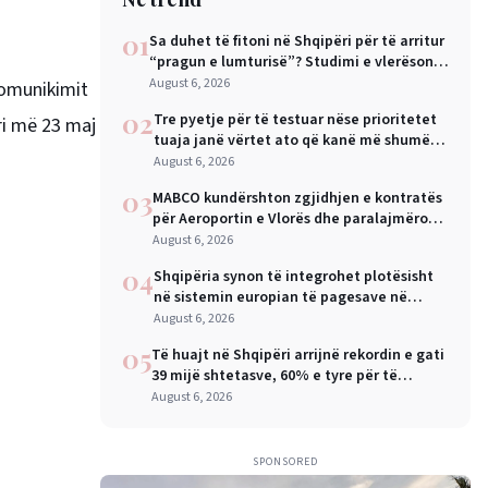
01
Sa duhet të fitoni në Shqipëri për të arritur
“pragun e lumturisë”? Studimi e vlerëson
në 28 mijë dollarë në vit
August 6, 2026
komunikimit
02
Tre pyetje për të testuar nëse prioritetet
ri më 23 maj
tuaja janë vërtet ato që kanë më shumë
rëndësi
August 6, 2026
03
MABCO kundërshton zgjidhjen e kontratës
për Aeroportin e Vlorës dhe paralajmëron
arbitrazh ndërkombëtar
August 6, 2026
04
Shqipëria synon të integrohet plotësisht
në sistemin europian të pagesave në
nëntor, Sejko: Kursime të mëdha për
August 6, 2026
qytetarët dhe bizneset
05
Të huajt në Shqipëri arrijnë rekordin e gati
39 mijë shtetasve, 60% e tyre për të
punuar
August 6, 2026
SPONSORED