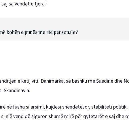
 saj sa vendet e tjera.”
ojnë kohën e punës me atë personale?
enditjen e këtij viti. Danimarka, së bashku me Suedinë dhe N
si Skandinavia.
në fusha si arsimi, kujdesi shëndetësor, stabiliteti politik, s
i një vend që siguron shumë mirë për qytetarët e saj dhe o