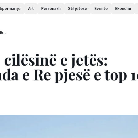
Sipërmarrje
Art
Personazh
Stil jetese
Evente
Ekonomi
 dhe
cilësinë e jetës:
a e Re pjesë e top 