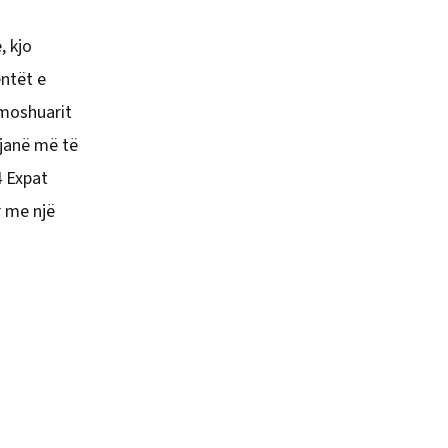
, kjo
entët e
 moshuarit
 janë më të
4 Expat
r me një