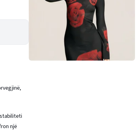
orvegjinë,
tabiliteti
fron një