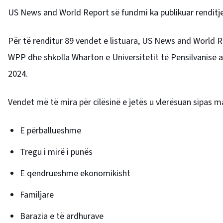
US News and World Report së fundmi ka publikuar renditjen
Për të renditur 89 vendet e listuara, US News and World
WPP dhe shkolla Wharton e Universitetit të Pensilvanisë 
2024.
Vendet më të mira për cilësinë e jetës u vlerësuan sipas
E përballueshme
Tregu i mirë i punës
E qëndrueshme ekonomikisht
Familjare
Barazia e të ardhurave