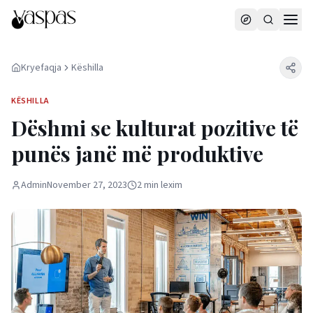
Kryefaqja
Këshilla
KËSHILLA
Dëshmi se kulturat pozitive të
punës janë më produktive
Admin
November 27, 2023
2
min
lexim