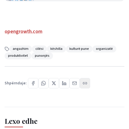
opengrowth.com
angazhim
cilësi
këshilla
kulturë pune
organizatë
produktivitet
punonjës
Shpërndaje:
Lexo edhe