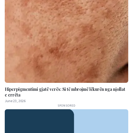
Hiperpigmentimi gjatë verës: Si të mbrojmë lëkurën nga njollat
e errëta
June 23, 2026
SPONSORED