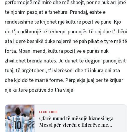
performojnë më mirë dhe më shpejt, por ne nuk arrijmë
të njohim pasojat e fshehura.
Prandaj, është e
rëndësishme të krijohet një kulturë pozitive pune.
Kjo
do t’ju ndihmojë të tërheqni punonjës të rinj dhe t’i bëni
ata liderë besnikë duke nxjerrë në pah pikat e tyre më të
forta.
Mbani mend, kultura pozitive e punës nuk
zhvillohet brenda natës.
Ju duhet të dëgjoni punonjësit
tuaj, të argëtoheni, t’i vlerësoni dhe t’i inkurajoni ata
dhe kjo do të marrë formë.
Përpjekja juaj për të krijuar
një kulturë pozitive do t’ia vlejë!
LEXO EDHE
Çfarë mund të mësojë biznesi nga
Messi për vlerën e liderëve me
përvojë?