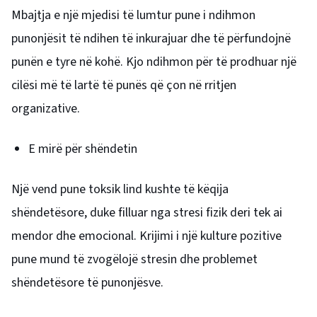
Mbajtja e një mjedisi të lumtur pune i ndihmon
punonjësit të ndihen të inkurajuar dhe të përfundojnë
punën e tyre në kohë. Kjo ndihmon për të prodhuar një
cilësi më të lartë të punës që çon në rritjen
organizative.
E mirë për shëndetin
Një vend pune toksik lind kushte të këqija
shëndetësore, duke filluar nga stresi fizik deri tek ai
mendor dhe emocional.
Krijimi i një kulture pozitive
pune mund të zvogëlojë stresin dhe problemet
shëndetësore të punonjësve.