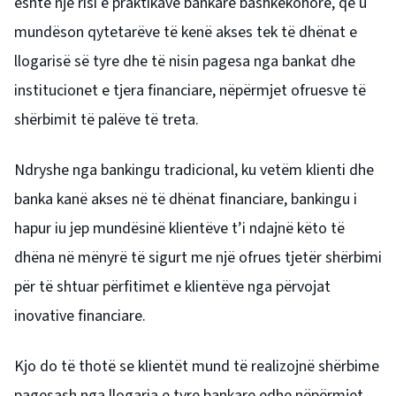
është një risi e praktikave bankare bashkëkohore, që u
mundëson qytetarëve të kenë akses tek të dhënat e
llogarisë së tyre dhe të nisin pagesa nga bankat dhe
institucionet e tjera financiare, nëpërmjet ofruesve të
shërbimit të palëve të treta.
Ndryshe nga bankingu tradicional, ku vetëm klienti dhe
banka kanë akses në të dhënat financiare, bankingu i
hapur iu jep mundësinë klientëve t’i ndajnë këto të
dhëna në mënyrë të sigurt me një ofrues tjetër shërbimi
për të shtuar përfitimet e klientëve nga përvojat
inovative financiare.
Kjo do të thotë se klientët mund të realizojnë shërbime
pagesash nga llogaria e tyre bankare edhe nëpërmjet