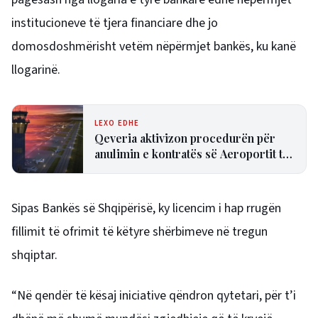
institucioneve të tjera financiare dhe jo
domosdoshmërisht vetëm nëpërmjet bankës, ku kanë
llogarinë.
LEXO EDHE
Qeveria aktivizon procedurën për
anulimin e kontratës së Aeroportit të
Vlorës
Sipas Bankës së Shqipërisë, ky licencim i hap rrugën
fillimit të ofrimit të këtyre shërbimeve në tregun
shqiptar.
“Në qendër të kësaj iniciative qëndron qytetari, për t’i