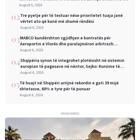
August 6, 2026
02
Tre pyetje për të testuar nëse prioritetet tuaja janë
vërtet ato që kanë më shumë rëndësi
August 6, 2026
03
MABCO kundërshton zgjidhjen e kontratës për
Aeroportin e Vlorës dhe paralajmëron arbitrazh
ndërkombëtar
August 6, 2026
04
Shqipëria synon të integrohet plotësisht në sistemin
europian të pagesave në nëntor, Sejko: Kursime të
mëdha për qytetarët dhe bizneset
August 6, 2026
05
Të huajt në Shqipëri arrijnë rekordin e gati 39 mijë
shtetasve, 60% e tyre për të punuar
August 6, 2026
SPONSORED