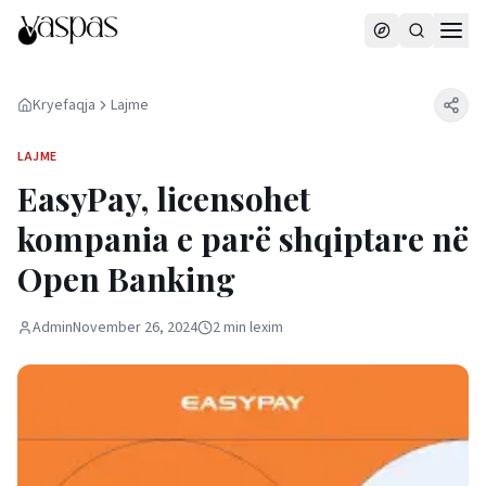
Kryefaqja
Lajme
LAJME
EasyPay, licensohet
kompania e parë shqiptare në
Open Banking
Admin
November 26, 2024
2
min
lexim