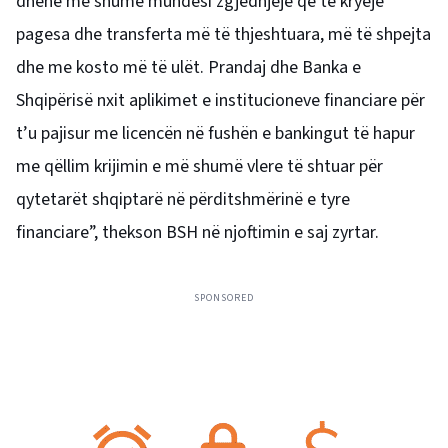
dhënë më shumë mundësi zgjedhjeje që të kryejë
pagesa dhe transferta më të thjeshtuara, më të shpejta
dhe me kosto më të ulët. Prandaj dhe Banka e
Shqipërisë nxit aplikimet e institucioneve financiare për
t’u pajisur me licencën në fushën e bankingut të hapur
me qëllim krijimin e më shumë vlere të shtuar për
qytetarët shqiptarë në përditshmërinë e tyre
financiare”, thekson BSH në njoftimin e saj zyrtar.
SPONSORED