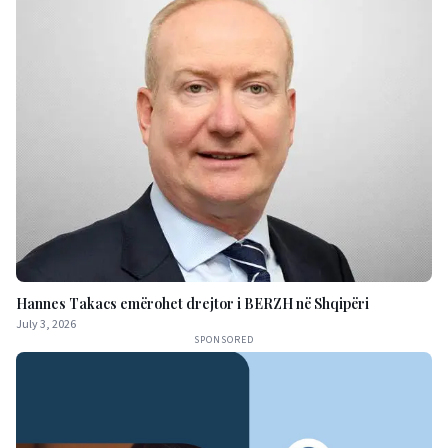
Hannes Takacs emërohet drejtor i BERZH në Shqipëri
July 3, 2026
SPONSORED