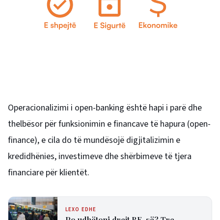
Operacionalizimi i open-banking është hapi i parë dhe
thelbësor për funksionimin e financave të hapura (open-
finance), e cila do të mundësojë digjitalizimin e
kredidhënies, investimeve dhe shërbimeve të tjera
financiare për klientët.
LEXO EDHE
Po udhëtoni drejt BE-së? Tre