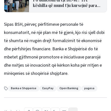
këshilla që mund t’ju kursejnë para
dhe humbjen e fluturimit
Sipas BSH, përveç përfitimeve personale të
konsumatorit, në një plan më të gjerë, kjo risi sjell dobi
të shumta në rrugën drejt formalizimit të ekonomisë
dhe përfshirjes financiare. Banka e Shqipërisë do të
mbetet gjithmonë promotore e iniciativave pararojë
dhe nxitjes së inovacionit që kërkon koha për rritjen e
mirëqenies së shoqërisë shqiptare.
Banka e Shqiperise
EasyPay
Open Banking
pagesa