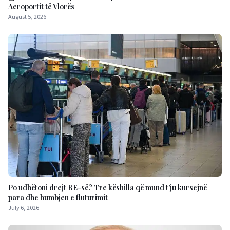
Aeroportit të Vlorës
August 5, 2026
Po udhëtoni drejt BE-së? Tre këshilla që mund t’ju kursejnë
para dhe humbjen e fluturimit
July 6, 2026