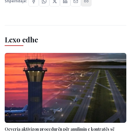
Shpërndaje:
Lexo edhe
Qeveria aktivizon procedurën për anulimin e kontratës së