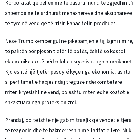
Korporatat që bëhen më të pasura mund të zgjedhin t’i
shpërndajnë të ardhurat menaxherëve dhe aksionarëve
të tyre në vend që të rrisin kapacitetin prodhues.
Nëse Trump këmbëngul në pikëpamjen e tij, lajmi i mirë,
të paktën për pjesën tjetër të botës, është se kostot
ekonomike do të përballohen kryesisht nga amerikanët.
Kjo është një tjetër pasqyrë kyçe nga ekonomia: ashtu
si përfitimet e hapjes ndaj tregtisë ndërkombëtare
rriten kryesisht në vend, po ashtu rriten edhe kostot e
shkaktuara nga proteksionizmi.
Prandaj, do të ishte një gabim tragjik që vendet e tjera
të reagonin dhe të hakmerreshin me tarifat e tyre. Nuk