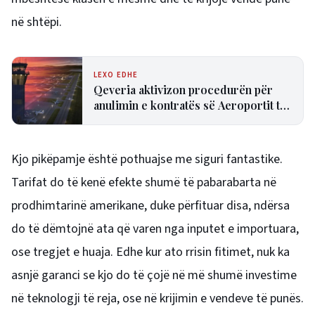
në shtëpi.
LEXO EDHE
Qeveria aktivizon procedurën për
anulimin e kontratës së Aeroportit të
Vlorës
Kjo pikëpamje është pothuajse me siguri fantastike.
Tarifat do të kenë efekte shumë të pabarabarta në
prodhimtarinë amerikane, duke përfituar disa, ndërsa
do të dëmtojnë ata që varen nga inputet e importuara,
ose tregjet e huaja. Edhe kur ato rrisin fitimet, nuk ka
asnjë garanci se kjo do të çojë në më shumë investime
në teknologji të reja, ose në krijimin e vendeve të punës.