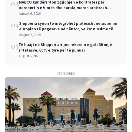
03
MABCO kundërshton zgjidhjen e kontratës për
Aeroportin e Vlorës dhe paralajmëron arbitrazh
ndërkombëtar
August 6, 2026
04
Shqipëria synon të integrohet plotësisht në sistemin
europian të pagesave në nëntor, Sejko: Kursime të
mëdha për qytetarët dhe bizneset
August 6, 2026
05
Të huajt në Shqipëri arrijnë rekordin e gati 39 mijë
shtetasve, 60% e tyre për të punuar
August 6, 2026
SPONSORED