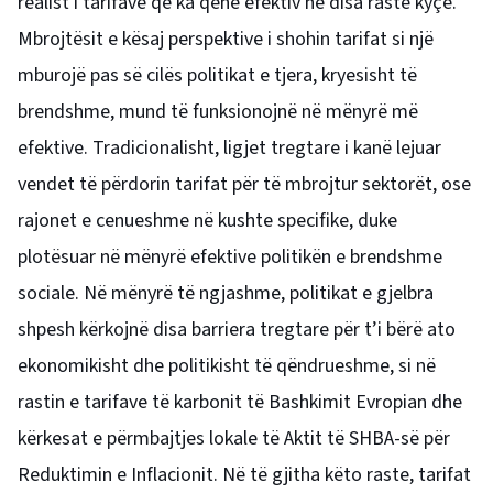
realist i tarifave që ka qenë efektiv në disa raste kyçe.
Mbrojtësit e kësaj perspektive i shohin tarifat si një
mburojë pas së cilës politikat e tjera, kryesisht të
brendshme, mund të funksionojnë në mënyrë më
efektive. Tradicionalisht, ligjet tregtare i kanë lejuar
vendet të përdorin tarifat për të mbrojtur sektorët, ose
rajonet e cenueshme në kushte specifike, duke
plotësuar në mënyrë efektive politikën e brendshme
sociale. Në mënyrë të ngjashme, politikat e gjelbra
shpesh kërkojnë disa barriera tregtare për t’i bërë ato
ekonomikisht dhe politikisht të qëndrueshme, si në
rastin e tarifave të karbonit të Bashkimit Evropian dhe
kërkesat e përmbajtjes lokale të Aktit të SHBA-së për
Reduktimin e Inflacionit. Në të gjitha këto raste, tarifat