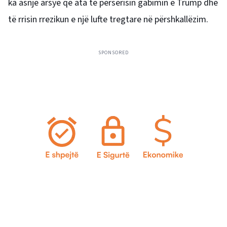
ka asnjë arsye që ata të përsërisin gabimin e Trump dhe
të rrisin rrezikun e një lufte tregtare në përshkallëzim.
SPONSORED