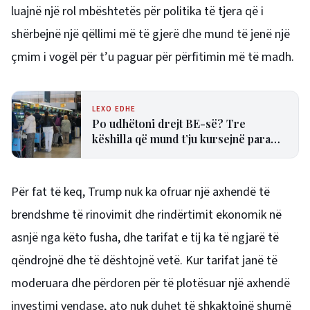
luajnë një rol mbështetës për politika të tjera që i
shërbejnë një qëllimi më të gjerë dhe mund të jenë një
çmim i vogël për t’u paguar për përfitimin më të madh.
LEXO EDHE
Po udhëtoni drejt BE-së? Tre
këshilla që mund t’ju kursejnë para
dhe humbjen e fluturimit
Për fat të keq, Trump nuk ka ofruar një axhendë të
brendshme të rinovimit dhe rindërtimit ekonomik në
asnjë nga këto fusha, dhe tarifat e tij ka të ngjarë të
qëndrojnë dhe të dështojnë vetë. Kur tarifat janë të
moderuara dhe përdoren për të plotësuar një axhendë
investimi vendase, ato nuk duhet të shkaktojnë shumë