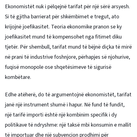
Ekonomistët nuk i pëlqejnë tarifat për një sërë arsyesh.
Si të gjitha barrierat për shkëmbimet e tregut, ato
krijojnë joefikasitet. Teoria ekonomike pranon se ky
joefikasitet mund të kompensohet nga fitimet diku
tjetër. Për shembull, tarifat mund të bëjnë diçka të mirë
në prani të industrive foshnjore, përhapjes së njohurive,
fuqisë monopole ose shqetësimeve të sigurisë
kombëtare.
Edhe atëherë, do të argumentojnë ekonomistët, tarifat
janë një instrument shumë i hapur. Në fund të fundit,
një tarifë importi është një kombinim specifik i dy
politikave të ndryshme: një taksë mbi konsumin e mallit
të importuar dhe një subvencion prodhimi për