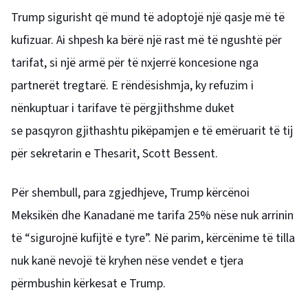
Trump sigurisht që mund të adoptojë një qasje më të
kufizuar. Ai shpesh ka bërë një rast më të ngushtë për
tarifat, si një armë për të nxjerrë koncesione nga
partnerët tregtarë. E rëndësishmja, ky refuzim i
nënkuptuar i tarifave të përgjithshme duket
se pasqyron gjithashtu pikëpamjen e të emëruarit të tij
për sekretarin e Thesarit, Scott Bessent.
Për shembull, para zgjedhjeve, Trump kërcënoi
Meksikën dhe Kanadanë me tarifa 25% nëse nuk arrinin
të “sigurojnë kufijtë e tyre”. Në parim, kërcënime të tilla
nuk kanë nevojë të kryhen nëse vendet e tjera
përmbushin kërkesat e Trump.