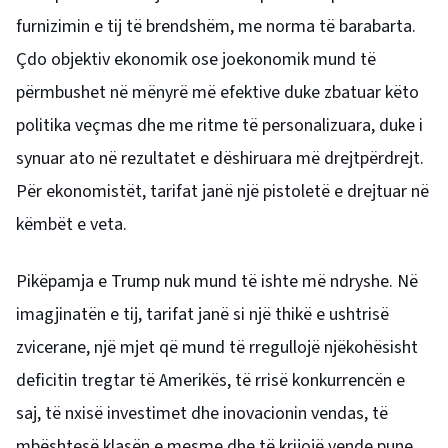
furnizimin e tij të brendshëm, me norma të barabarta.
Çdo objektiv ekonomik ose joekonomik mund të
përmbushet në mënyrë më efektive duke zbatuar këto
politika veçmas dhe me ritme të personalizuara, duke i
synuar ato në rezultatet e dëshiruara më drejtpërdrejt.
Për ekonomistët, tarifat janë një pistoletë e drejtuar në
këmbët e veta.
Pikëpamja e Trump nuk mund të ishte më ndryshe. Në
imagjinatën e tij, tarifat janë si një thikë e ushtrisë
zvicerane, një mjet që mund të rregullojë njëkohësisht
deficitin tregtar të Amerikës, të rrisë konkurrencën e
saj, të nxisë investimet dhe inovacionin vendas, të
mbështesë klasën e mesme dhe të krijojë vende pune