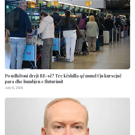
Po udhëtoni drejt BE-së? Tre këshilla që mund t’ju kursejnë
para dhe humbjen e fluturimit
July 6, 2026