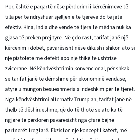
Por, është e paqartë nëse përdorimi i kërcënimeve të
tilla për të ndryshuar sjelljen e të tjerëve do të jetë
efektiv. Kina, India dhe vende të tjera të mëdha nuk ka
gjasa të preken prej tyre. Në çdo rast, tarifat janë një
kërcënim i dobët, pavarësisht nëse dikush i shikon ato si
një pistoletë me defekt apo një thikë të ushtrisë
zvicerane. Në këndvështrimin konvencional, për shkak
se tarifat janë të dëmshme për ekonominë vendase,
atyre u mungon besueshmëria si ndëshkim për të tjerët.
Nga këndvështrimi alternativ Trumpian, tarifat janë në
thelb të dëshirueshme, që do të thotë se ato ka të
ngjarë të përdoren pavarësisht nga çfarë bëjnë
partnerët tregtarë. Ekziston një koncept i katërt, më