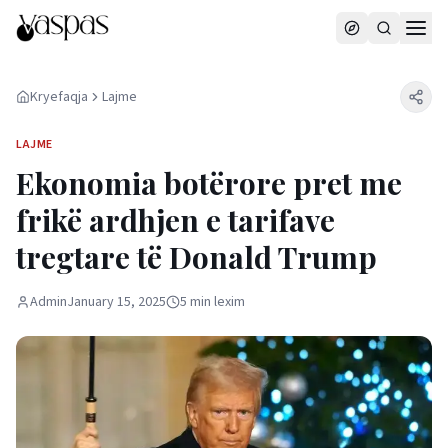
Kryefaqja
Lajme
LAJME
Ekonomia botërore pret me
frikë ardhjen e tarifave
tregtare të Donald Trump
Admin
January 15, 2025
5
min
lexim