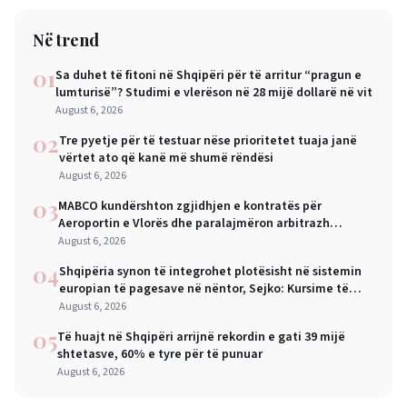
Në trend
01
Sa duhet të fitoni në Shqipëri për të arritur “pragun e
lumturisë”? Studimi e vlerëson në 28 mijë dollarë në vit
August 6, 2026
02
Tre pyetje për të testuar nëse prioritetet tuaja janë
vërtet ato që kanë më shumë rëndësi
August 6, 2026
03
MABCO kundërshton zgjidhjen e kontratës për
Aeroportin e Vlorës dhe paralajmëron arbitrazh
ndërkombëtar
August 6, 2026
04
Shqipëria synon të integrohet plotësisht në sistemin
europian të pagesave në nëntor, Sejko: Kursime të
mëdha për qytetarët dhe bizneset
August 6, 2026
05
Të huajt në Shqipëri arrijnë rekordin e gati 39 mijë
shtetasve, 60% e tyre për të punuar
August 6, 2026