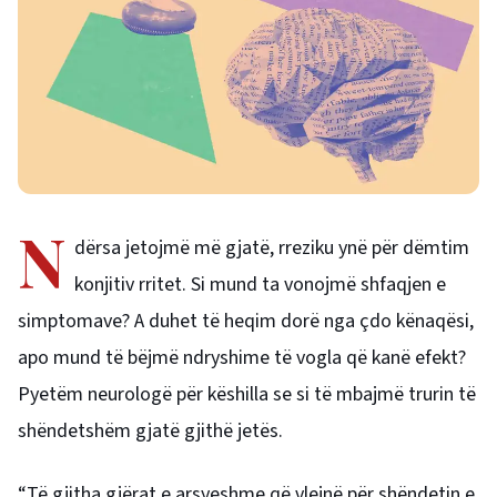
N
dërsa jetojmë më gjatë, rreziku ynë për dëmtim
konjitiv rritet. Si mund ta vonojmë shfaqjen e
simptomave? A duhet të heqim dorë nga çdo kënaqësi,
apo mund të bëjmë ndryshime të vogla që kanë efekt?
Pyetëm neurologë për këshilla se si të mbajmë trurin të
shëndetshëm gjatë gjithë jetës.
“Të gjitha gjërat e arsyeshme që vlejnë për shëndetin e