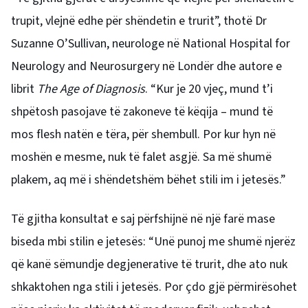
trupit, vlejnë edhe për shëndetin e trurit”, thotë Dr
Suzanne O’Sullivan, neurologe në National Hospital for
Neurology and Neurosurgery në Londër dhe autore e
librit
The Age of Diagnosis
. “Kur je 20 vjeç, mund t’i
shpëtosh pasojave të zakoneve të këqija – mund të
mos flesh natën e tëra, për shembull. Por kur hyn në
moshën e mesme, nuk të falet asgjë. Sa më shumë
plakem, aq më i shëndetshëm bëhet stili im i jetesës.”
Të gjitha konsultat e saj përfshijnë në një farë mase
biseda mbi stilin e jetesës: “Unë punoj me shumë njerëz
që kanë sëmundje degjenerative të trurit, dhe ato nuk
shkaktohen nga stili i jetesës. Por çdo gjë përmirësohet