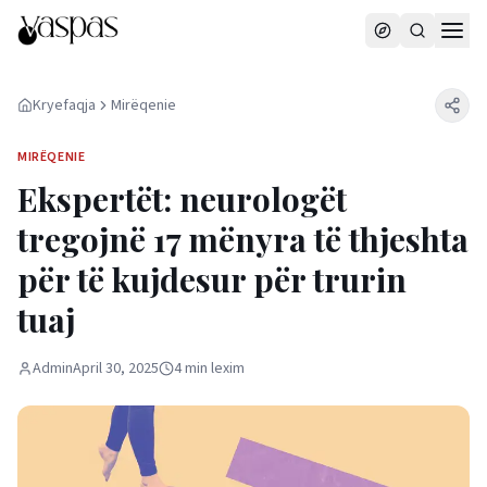
Kryefaqja
Mirëqenie
MIRËQENIE
Ekspertët: neurologët
tregojnë 17 mënyra të thjeshta
për të kujdesur për trurin
tuaj
Admin
April 30, 2025
4
min
lexim