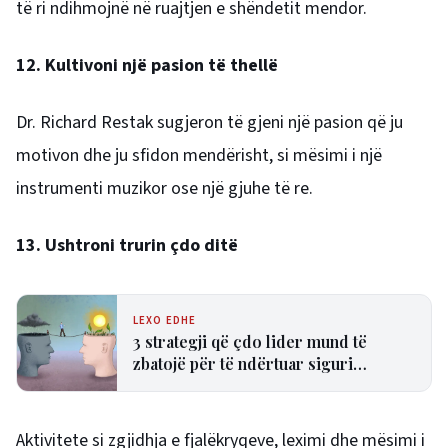
të ri ndihmojnë në ruajtjen e shëndetit mendor.
12. Kultivoni një pasion të thellë
Dr. Richard Restak sugjeron të gjeni një pasion që ju
motivon dhe ju sfidon mendërisht, si mësimi i një
instrumenti muzikor ose një gjuhe të re.
13. Ushtroni trurin çdo ditë
LEXO EDHE
3 strategji që çdo lider mund të
zbatojë për të ndërtuar siguri
psikologjike në ekip
Aktivitete si zgjidhja e fjalëkryqeve, leximi dhe mësimi i