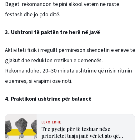
Begeti rekomandon të pini alkool vetëm në raste
festash dhe jo çdo ditë.
3. Ushtroni të paktën tre herë në javë
Aktiviteti fizik i rregullt përmirëson shëndetin e enëve të
gjakut dhe redukton rrezikun e demencës.
Rekomandohet 20–30 minuta ushtrime që rrisin ritmin
e zemrës, si vrapimi ose noti.
4. Praktikoni ushtrime për balancë
LEXO EDHE
Tre pyetje për të testuar nëse
prioritetet tuaja janë vërtet ato që