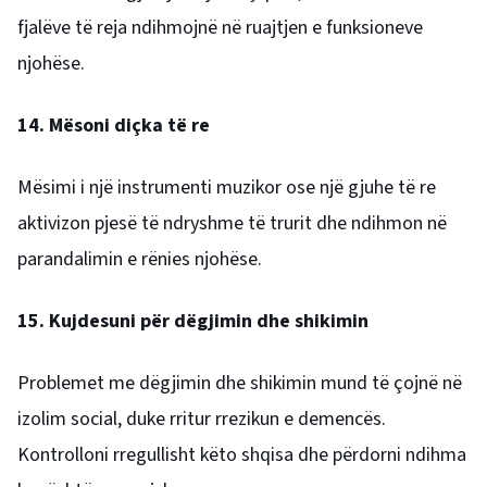
fjalëve të reja ndihmojnë në ruajtjen e funksioneve
njohëse.
14. Mësoni diçka të re
Mësimi i një instrumenti muzikor ose një gjuhe të re
aktivizon pjesë të ndryshme të trurit dhe ndihmon në
parandalimin e rënies njohëse.
15. Kujdesuni për dëgjimin dhe shikimin
Problemet me dëgjimin dhe shikimin mund të çojnë në
izolim social, duke rritur rrezikun e demencës.
Kontrolloni rregullisht këto shqisa dhe përdorni ndihma