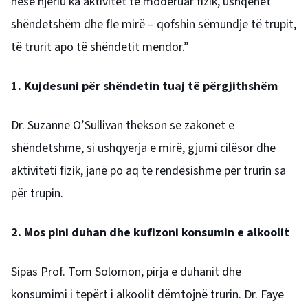
nëse njeriu ka aktivitet të moderuar fizik, ushqehet
shëndetshëm dhe fle mirë – qofshin sëmundje të trupit,
të trurit apo të shëndetit mendor.”
1. Kujdesuni për shëndetin tuaj të përgjithshëm
Dr. Suzanne O’Sullivan thekson se zakonet e
shëndetshme, si ushqyerja e mirë, gjumi cilësor dhe
aktiviteti fizik, janë po aq të rëndësishme për trurin sa
për trupin.
2. Mos pini duhan dhe kufizoni konsumin e alkoolit
Sipas Prof. Tom Solomon, pirja e duhanit dhe
konsumimi i tepërt i alkoolit dëmtojnë trurin.
Dr. Faye