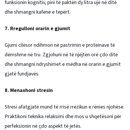
funksionin kognitiv, pini të paktën dy litra ujë në ditë
dhe shmangni kafenë e tepërt.
7. Rregulloni orarin e gjumit
Gjumi cilësor ndihmon në pastrimin e proteinave të
dëmshme në tru.
Zgjohuni në të njëjtën orë çdo ditë
dhe shmangni ndryshimet e mëdha në orarin e gjumit
gjatë fundjavës.
8. Menaxhoni stresin
Stresi afatgjatë mund të rrisë rrezikun e rënies njohëse.
Praktikoni teknika relaksimi dhe mos u shqetësoni për
perfeksionin në çdo aspekt të jetës.