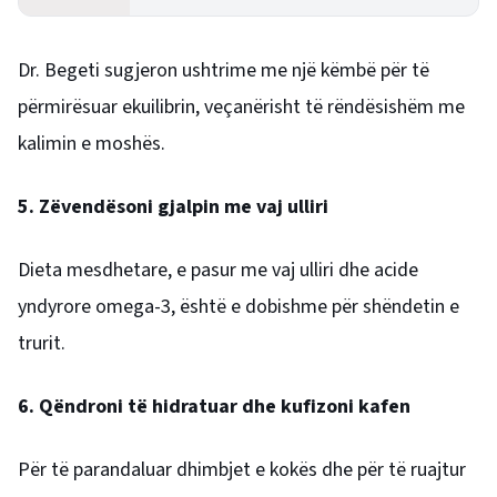
kanë më shumë rëndësi
Dr. Begeti sugjeron ushtrime me një këmbë për të
përmirësuar ekuilibrin, veçanërisht të rëndësishëm me
kalimin e moshës.
5. Zëvendësoni gjalpin me vaj ulliri
Dieta mesdhetare, e pasur me vaj ulliri dhe acide
yndyrore omega-3, është e dobishme për shëndetin e
trurit.
6. Qëndroni të hidratuar dhe kufizoni kafen
Për të parandaluar dhimbjet e kokës dhe për të ruajtur