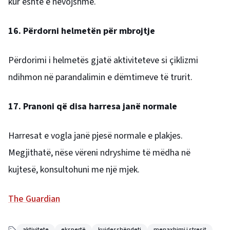
kur është e nevojshme.
16. Përdorni helmetën për mbrojtje
Përdorimi i helmetës gjatë aktiviteteve si çiklizmi
ndihmon në parandalimin e dëmtimeve të trurit.
17. Pranoni që disa harresa janë normale
Harresat e vogla janë pjesë normale e plakjes.
Megjithatë, nëse vëreni ndryshime të mëdha në
kujtesë, konsultohuni me një mjek.
The Guardian
aktivitete
ekspertë
kujdesshëndeti
menaxhimi i stresit