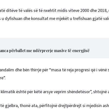
të ditëve të valës së të nxehtit midis viteve 2000 dhe 2018,
s u dyfishuan
dhe konsultat me mjekët u trefishuan gjatë val
ranca përballet me ndërprerje masive të energjisë
ndalim dhe bën thirrje për “masa të reja progresi që i vënë 
re”.
 klimatik është për këtë arsye veprim shëndetësor”, shtojnë 
 të gjelbra, thonë ata, përfitojnë drejtpërdrejt si mjedisin as