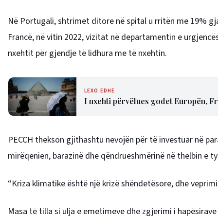
Në Portugali,
shtrimet ditore në spital
u rritën me 19% gja
Francë, në vitin 2022,
vizitat në departamentin e urgjencë
nxehtit për gjendje të lidhura me të nxehtin.
LEXO EDHE
I nxehti përvëlues godet Europën, F
PECCH thekson gjithashtu nevojën për të investuar në para
mirëqenien, barazinë dhe qëndrueshmërinë në thelbin e ty
“Kriza klimatike është një krizë shëndetësore, dhe veprimi
Masa të tilla si ulja e emetimeve dhe zgjerimi i hapësirave