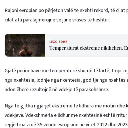
Rajoni evropian po përjeton valë të nxehti rekord, të cil
cilat ata paralajmërojnë se janë vrasës të heshtur.
LEXO EDHE
Temperaturat ekstreme rikthehen, Eu
Gjatë periudhave me temperaturë shumë të lartë, trupi i nje
nga nxehtësia, lodhje nga nxehtësia, goditje nga nxehtësi
ndonjëherë rezultojnë në vdekje të parakohshme.
Nga të gjitha ngjarjet ekstreme të lidhura me motin dhe
vdekjeve. Vdekshmëria e lidhur me nxehtësinë është rrit
regjistruara në 35 vende evropiane në vitet 2022 dhe 2023 