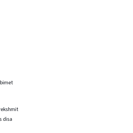
rbimet
prekshmit
s disa