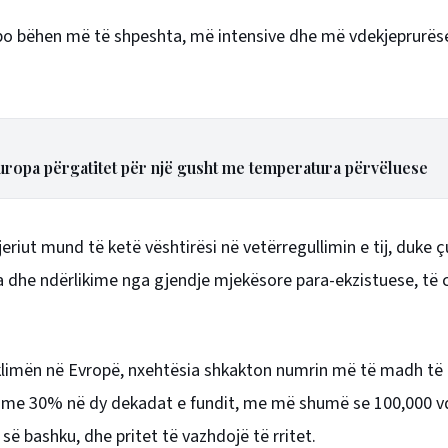
at po bëhen më të shpeshta, më intensive dhe më vdekjeprurëse
ropa përgatitet për një gusht me temperatura përvëluese
riut mund të ketë vështirësi në vetërregullimin e tij, duke ç
a dhe ndërlikime nga gjendje mjekësore para-ekzistuese, të c
 klimën në Evropë, nxehtësia shkakton numrin më të madh të
ur me 30% në dy dekadat e fundit, me më shumë se 100,000 v
së bashku, dhe pritet të vazhdojë të rritet.