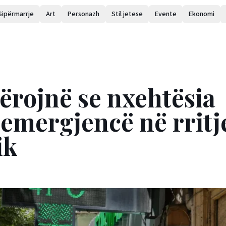
Sipërmarrje
Art
Personazh
Stil jetese
Evente
Ekonomi
ërojnë se nxehtësia
 emergjencë në rritj
ik