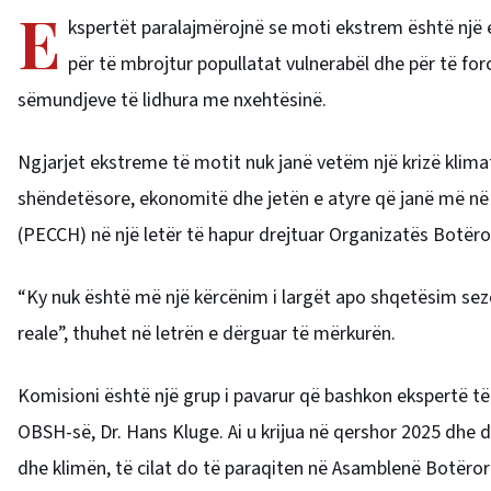
E
kspertët paralajmërojnë se moti ekstrem është një e
për të mbrojtur popullatat vulnerabël dhe për të f
sëmundjeve të lidhura me nxehtësinë.
Ngjarjet ekstreme të motit nuk janë vetëm një krizë klimat
shëndetësore, ekonomitë dhe jetën e atyre që janë më në
(PECCH) në një letër të hapur drejtuar Organizatës Botëro
“Ky nuk është më një kërcënim i largët apo shqetësim sezo
reale”, thuhet në letrën e dërguar të mërkurën.
Komisioni është një grup i pavarur që bashkon ekspertë të k
OBSH-së, Dr. Hans Kluge. Ai u krijua në qershor 2025 dhe
dhe klimën, të cilat do të paraqiten në Asamblenë Botëro