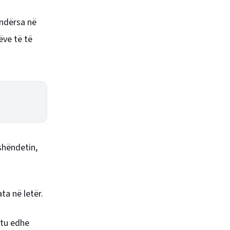
 ndërsa në
ëve të të
shëndetin,
ata në letër.
htu edhe