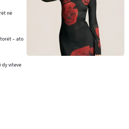
rët në
torët – ato
ë dy viteve