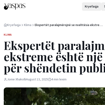
Kryefaqja
Kryefaqja
Klima
Ekspertët paralajmërojnë se nxehtësia ekstreme
është një emergjencë në rritje për shëndetin
publik
KLIMA
Ekspertët paralajm
ekstreme është një
për shëndetin publ
Jonie Xhakolli
August 13, 2025
4
min
lexim