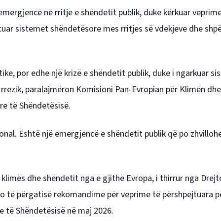
mergjencë në rritje e shëndetit publik, duke kërkuar veprim
orcuar sistemet shëndetësore mes rritjes së vdekjeve dhe shp
ike, por edhe një krizë e shëndetit publik, duke i ngarkuar s
 rrezik, paralajmëron Komisioni Pan-Evropian për Klimën dh
re të Shëndetësisë.
nal. Është një emergjencë e shëndetit publik që po zhvilloh
limës dhe shëndetit nga e gjithë Evropa, i thirrur nga Drejto
 do të përgatisë rekomandime për veprime të përshpejtuara p
re të Shëndetësisë në maj 2026.