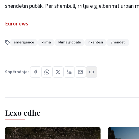
shëndetin publik. Për shembull, rritja e gjelbërimit urba
Euronews
emergjencë
klima
klima globale
nxehtësi
Shëndeti
Shpërndaje:
Lexo edhe