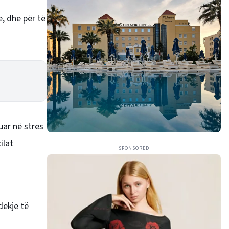
, dhe për të
uar në stres
ilat
SPONSORED
dekje të