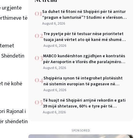
e urgjente
01
Sa duhet të fitoni në Shqipëri për të arritur
ërthimeve të
“pragun e lumturisë”? Studimi e vlerëson
në 28 mijë dollarë në vit
August 6, 2026
02
Tre pyetje për të testuar nëse prioritetet
tuaja janë vërtet ato që kanë më shumë
istemet
rëndësi
August 6, 2026
e Shëndetin
03
MABCO kundërshton zgjidhjen e kontratës
për Aeroportin e Vlorës dhe paralajmëron
arbitrazh ndërkombëtar
August 6, 2026
04
Shqipëria synon të integrohet plotësisht
et në kohë
në sistemin europian të pagesave në
nëntor, Sejko: Kursime të mëdha për
August 6, 2026
qytetarët dhe bizneset
05
Të huajt në Shqipëri arrijnë rekordin e gati
39 mijë shtetasve, 60% e tyre për të
ri Rajonal i
punuar
August 6, 2026
ër shëndetin
SPONSORED