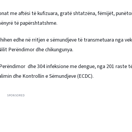
onat me aftësi të kufizuara, gratë shtatzëna, fëmijët, punëto
 mënyrë të papërshtatshme.
hihen edhe në rritjen e sëmundjeve të transmetuara nga vek
 Nilit Perëndimor dhe chikungunya.
ilit Perëndimor dhe 304 infeksione me dengue, nga 201 raste t
alimin dhe Kontrollin e Sëmundjeve (ECDC).
SPONSORED