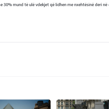
n me 30% mund të ulë vdekjet që lidhen me nxehtësinë deri n