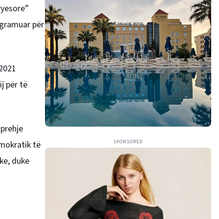
ryesore”
ogramuar për
 2021
j për të
hprehje
SPONSORED
emokratik të
ike, duke