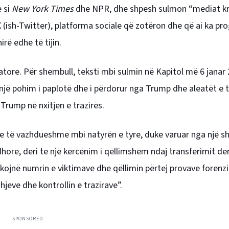
e si
New York Times
dhe NPR, dhe shpesh sulmon “mediat k
(ish-Twitter), platforma sociale që zotëron dhe që ai ka pr
rë edhe të tijin.
atore. Për shembull, teksti mbi sulmin në Kapitol më 6 janar
jë pohim i paplotë dhe i përdorur nga Trump dhe aleatët e ti
Trump në nxitjen e trazirës.
ime të vazhdueshme mbi natyrën e tyre, duke varuar nga një s
hore, deri te një kërcënim i qëllimshëm ndaj transferimit d
ikojnë numrin e viktimave dhe qëllimin përtej provave forenz
eve dhe kontrollin e trazirave”.
SPONSORED