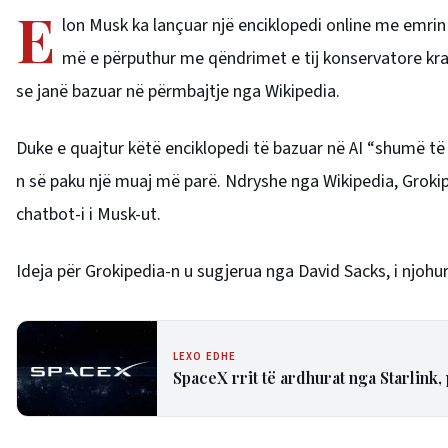
E
lon Musk ka lançuar një enciklopedi online me emri
më e përputhur me qëndrimet e tij konservatore kra
se janë bazuar në përmbajtje nga Wikipedia.
Duke e quajtur këtë enciklopedi të bazuar në AI “shumë të r
n së paku një muaj më parë. Ndryshe nga Wikipedia, Grokipe
chatbot-i i Musk-ut.
Ideja për Grokipedia-n u sugjerua nga David Sacks, i njohu
LEXO EDHE
SpaceX rrit të ardhurat nga Starlink,