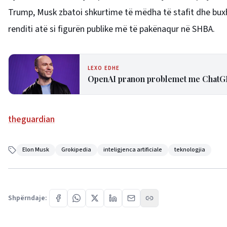
Trump, Musk zbatoi shkurtime të mëdha të stafit dhe buxheti
renditi atë si figurën publike më të pakënaqur në SHBA.
LEXO EDHE
OpenAI pranon problemet me ChatGPT,
theguardian
Elon Musk
Grokipedia
inteligjenca artificiale
teknologjia
Shpërndaje: