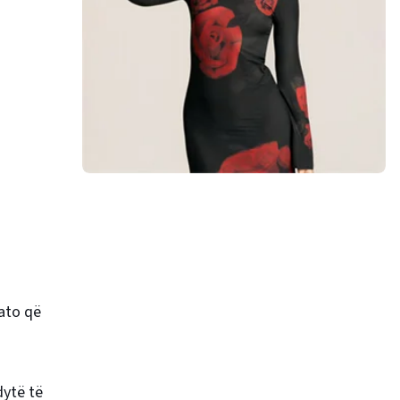
 ato që
dytë të