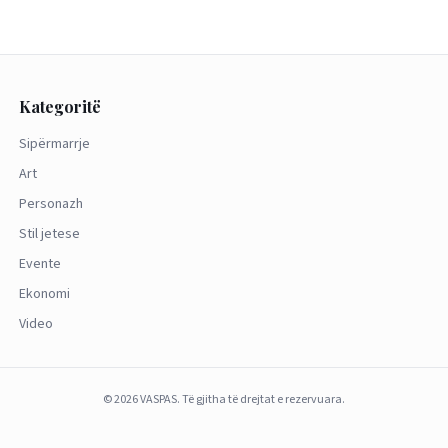
Kategoritë
Sipërmarrje
Art
Personazh
Stil jetese
Evente
Ekonomi
Video
©
2026
VASPAS.
Të gjitha të drejtat e rezervuara.