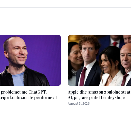
Apple dhe Amazon zbulojnë strate
 problemet me ChatGPT,
AI, ja çfarë pritet të ndryshojë
 krijoi konfuzion te përdoruesit
August 3, 2026