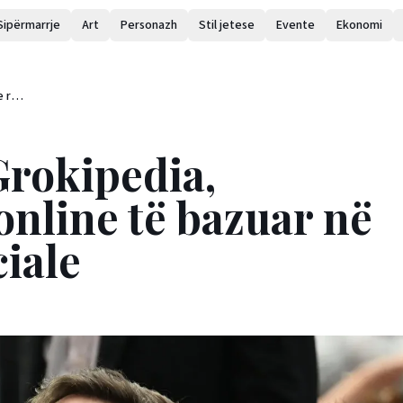
Sipërmarrje
Art
Personazh
Stil jetese
Evente
Ekonomi
e re
rokipedia,
online të bazuar në
ciale