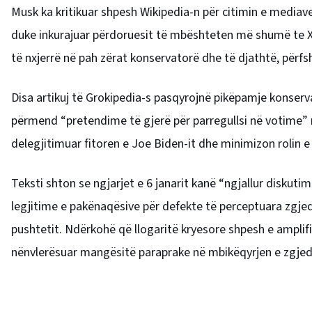
Musk ka kritikuar shpesh Wikipedia-n për citimin e mediav
duke inkurajuar përdoruesit të mbështeten më shumë te X 
të nxjerrë në pah zërat konservatorë dhe të djathtë, përfshi
Disa artikuj të Grokipedia-s pasqyrojnë pikëpamje konserv
përmend “pretendime të gjerë për parregullsi në votime” n
delegjitimuar fitoren e Joe Biden-it dhe minimizon rolin e 
Teksti shton se ngjarjet e 6 janarit kanë “ngjallur diskut
legjitime e pakënaqësive për defekte të perceptuara zgjed
pushtetit. Ndërkohë që llogaritë kryesore shpesh e amplif
nënvlerësuar mangësitë paraprake në mbikëqyrjen e zgjedhj