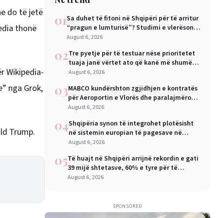
dhe do të jetë
01
Sa duhet të fitoni në Shqipëri për të arritur
edia thonë
“pragun e lumturisë”? Studimi e vlerëson
në 28 mijë dollarë në vit
August 6, 2026
02
Tre pyetje për të testuar nëse prioritetet
tuaja janë vërtet ato që kanë më shumë
ër Wikipedia-
rëndësi
August 6, 2026
e” nga Grok,
03
MABCO kundërshton zgjidhjen e kontratës
për Aeroportin e Vlorës dhe paralajmëron
arbitrazh ndërkombëtar
August 6, 2026
04
Shqipëria synon të integrohet plotësisht
ald Trump.
në sistemin europian të pagesave në
nëntor, Sejko: Kursime të mëdha për
August 6, 2026
qytetarët dhe bizneset
05
Të huajt në Shqipëri arrijnë rekordin e gati
39 mijë shtetasve, 60% e tyre për të
punuar
August 6, 2026
SPONSORED