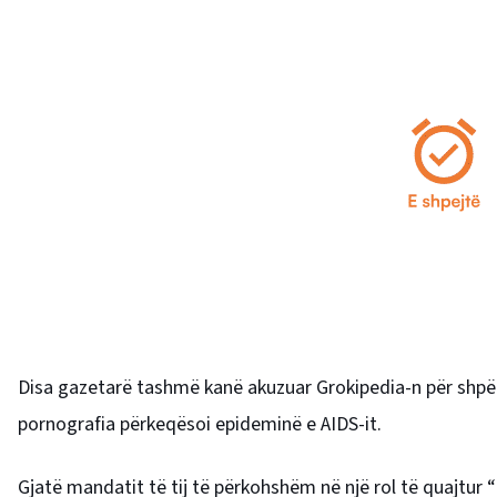
Disa gazetarë tashmë kanë akuzuar Grokipedia-n për shpër
pornografia përkeqësoi epideminë e AIDS-it.
Gjatë mandatit të tij të përkohshëm në një rol të quajtur 