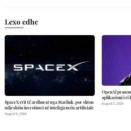
Lexo edhe
OpenAI pranon
aplikacioni i ri
SpaceX rrit të ardhurat nga Starlink, por shton
August 3, 2026
ndjeshëm investimet në inteligjencën artificiale
August 5, 2026