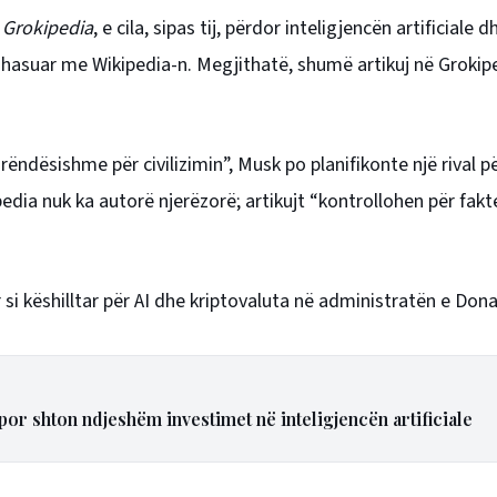
n
Grokipedia
, e cila, sipas tij, përdor inteligjencën artificiale 
hasuar me Wikipedia-n. Megjithatë, shumë artikuj në Grokip
ëndësishme për civilizimin”, Musk po planifikonte një rival p
dia nuk ka autorë njerëzorë; artikujt “kontrollohen për fakt
r si këshilltar për AI dhe kriptovaluta në administratën e Don
 por shton ndjeshëm investimet në inteligjencën artificiale