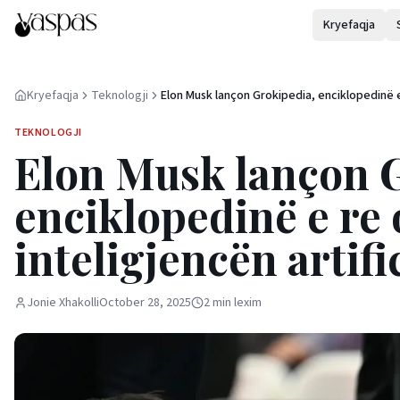
Kryefaqja
Kryefaqja
Teknologji
Elon Musk lançon Grokipedia, enciklopedinë 
online të bazuar në inteligjencën artificiale
TEKNOLOGJI
Elon Musk lançon G
enciklopedinë e re 
inteligjencën artifi
Jonie Xhakolli
October 28, 2025
2
min
lexim