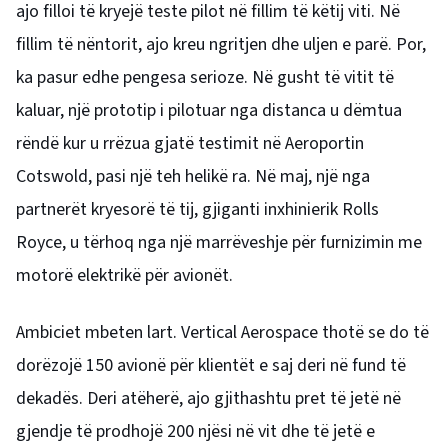
ajo filloi të kryejë teste pilot në fillim të këtij viti. Në
fillim të nëntorit, ajo kreu ngritjen dhe uljen e parë.
Por,
ka pasur edhe pengesa serioze. Në gusht të vitit të
kaluar, një prototip i pilotuar nga distanca u dëmtua
rëndë kur u rrëzua gjatë testimit në Aeroportin
Cotswold, pasi një teh helikë ra.
Në maj, një nga
partnerët kryesorë të tij, gjiganti inxhinierik Rolls
Royce, u tërhoq nga një marrëveshje për furnizimin me
motorë elektrikë për avionët.
Ambiciet mbeten lart. Vertical Aerospace thotë se do të
dorëzojë 150 avionë për klientët e saj deri në fund të
dekadës. Deri atëherë, ajo gjithashtu pret të jetë në
gjendje të prodhojë 200 njësi në vit dhe të jetë e