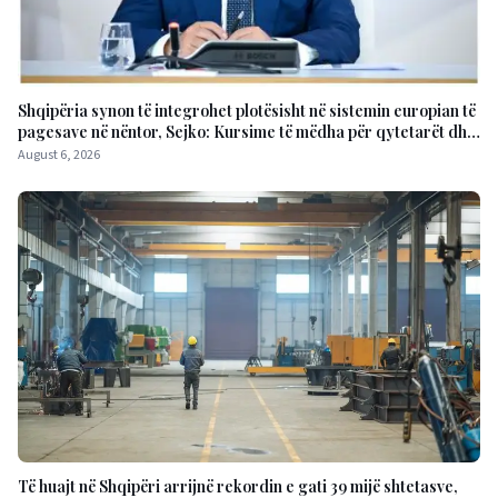
Shqipëria synon të integrohet plotësisht në sistemin europian të
pagesave në nëntor, Sejko: Kursime të mëdha për qytetarët dhe
bizneset
August 6, 2026
Të huajt në Shqipëri arrijnë rekordin e gati 39 mijë shtetasve,