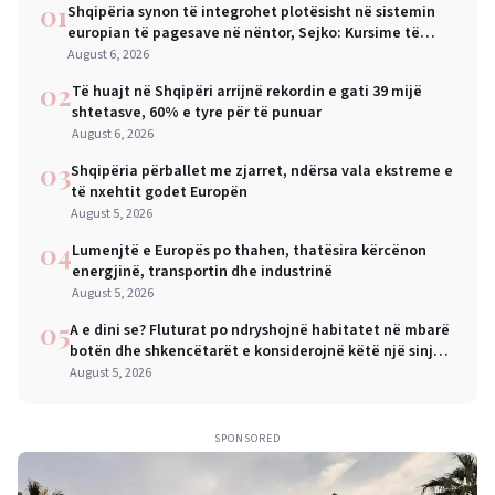
01
Shqipëria synon të integrohet plotësisht në sistemin
europian të pagesave në nëntor, Sejko: Kursime të
mëdha për qytetarët dhe bizneset
August 6, 2026
02
Të huajt në Shqipëri arrijnë rekordin e gati 39 mijë
shtetasve, 60% e tyre për të punuar
August 6, 2026
03
Shqipëria përballet me zjarret, ndërsa vala ekstreme e
të nxehtit godet Europën
August 5, 2026
04
Lumenjtë e Europës po thahen, thatësira kërcënon
energjinë, transportin dhe industrinë
August 5, 2026
05
A e dini se? Fluturat po ndryshojnë habitatet në mbarë
botën dhe shkencëtarët e konsiderojnë këtë një sinjal
alarmi
August 5, 2026
SPONSORED