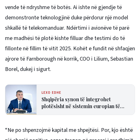
vende të ndryshme të botës.
Ai ishte në gjendje të
demonstronte teknologjinë duke përdorur një model
shkallë të telekomanduar. Ndërtimi i avionëve të parë
me madhësi të plotë kishte filluar dhe testimi do të
fillonte në fillim të vitit 2025.
Kohët e fundit në shfaqjen
ajrore të Farnborough në korrik, COO i Lilium, Sebastian
Borel, dukej i sigurt.
LEXO EDHE
Shqipëria synon të integrohet
plotësisht në sistemin europian të
pagesave në nëntor, Sejko: Kursime
të mëdha për qytetarët dhe bizneset
“Ne po shpenzojmë kapital me shpejtësi. Por, kjo është