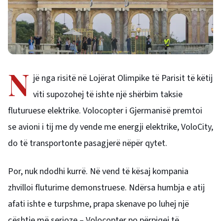
N
jë nga risitë në Lojërat Olimpike të Parisit të këtij
viti supozohej të ishte një shërbim taksie
fluturuese elektrike.
Volocopter i Gjermanisë premtoi
se
avioni i tij me dy vende me energji elektrike, VoloCity,
do të transportonte pasagjerë nëpër qytet.
Por, nuk ndodhi kurrë. Në vend të kësaj kompania
zhvilloi fluturime demonstruese.
Ndërsa humbja e atij
afati ishte e turpshme, prapa skenave po luhej një
çështje më serioze – Volocopter po përpiqej të