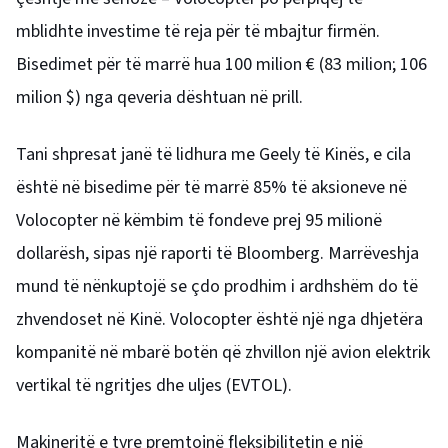
mblidhte investime të reja për të mbajtur firmën.
Bisedimet për të marrë hua 100 milion € (83 milion; 106
milion $) nga qeveria dështuan në prill.
Tani shpresat janë të lidhura me Geely të Kinës, e cila
është në bisedime për të marrë 85% të aksioneve në
Volocopter në këmbim të fondeve prej 95 milionë
dollarësh, sipas një raporti të Bloomberg. Marrëveshja
mund të nënkuptojë se çdo prodhim i ardhshëm do të
zhvendoset në Kinë.
Volocopter është një nga dhjetëra
kompanitë në mbarë botën që zhvillon një avion elektrik
vertikal të ngritjes dhe uljes (EVTOL).
Makineritë e tyre premtojnë fleksibilitetin e një