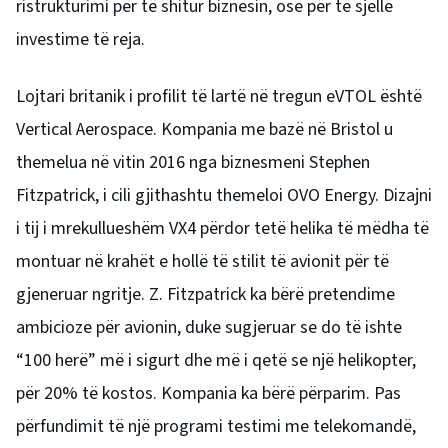
ristrukturimi për të shitur biznesin, ose për të sjellë
investime të reja.
Lojtari britanik i profilit të lartë në tregun eVTOL është
Vertical Aerospace. Kompania me bazë në Bristol u
themelua në vitin 2016 nga biznesmeni Stephen
Fitzpatrick, i cili gjithashtu themeloi OVO Energy.
Dizajni
i tij i mrekullueshëm VX4 përdor tetë helika të mëdha të
montuar në krahët e hollë të stilit të avionit për të
gjeneruar ngritje. Z. Fitzpatrick ka bërë pretendime
ambicioze për avionin, duke sugjeruar se do të ishte
“100 herë” më i sigurt dhe më i qetë se një helikopter,
për 20% të kostos.
Kompania ka bërë përparim. Pas
përfundimit të një programi testimi me telekomandë,