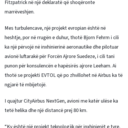
Fitzpatrick në një deklaratë që shoqëronte
marrëveshjen.
Mes turbulencave, një projekt evropian është në
heshtje, por në rrugën e duhur, thotë Bjorn Fehrm i cili
ka një përvojë në inxhinierinë aeronautike dhe pilotuar
avionë luftarakë për Forcën Ajrore Suedeze, i cili tani
punon për konsulencën e hapësirës ajrore Leeham.
Ai
thotë se projekti EVTOL që po zhvillohet në Airbus ka të
ngjarë të mbijetojë.
I quajtur CityAirbus NextGen, avioni me katër ulëse ka
tetë helika dhe një distancë prej 80 km.
“Ky është një projekt teknologjik për inxhinierët e tyre,