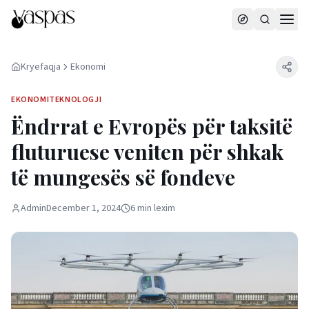
Kryefaqja
Ekonomi
EKONOMI
TEKNOLOGJI
Ëndrrat e Evropës për taksitë
fluturuese veniten për shkak
të mungesës së fondeve
Admin
December 1, 2024
6
min
lexim