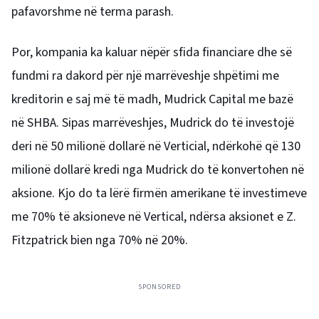
pafavorshme në terma parash.
Por, kompania ka kaluar nëpër sfida financiare dhe së
fundmi ra dakord për një marrëveshje shpëtimi me
kreditorin e saj më të madh, Mudrick Capital me bazë
në SHBA.
Sipas marrëveshjes, Mudrick do të investojë
deri në 50 milionë dollarë në Verticial, ndërkohë që 130
milionë dollarë kredi nga Mudrick do të konvertohen në
aksione.
Kjo do ta lërë firmën amerikane të investimeve
me 70% të aksioneve në Vertical, ndërsa aksionet e Z.
Fitzpatrick bien nga 70% në 20%.
SPONSORED