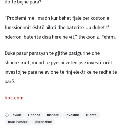
do të bëjnë para?
“Problemi më i madh kur bëhet fjalë për koston e
funksionimit është piloti dhe bateritë. Ju duhet t’i
ndërroni bateritë disa herë në vit,” thekson z. Fehrm.
Duke pasur parasysh të gjithë pasigurinë dhe
shpenzimet, mund të pyesni veten pse investitorët
investojnë para në avionë të rinj elektrikë në radhë të
parë.
bbc.com
avion
Financa
fushatë
investim
klientë
marrëveshje
shpenzime