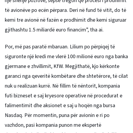
një shenjë pozitive, sepse tregon që procesi i prodhimit
të avionëve po ecën përpara. Deri në fund të vitit, do të
kemi tre avionë në fazën e prodhimit dhe kemi siguruar
gjithashtu 1.5 miliardë euro financim”, tha ai.
Por, më pas paratë mbaruan. Lilium po përpiqej të
siguronte një kredi me vlerë 100 milionë euro nga banka
gjermane e zhvillimit, KfW. Megjithatë, kjo kërkonte
garanci nga qeveritë kombëtare dhe shtetërore, të cilat
nuk u realizuan kurrë. Në fillim të nëntorit, kompania
futi bizneset e saj kryesore operative në procedurat e
falimentimit dhe aksionet e saj u hoqën nga bursa
Nasdaq. Për momentin, puna për avionin e ri po
vazhdon, pasi kompania punon me ekspertë