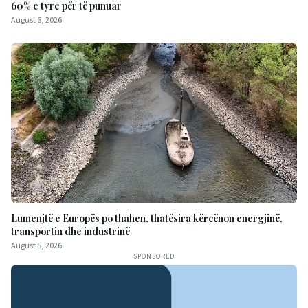
60% e tyre për të punuar
August 6, 2026
Lumenjtë e Europës po thahen, thatësira kërcënon energjinë,
transportin dhe industrinë
August 5, 2026
SPONSORED