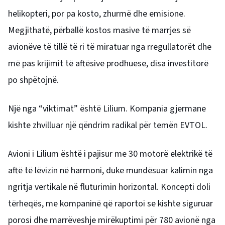
helikopteri, por pa kosto, zhurmë dhe emisione.
Megjithatë, përballë kostos masive të marrjes së
avionëve të tillë të ri të miratuar nga rregullatorët dhe
më pas krijimit të aftësive prodhuese, disa investitorë
po shpëtojnë.
Një nga “viktimat” është Lilium.
Kompania gjermane
kishte zhvilluar një qëndrim radikal për temën EVTOL.
Avioni i Lilium është i pajisur me 30 motorë elektrikë të
aftë të lëvizin në harmoni, duke mundësuar kalimin nga
ngritja vertikale në fluturimin horizontal.
Koncepti doli
tërheqës, me kompaninë që raportoi se kishte siguruar
porosi dhe marrëveshje mirëkuptimi për 780 avionë nga