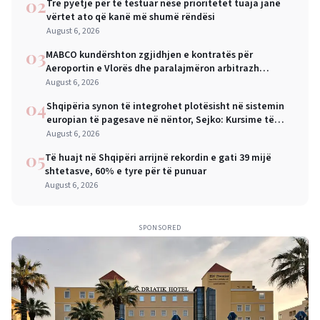
02
Tre pyetje për të testuar nëse prioritetet tuaja janë
vërtet ato që kanë më shumë rëndësi
August 6, 2026
03
MABCO kundërshton zgjidhjen e kontratës për
Aeroportin e Vlorës dhe paralajmëron arbitrazh
ndërkombëtar
August 6, 2026
04
Shqipëria synon të integrohet plotësisht në sistemin
europian të pagesave në nëntor, Sejko: Kursime të
mëdha për qytetarët dhe bizneset
August 6, 2026
05
Të huajt në Shqipëri arrijnë rekordin e gati 39 mijë
shtetasve, 60% e tyre për të punuar
August 6, 2026
SPONSORED