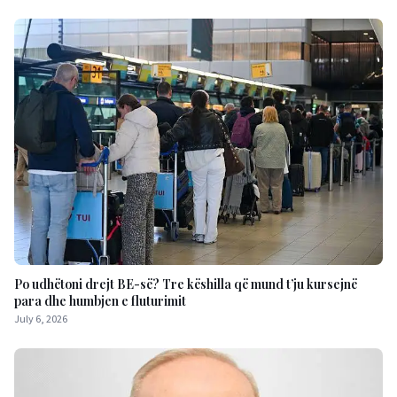
Po udhëtoni drejt BE-së? Tre këshilla që mund t’ju kursejnë
para dhe humbjen e fluturimit
July 6, 2026