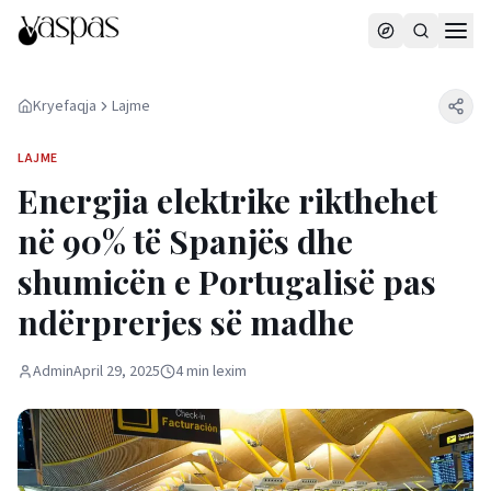
Kryefaqja
Lajme
LAJME
Energjia elektrike rikthehet
në 90% të Spanjës dhe
shumicën e Portugalisë pas
ndërprerjes së madhe
Admin
April 29, 2025
4
min
lexim