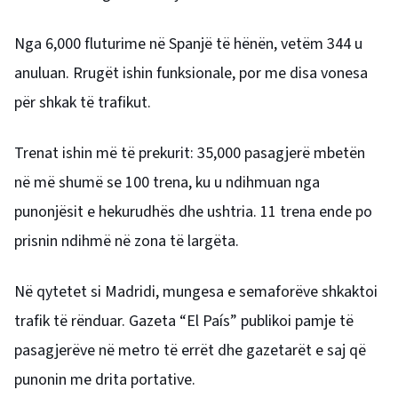
Nga 6,000 fluturime në Spanjë të hënën, vetëm 344 u
anuluan. Rrugët ishin funksionale, por me disa vonesa
për shkak të trafikut.
Trenat ishin më të prekurit: 35,000 pasagjerë mbetën
në më shumë se 100 trena, ku u ndihmuan nga
punonjësit e hekurudhës dhe ushtria. 11 trena ende po
prisnin ndihmë në zona të largëta.
Në qytetet si Madridi, mungesa e semaforëve shkaktoi
trafik të rënduar. Gazeta “El País” publikoi pamje të
pasagjerëve në metro të errët dhe gazetarët e saj që
punonin me drita portative.