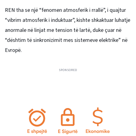
REN tha se një “fenomen atmosferik i rrallë”, i quajtur
“vibrim atmosferik i induktuar”, kishte shkaktuar luhatje
anormale në linjat me tension të lartë, duke çuar në
“dështim të sinkronizimit mes sistemeve elektrike” në
Evropë.
SPONSORED