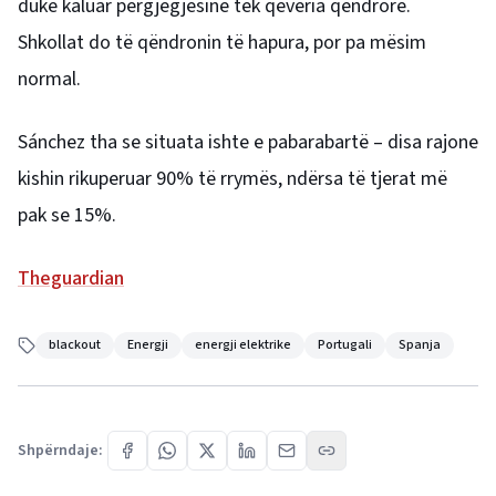
duke kaluar përgjegjësinë tek qeveria qendrore.
Shkollat do të qëndronin të hapura, por pa mësim
normal.
Sánchez tha se situata ishte e pabarabartë – disa rajone
kishin rikuperuar 90% të rrymës, ndërsa të tjerat më
pak se 15%.
Theguardian
blackout
Energji
energji elektrike
Portugali
Spanja
Shpërndaje: