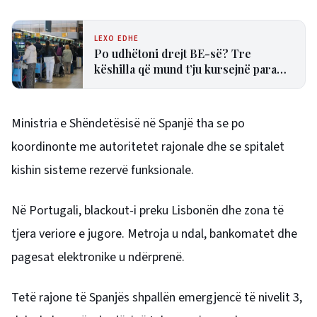
LEXO EDHE
Po udhëtoni drejt BE-së? Tre
këshilla që mund t’ju kursejnë para
dhe humbjen e fluturimit
Ministria e Shëndetësisë në Spanjë tha se po
koordinonte me autoritetet rajonale dhe se spitalet
kishin sisteme rezervë funksionale.
Në Portugali, blackout-i preku Lisbonën dhe zona të
tjera veriore e jugore. Metroja u ndal, bankomatet dhe
pagesat elektronike u ndërprenë.
Tetë rajone të Spanjës shpallën emergjencë të nivelit 3,