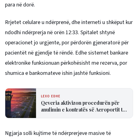
para në dorë.
Rrjetet celulare u ndërprenë, dhe interneti u shkëput kur
ndodhi ndërprerja në orën 12:33. Spitalet shtynë
operacionet jo urgjente, por përdorën gjeneratorë për
pacientët në gjendje të rëndë. Edhe sistemet bankare
elektronike funksionuan përkohësisht me rezerva, por
shumica e bankomateve ishin jashtë funksioni.
LEXO EDHE
Qeveria aktivizon procedurën për
anulimin e kontratës së Aeroportit të
Vlorës
Ngjarja solli kujtime të ndërprerjeve masive të