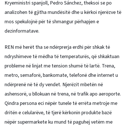
Kryeministri spanjoll, Pedro Sánchez, theksoi se po
analizohen të gjitha mundësitë dhe u kërkoi njerëzve të
mos spekulojnë për të shmangur përhapjen e
dezinformatave.
REN më herët tha se ndërprerja erdhi për shkak të
ndryshimeve të mëdha të temperaturës, që shkaktuan
probleme në linjat me tension shumë të lartë. Trena,
metro, semaforë, bankomate, telefonë dhe internet u
ndërprenë në të dy vendet. Njerëzit mbetën në
ashensorë, u bllokuan në trena, në trafik apo aeroporte.
Qindra persona eci nëpër tunele të errëta metroje me
dritën e celularëve, të tjerë kërkonin produkte bazë
nëpër supermarkete ku mund të paguhej vetëm me