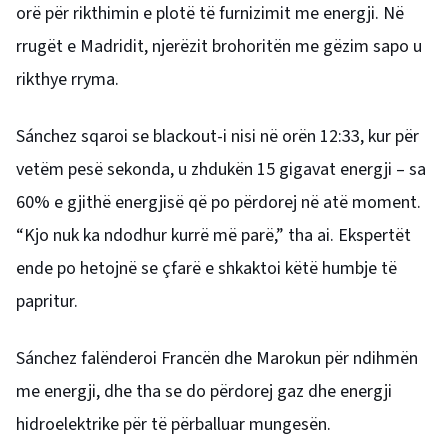
orë për rikthimin e plotë të furnizimit me energji. Në
rrugët e Madridit, njerëzit brohoritën me gëzim sapo u
rikthye rryma.
Sánchez sqaroi se blackout-i nisi në orën 12:33, kur për
vetëm pesë sekonda, u zhdukën 15 gigavat energji – sa
60% e gjithë energjisë që po përdorej në atë moment.
“Kjo nuk ka ndodhur kurrë më parë,” tha ai. Ekspertët
ende po hetojnë se çfarë e shkaktoi këtë humbje të
papritur.
Sánchez falënderoi Francën dhe Marokun për ndihmën
me energji, dhe tha se do përdorej gaz dhe energji
hidroelektrike për të përballuar mungesën.