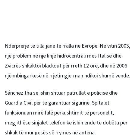
Ndërprerje të tilla janë të rralla në Evropë. Në vitin 2003,
një problem në një linjë hidrocentrali mes Italisë dhe
Zvicrës shkaktoi blackout për rreth 12 orë, dhe në 2006
një mbingarkesë në rrjetin gjerman ndikoi shumë vende.
Sánchez tha se ishin shtuar patrullat e policisë dhe
Guardia Civil për të garantuar sigurinë. Spitalet
funksionuan mirë falë përkushtimit të personelit,
megjithëse sinjalet telefonike ishin ende të dobëta për
shkak të mungesës së rrymës në antena.