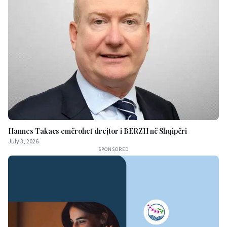
Hannes Takacs emërohet drejtor i BERZH në Shqipëri
July 3, 2026
SPONSORED