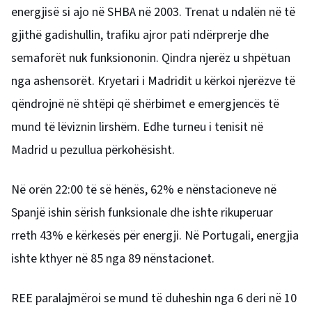
energjisë si ajo në SHBA në 2003. Trenat u ndalën në të
gjithë gadishullin, trafiku ajror pati ndërprerje dhe
semaforët nuk funksiononin. Qindra njerëz u shpëtuan
nga ashensorët. Kryetari i Madridit u kërkoi njerëzve të
qëndrojnë në shtëpi që shërbimet e emergjencës të
mund të lëviznin lirshëm. Edhe turneu i tenisit në
Madrid u pezullua përkohësisht.
Në orën 22:00 të së hënës, 62% e nënstacioneve në
Spanjë ishin sërish funksionale dhe ishte rikuperuar
rreth 43% e kërkesës për energji. Në Portugali, energjia
ishte kthyer në 85 nga 89 nënstacionet.
REE paralajmëroi se mund të duheshin nga 6 deri në 10