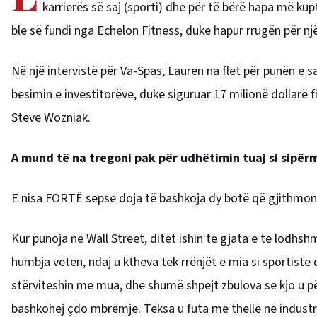
karrierës së saj (sporti) dhe për të bërë hapa më ku
ble së fundi nga Echelon Fitness, duke hapur rrugën për një
Në një intervistë për Va-Spas, Lauren na flet për punën e saj
besimin e investitorëve, duke siguruar 17 milionë dollarë 
Steve Wozniak.
A mund të na tregoni pak për udhëtimin tuaj si sipërma
E nisa FORTË sepse doja të bashkoja dy botë që gjithmonë
Kur punoja në Wall Street, ditët ishin të gjata e të lodhs
humbja veten, ndaj u ktheva tek rrënjët e mia si sportiste dhe 
stërviteshin me mua, dhe shumë shpejt zbulova se kjo u p
bashkohej çdo mbrëmje. Teksa u futa më thellë në industrin