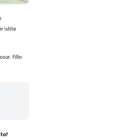
ë
r ishte
sur. Fillo
ato?