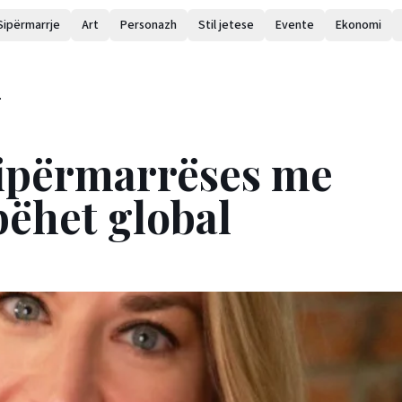
Sipërmarrje
Art
Personazh
Stil jetese
Evente
Ekonomi
sipërmarrëses me
bëhet global