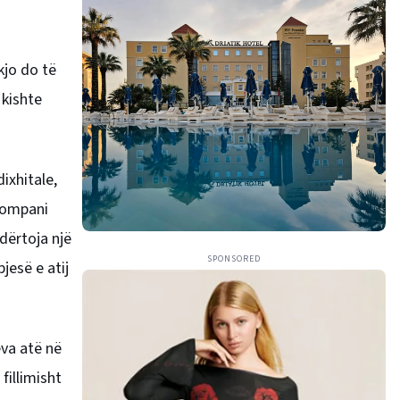
kjo do të
 kishte
ixhitale,
 kompani
ndërtoja një
SPONSORED
jesë e atij
eva atë në
fillimisht