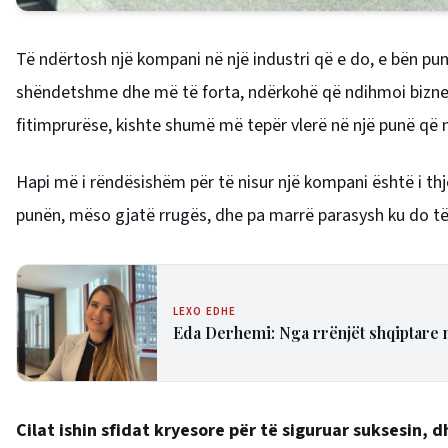
Të ndërtosh një kompani në një industri që e do, e bën pun
shëndetshme dhe më të forta, ndërkohë që ndihmoi biznese
fitimprurëse, kishte shumë më tepër vlerë në një punë që 
Hapi më i rëndësishëm për të nisur një kompani është i thj
punën, mëso gjatë rrugës, dhe pa marrë parasysh ku do të
LEXO EDHE
Eda Derhemi: Nga rrënjët shqiptare n
Cilat ishin sfidat kryesore për të siguruar suksesin,