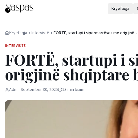
Kryefaqja
Kryefaqja
Intervistë
FORTË, startupi i sipërmarrëses me origjinë
shqiptare bëhet global
INTERVISTË
FORTË, startupi i 
origjinë shqiptare 
Admin
September 30, 2025
13
min
lexim