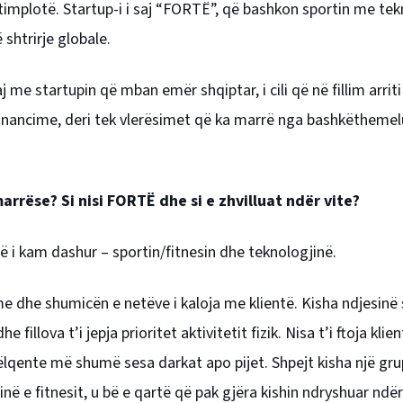
ptimplotë. Startup-i i saj “FORTË”, që bashkon sportin me tek
 shtrirje globale.
 me startupin që mban emër shqiptar, i cili që në fillim arriti 
financime, deri tek vlerësimet që ka marrë nga bashkëthemelu
rrëse? Si nisi FORTË dhe si e zhvilluat ndër vite?
 i kam dashur – sportin/fitnesin dhe teknologjinë.
hme dhe shumicën e netëve i kaloja me klientë. Kisha ndjesinë
fillova t’i jepja prioritet aktivitetit fizik. Nisa t’i ftoja klie
ëlqente më shumë sesa darkat apo pijet. Shpejt kisha një gr
ë e fitnesit, u bë e qartë që pak gjëra kishin ndryshuar ndër