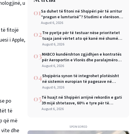
nologjinë, u
01
Sa duhet të fitoni në Shqipëri për të arritur
“pragun e lumturisë”? Studimi e vlerëson
në 28 mijë dollarë në vit
August 6, 2026
të fitojë
02
Tre pyetje për të testuar nëse prioritetet
tuaja janë vërtet ato që kanë më shumë
esi i Apple,
rëndësi
August 6, 2026
03
MABCO kundërshton zgjidhjen e kontratës
për Aeroportin e Vlorës dhe paralajmëron
arbitrazh ndërkombëtar
August 6, 2026
04
Shqipëria synon të integrohet plotësisht
në sistemin europian të pagesave në
nëntor, Sejko: Kursime të mëdha për
August 6, 2026
qytetarët dhe bizneset
05
Të huajt në Shqipëri arrijnë rekordin e gati
 se po
39 mijë shtetasve, 60% e tyre për të
punuar
August 6, 2026
ntët të
up që më
SPONSORED
 vite dhe