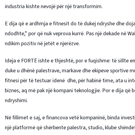
industria kishte nevojë për një transformim.
E dija që e ardhmja e fitnesit do të dukej ndryshe dhe doja 
ndodhte,” por që nuk veprova kurrë. Pas një dekade në Wal
ndikim pozitiv në jetët e njerëzve.
Ideja e FORTË ishte e thjeshtë, por e fuqishme: të sillte en
duke u dhënë palestrave, markave dhe ekipeve sportive mu
fitnesi për të testuar idenë dhe, për habinë time, ata u inte
biznes, aq më pak një kompani teknologjie. Por e dija që b
ndryshimi.
Në fillimet e saj, e financova vetë kompaninë, binda invest
një platformë që shërbente palestra, studio, klube shëndeti