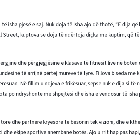
të isha pjesë e saj. Nuk doja të isha ajo që thotë, “E dija që 
l Street, kuptova se doja të ndërtoja diçka me kuptim, që të
ergjinë dhe përgjegjësinë e klasave të fitnesit live në botën d
ndësinë të arrijnë përtej mureve të tyre. Fillova biseda me
resuan. Në fillim u ndjeva e frikësuar, sepse nuk e dija si të 
ota po ndryshonte me shpejtësi dhe isha e vendosur të isha p
itorë dhe partnerë kryesorë të besonin tek vizioni, dhe e kth
 dhe ekipe sportive anembanë botës. Ajo u rrit hap pas hapi, 