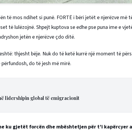
ën të mos ndihet si punë. FORTË i bëri jetët e njerëzve më t
t të lulëzojnë. Shpejt kuptova se edhe pse puna ime e vjetë
ndryshon jetën e njerëzve çdo ditë.
eshtë: thjesht bëje. Nuk do të ketë kurrë një moment të përso
 përfundosh, do të jesh më mirë.
ë lidershipin global të emigracionit
 dhe ku gjetët forcën dhe mbështetjen për t’i kapërcyer 