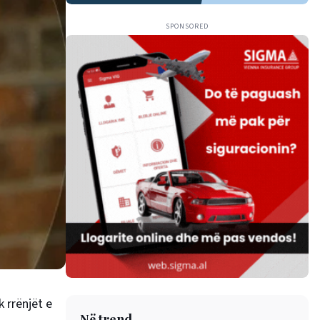
SPONSORED
k rrënjët e
Në trend