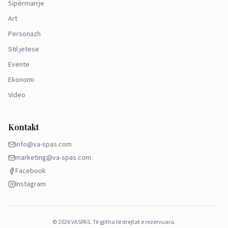
Sipërmarrje
Art
Personazh
Stil jetese
Evente
Ekonomi
Video
Kontakt
info@va-spas.com
marketing@va-spas.com
Facebook
Instagram
©
2026
VASPAS.
Të gjitha të drejtat e rezervuara.