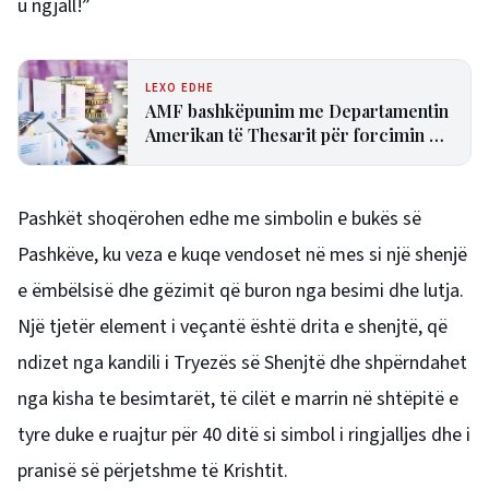
u ngjall!”
LEXO EDHE
AMF bashkëpunim me Departamentin
Amerikan të Thesarit për forcimin e
tregjeve financiare jo-bankare në
Shqipëri
Pashkët shoqërohen edhe me simbolin e bukës së
Pashkëve, ku veza e kuqe vendoset në mes si një shenjë
e ëmbëlsisë dhe gëzimit që buron nga besimi dhe lutja.
Një tjetër element i veçantë është drita e shenjtë, që
ndizet nga kandili i Tryezës së Shenjtë dhe shpërndahet
nga kisha te besimtarët, të cilët e marrin në shtëpitë e
tyre duke e ruajtur për 40 ditë si simbol i ringjalljes dhe i
pranisë së përjetshme të Krishtit.