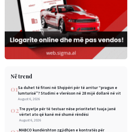
Në trend
01
Sa duhet të fitoni në Shqipëri për të arritur “pragun e
lumturisë”? Studimi e vlerëson në 28 mijë dollarë në vit
August 6, 2026
02
Tre pyetje për të testuar nëse prioritetet tuaja janë
vërtet ato që kanë më shumë rëndësi
August 6, 2026
03
MABCO kundërshton zgjidhjen e kontratës për