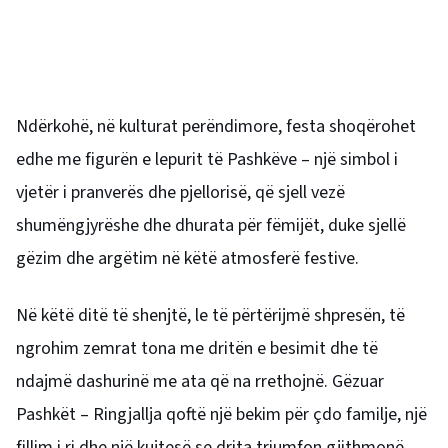
Ndërkohë, në kulturat perëndimore, festa shoqërohet
edhe me figurën e lepurit të Pashkëve – një simbol i
vjetër i pranverës dhe pjellorisë, që sjell vezë
shumëngjyrëshe dhe dhurata për fëmijët, duke sjellë
gëzim dhe argëtim në këtë atmosferë festive.
Në këtë ditë të shenjtë, le të përtërijmë shpresën, të
ngrohim zemrat tona me dritën e besimit dhe të
ndajmë dashurinë me ata që na rrethojnë. Gëzuar
Pashkët – Ringjallja qoftë një bekim për çdo familje, një
fillim i ri dhe një kujtesë se drita triumfon gjithmonë