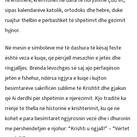
të krishterë, kremtohet në data të ndryshme çdo vit,
sipas kalendarëve katolik, ortodoks dhe hebre, duke
ruajtur thelbin e përbashkët të shpëtimit dhe gëzimit
hyjnor.
Në mesin e simboleve më të dashura të kësaj feste
është veza e kuqe, që përcjell mesazhin e jetës dhe
ringjalljes. Brenda lëvozhgës së saj ajo përfaqëson
jetën e fshehur, ndërsa ngjyra e kuqe i kujton
besimtarëve sakrificën sublime të Krishtit dhe gjakun
që Ai derdhi për shpëtimin e njerëzimit. Kjo traditë ka
rrënjë të thella në historinë e krishterimit, ku që në
kohët e para besimtarët ngjyrosnin vezë dhe i dhuronin
me përshëndetjen e njohur: “Krishti u ngjall!” – “Vërtet