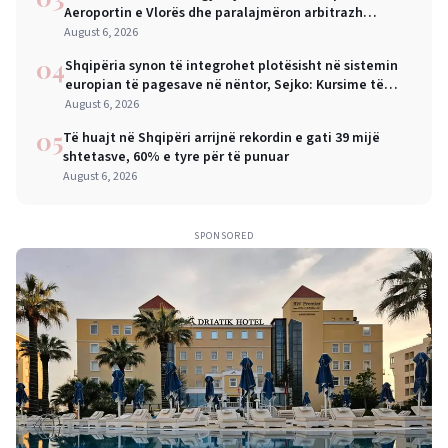
Aeroportin e Vlorës dhe paralajmëron arbitrazh
ndërkombëtar
August 6, 2026
04
Shqipëria synon të integrohet plotësisht në sistemin
europian të pagesave në nëntor, Sejko: Kursime të
mëdha për qytetarët dhe bizneset
August 6, 2026
05
Të huajt në Shqipëri arrijnë rekordin e gati 39 mijë
shtetasve, 60% e tyre për të punuar
August 6, 2026
SPONSORED