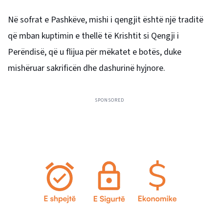
Në sofrat e Pashkëve, mishi i qengjit është një traditë
që mban kuptimin e thellë të Krishtit si Qengji i
Perëndisë, që u flijua për mëkatet e botës, duke
mishëruar sakrificën dhe dashurinë hyjnore.
SPONSORED