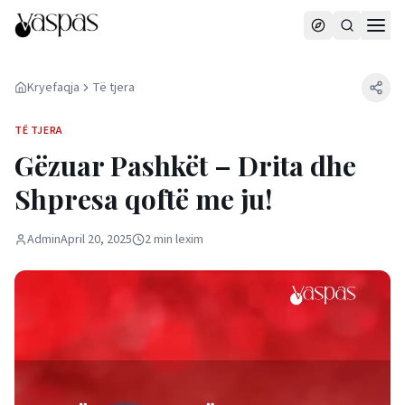
Kryefaqja
Të tjera
TË TJERA
Gëzuar Pashkët – Drita dhe
Shpresa qoftë me ju!
Admin
April 20, 2025
2
min
lexim