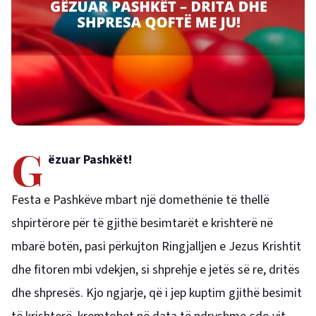
G
ëzuar Pashkët!
Festa e Pashkëve mbart një domethënie të thellë
shpirtërore për të gjithë besimtarët e krishterë në
mbarë botën, pasi përkujton Ringjalljen e Jezus Krishtit
dhe fitoren mbi vdekjen, si shprehje e jetës së re, dritës
dhe shpresës. Kjo ngjarje, që i jep kuptim gjithë besimit