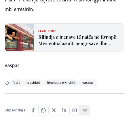
mbi errësirën.
LEXO EDHE
Rilindja e trenave të natës në Evropë:
Mes entuziazmit, pengesave dhe
pasigurive
Vaspas
festë
pashkët
Ringjallja e Krishtit
vaspas
Shpërndaje: