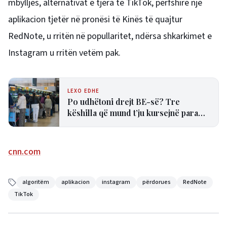
mbylljes, alternativat e tjera të TikTok, përfshirë një
aplikacion tjetër në pronësi të Kinës të quajtur
RedNote,
u rritën në popullaritet
, ndërsa shkarkimet e
Instagram u rritën vetëm pak.
LEXO EDHE
Po udhëtoni drejt BE-së? Tre
këshilla që mund t’ju kursejnë para
dhe humbjen e fluturimit
cnn.com
algoritëm
aplikacion
instagram
përdorues
RedNote
TikTok