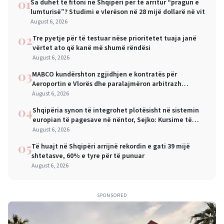
01
Sa duhet të fitoni në Shqipëri për të arritur “pragun e
lumturisë”? Studimi e vlerëson në 28 mijë dollarë në vit
August 6, 2026
02
Tre pyetje për të testuar nëse prioritetet tuaja janë
vërtet ato që kanë më shumë rëndësi
August 6, 2026
03
MABCO kundërshton zgjidhjen e kontratës për
Aeroportin e Vlorës dhe paralajmëron arbitrazh
ndërkombëtar
August 6, 2026
04
Shqipëria synon të integrohet plotësisht në sistemin
europian të pagesave në nëntor, Sejko: Kursime të
mëdha për qytetarët dhe bizneset
August 6, 2026
05
Të huajt në Shqipëri arrijnë rekordin e gati 39 mijë
shtetasve, 60% e tyre për të punuar
August 6, 2026
SPONSORED