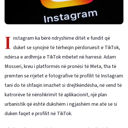
I
nstagram ka bërë ndryshime ditët e fundit që
duket se synojnë të tërheqin përdoruesit e TikTok,
ndërsa
e ardhmja e TikTok mbetet në harresë.
Adam
Mosseri, kreu i platformës në pronësi të Meta, tha të
premten se rrjetet e fotografive të profilit të Instagram
tani do të shfaqin imazhet si drejtkëndësha, në vend të
katrorëve të nënshkrimit të aplikacionit, një plan
urbanistik që është dukshëm i ngjashëm me atë se si
duken faqet e profilit në TikTok.