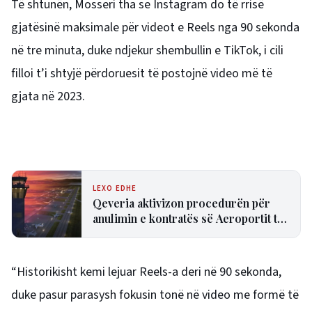
Të shtunën, Mosseri tha se Instagram do të rrisë
gjatësinë maksimale për videot e Reels nga 90 sekonda
në tre minuta, duke ndjekur shembullin e TikTok, i cili
filloi
t’i shtyjë përdoruesit të postojnë
video më të
gjata në 2023.
LEXO EDHE
Qeveria aktivizon procedurën për
anulimin e kontratës së Aeroportit të
Vlorës
“Historikisht kemi lejuar Reels-a deri në 90 sekonda,
duke pasur parasysh fokusin tonë në video me formë të