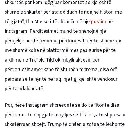
shkurtër, por kemi dëgjuar komentet se kjo është
shumë e shkurtër për ata që duan të ndajnë histori më
të gjata”, tha Mosseri të shtunën në një
postim
në
Instagram. Përditësimet mund të shënojnë një
përpjekje për të tërhequr përdoruesit për të shpenzuar
më shumë kohë në platformë mes pasigurisë për të
ardhmen e TikTok. TikTok mbylli aksesin për
përdoruesit amerikanë të shtunën mbrëma, disa orë
përpara se të hynte në fuqi një ligj që ishte vendosur
për ta ndaluar atë.
Por, nëse Instagram shpresonte se do të fitonte disa
përdorues të rinj gjatë mbylljes së TikTok, ato shpresa u
shkatërruan shpejt. Trump të dielën u zotua të lëshonte