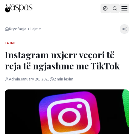
Kryefaqja
Lajme
LAJME
Instagram nxjerr veçori të
reja të ngjashme me TikTok
Admin
January 20, 2025
2
min
lexim