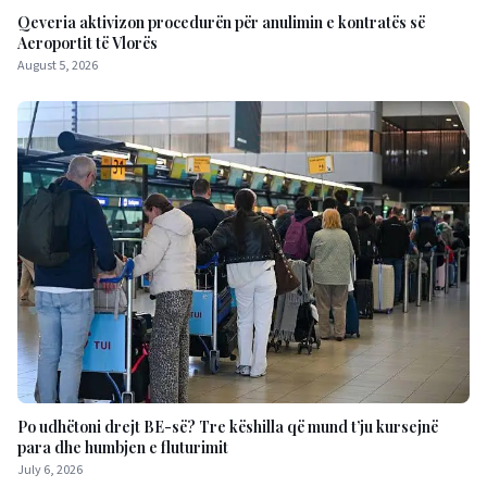
Qeveria aktivizon procedurën për anulimin e kontratës së
Aeroportit të Vlorës
August 5, 2026
Po udhëtoni drejt BE-së? Tre këshilla që mund t’ju kursejnë
para dhe humbjen e fluturimit
July 6, 2026