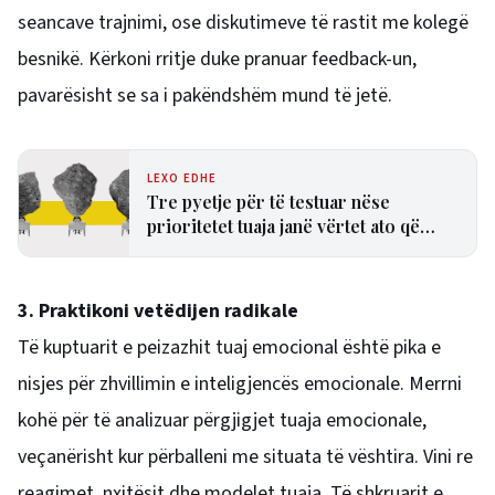
seancave trajnimi, ose diskutimeve të rastit me kolegë
besnikë. Kërkoni rritje duke pranuar feedback-un,
pavarësisht se sa i pakëndshëm mund të jetë.
LEXO EDHE
Tre pyetje për të testuar nëse
prioritetet tuaja janë vërtet ato që
kanë më shumë rëndësi
3. Praktikoni vetëdijen radikale
Të kuptuarit e peizazhit tuaj emocional është pika e
nisjes për zhvillimin e inteligjencës emocionale. Merrni
kohë për të analizuar përgjigjet tuaja emocionale,
veçanërisht kur përballeni me situata të vështira. Vini re
reagimet, nxitësit dhe modelet tuaja. Të shkruarit e