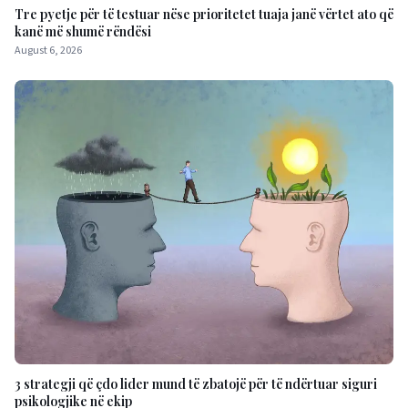
Tre pyetje për të testuar nëse prioritetet tuaja janë vërtet ato që
kanë më shumë rëndësi
August 6, 2026
3 strategji që çdo lider mund të zbatojë për të ndërtuar siguri
psikologjike në ekip