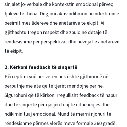
sinjalet jo-verbale dhe kontekstin emocional përveç
fjalëve të thëna. Dëgjimi aktiv ndihmon në ndërtimin e
besimit mes liderëve dhe anëtarëve të ekipit. Ai
gjithashtu tregon respekt dhe zbulojnë detaje të
rëndësishme për perspektivat dhe nevojat e anëtarëve
të ekipit.
2. Kërkoni feedback të sinqertë
Përceptimi ynë për veten nuk është gjithmonë në
përputhje me atë që të tjerët mendojnë për ne.
Sigurohuni që të kërkoni rregullisht feedback të hapur
dhe të sinqertë për qasjen tuaj të udhëheqjes dhe
ndikimin tuaj emocional. Mund të merrni njohuri të
rëndësishme përmes vlerësimeve formale 360 gradë,