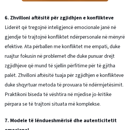
6. Zhvilloni aftësitë për zgjidhjen e konflikteve
Liderët që tregojnë inteligjencë emocionale janë në
gjendje të trajtojnë konfliktet ndërpersonale në mënyrë
efektive. Ata përballen me konfliktet me empati, duke
ruajtur fokusin në problemet dhe duke punuar drejt
zgjidhjeve që mund të sjellin përfitime për të gjitha
palët. Zhvilloni aftësitë tuaja për zgjidhjen e konflikteve
duke shqyrtuar metoda të provuara të ndërmjetësimit.
Praktikoni biseda të vështira në mjedise jo-kritike
përpara se të trajtoni situata më komplekse.
7. Modele të lëndueshmërisë dhe autenticitetit