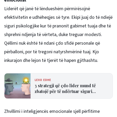
emocional
Liderët që janë të lëndueshëm përmirësojnë
efektivitetin e udhëheqjes së tyre. Ekipi juaj do të ndiejë
siguri psikologjike kur të pranonit gabimet tuaja dhe të
shprehni ndjenja të vërteta, duke treguar modesti.
Qëllimi nuk është të ndani çdo sfidë personale që
përballoni, por të tregoni natyrshmërinë tuaj. Kjo
inkurajon dhe lejon të tjerët të hapen gjithashtu.
LEXO EDHE
3 strategji që çdo lider mund të
zbatojë për të ndërtuar siguri
psikologjike në ekip
Zhvillimi i inteligjencës emocionale sjell përfitime