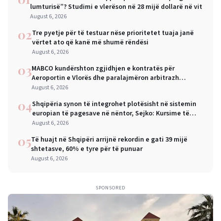
lumturisë”? Studimi e vlerëson në 28 mijë dollarë në vit
August 6, 2026
02
Tre pyetje për të testuar nëse prioritetet tuaja janë
vërtet ato që kanë më shumë rëndësi
August 6, 2026
03
MABCO kundërshton zgjidhjen e kontratës për
Aeroportin e Vlorës dhe paralajmëron arbitrazh
ndërkombëtar
August 6, 2026
04
Shqipëria synon të integrohet plotësisht në sistemin
europian të pagesave në nëntor, Sejko: Kursime të
mëdha për qytetarët dhe bizneset
August 6, 2026
05
Të huajt në Shqipëri arrijnë rekordin e gati 39 mijë
shtetasve, 60% e tyre për të punuar
August 6, 2026
SPONSORED