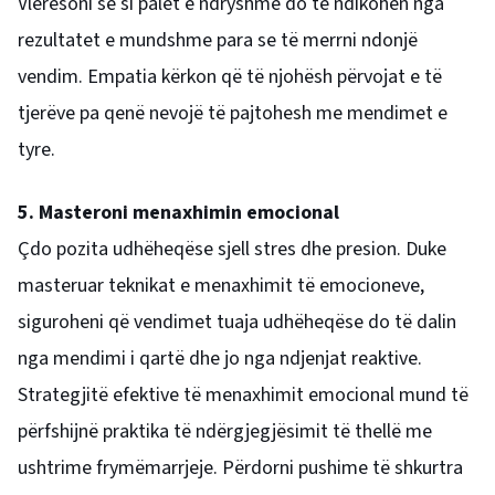
Vlerësoni se si palët e ndryshme do të ndikohen nga
rezultatet e mundshme para se të merrni ndonjë
vendim. Empatia kërkon që të njohësh përvojat e të
tjerëve pa qenë nevojë të pajtohesh me mendimet e
tyre.
5. Masteroni menaxhimin emocional
Çdo pozita udhëheqëse sjell stres dhe presion. Duke
masteruar teknikat e menaxhimit të emocioneve,
siguroheni që vendimet tuaja udhëheqëse do të dalin
nga mendimi i qartë dhe jo nga ndjenjat reaktive.
Strategjitë efektive të menaxhimit emocional mund të
përfshijnë praktika të ndërgjegjësimit të thellë me
ushtrime frymëmarrjeje. Përdorni pushime të shkurtra