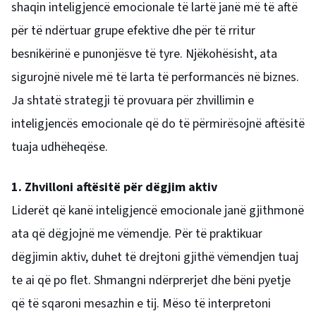
shaqin inteligjencë emocionale të lartë janë më të aftë
për të ndërtuar grupe efektive dhe për të rritur
besnikërinë e punonjësve të tyre. Njëkohësisht, ata
sigurojnë nivele më të larta të performancës në biznes.
Ja shtatë strategji të provuara për zhvillimin e
inteligjencës emocionale që do të përmirësojnë aftësitë
tuaja udhëheqëse.
1. Zhvilloni aftësitë për dëgjim aktiv
Liderët që kanë inteligjencë emocionale janë gjithmonë
ata që dëgjojnë me vëmendje. Për të praktikuar
dëgjimin aktiv, duhet të drejtoni gjithë vëmendjen tuaj
te ai që po flet. Shmangni ndërprerjet dhe bëni pyetje
që të sqaroni mesazhin e tij. Mëso të interpretoni