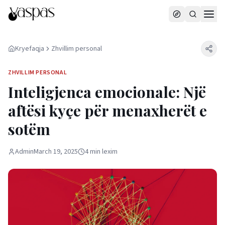
Kryefaqja
Zhvillim personal
ZHVILLIM PERSONAL
Inteligjenca emocionale: Një
aftësi kyçe për menaxherët e
sotëm
Admin
March 19, 2025
4
min
lexim