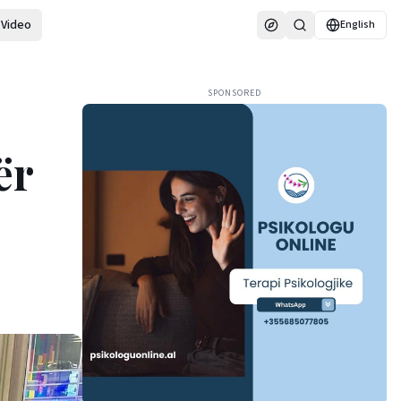
Video
English
SPONSORED
ër