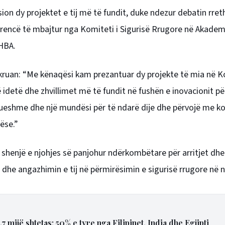
asion dy projektet e tij më të fundit, duke ndezur debatin rret
ferencë të mbajtur nga Komiteti i Sigurisë Rrugore në Akade
SHBA.
 shkruan: “Me kënaqësi kam prezantuar dy projekte të mia në 
idetë dhe zhvillimet më të fundit në fushën e inovacionit pë
llueshme dhe një mundësi për të ndarë dije dhe përvojë me k
ëse.”
 shenjë e njohjes së panjohur ndërkombëtare për arritjet dhe
n dhe angazhimin e tij në përmirësimin e sigurisë rrugore në n
7 mijë shtetas; 50% e tyre nga Filipinet, India dhe Egjipti