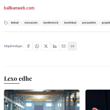
ballkanweb.com
debat
inovacion
konferencë
kontribut
prezantim
proje
Shpërndaje:
Lexo edhe