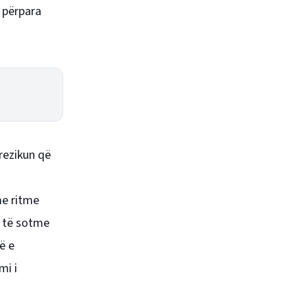
e përpara
rezikun që
me ritme
e të sotme
ë e
mi i