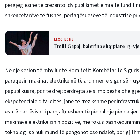
përgjegjësinë të prezantoj dy publikimet e mia të fundit 
shkencëtarëve të fushës, përfaqësuesëve të industrisë pr
LEXO EDHE
Emili Gapaj, balerina shqiptare 13-
Në një sesion të mbyllur të Komitetit Kombëtar të Siguri
paraqesin makinat elektrike në të ardhmen e sigurisë rr
papublikuara, por të drejtpërdrejta se si mbipesha dhe gje
ekspotenciale dita-ditës, janë të rrezikshme për infrastru
është qartësisht i pamjaftueshëm të përballojë përplasje
makinave elektrike ishin pozitive, me fokus bashkëpunimin gj
teknologjisë nuk mund të pengohet ose ndalet, por gjith