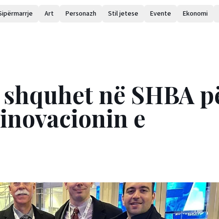
Sipërmarrje
Art
Personazh
Stil jetese
Evente
Ekonomi
rrugor
r shquhet në SHBA p
 inovacionin e