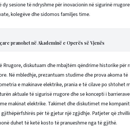
në dy sesione të ndryshme për inovacionin në sigurinë rrugor
ivate, kolegëve dhe sidomos familjes time.
vjeçare pranohet në Akademinë e Operës së Vjenës
së Rrugore, diskutuam dhe mbajtëm qëndrime historike për r
ugore. Në mbledhje, prezantuam studime dhe prova akoma të
ometria e makinave elektrike, prania e të cilave po shtohet 
kturën aktuale të sigurisë rrugore dhe se koncepti i barrierav
n me makinat elektrike. Takimet dhe diskutimet me kompanit
ithëpërfshirës për të gjetur një zgjidhje. Patjeter që zhvilli
monë duhet të ketë kosto të pranueshme nga të gjithë.