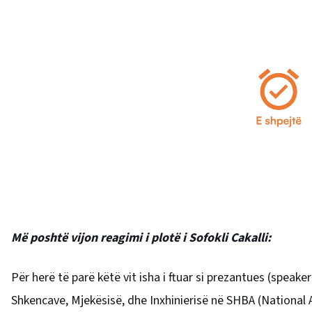
Më poshtë vijon reagimi i plotë i Sofokli Cakalli:
Për herë të parë këtë vit isha i ftuar si prezantues (spea
Shkencave, Mjekësisë, dhe Inxhinierisë në SHBA (National 