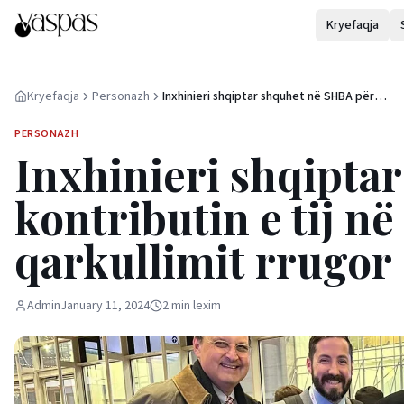
Kryefaqja
Kryefaqja
Personazh
Inxhinieri shqiptar shquhet në SHBA për
kontributin e tij në inovacionin e qarkullimit 
PERSONAZH
Inxhinieri shqipta
kontributin e tij në
qarkullimit rrugor
Admin
January 11, 2024
2
min
lexim