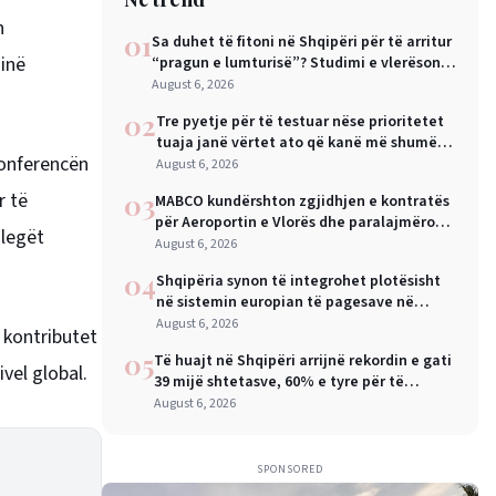
h
01
Sa duhet të fitoni në Shqipëri për të arritur
minë
“pragun e lumturisë”? Studimi e vlerëson
në 28 mijë dollarë në vit
August 6, 2026
02
Tre pyetje për të testuar nëse prioritetet
tuaja janë vërtet ato që kanë më shumë
Konferencën
rëndësi
August 6, 2026
r të
03
MABCO kundërshton zgjidhjen e kontratës
për Aeroportin e Vlorës dhe paralajmëron
olegët
arbitrazh ndërkombëtar
August 6, 2026
04
Shqipëria synon të integrohet plotësisht
në sistemin europian të pagesave në
nëntor, Sejko: Kursime të mëdha për
August 6, 2026
 kontributet
qytetarët dhe bizneset
05
Të huajt në Shqipëri arrijnë rekordin e gati
ivel global.
39 mijë shtetasve, 60% e tyre për të
punuar
August 6, 2026
SPONSORED