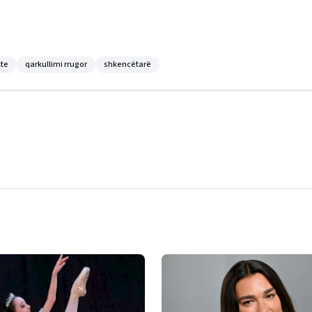
kte
qarkullimi rrugor
shkencëtarë