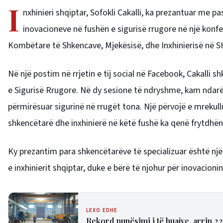
I
nxhinieri shqiptar, Sofokli Cakalli, ka prezantuar me p
inovacioneve në fushën e sigurisë rrugore në një kon
Kombëtare të Shkencave, Mjekësisë, dhe Inxhinierisë në 
Në një postim në rrjetin e tij social në Facebook, Cakalli
e Sigurisë Rrugore. Në dy sesione të ndryshme, kam ndarë 
përmirësuar sigurinë në rrugët tona. Një përvojë e mreku
shkencëtarë dhe inxhinierë në këtë fushë ka qenë frytdhën
Ky prezantim para shkencëtarëve të specializuar është një
e inxhinierit shqiptar, duke e bërë të njohur për inovacioni
LEXO EDHE
Rekord punësimi i të huajve, arrin 22,