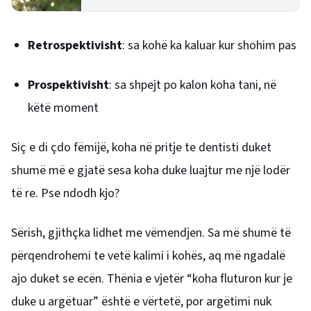
shkencëtarët e konsiderojnë këtë një
sinjal alarmi
Retrospektivisht
: sa kohë ka kaluar kur shohim pas
Prospektivisht
: sa shpejt po kalon koha tani, në
këtë moment
Siç e di çdo fëmijë, koha në pritje te dentisti duket
shumë më e gjatë sesa koha duke luajtur me një lodër
të re. Pse ndodh kjo?
Sërish, gjithçka lidhet me vëmendjen. Sa më shumë të
përqendrohemi te vetë kalimi i kohës, aq më ngadalë
ajo duket se ecën. Thënia e vjetër “koha fluturon kur je
duke u argëtuar” është e vërtetë, por argëtimi nuk