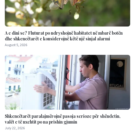
A e dini se? Fluturat po ndryshojnë habitatet në mbarë botën
dhe shkencëtarët e konsiderojnë këtë një sinjal alarmi
August 5, 2026
Shkencëtarët paralajmërojnë pasoja serioze për shëndetin,
valët e të nxehtit po na prishin gjumin
July 22, 2026