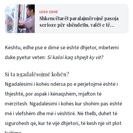
LEXO EDHE
Shkencëtarët paralajmërojnë pasoja
serioze për shëndetin, valët e të
nxehtit po na prishin gjumin
Kështu, edhe pse e dimë se është dhjetor, mbetemi
duke pyetur veten:
Si kaloi kaq shpejt ky vit?
Si ta ngadalësojmë kohën?
Ngadalësimi i kohës ndërsa po e përjetojmë është i
thjeshtë, por aspak i kënaqshëm, mjafton të
mërzitesh. Ngadalësimi i kohës kur shohim pas është
më i vlefshëm dhe më i vështirë. Në thelb, duhet të
sigurohesh që, kur të vijë dhjetori, të kesh një vit plot