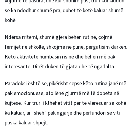
kujtime të pasura, dhe kur shohim pas, truri konkludon
se ka ndodhur shumë pra, duhet të ketë kaluar shumë
kohë.
Ndërsa rritemi, shumë gjëra bëhen rutinë, çojmë
fëmijët në shkollë, shkojmë në punë, përgatisim darkën.
Këto aktivitete humbasin risinë dhe bëhen më pak
interesante. Ditët duken të gjata dhe të ngadalta.
Paradoksi është se, pikërisht sepse këto rutina janë më
pak emocionuese, ato lënë gjurmë më të dobëta në
kujtesë. Kur truri i kthehet vitit për të vlerësuar sa kohë
ka kaluar, ai “sheh” pak ngjarje dhe përfundon se viti
paska kaluar shpejt.