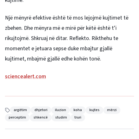
kujtime.
Një mënyrë efektive është të mos lejojmë kujtimet të
zbehen. Dhe mënyra më e mirë për këtë është t’i
rikujtojmë. Shkruaj në ditar. Reflekto. Rikthehu te
momentet e jetuara sepse duke mbajtur gjallë
kujtimet, mbajmë gjallë edhe kohën tonë.
sciencealert.com
argëtim
dhjetori
iluzion
koha
kujtes
mërzi
perceptim
shkencë
studim
truri