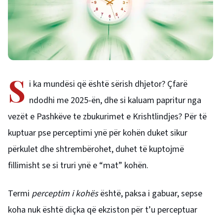
S
i ka mundësi që është sërish dhjetor? Çfarë
ndodhi me 2025-ën, dhe si kaluam papritur nga
vezët e Pashkëve te zbukurimet e Krishtlindjes? Për të
kuptuar pse perceptimi ynë për kohën duket sikur
përkulet dhe shtrembërohet, duhet të kuptojmë
fillimisht se si truri ynë e “mat” kohën.
Termi
perceptim i kohës
është, paksa i gabuar, sepse
koha nuk është diçka që ekziston për t’u perceptuar