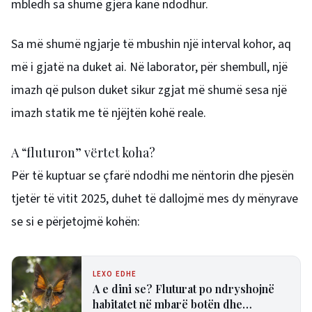
mbledh sa shumë gjëra kanë ndodhur.
Sa më shumë ngjarje të mbushin një interval kohor, aq
më i gjatë na duket ai. Në laborator, për shembull, një
imazh që pulson duket sikur zgjat më shumë sesa një
imazh statik me të njëjtën kohë reale.
A “fluturon” vërtet koha?
Për të kuptuar se çfarë ndodhi me nëntorin dhe pjesën
tjetër të vitit 2025, duhet të dallojmë mes dy mënyrave
se si e përjetojmë kohën:
LEXO EDHE
A e dini se? Fluturat po ndryshojnë
habitatet në mbarë botën dhe