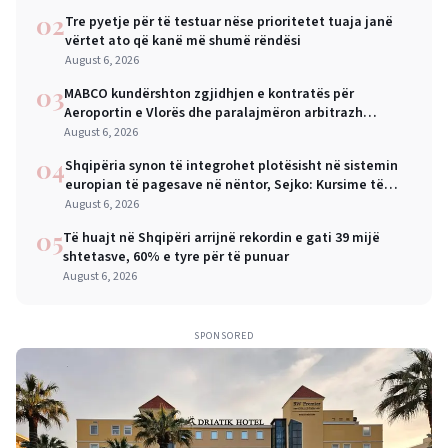
02
Tre pyetje për të testuar nëse prioritetet tuaja janë
vërtet ato që kanë më shumë rëndësi
August 6, 2026
03
MABCO kundërshton zgjidhjen e kontratës për
Aeroportin e Vlorës dhe paralajmëron arbitrazh
ndërkombëtar
August 6, 2026
04
Shqipëria synon të integrohet plotësisht në sistemin
europian të pagesave në nëntor, Sejko: Kursime të
mëdha për qytetarët dhe bizneset
August 6, 2026
05
Të huajt në Shqipëri arrijnë rekordin e gati 39 mijë
shtetasve, 60% e tyre për të punuar
August 6, 2026
SPONSORED