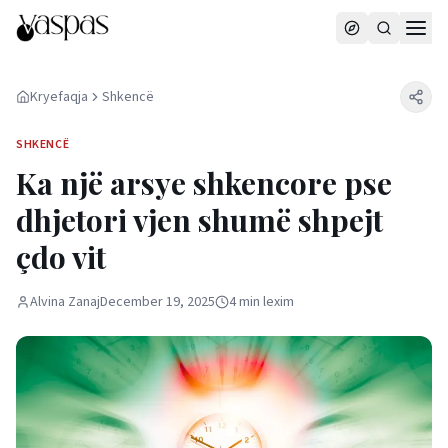
Kryefaqja
Shkencë
SHKENCË
Ka një arsye shkencore pse
dhjetori vjen shumë shpejt
çdo vit
Alvina Zanaj
December 19, 2025
4
min
lexim