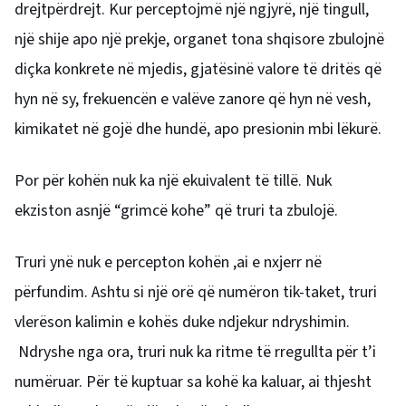
drejtpërdrejt. Kur perceptojmë një ngjyrë, një tingull,
një shije apo një prekje, organet tona shqisore zbulojnë
diçka konkrete në mjedis, gjatësinë valore të dritës që
hyn në sy, frekuencën e valëve zanore që hyn në vesh,
kimikatet në gojë dhe hundë, apo presionin mbi lëkurë.
Por për kohën nuk ka një ekuivalent të tillë. Nuk
ekziston asnjë “grimcë kohe” që truri ta zbulojë.
Truri ynë nuk e percepton kohën ,ai e nxjerr në
përfundim. Ashtu si një orë që numëron tik-taket, truri
vlerëson kalimin e kohës duke ndjekur ndryshimin.
Ndryshe nga ora, truri nuk ka ritme të rregullta për t’i
numëruar. Për të kuptuar sa kohë ka kaluar, ai thjesht