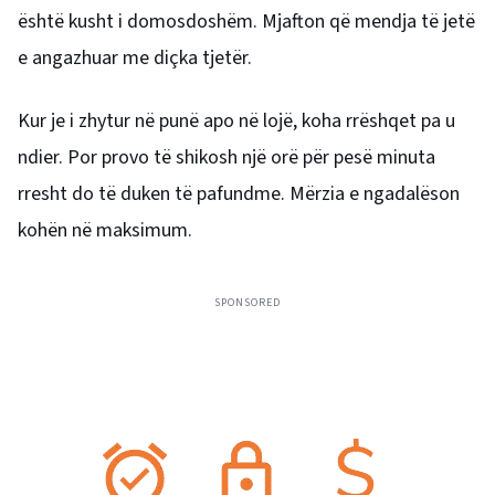
është kusht i domosdoshëm. Mjafton që mendja të jetë
e angazhuar me diçka tjetër.
Kur je i zhytur në punë apo në lojë, koha rrëshqet pa u
ndier. Por provo të shikosh një orë për pesë minuta
rresht do të duken të pafundme. Mërzia e ngadalëson
kohën në maksimum.
SPONSORED