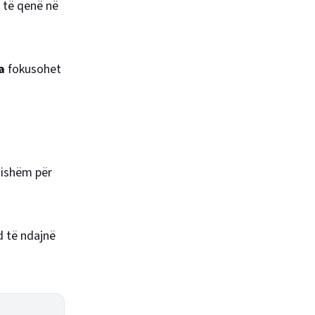
r të qenë në
ia
fokusohet
ësishëm për
d të ndajnë