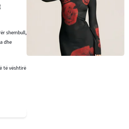
(
Për shembull,
ta dhe
ë të vështirë