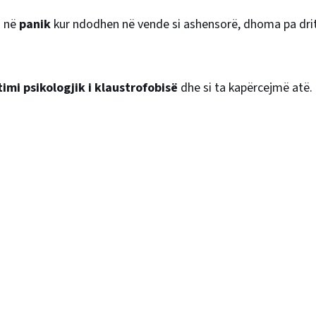
i në
panik
kur ndodhen në vende si ashensorë, dhoma pa drit
imi psikologjik i klaustrofobisë
dhe si ta kapërcejmë atë.