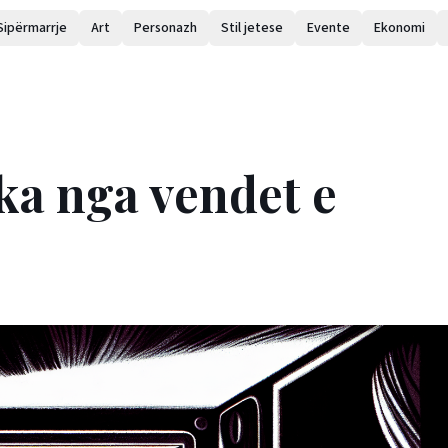
Sipërmarrje
Art
Personazh
Stil jetese
Evente
Ekonomi
ka nga vendet e