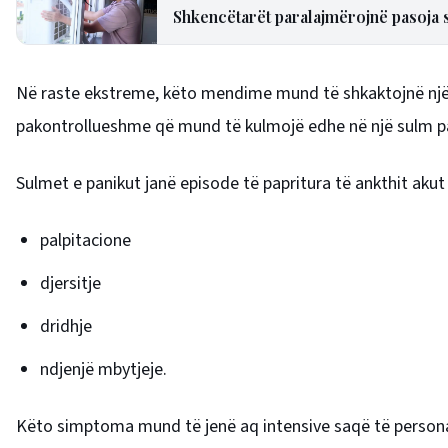
Shkencëtarët paralajmërojnë pasoja se
Në raste ekstreme, këto mendime mund të shkaktojnë një su
pakontrollueshme që mund të kulmojë edhe në një sulm p
Sulmet e panikut janë episode të papritura të ankthit ak
palpitacione
djersitje
dridhje
ndjenjë mbytjeje.
Këto simptoma mund të jenë aq intensive saqë të personat 