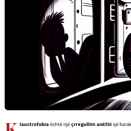
K
laustrofobia
është një
çrregullim ankthi
që karak