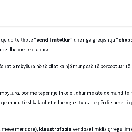
 që do të thotë “
vend i mbyllur
” dhe nga greqishtja “
phob
shme dhe më të njohura.
ësirat e mbyllura në të cilat ka një mungesë të perceptuar të
 mbyllura, por më tepër një frikë e lidhur me atë që mund të
rikë që mund të shkaktohet edhe nga situata të përditshme si 
ullimeve mendore),
klaustrofobia
vendoset midis çrregullime