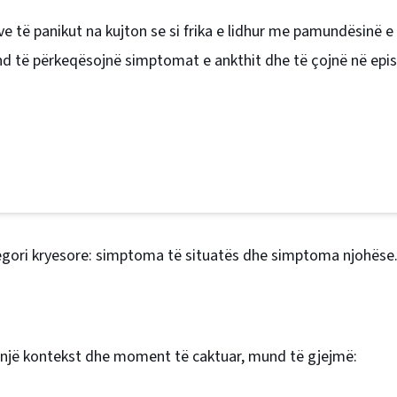
 të panikut na kujton se si frika e lidhur me pamundësinë e 
nd të përkeqësojnë simptomat e ankthit dhe të çojnë në epi
gori kryesore: simptoma të situatës dhe simptoma njohëse
një kontekst dhe moment të caktuar, mund të gjejmë: