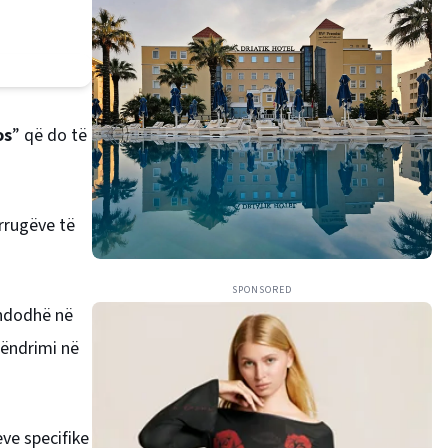
os
” që do të
 rrugëve të
SPONSORED
 ndodhë në
qëndrimi në
ve specifike