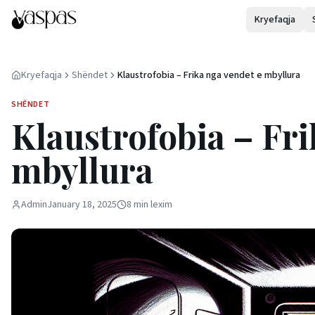
Kryefaqja
Kryefaqja
Shëndet
Klaustrofobia – Frika nga vendet e mbyllura
SHËNDET
Klaustrofobia – Fri
mbyllura
Admin
January 18, 2025
8
min
lexim