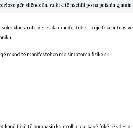
rioze për shëndetin, valët e të nxehtit po na prishin gjumin
lm klaustrofobie, e cila manifestohet si një frikë intensive
aniku.
ut që mund të manifestohen me simptoma fizike si:
kanë frikë të humbasin kontrollin ose kanë frikë të vdesin.