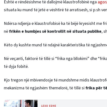
Është e rëndësishme të dallojmë klaustrofobinë nga
agor
situata ku mund të jetë e vështirë të arratisesh, si p.sh 
Ndërsa ndjenja e klaustrofobisë ka të bëjë kryesisht me fr
në
frikën e humbjes së kontrollit në situata publike
, s
Këto dy kushte mund të ndajnë karakteristika të ngjashm
Në veçanti, faktorë të tillë si “frika nga bllokimi” dhe “f
të dyja fobitë.
Kjo tregon një mbivendosje të mundshme midis klaustrofo
mekanizma të ngjashëm themelorë, të tillë si
frika për t
LEXO EDHE