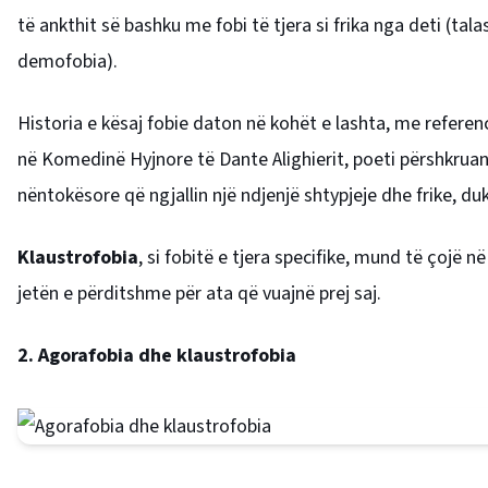
të ankthit së bashku me fobi të tjera si frika nga deti (tala
demofobia).
Historia e kësaj fobie daton në kohët e lashta, me referenc
në Komedinë Hyjnore të Dante Alighierit, poeti përshkrua
nëntokësore që ngjallin një ndjenjë shtypjeje dhe frike, duk
Klaustrofobia
, si fobitë e tjera specifike, mund të çojë 
jetën e përditshme për ata që vuajnë prej saj.
2. Agorafobia dhe klaustrofobia