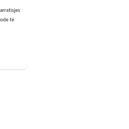
arratisjes
sode të
.