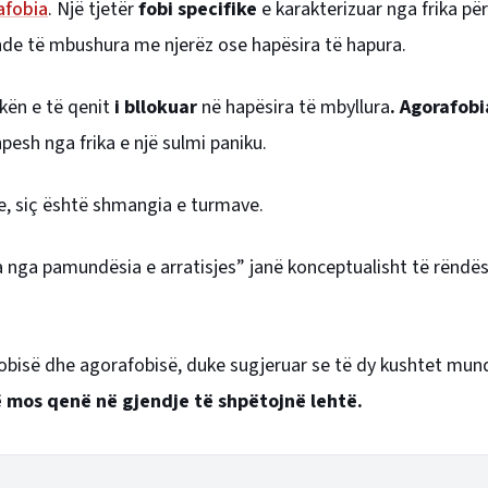
afobia
. Një tjetër
fobi specifike
e karakterizuar nga frika pë
vende të mbushura me njerëz ose hapësira të hapura.
ikën e të qenit
i bllokuar
në hapësira të mbyllura
. Agorafob
hpesh nga frika e një sulmi paniku.
e, siç është shmangia e turmave.
rika nga pamundësia e arratisjes” janë konceptualisht të rënd
bisë dhe agorafobisë, duke sugjeruar se të dy kushtet mun
ë mos qenë në gjendje të shpëtojnë lehtë.