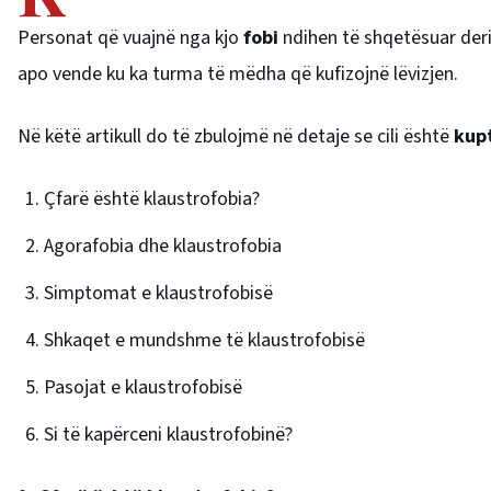
Personat që vuajnë nga kjo
fobi
ndihen të shqetësuar der
apo vende ku ka turma të mëdha që kufizojnë lëvizjen.
Në këtë artikull do të zbulojmë në detaje se cili është
kupt
Çfarë është klaustrofobia?
Agorafobia dhe klaustrofobia
Simptomat e klaustrofobisë
Shkaqet e mundshme të klaustrofobisë
Pasojat e klaustrofobisë
Si të kapërceni klaustrofobinë?