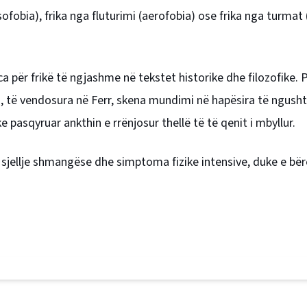
sofobia), frika nga fluturimi (aerofobia) ose frika nga turmat 
a për frikë të ngjashme në tekstet historike dhe filozofike. 
n, të vendosura në Ferr, skena mundimi në hapësira të ngush
e pasqyruar ankthin e rrënjosur thellë të të qenit i mbyllur.
në sjellje shmangëse dhe simptoma fizike intensive, duke e bër