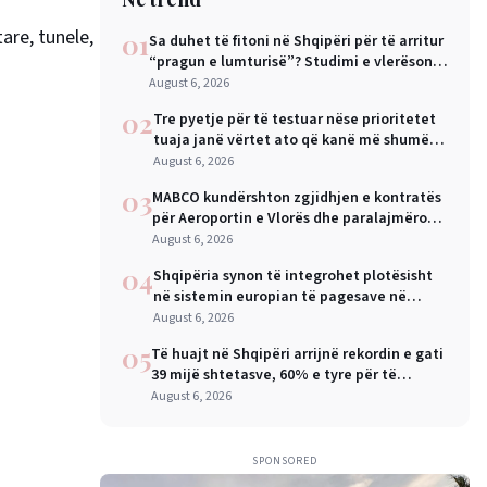
are, tunele,
01
Sa duhet të fitoni në Shqipëri për të arritur
“pragun e lumturisë”? Studimi e vlerëson
në 28 mijë dollarë në vit
August 6, 2026
02
Tre pyetje për të testuar nëse prioritetet
tuaja janë vërtet ato që kanë më shumë
rëndësi
August 6, 2026
03
MABCO kundërshton zgjidhjen e kontratës
për Aeroportin e Vlorës dhe paralajmëron
arbitrazh ndërkombëtar
August 6, 2026
04
Shqipëria synon të integrohet plotësisht
në sistemin europian të pagesave në
nëntor, Sejko: Kursime të mëdha për
August 6, 2026
qytetarët dhe bizneset
05
Të huajt në Shqipëri arrijnë rekordin e gati
39 mijë shtetasve, 60% e tyre për të
punuar
August 6, 2026
SPONSORED