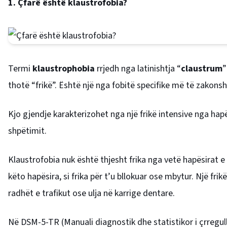
1. Çfarë është klaustrofobia?
Termi
klaustrophobia
rrjedh nga latinishtja “
claustrum
”
thotë “frikë”. Është një nga fobitë specifike më të zakon
Kjo gjendje karakterizohet nga një frikë intensive nga hap
shpëtimit.
Klaustrofobia nuk është thjesht frika nga vetë hapësirat e
këto hapësira, si frika për t’u bllokuar ose mbytur. Një f
radhët e trafikut ose ulja në karrige dentare.
Në DSM-5-TR (Manuali diagnostik dhe statistikor i çrreg