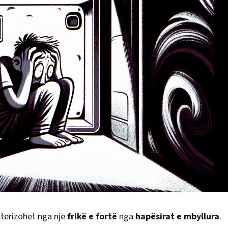
terizohet nga një
frikë e fortë
nga
hapësirat e mbyllura
.