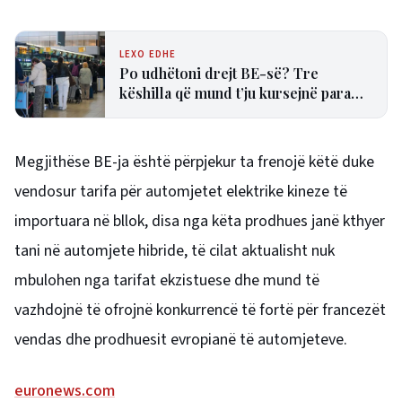
LEXO EDHE
Po udhëtoni drejt BE-së? Tre
këshilla që mund t’ju kursejnë para
dhe humbjen e fluturimit
Megjithëse BE-ja është përpjekur ta frenojë këtë duke
vendosur tarifa për automjetet elektrike kineze të
importuara në bllok, disa nga këta prodhues janë kthyer
tani në automjete hibride, të cilat aktualisht nuk
mbulohen nga tarifat ekzistuese dhe mund të
vazhdojnë të ofrojnë konkurrencë të fortë për francezët
vendas dhe prodhuesit evropianë të automjeteve.
euronews.com