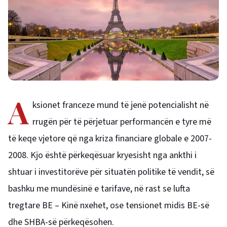
A
ksionet franceze mund të jenë potencialisht në
rrugën për të përjetuar performancën e tyre më
të keqe vjetore që nga kriza financiare globale e 2007-
2008. Kjo është përkeqësuar kryesisht nga ankthi i
shtuar i investitorëve për situatën politike të vendit, së
bashku me mundësinë e tarifave, në rast se lufta
tregtare BE – Kinë nxehet, ose tensionet midis BE-së
dhe SHBA-së përkeqësohen.