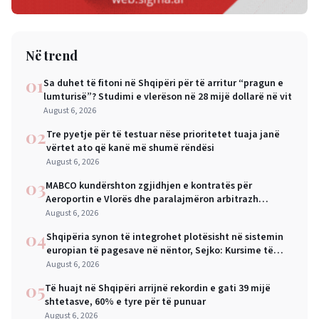
Në trend
01
Sa duhet të fitoni në Shqipëri për të arritur “pragun e
lumturisë”? Studimi e vlerëson në 28 mijë dollarë në vit
August 6, 2026
02
Tre pyetje për të testuar nëse prioritetet tuaja janë
vërtet ato që kanë më shumë rëndësi
August 6, 2026
03
MABCO kundërshton zgjidhjen e kontratës për
Aeroportin e Vlorës dhe paralajmëron arbitrazh
ndërkombëtar
August 6, 2026
04
Shqipëria synon të integrohet plotësisht në sistemin
europian të pagesave në nëntor, Sejko: Kursime të
mëdha për qytetarët dhe bizneset
August 6, 2026
05
Të huajt në Shqipëri arrijnë rekordin e gati 39 mijë
shtetasve, 60% e tyre për të punuar
August 6, 2026