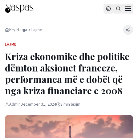
Kryefaqja
Lajme
LAJME
Kriza ekonomike dhe politike
dëmton aksionet franceze,
performanca më e dobët që
nga kriza financiare e 2008
Admin
December 31, 2024
3
min
lexim