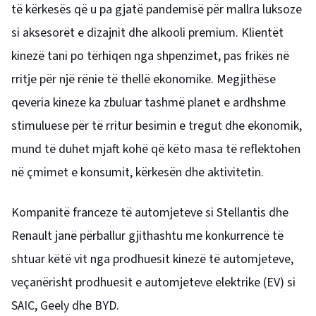
të kërkesës që u pa gjatë pandemisë për mallra luksoze
si aksesorët e dizajnit dhe alkooli premium. Klientët
kinezë tani po tërhiqen nga shpenzimet, pas frikës në
rritje për një rënie të thellë ekonomike. Megjithëse
qeveria kineze ka zbuluar tashmë planet e ardhshme
stimuluese për të rritur besimin e tregut dhe ekonomik,
mund të duhet mjaft kohë që këto masa të reflektohen
në çmimet e konsumit, kërkesën dhe aktivitetin.
Kompanitë franceze të automjeteve si Stellantis dhe
Renault janë përballur gjithashtu me konkurrencë të
shtuar këtë vit nga prodhuesit kinezë të automjeteve,
veçanërisht prodhuesit e automjeteve elektrike (EV) si
SAIC, Geely dhe BYD.