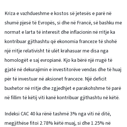
Kriza e vazhdueshme e kostos së jetesës e parë në
shumë pjesë të Evropës, si dhe në Francë, së bashku me
normat e larta të interesit dhe inflacionin në rritje ka
kontribuar gjithashtu që ekonomia franceze të shohë
një rritje relativisht të ulët krahasuar me disa nga
homologët e saj evropianë. Kjo ka bërë një rrugë të
gjatë në dekurajimin e investitorëve vendas dhe të huaj
për të investuar në aksionet franceze. Një deficit
buxhetor në rritje dhe zgjedhjet e parakohshme të parë
në fillim të këtij viti kanë kontribuar gjithashtu në këtë.
Indeksi CAC 40 ka rënë tashmë 3% nga viti në ditë,
megjithëse fitoi 2.78% këtë muaj, si dhe 1.25% në