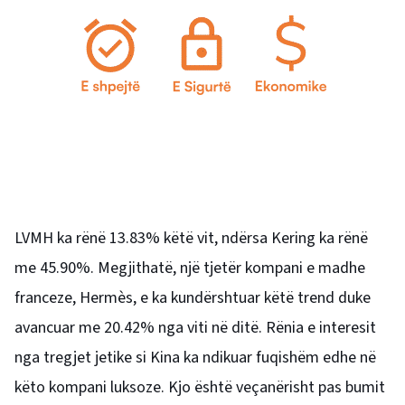
LVMH ka rënë 13.83% këtë vit, ndërsa Kering ka rënë
me 45.90%. Megjithatë, një tjetër kompani e madhe
franceze, Hermès, e ka kundërshtuar këtë trend duke
avancuar me 20.42% nga viti në ditë. Rënia e interesit
nga tregjet jetike si Kina ka ndikuar fuqishëm edhe në
këto kompani luksoze. Kjo është veçanërisht pas bumit