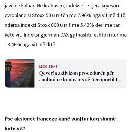
javën e kaluar. Në krahasim, indekset e tjera kryesore
evropiane si Stoxx 50 u rritën me 7.96% nga viti në ditë,
ndërsa indeksi Stoxx 600 u rrit me 5.42% deri më tani
këtë vit. Indeksi gjerman DAX gjithashtu është rritur me
18.46% nga viti në ditë.
LEXO EDHE
Qeveria aktivizon procedurën për
anulimin e kontratës së Aeroportit të
Vlorës
Pse aksionet franceze kanë vuajtur kaq shumë
këtë vit?