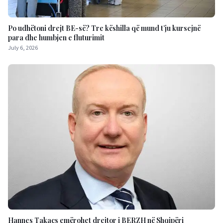
Po udhëtoni drejt BE-së? Tre këshilla që mund t’ju kursejnë
para dhe humbjen e fluturimit
July 6, 2026
Hannes Takacs emërohet drejtor i BERZH në Shqipëri