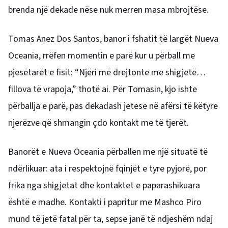
brenda një dekade nëse nuk merren masa mbrojtëse.
Tomas Anez Dos Santos, banor i fshatit të largët Nueva
Oceania, rrëfen momentin e parë kur u përball me
pjesëtarët e fisit: “Njëri më drejtonte me shigjetë…
fillova të vrapoja,” thotë ai. Për Tomasin, kjo ishte
përballja e parë, pas dekadash jetese në afërsi të këtyre
njerëzve që shmangin çdo kontakt me të tjerët.
Banorët e Nueva Oceania përballen me një situatë të
ndërlikuar: ata i respektojnë fqinjët e tyre pyjorë, por
frika nga shigjetat dhe kontaktet e paparashikuara
është e madhe. Kontakti i papritur me Mashco Piro
mund të jetë fatal për ta, sepse janë të ndjeshëm ndaj