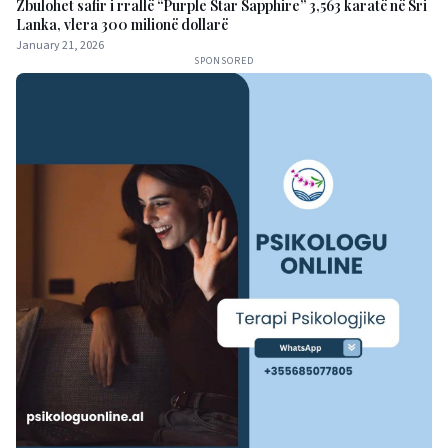
Zbulohet safir i rrallë “Purple Star Sapphire” 3,563 karatë në Sri
Lanka, vlera 300 milionë dollarë
January 21, 2026
SPONSORED