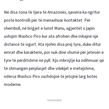
Në disa zona të tjera të Amazonës, qeveria ka ngritur
poste kontrolli për të menaxhuar kontaktet. Për
shembull, në brigjet e lumit Manu, agjentët u japin
ushqim Mashco Piro kur ata afrohen dhe mbajnë një
distancë të sigurt. Ata njohin disa prej tyre, duke ditur
emrat dhe karakterin, por nuk dinë shumë për jetesën e
tyre të përditshme në pyll. Kjo mbrojtje ka ndihmuar që
të shmangen përplasjet dhe vdekjet e mëtejshme,
ndërsa Mashco Piro vazhdojnë të jetojnë larg botës
moderne.
SPONSORED