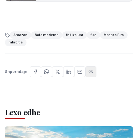
Amazon
Bota moderne
fis i izoluar
fise
Mashco Piro
mbrojtje
Shpërndaje:
Lexo edhe