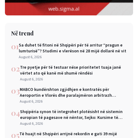
Në trend
01
Sa duhet të fitoni në Shqipëri për të arritur “pragun e
lumturisë”? Studimi e vlerëson në 28 mijë dollarë në vit
August 6, 2026
02
Tre pyetje për të testuar nëse prioritetet tuaja janë
vërtet ato që kanë më shumë rëndësi
August 6, 2026
03
MABCO kundërshton zgjidhjen e kontratës për
Aeroportin e Vlorës dhe paralajmëron arbitrazh
ndërkombëtar
August 6, 2026
04
Shqipëria synon të integrohet plotësisht në sistemin
europian të pagesave në nëntor, Sejko: Kursime të
mëdha për qytetarët dhe bizneset
August 6, 2026
05
Të huajt në Shqipëri arrijnë rekordin e gati 39 mijë