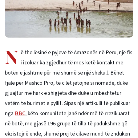
N
ë thellësinë e pyjeve të Amazonës në Peru, një fis
i izoluar ka zgjedhur të mos ketë kontakt me
botën e jashtme për më shumë se një shekull. Bëhet
fjalë për Mashco Piro, të cilët jetojnë si nomadë, duke
gjuajtur me hark e shigjeta dhe duke u mbështetur
vetëm te burimet e pyllit. Sipas një artikulli të publikuar
nga
BBC
, këto komunitete janë ndër më të rrezikuarat
në botë, me gjasë 196 grupe të tilla të padukshme që
ekzistojnë ende, shumë prej të cilave mund të zhduken