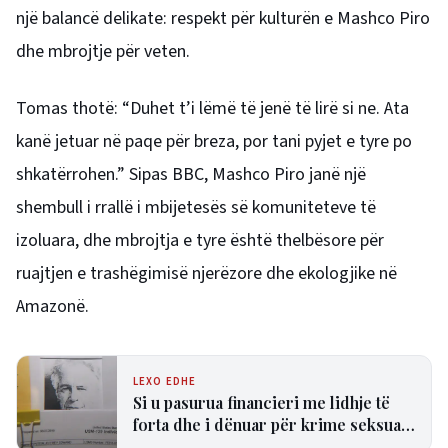
një balancë delikate: respekt për kulturën e Mashco Piro
dhe mbrojtje për veten.
Tomas thotë: “Duhet t’i lëmë të jenë të lirë si ne. Ata
kanë jetuar në paqe për breza, por tani pyjet e tyre po
shkatërrohen.” Sipas BBC, Mashco Piro janë një
shembull i rrallë i mbijetesës së komuniteteve të
izoluara, dhe mbrojtja e tyre është thelbësore për
ruajtjen e trashëgimisë njerëzore dhe ekologjike në
Amazonë.
LEXO EDHE
Si u pasurua financieri me lidhje të
forta dhe i dënuar për krime seksuale
Jeffrey Epstein?