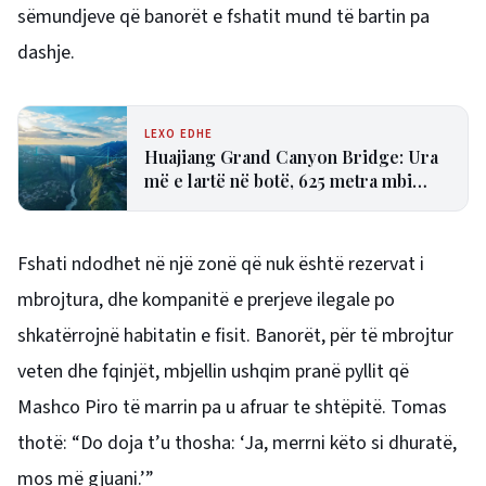
sëmundjeve që banorët e fshatit mund të bartin pa
dashje.
LEXO EDHE
Huajiang Grand Canyon Bridge: Ura
më e lartë në botë, 625 metra mbi
kanion
Fshati ndodhet në një zonë që nuk është rezervat i
mbrojtura, dhe kompanitë e prerjeve ilegale po
shkatërrojnë habitatin e fisit. Banorët, për të mbrojtur
veten dhe fqinjët, mbjellin ushqim pranë pyllit që
Mashco Piro të marrin pa u afruar te shtëpitë. Tomas
thotë: “Do doja t’u thosha: ‘Ja, merrni këto si dhuratë,
mos më gjuani.’”