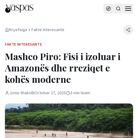
Kryefaqja
Fakte Interesante
FAKTE INTERESANTE
Mashco Piro: Fisi i izoluar i
Amazonës dhe rreziqet e
kohës moderne
Jonie Xhakolli
October 27, 2025
3
min
lexim