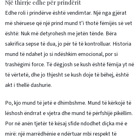
Një thirrje edhe për prindërit
Edhe roli i prindërve është vendimtar. Një nga gjërat
më shëruese që një prind mund t’i thotë fëmijës së vet
është: Nuk më detyrohesh me jetën tënde. Bëra
sakrifica sepse të dua, jo për të të kontrolluar. Historia
mund të ndahet jo si ndëshkim emocional, por si
trashëgimi force. Të dëgjosh se kush është fëmija yt në
të vërtetë, dhe jo thjesht se kush doje të bëhej, është
akt i thellë dashurie.
Po, kjo mund të jetë e dhimbshme. Mund të kërkojë të
lëshosh ëndrrat e vjetra dhe mund të përfshijë pikëllim.
Por në anën tjetër të kësaj sfide ndodhet diçka më e
mirë: një marrëdhënie e ndërtuar mbi respekt të