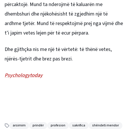
përcaktojë. Mund ta nderojmë të kaluarën me
dhembshuri dhe njëkohësisht të zgjedhim një të
ardhme tjetër. Mund të respektojmë prej nga vijmë dhe
t’i japim vetes lejen për të ecur përpara.
Dhe gjithçka nis me një të vërtetë: të thënë vetes,
njërës-tjetrit dhe brez pas brezi.
Psychologytoday
arsimim
prindër
profesion
sakrifica
shëndeti mendor