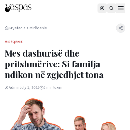
Kryefaqja
Mirëqenie
MIRËQENIE
Mes dashurisë dhe
pritshmërive: Si familja
ndikon në zgjedhjet tona
Admin
July 1, 2025
5
min
lexim