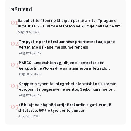
Në trend
01
Sa duhet të fitoni në Shqipëri për të arritur “pragun e
lumturisë”? Studimi e vlerëson në 28 mijë dollarë në vit
August 6, 2026
02
Tre pyetje për të testuar nëse prioritetet tuaja janë
vërtet ato që kanë më shumë rëndësi
August 6, 2026
03
MABCO kundërshton zgjidhjen e kontratës për
Aeroportin e Vlorës dhe paralajmëron arbitrazh
ndërkombëtar
August 6, 2026
04
Shqipëria synon të integrohet plotësisht në sistemin
europian të pagesave në nëntor, Sejko: Kursime të
mëdha për qytetarët dhe bizneset
August 6, 2026
05
Të huajt në Shqipëri arrijnë rekordin e gati 39 mijë
shtetasve, 60% e tyre për të punuar
August 6, 2026