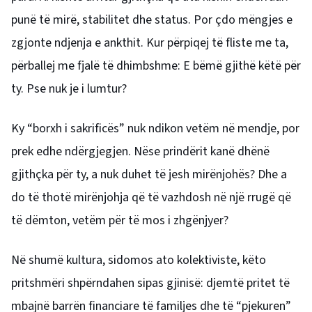
punë të mirë, stabilitet dhe status. Por çdo mëngjes e
zgjonte ndjenja e ankthit. Kur përpiqej të fliste me ta,
përballej me fjalë të dhimbshme: E bëmë gjithë këtë për
ty. Pse nuk je i lumtur?
Ky “borxh i sakrificës” nuk ndikon vetëm në mendje, por
prek edhe ndërgjegjen. Nëse prindërit kanë dhënë
gjithçka për ty, a nuk duhet të jesh mirënjohës? Dhe a
do të thotë mirënjohja që të vazhdosh në një rrugë që
të dëmton, vetëm për të mos i zhgënjyer?
Në shumë kultura, sidomos ato kolektiviste, këto
pritshmëri shpërndahen sipas gjinisë: djemtë pritet të
mbajnë barrën financiare të familjes dhe të “pjekuren”