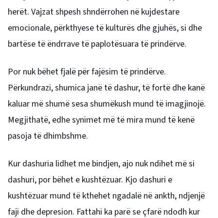
herët. Vajzat shpesh shndërrohen në kujdestare
emocionale, përkthyese të kulturës dhe gjuhës, si dhe
bartëse të ëndrrave të paplotësuara të prindërve.
Por nuk bëhet fjalë për fajësim të prindërve.
Përkundrazi, shumica janë të dashur, të fortë dhe kanë
kaluar më shumë sesa shumëkush mund të imagjinojë.
Megjithatë, edhe synimet më të mira mund të kenë
pasoja të dhimbshme.
Kur dashuria lidhet me bindjen, ajo nuk ndihet më si
dashuri, por bëhet e kushtëzuar. Kjo dashuri e
kushtëzuar mund të kthehet ngadalë në ankth, ndjenjë
faji dhe depresion. Fattahi ka parë se çfarë ndodh kur