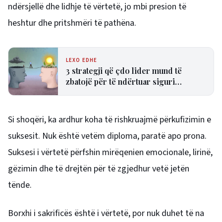
ndërsjellë dhe lidhje të vërtetë, jo mbi presion të
heshtur dhe pritshmëri të pathëna.
LEXO EDHE
3 strategji që çdo lider mund të
zbatojë për të ndërtuar siguri
psikologjike në ekip
Si shoqëri, ka ardhur koha të rishkruajmë përkufizimin e
suksesit. Nuk është vetëm diploma, paratë apo prona.
Suksesi i vërtetë përfshin mirëqenien emocionale, lirinë,
gëzimin dhe të drejtën për të zgjedhur vetë jetën
tënde.
Borxhi i sakrificës është i vërtetë, por nuk duhet të na