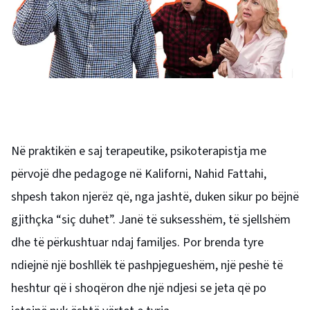
Në praktikën e saj terapeutike, psikoterapistja me
përvojë dhe pedagoge në Kaliforni, Nahid Fattahi,
shpesh takon njerëz që, nga jashtë, duken sikur po bëjnë
gjithçka “siç duhet”. Janë të suksesshëm, të sjellshëm
dhe të përkushtuar ndaj familjes. Por brenda tyre
ndiejnë një boshllëk të pashpjegueshëm, një peshë të
heshtur që i shoqëron dhe një ndjesi se jeta që po