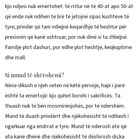
kjo ndjesi nuk emërtohet: të rritur në të 40-at apo 50-at
që ende nuk ndihen të lirë të jetojnë sipas kushteve të
tyre; prindër që tani ndiejnë keqardhje të heshtur për
presionin që kanë ushtruar, por nuk dinë si ta zhbëjnë.
Familje plot dashuri, por edhe plot heshtje, keqkuptime
dhe mall.
Si mund të shërohemi?
Nëse dikush e njeh veten në këtë përvojë, hapi i parë
është ta emërtojë: kjo quhet borxhi i sakrificës. Ta
thuash nuk të bën mosmirënjohës, por të ndershëm.
Mund të duash prindërit dhe njëkohësisht të ndihesh i
ngarkuar nga ëndrrat e tyre. Mund të nderosh atë që
ata kanë dhënë dhe njëkohësisht të dëshirosh diçka