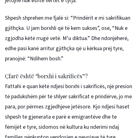
jetojnë nuk është vërtet e tyrja.
Shpesh shprehen me fjalë si: “Prindërit e mi sakrifikuan
gjithçka. U jam borxhli që të kem sukses”, ose, “Nuk e
zgjodha këtë rrugë vetë. M’u diktua.” Dhe ndonjëherë,
edhe pasi kanë arritur gjithçka që u kërkua prej tyre,
pranojnë: “Ndihem bosh.”
Çfarë është “borxhi i sakrificës”?
Fattahi e quan këtë ndjesi borxhi i sakrificës, një presion
të padukshëm për të shlyer sakrificat e prindërve, jo me
para, por përmes zgjedhjeve jetësore. Kjo ndjesi haset
shpesh te gjenerata e parë e emigrantëve dhe te
fëmijët e tyre, sidomos në kultura ku nderimi ndaj
familjes nënkupton vendosjen e nevojave të tyre