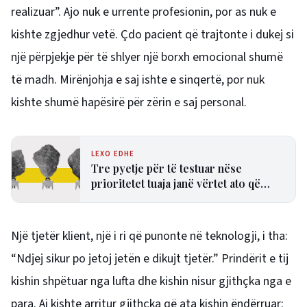
realizuar”. Ajo nuk e urrente profesionin, por as nuk e
kishte zgjedhur vetë. Çdo pacient që trajtonte i dukej si
një përpjekje për të shlyer një borxh emocional shumë
të madh. Mirënjohja e saj ishte e sinqertë, por nuk
kishte shumë hapësirë për zërin e saj personal.
LEXO EDHE
Tre pyetje për të testuar nëse
prioritetet tuaja janë vërtet ato që
kanë më shumë rëndësi
Një tjetër klient, një i ri që punonte në teknologji, i tha:
“Ndjej sikur po jetoj jetën e dikujt tjetër.” Prindërit e tij
kishin shpëtuar nga lufta dhe kishin nisur gjithçka nga e
para. Ai kishte arritur gjithçka që ata kishin ëndërruar: