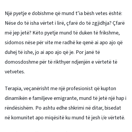
Një pyetje e dobishme që mund t’ia bësh vetes është:
Nëse do të isha vërtet i lirë, çfarë do të zgjidhja? Çfarë
më jep jetë? Këto pyetje mund të duken të frikshme,
sidomos nëse për vite me radhë ke qenë ai apo ajo që
duhej të ishe, jo ai apo ajo që je. Por janë të
domosdoshme për të rikthyer ndjenjën e vërtetë të
vetvetes.
Terapia, veçanërisht me një profesionist që kupton
dinamikën e familjeve emigrante, mund të jetë një hap i
rëndësishëm. Po ashtu edhe shkrimi në ditar, bisedat
në komunitet apo miqësitë ku mund të jesh i/e vërtetë.