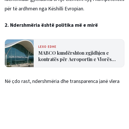
për të ardhmen nga Këshilli Evropian.
2. Ndershmëria është politika më e mirë
LEXO EDHE
MABCO kundërshton zgjidhjen e
kontratës për Aeroportin e Vlorës
dhe paralajmëron arbitrazh
ndërkombëtar
Në çdo rast, ndershmëria dhe transparenca janë vlera
shumë të çmuara familjare që mund të zbatohen edhe
për vlerat thelbësore të kompanisë. Ndërsa
ndershmëria shpesh cilësohet si një vlerë e
rëndësishme në mjedisin e biznesit, ekonomistët mund
të argumentojnë se pandershmëria mund të sjellë edhe