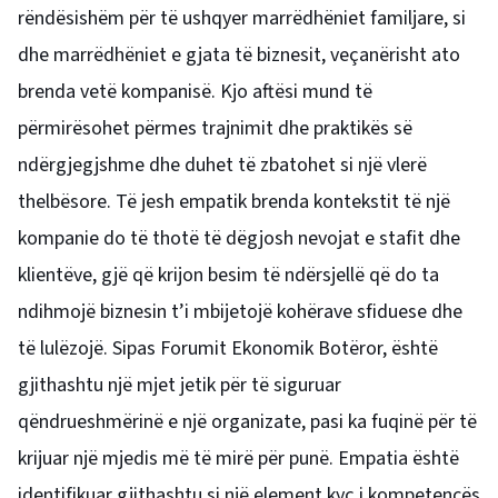
rëndësishëm për të ushqyer marrëdhëniet familjare, si
dhe marrëdhëniet e gjata të biznesit, veçanërisht ato
brenda vetë kompanisë. Kjo aftësi mund të
përmirësohet përmes trajnimit dhe praktikës së
ndërgjegjshme dhe duhet të zbatohet si një vlerë
thelbësore. Të jesh empatik brenda kontekstit të një
kompanie do të thotë të dëgjosh nevojat e stafit dhe
klientëve, gjë që krijon besim të ndërsjellë që do ta
ndihmojë biznesin t’i mbijetojë kohërave sfiduese dhe
të lulëzojë. Sipas Forumit Ekonomik Botëror, është
gjithashtu një mjet jetik për të siguruar
qëndrueshmërinë e një organizate, pasi ka fuqinë për të
krijuar një mjedis më të mirë për punë. Empatia është
identifikuar gjithashtu si një element kyç i kompetencës