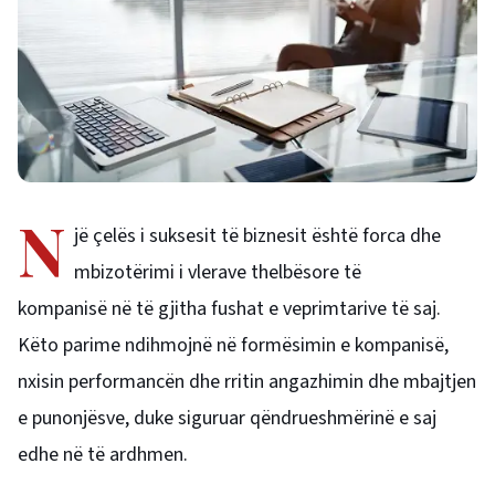
N
jë çelës i suksesit të biznesit është forca dhe
mbizotërimi i vlerave thelbësore të
kompanisë në të gjitha fushat e veprimtarive të saj.
Këto parime ndihmojnë në formësimin e kompanisë,
nxisin performancën dhe rritin angazhimin dhe mbajtjen
e punonjësve, duke siguruar qëndrueshmërinë e saj
edhe në të ardhmen.