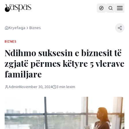
Kryefaqja
Biznes
BIZNES
Ndihmo suksesin e biznesit të
zgjatë përmes këtyre 5 vlerave
familjare
Admin
November 30, 2024
3
min
lexim