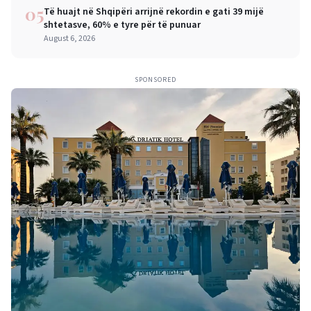
05
Të huajt në Shqipëri arrijnë rekordin e gati 39 mijë
shtetasve, 60% e tyre për të punuar
August 6, 2026
SPONSORED