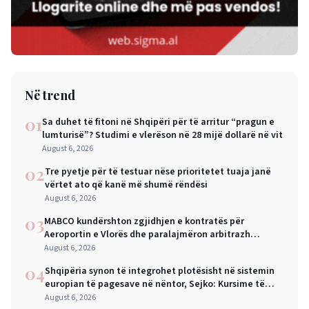
Në trend
01
Sa duhet të fitoni në Shqipëri për të arritur “pragun e
lumturisë”? Studimi e vlerëson në 28 mijë dollarë në vit
August 6, 2026
02
Tre pyetje për të testuar nëse prioritetet tuaja janë
vërtet ato që kanë më shumë rëndësi
August 6, 2026
03
MABCO kundërshton zgjidhjen e kontratës për
Aeroportin e Vlorës dhe paralajmëron arbitrazh
ndërkombëtar
August 6, 2026
04
Shqipëria synon të integrohet plotësisht në sistemin
europian të pagesave në nëntor, Sejko: Kursime të
mëdha për qytetarët dhe bizneset
August 6, 2026