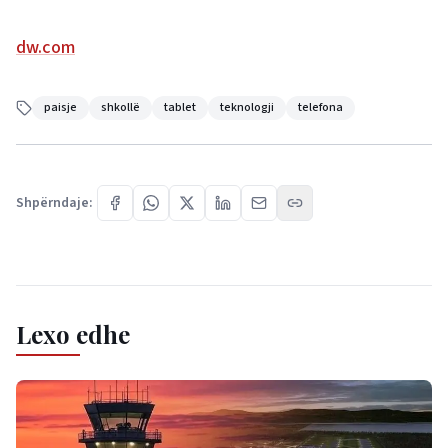
dw.com
paisje
shkollë
tablet
teknologji
telefona
Shpërndaje:
Lexo edhe