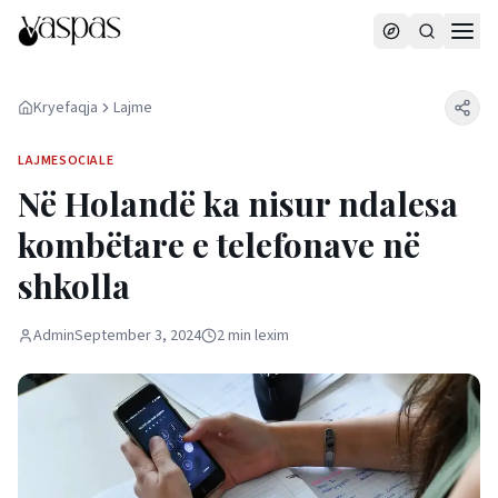
Kryefaqja
Lajme
LAJME
SOCIALE
Në Holandë ka nisur ndalesa
kombëtare e telefonave në
shkolla
Admin
September 3, 2024
2
min
lexim