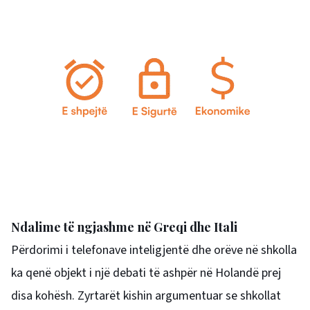
Ndalime të ngjashme në Greqi dhe Itali
Përdorimi i telefonave inteligjentë dhe orëve në shkolla
ka qenë objekt i një debati të ashpër në Holandë prej
disa kohësh. Zyrtarët kishin argumentuar se shkollat ​​