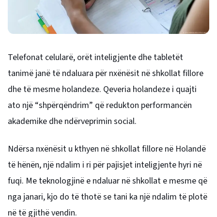
Telefonat celularë, orët inteligjente dhe tabletët
tanimë janë të ndaluara për nxënësit në shkollat ​​fillore
dhe të mesme holandeze. Qeveria holandeze i quajti
ato një “shpërqëndrim” që redukton performancën
akademike dhe ndërveprimin social.
Ndërsa nxënësit u kthyen në shkollat ​​fillore në Holandë
të hënën, një ndalim i ri për pajisjet inteligjente hyri në
fuqi. Me teknologjinë e ndaluar në shkollat ​​e mesme që
nga janari, kjo do të thotë se tani ka një ndalim të plotë
në të gjithë vendin.