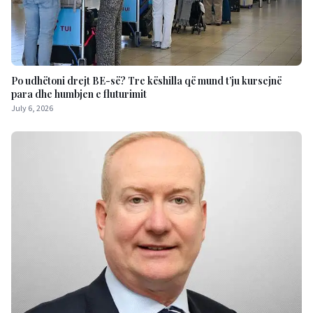
Po udhëtoni drejt BE-së? Tre këshilla që mund t’ju kursejnë
para dhe humbjen e fluturimit
July 6, 2026