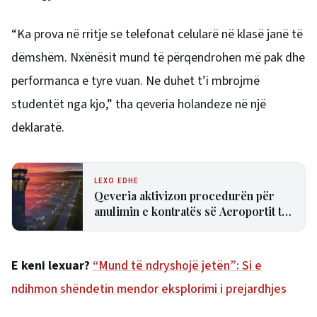
“Ka prova në rritje se telefonat celularë në klasë janë të
dëmshëm. Nxënësit mund të përqendrohen më pak dhe
performanca e tyre vuan. Ne duhet t’i mbrojmë
studentët nga kjo,” tha qeveria holandeze në një
deklaratë.
LEXO EDHE
Qeveria aktivizon procedurën për
anulimin e kontratës së Aeroportit të
Vlorës
E keni lexuar?
“Mund të ndryshojë jetën”: Si e
ndihmon shëndetin mendor eksplorimi i prejardhjes