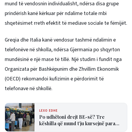
mund të vendosnin individualisht, ndërsa disa grupe
prindërish kanë kërkuar për ndalime totale mbi
shqetësimet rreth efektit të mediave sociale te fëmijët.
Greqia dhe Italia kanë vendosur tashmë ndalimin e
telefonëve në shkolla, ndërsa Gjermania po shqyrton
mundësinë e një mase të tillë. Një studim i fundit nga
Organizata për Bashkëpunim dhe Zhvillim Ekonomik
(OECD) rekomandoi kufizimin e përdorimit të
telefonave në shkollë.
LEXO EDHE
Po udhëtoni drejt BE-së? Tre
këshilla që mund t’ju kursejnë para
dhe humbjen e fluturimit