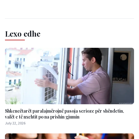
Lexo edhe
Shkencëtarët paralajmërojnë pasoja serioze për shëndetin,
valët e të nxehtit po na prishin gjumin
July 22, 2026