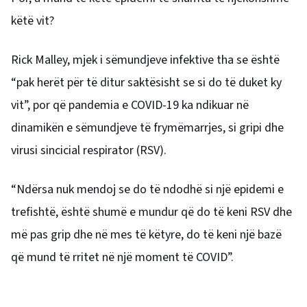
këtë vit?
Rick Malley, mjek i sëmundjeve infektive tha se është
“pak herët për të ditur saktësisht se si do të duket ky
vit”, por që pandemia e COVID-19 ka ndikuar në
dinamikën e sëmundjeve të frymëmarrjes, si gripi dhe
virusi sincicial respirator (RSV).
“Ndërsa nuk mendoj se do të ndodhë si një epidemi e
trefishtë, është shumë e mundur që do të keni RSV dhe
më pas grip dhe në mes të këtyre, do të keni një bazë
që mund të rritet në një moment të COVID”.