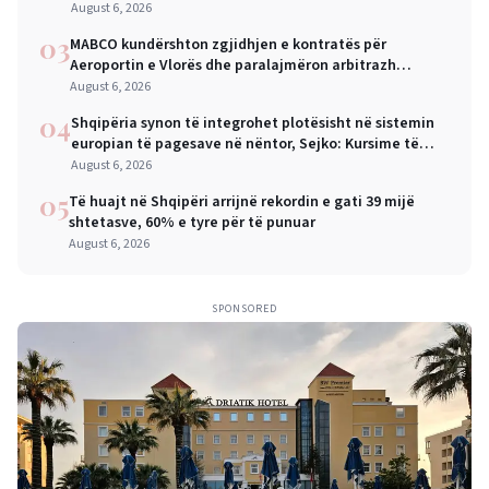
August 6, 2026
03
MABCO kundërshton zgjidhjen e kontratës për
Aeroportin e Vlorës dhe paralajmëron arbitrazh
ndërkombëtar
August 6, 2026
04
Shqipëria synon të integrohet plotësisht në sistemin
europian të pagesave në nëntor, Sejko: Kursime të
mëdha për qytetarët dhe bizneset
August 6, 2026
05
Të huajt në Shqipëri arrijnë rekordin e gati 39 mijë
shtetasve, 60% e tyre për të punuar
August 6, 2026
SPONSORED