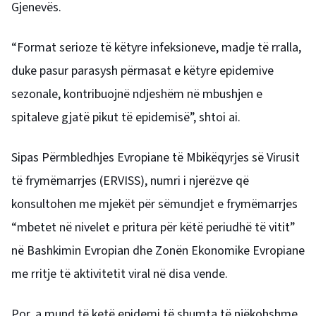
Gjenevës.
“Format serioze të këtyre infeksioneve, madje të rralla,
duke pasur parasysh përmasat e këtyre epidemive
sezonale, kontribuojnë ndjeshëm në mbushjen e
spitaleve gjatë pikut të epidemisë”, shtoi ai.
Sipas Përmbledhjes Evropiane të Mbikëqyrjes së Virusit
të frymëmarrjes (ERVISS), numri i njerëzve që
konsultohen me mjekët për sëmundjet e frymëmarrjes
“mbetet në nivelet e pritura për këtë periudhë të vitit”
në Bashkimin Evropian dhe Zonën Ekonomike Evropiane
me rritje të aktivitetit viral në disa vende.
Por, a mund të ketë epidemi të shumta të njëkohshme