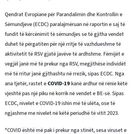
Qendrat Evropiane për Parandalimin dhe Kontrollin e
Sëmundjeve (ECDC) paralajmëruan në raportin e saj të
fundit të kërcënimit të sëmundjes se të gjitha vendet
duhet të përgatiten për një rritje të vazhdueshme të
aktivitetit të RSV gjatë javëve të ardhshme. Fëmijët e
vegjël janë më të prekur nga RSV, megjithëse individët
më të rritur janë gjithashtu në rrezik, sipas ECDC. Nga
ana tjetër, rastet e
COVID-19
kanë ardhur në rënie këtë
vjeshtë pas një piku në korrik në vendet e BE-së. Sipas
ECDC, nivelet e COVID-19 ishin më të ulëta, ose të
ngjashme me nivelet në këtë periudhë të vitit 2023.
“COVID është më pak i prekur nga stinët, sesa viruset e