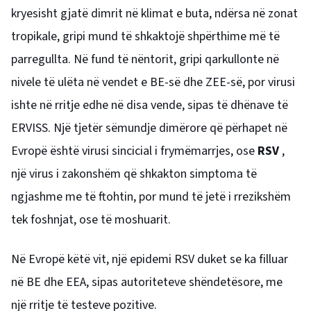
kryesisht gjatë dimrit në klimat e buta, ndërsa në zonat
tropikale, gripi mund të shkaktojë shpërthime më të
parregullta. Në fund të nëntorit, gripi qarkullonte në
nivele të ulëta në vendet e BE-së dhe ZEE-së, por virusi
ishte në rritje edhe në disa vende, sipas të dhënave të
ERVISS. Një tjetër sëmundje dimërore që përhapet në
Evropë është virusi sincicial i frymëmarrjes, ose
RSV
,
një virus i zakonshëm që shkakton simptoma të
ngjashme me të ftohtin, por mund të jetë i rrezikshëm
tek foshnjat, ose të moshuarit.
Në Evropë këtë vit, një epidemi RSV duket se ka filluar
në BE dhe EEA, sipas autoriteteve shëndetësore, me
një rritje të testeve pozitive.