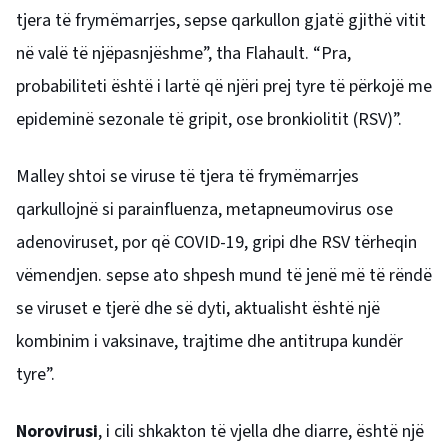
tjera të frymëmarrjes, sepse qarkullon gjatë gjithë vitit
në valë të njëpasnjëshme”, tha Flahault. “Pra,
probabiliteti është i lartë që njëri prej tyre të përkojë me
epideminë sezonale të gripit, ose bronkiolitit (RSV)”.
Malley shtoi se viruse të tjera të frymëmarrjes
qarkullojnë si parainfluenza, metapneumovirus ose
adenoviruset, por që COVID-19, gripi dhe RSV tërheqin
vëmendjen. sepse ato shpesh mund të jenë më të rëndë
se viruset e tjerë dhe së dyti, aktualisht është një
kombinim i vaksinave, trajtime dhe antitrupa kundër
tyre”.
Norovirusi
, i cili shkakton të vjella dhe diarre, është një