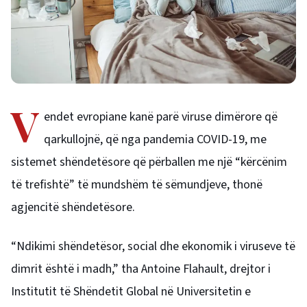
V
endet evropiane kanë parë viruse dimërore që
qarkullojnë, që nga pandemia COVID-19, me
sistemet shëndetësore që përballen me një “kërcënim
të trefishtë” të mundshëm të sëmundjeve, thonë
agjencitë shëndetësore.
“Ndikimi shëndetësor, social dhe ekonomik i viruseve të
dimrit është i madh,” tha Antoine Flahault, drejtor i
Institutit të Shëndetit Global në Universitetin e