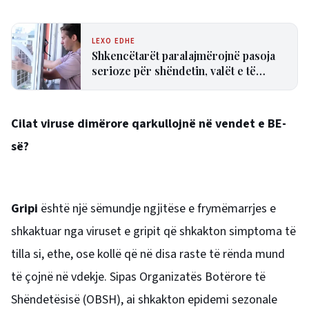
LEXO EDHE
Shkencëtarët paralajmërojnë pasoja
serioze për shëndetin, valët e të
nxehtit po na prishin gjumin
Cilat viruse dimërore qarkullojnë në vendet e BE-
së?
Gripi
është një sëmundje ngjitëse e frymëmarrjes e
shkaktuar nga viruset e gripit që shkakton simptoma të
tilla si, ethe, ose kollë që në disa raste të rënda mund
të çojnë në vdekje. Sipas Organizatës Botërore të
Shëndetësisë (OBSH), ai shkakton epidemi sezonale