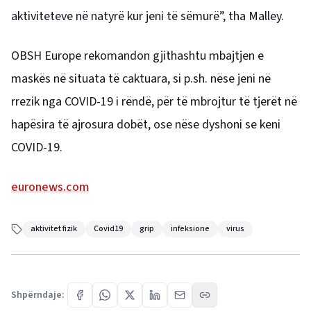
aktiviteteve në natyrë kur jeni të sëmurë”, tha Malley.
OBSH Europe rekomandon gjithashtu mbajtjen e
maskës në situata të caktuara, si p.sh. nëse jeni në
rrezik nga COVID-19 i rëndë, për të mbrojtur të tjerët në
hapësira të ajrosura dobët, ose nëse dyshoni se keni
COVID-19.
euronews.com
aktivitet fizik
Covid19
grip
infeksione
virus
Shpërndaje: