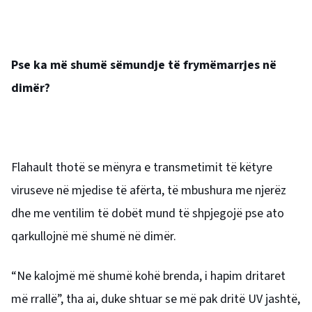
Pse ka më shumë sëmundje të frymëmarrjes në
dimër?
Flahault thotë se mënyra e transmetimit të këtyre
viruseve në mjedise të afërta, të mbushura me njerëz
dhe me ventilim të dobët mund të shpjegojë pse ato
qarkullojnë më shumë në dimër.
“Ne kalojmë më shumë kohë brenda, i hapim dritaret
më rrallë”, tha ai, duke shtuar se më pak dritë UV jashtë,