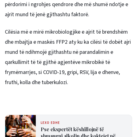
përdorimi i ngrohjes qendrore dhe më shumë ndotje e
ajrit mund të jenë gjithashtu faktorë.
Cilësia më e mirë mikrobiologjike e ajrit të brendshëm
dhe mbajtja e maskës FFP2 aty ku ka cilësi të dobët ajri
mund të ndihmojë gjithashtu në parandalimin e
qarkullimit të të gjithë agjentëve mikrobikë të
frymëmarrjes, si COVID-19, gripi, RSV, lija e dhenve,
fruthi, kolla dhe tuberkulozi.
LEXO EDHE
Pse ekspertët këshillojnë të
shmangni alkolin dhe koktejet në