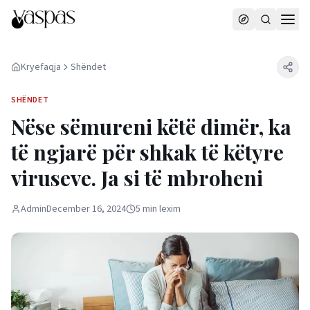
Kryefaqja
Shëndet
SHËNDET
Nëse sëmureni këtë dimër, ka
të ngjarë për shkak të këtyre
viruseve. Ja si të mbroheni
Admin
December 16, 2024
5
min
lexim