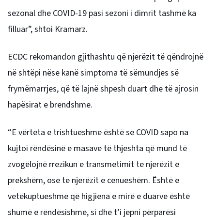
sezonal dhe COVID-19 pasi sezoni i dimrit tashmë ka
filluar”, shtoi Kramarz.
ECDC rekomandon gjithashtu që njerëzit të qëndrojnë
në shtëpi nëse kanë simptoma të sëmundjes së
frymëmarrjes, që të lajnë shpesh duart dhe të ajrosin
hapësirat e brendshme.
“E vërteta e trishtueshme është se COVID sapo na
kujtoi rëndësinë e masave të thjeshta që mund të
zvogëlojnë rrezikun e transmetimit te njerëzit e
prekshëm, ose te njerëzit e cenueshëm. Është e
vetëkuptueshme që higjiena e mirë e duarve është
shumë e rëndësishme, si dhe t’i jepni përparësi