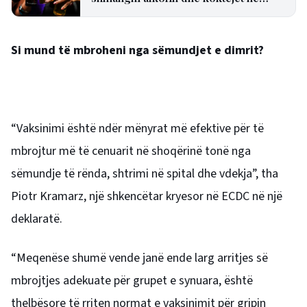
ditët përvëluese
Si mund të mbroheni nga sëmundjet e dimrit?
“Vaksinimi është ndër mënyrat më efektive për të
mbrojtur më të cenuarit në shoqërinë tonë nga
sëmundje të rënda, shtrimi në spital dhe vdekja”, tha
Piotr Kramarz, një shkencëtar kryesor në ECDC në një
deklaratë.
“Meqenëse shumë vende janë ende larg arritjes së
mbrojtjes adekuate për grupet e synuara, është
thelbësore të rriten normat e vaksinimit për gripin