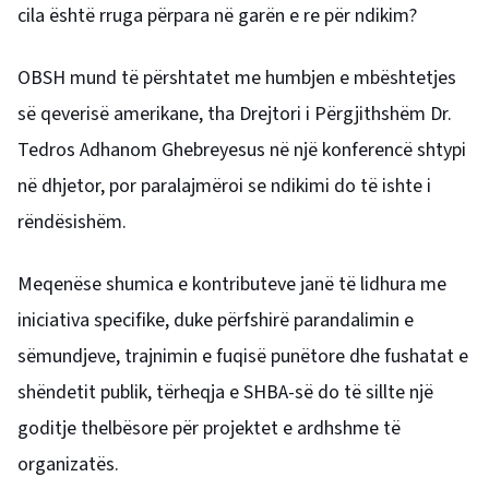
cila është rruga përpara në garën e re për ndikim?
OBSH mund të përshtatet me humbjen e mbështetjes
së qeverisë amerikane, tha Drejtori i Përgjithshëm Dr.
Tedros Adhanom Ghebreyesus në një konferencë shtypi
në dhjetor, por paralajmëroi se ndikimi do të ishte i
rëndësishëm.
Meqenëse shumica e kontributeve janë të lidhura me
iniciativa specifike, duke përfshirë parandalimin e
sëmundjeve, trajnimin e fuqisë punëtore dhe fushatat e
shëndetit publik, tërheqja e SHBA-së do të sillte një
goditje thelbësore për projektet e ardhshme të
organizatës.