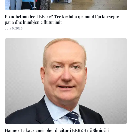
Po udhëtoni drejt BE-së? Tre këshilla që mund t’ju kursejnë
para dhe humbjen e fluturimit
July 6, 2026
Hannes Takacs emërohet drejtor i BERZH në Shqipëri