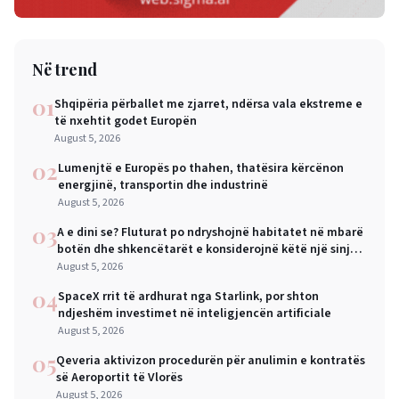
Në trend
01
Shqipëria përballet me zjarret, ndërsa vala ekstreme e
të nxehtit godet Europën
August 5, 2026
02
Lumenjtë e Europës po thahen, thatësira kërcënon
energjinë, transportin dhe industrinë
August 5, 2026
03
A e dini se? Fluturat po ndryshojnë habitatet në mbarë
botën dhe shkencëtarët e konsiderojnë këtë një sinjal
alarmi
August 5, 2026
04
SpaceX rrit të ardhurat nga Starlink, por shton
ndjeshëm investimet në inteligjencën artificiale
August 5, 2026
05
Qeveria aktivizon procedurën për anulimin e kontratës
së Aeroportit të Vlorës
August 5, 2026