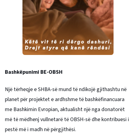
Bashkëpunimi BE-OBSH
Një tërheqje e SHBA-së mund të ndikojë gjithashtu në
planet për projektet e ardhshme të bashkëfinancuara
me Bashkimin Evropian, aktualisht një nga donatorët
më të mëdhenj vullnetarë të OBSH-së dhe kontribuesi i
pestë më i madh në përgjithësi.