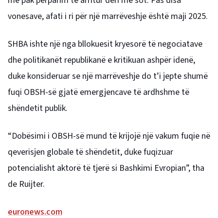
me pak përparim të arritur deri më sot. Pas disa
vonesave, afati i ri për një marrëveshje është maji 2025.
SHBA ishte një nga bllokuesit kryesorë të negociatave
dhe politikanët republikanë e kritikuan ashpër idenë,
duke konsideruar se një marrëveshje do t’i jepte shumë
fuqi OBSH-së gjatë emergjencave të ardhshme të
shëndetit publik.
“Dobësimi i OBSH-së mund të krijojë një vakum fuqie në
qeverisjen globale të shëndetit, duke fuqizuar
potencialisht aktorë të tjerë si Bashkimi Evropian”, tha
de Ruijter.
euronews.com