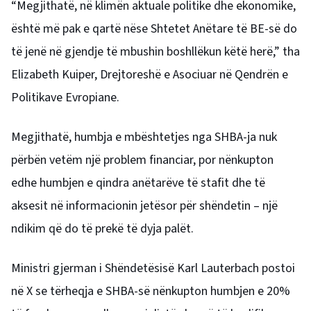
“Megjithatë, në klimën aktuale politike dhe ekonomike,
është më pak e qartë nëse Shtetet Anëtare të BE-së do
të jenë në gjendje të mbushin boshllëkun këtë herë,” tha
Elizabeth Kuiper, Drejtoreshë e Asociuar në Qendrën e
Politikave Evropiane.
Megjithatë, humbja e mbështetjes nga SHBA-ja nuk
përbën vetëm një problem financiar, por nënkupton
edhe humbjen e qindra anëtarëve të stafit dhe të
aksesit në informacionin jetësor për shëndetin – një
ndikim që do të prekë të dyja palët.
Ministri gjerman i Shëndetësisë Karl Lauterbach postoi
në X se tërheqja e SHBA-së nënkupton humbjen e 20%