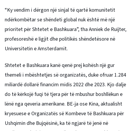
“Ky vendim i dërgon një sinjal të qartë komunitetit
ndërkombëtar se shëndeti global nuk është më një
prioritet për Shtetet e Bashkuara”, tha Anniek de Ruijter,
profesoreshë e ligjit dhe politikës shëndetësore në
Universitetin e Amsterdamit.
Shtetet e Bashkuara kanë qenë prej kohësh një gur
themeli i mbështetjes së organizatës, duke ofruar 1.284
miliardë dollarë financim midis 2022 dhe 2023. Kjo dalje
do të kërkojë fuqi të tjera për të mbushur boshllëkun e
lënë nga qeveria amerikane. BE-ja ose Kina, aktualisht
kryesuese e Organizatës së Kombeve të Bashkuara për
Ushqimin dhe Bujqësinë, ka të ngjarë të jenë në