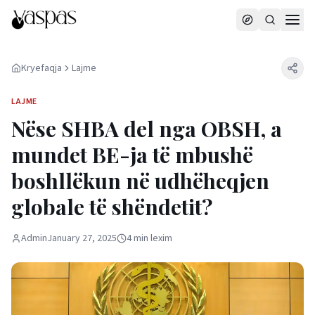
Kryefaqja
Lajme
LAJME
Nëse SHBA del nga OBSH, a
mundet BE-ja të mbushë
boshllëkun në udhëheqjen
globale të shëndetit?
Admin
January 27, 2025
4
min
lexim