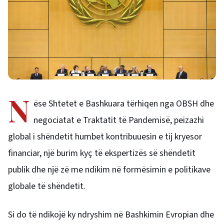
N
ëse Shtetet e Bashkuara tërhiqen nga OBSH dhe
negociatat e Traktatit të Pandemisë, peizazhi
global i shëndetit humbet kontribuuesin e tij kryesor
financiar, një burim kyç të ekspertizës së shëndetit
publik dhe një zë me ndikim në formësimin e politikave
globale të shëndetit.
Si do të ndikojë ky ndryshim në Bashkimin Evropian dhe