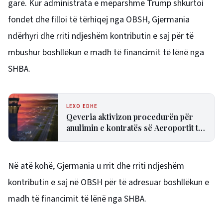
garë. Kur administrata e mëparshme Trump shkurtoi
fondet dhe filloi të tërhiqej nga OBSH, Gjermania
ndërhyri dhe rriti ndjeshëm kontributin e saj për të
mbushur boshllëkun e madh të financimit të lënë nga
SHBA.
LEXO EDHE
Qeveria aktivizon procedurën për
anulimin e kontratës së Aeroportit të
Vlorës
Në atë kohë, Gjermania u rrit dhe rriti ndjeshëm
kontributin e saj në OBSH për të adresuar boshllëkun e
madh të financimit të lënë nga SHBA.