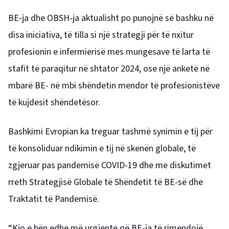
BE-ja dhe OBSH-ja aktualisht po punojnë së bashku në
disa iniciativa, të tilla si një strategji për të nxitur
profesionin e infermierisë mes mungesave të larta të
stafit të paraqitur në shtator 2024, ose një anketë në
mbarë BE- në mbi shëndetin mendor të profesionistëve
të kujdesit shëndetësor.
Bashkimi Evropian ka treguar tashmë synimin e tij për
të konsoliduar ndikimin e tij në skenën globale, të
zgjeruar pas pandemisë COVID-19 dhe me diskutimet
rreth Strategjisë Globale të Shëndetit të BE-së dhe
Traktatit të Pandemisë.
“Kjo e bën edhe më urgjente që BE-ja të rimendojë