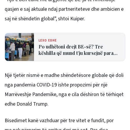
qasjen e saj aktuale ndaj partneriteteve dhe ambicien e
saj në shëndetin global”, shtoi Kuiper.
LEXO EDHE
Po udhëtoni drejt BE-së? Tre
këshilla që mund t’ju kursejnë para
dhe humbjen e fluturimit
Një tjetër nismë e madhe shëndetësore globale që doli
nga pandemia COVID-19 ishte propozimi për një
Marrëveshje Pandemike, nga e cila dëshiron të tërhiqet
edhe Donald Trump.
Bisedimet kanë vazhduar për tre vitet e fundit, por