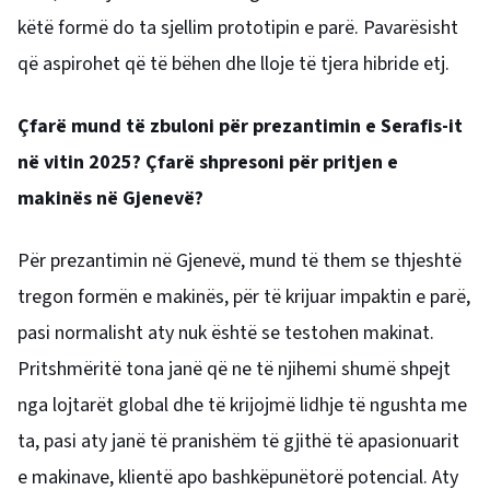
këtë formë do ta sjellim prototipin e parë. Pavarësisht
që aspirohet që të bëhen dhe lloje të tjera hibride etj.
Çfarë mund të zbuloni për prezantimin e Serafis-it
në vitin 2025? Çfarë shpresoni për pritjen e
makinës në Gjenevë?
Për prezantimin në Gjenevë, mund të them se thjeshtë
tregon formën e makinës, për të krijuar impaktin e parë,
pasi normalisht aty nuk është se testohen makinat.
Pritshmëritë tona janë që ne të njihemi shumë shpejt
nga lojtarët global dhe të krijojmë lidhje të ngushta me
ta, pasi aty janë të pranishëm të gjithë të apasionuarit
e makinave, klientë apo bashkëpunëtorë potencial. Aty