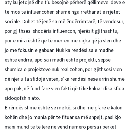
aty ku jetojnë dhe t’u besojnë përherë qëllimeve ideve e
të mos të influencohen shumë nga rrethanat e rrjetet
sociale. Duhet të jenë sa më ëndërrimtarë, të vendosur,
por gjithsesi shoqëria influencon, njerëzit gjithashtu,
por e mira është që të merren me diçka që ja vlen dhe
jo me fokusin e gabuar. Nuk ka rëndësi sa e madhe
është ëndrra, apo sa i madh është projekti, sepse
shumica e projekteve nuk realizohen, por gjithsesi vlen
që njeriu ta sfidojë veten, s’ka rëndësi nëse arrin shumë
apo pak, në fund fare vlen fakti që ti ke kaluar disa sfida
sidoqofshin ato.
E rëndësishme është se me kë, si dhe me çfarë e kalon
kohën dhe jo mania për të fituar sa më shpejt, pasi kjo
mani mund të të lërë në vend numëro përsa i përket