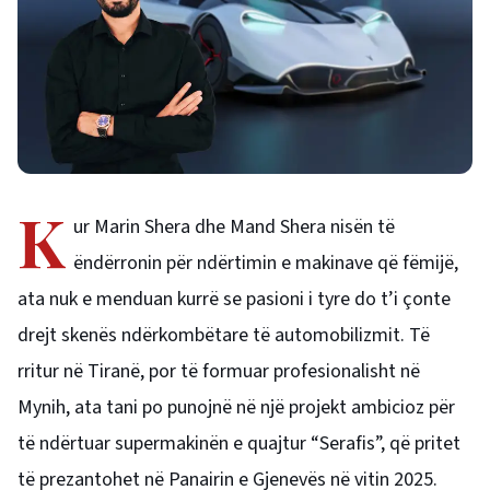
K
ur Marin Shera dhe Mand Shera nisën të
ëndërronin për ndërtimin e makinave që fëmijë,
ata nuk e menduan kurrë se pasioni i tyre do t’i çonte
drejt skenës ndërkombëtare të automobilizmit. Të
rritur në Tiranë, por të formuar profesionalisht në
Mynih, ata tani po punojnë në një projekt ambicioz për
të ndërtuar supermakinën e quajtur “Serafis”, që pritet
të prezantohet në Panairin e Gjenevës në vitin 2025.