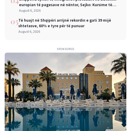
04
europian të pagesave në nëntor, Sejko: Kursime të
mëdha për qytetarët dhe bizneset
August 6, 2026
05
Të huajt në Shqipëri arrijnë rekordin e gati 39 mijë
shtetasve, 60% e tyre për të punuar
August 6, 2026
SPONSORED