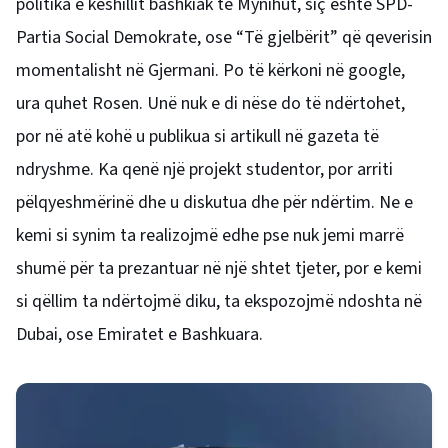
politika e këshillit bashkiak të Mynihut, siç është SPD-
Partia Social Demokrate, ose “Të gjelbërit” që qeverisin
momentalisht në Gjermani. Po të kërkoni në google,
ura quhet Rosen. Unë nuk e di nëse do të ndërtohet,
por në atë kohë u publikua si artikull në gazeta të
ndryshme. Ka qenë një projekt studentor, por arriti
pëlqyeshmërinë dhe u diskutua dhe për ndërtim. Ne e
kemi si synim ta realizojmë edhe pse nuk jemi marrë
shumë për ta prezantuar në një shtet tjeter, por e kemi
si qëllim ta ndërtojmë diku, ta ekspozojmë ndoshta në
Dubai, ose Emiratet e Bashkuara.