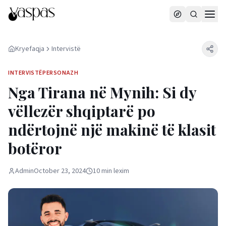
Kryefaqja
Intervistë
INTERVISTË
PERSONAZH
Nga Tirana në Mynih: Si dy
vëllezër shqiptarë po
ndërtojnë një makinë të klasit
botëror
Admin
October 23, 2024
10
min
lexim