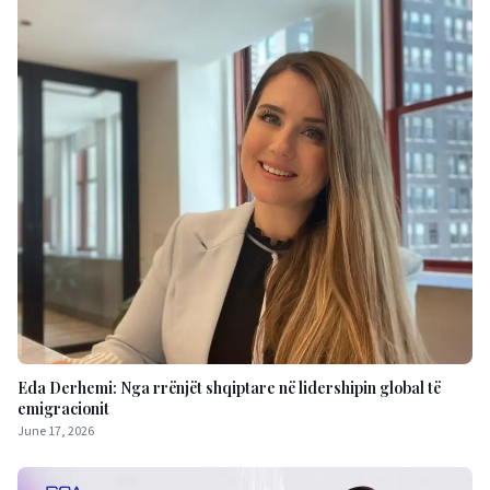
Eda Derhemi: Nga rrënjët shqiptare në lidershipin global të
emigracionit
June 17, 2026