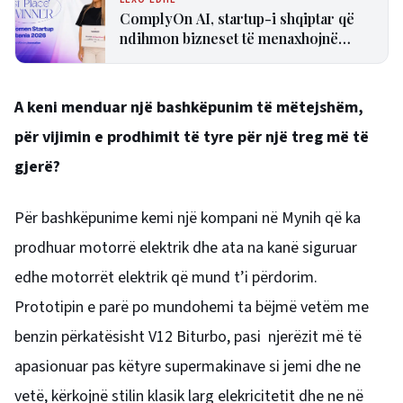
ComplyOn AI, startup-i shqiptar që
ndihmon bizneset të menaxhojnë
riskun e inteligjencës artificiale!
A keni menduar një bashkëpunim të mëtejshëm,
për vijimin e prodhimit të tyre për një treg më të
gjerë?
Për bashkëpunime kemi një kompani në Mynih që ka
prodhuar motorrë elektrik dhe ata na kanë siguruar
edhe motorrët elektrik që mund t’i përdorim.
Prototipin e parë po mundohemi ta bëjmë vetëm me
benzin përkatësisht V12 Biturbo, pasi njerëzit më të
apasionuar pas këtyre supermakinave si jemi dhe ne
vetë, kërkojnë stilin klasik larg elekricitetit dhe ne në