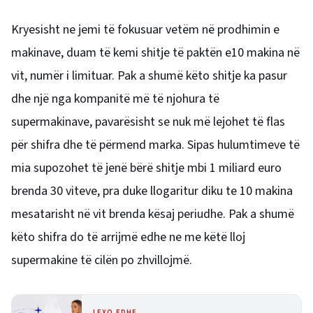
Kryesisht ne jemi të fokusuar vetëm në prodhimin e
makinave, duam të kemi shitje të paktën e10 makina në
vit, numër i limituar. Pak a shumë këto shitje ka pasur
dhe një nga kompanitë më të njohura të
supermakinave, pavarësisht se nuk më lejohet të flas
për shifra dhe të përmend marka. Sipas hulumtimeve të
mia supozohet të jenë bërë shitje mbi 1 miliard euro
brenda 30 viteve, pra duke llogaritur diku te 10 makina
mesatarisht në vit brenda kësaj periudhe. Pak a shumë
këto shifra do të arrijmë edhe ne me këtë lloj
supermakine të cilën po zhvillojmë.
LEXO EDHE