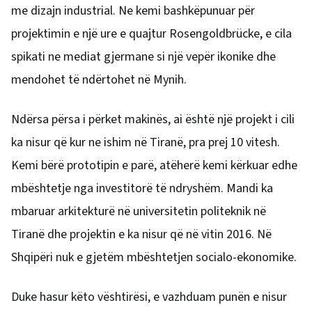
me dizajn industrial. Ne kemi bashkëpunuar për
projektimin e një ure e quajtur Rosengoldbrücke, e cila
spikati ne mediat gjermane si një vepër ikonike dhe
mendohet të ndërtohet në Mynih.
Ndërsa përsa i përket makinës, ai është një projekt i cili
ka nisur që kur ne ishim në Tiranë, pra prej 10 vitesh.
Kemi bërë prototipin e parë, atëherë kemi kërkuar edhe
mbështetje nga investitorë të ndryshëm. Mandi ka
mbaruar arkitekturë në universitetin politeknik në
Tiranë dhe projektin e ka nisur që në vitin 2016. Në
Shqipëri nuk e gjetëm mbështetjen socialo-ekonomike.
Duke hasur këto vështirësi, e vazhduam punën e nisur