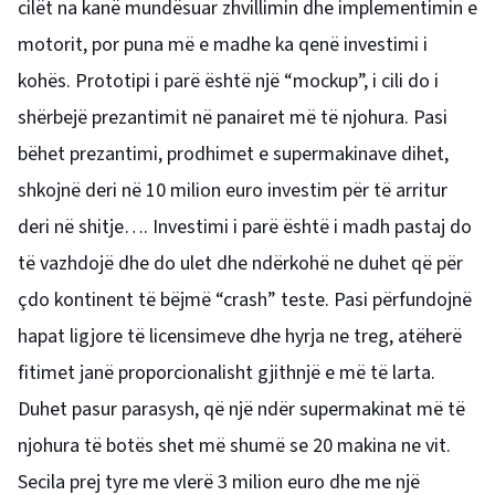
cilët na kanë mundësuar zhvillimin dhe implementimin e
motorit, por puna më e madhe ka qenë investimi i
kohës. Prototipi i parë është një “mockup”, i cili do i
shërbejë prezantimit në panairet më të njohura. Pasi
bëhet prezantimi, prodhimet e supermakinave dihet,
shkojnë deri në 10 milion euro investim për të arritur
deri në shitje…. Investimi i parë është i madh pastaj do
të vazhdojë dhe do ulet dhe ndërkohë ne duhet që për
çdo kontinent të bëjmë “crash” teste. Pasi përfundojnë
hapat ligjore të licensimeve dhe hyrja ne treg, atëherë
fitimet janë proporcionalisht gjithnjë e më të larta.
Duhet pasur parasysh, që një ndër supermakinat më të
njohura të botës shet më shumë se 20 makina ne vit.
Secila prej tyre me vlerë 3 milion euro dhe me një