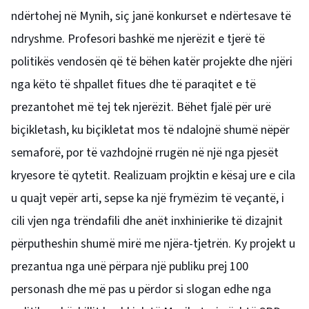
ndërtohej në Mynih, siç janë konkurset e ndërtesave të
ndryshme. Profesori bashkë me njerëzit e tjerë të
politikës vendosën që të bëhen katër projekte dhe njëri
nga këto të shpallet fitues dhe të paraqitet e të
prezantohet më tej tek njerëzit. Bëhet fjalë për urë
biçikletash, ku biçikletat mos të ndalojnë shumë nëpër
semaforë, por të vazhdojnë rrugën në një nga pjesët
kryesore të qytetit. Realizuam projktin e kësaj ure e cila
u quajt vepër arti, sepse ka një frymëzim të veçantë, i
cili vjen nga trëndafili dhe anët inxhinierike të dizajnit
përputheshin shumë mirë me njëra-tjetrën. Ky projekt u
prezantua nga unë përpara një publiku prej 100
personash dhe më pas u përdor si slogan edhe nga