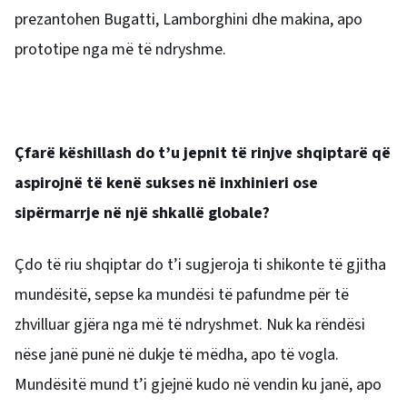
prezantohen Bugatti, Lamborghini dhe makina, apo
prototipe nga më të ndryshme.
Çfarë këshillash do t’u jepnit të rinjve shqiptarë që
aspirojnë të kenë sukses në inxhinieri ose
sipërmarrje në një shkallë globale?
Çdo të riu shqiptar do t’i sugjeroja ti shikonte të gjitha
mundësitë, sepse ka mundësi të pafundme për të
zhvilluar gjëra nga më të ndryshmet. Nuk ka rëndësi
nëse janë punë në dukje të mëdha, apo të vogla.
Mundësitë mund t’i gjejnë kudo në vendin ku janë, apo