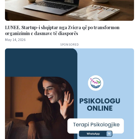
LUNEE, Startup-i shqiptar nga Zvicra që po transformon
organizimin e dasmave të diasporës
May 14, 2026
SPONSORED