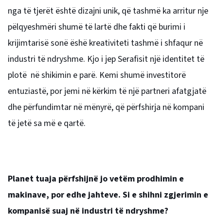
nga të tjerët është dizajni unik, që tashmë ka arritur nje
pëlqyeshmëri shumë të lartë dhe fakti që burimi i
krijimtarisë sonë ëshë kreativiteti tashmë i shfaqur në
industri të ndryshme. Kjo i jep Serafisit një identitet të
plotë në shikimin e parë. Kemi shumë investitorë
entuziastë, por jemi në kërkim të një partneri afatgjatë
dhe përfundimtar në mënyrë, që përfshirja në kompani
të jetë sa më e qartë.
Planet tuaja përfshijnë jo vetëm prodhimin e
makinave, por edhe jahteve. Si e shihni zgjerimin e
kompanisë suaj në industri të ndryshme?