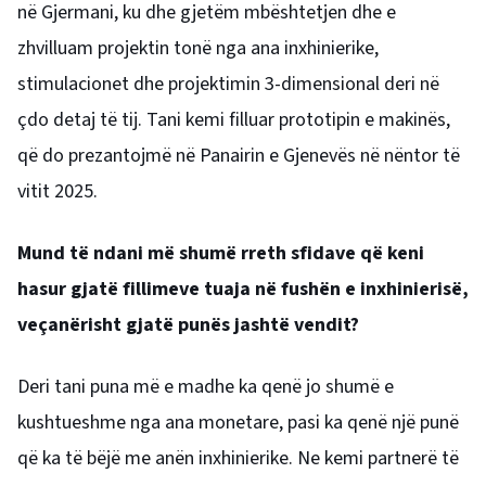
në Gjermani, ku dhe gjetëm mbështetjen dhe e
zhvilluam projektin tonë nga ana inxhinierike,
stimulacionet dhe projektimin 3-dimensional deri në
çdo detaj të tij. Tani kemi filluar prototipin e makinës,
që do prezantojmë në Panairin e Gjenevës në nëntor të
vitit 2025.
Mund të ndani më shumë rreth sfidave që keni
hasur gjatë fillimeve tuaja në fushën e inxhinierisë,
veçanërisht gjatë punës jashtë vendit?
Deri tani puna më e madhe ka qenë jo shumë e
kushtueshme nga ana monetare, pasi ka qenë një punë
që ka të bëjë me anën inxhinierike. Ne kemi partnerë të