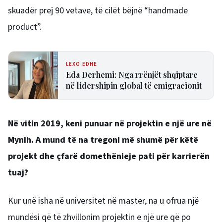
skuadër prej 90 vetave, të cilët bëjnë “handmade
product”.
LEXO EDHE
Eda Derhemi: Nga rrënjët shqiptare
në lidershipin global të emigracionit
Në vitin 2019, keni punuar në projektin e një ure në
Mynih. A mund të na tregoni më shumë për këtë
projekt dhe çfarë domethënieje pati për karrierën
tuaj?
Kur unë isha në universitet në master, na u ofrua një
mundësi që të zhvillonim projektin e një ure që po