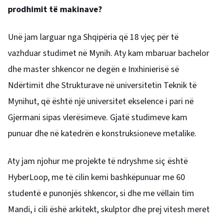
prodhimit të makinave?
Unë jam larguar nga Shqipëria që 18 vjeç për të
vazhduar studimet në Mynih. Aty kam mbaruar bachelor
dhe master shkencor ne degën e Inxhinierisë së
Ndërtimit dhe Strukturave në universitetin Teknik të
Mynihut, që është një universitet ekselence i pari në
Gjermani sipas vlerësimeve. Gjatë studimeve kam
punuar dhe në katedrën e konstruksioneve metalike.
Aty jam njohur me projekte të ndryshme siç është
HyberLoop, me të cilin kemi bashkëpunuar me 60
studentë e punonjës shkencor, si dhe me vëllain tim
Mandi, i cili ëshë arkitekt, skulptor dhe prej vitesh meret