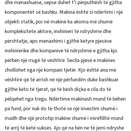
dhe menaxhuese, sepse duhet t’i përputhësh të gjitha
komponentët së bashku. Makina është si ndërtimi i një
objekti statik, por në makinë ka akoma më shumë
kompleksitete aktore, inxhinieri të ndryshme dhe
përshtatje, apo menaxhimi i gjithë këtyre pjesëve
inxhinierike dhe kompanive të ndryshme e gjitha kjo
përbën një rrugë të vështirë. Secila pjesë e makines
zhvillohet nga një kompani tjetër. Kjo është ana më
vështirë që të arrish në një përfundim duke bashkuar
gjithë këto të tjerat, që të bësh diçka e cila do të
pëlqehet nga tregu. Ndërtime makinash mund të bëhen
pa fund, por nuk do të thotë se një investim shumë i
madh dhe një prototip makine shumë i mirëfilltë mund
të arrij të ketë sukses. Ajo që na bën ne të jemi ndryshe