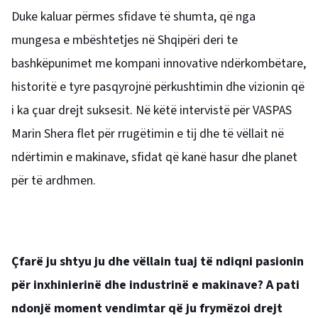
Duke kaluar përmes sfidave të shumta, që nga
mungesa e mbështetjes në Shqipëri deri te
bashkëpunimet me kompani innovative ndërkombëtare,
historitë e tyre pasqyrojnë përkushtimin dhe vizionin që
i ka çuar drejt suksesit. Në këtë intervistë për VASPAS
Marin Shera flet për rrugëtimin e tij dhe të vëllait në
ndërtimin e makinave, sfidat që kanë hasur dhe planet
për të ardhmen.
Çfarë ju shtyu ju dhe vëllain tuaj të ndiqni pasionin
për inxhinierinë dhe industrinë e makinave? A pati
ndonjë moment vendimtar që ju frymëzoi drejt