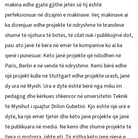
makina edhe gjatë gjithë jetës së tij është
perfeksionuar në dizajnin e makinave. Veç makinave ai
ka dizenjuar edhe projekte të ndryshme të brandeve
shumë të njohura të botës, të cilat nuk i publikojmë dot,
pasi ato janë të bëra në emër të kompanive ku ai ka
qenë i punësuar. Këto janë projekte që ndodhen në
Paris, Berlin e në vende të ndryshme. Kemi bërë edhe
një projekt kulle në Stuttgart edhe projekte urash, janë
dy ura në Mynih. Ura e dyte është bërë nga miku im
pedagog dhe kërkues shkencor në unversitetin Teknik
të Mynihut i quajtur Drilon Gubetini. Kjo është një urë e
dytë, ka një emër tjetër dhe këto janë projekte që janë
të publikuara në media. Ne kemi dhe shumë projekte të
tjera si motorra, jahte etj. Të gjitha këto janë pjesë e