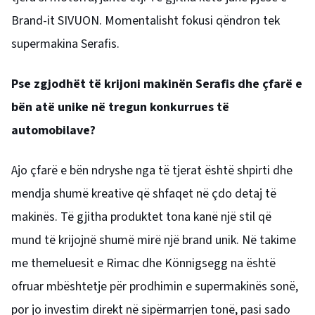
Brand-it SIVUON. Momentalisht fokusi qëndron tek
supermakina Serafis.
Pse zgjodhët të krijoni makinën Serafis dhe çfarë e
bën atë unike në tregun konkurrues të
automobilave?
Ajo çfarë e bën ndryshe nga të tjerat është shpirti dhe
mendja shumë kreative që shfaqet në çdo detaj të
makinës. Të gjitha produktet tona kanë një stil që
mund të krijojnë shumë mirë një brand unik. Në takime
me themeluesit e Rimac dhe Könnigsegg na është
ofruar mbështetje për prodhimin e supermakinës sonë,
por jo investim direkt në sipërmarrjen tonë, pasi sado