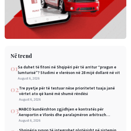
Në trend
01
Sa duhet të fitoni në Shqipëri për të arritur “pragun e
lumturisë”? Studimi e vlerëson në 28 mijë dollarë në vit
August 6, 2026
02
Tre pyetje për të testuar nëse prioritetet tuaja janë
vërtet ato që kanë më shumë rëndësi
August 6, 2026
03
MABCO kundërshton zgjidhjen e kontratës për
Aeroportin e Vlorës dhe paralajmëron arbitrazh
ndërkombëtar
August 6, 2026
Shqipëria synon të integrohet plotësisht në sistemin