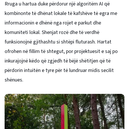
Rruga u hartua duke përdorur një algoritëm AI që
kombinonte të dhënat lokale të kafshëve të egra me
informacionin e dhënë nga rojet e parkut dhe
komuniteti lokal. Shenjat rozë dhe të verdhë
funksionojnë gjithashtu si shtëpi fluturash. Hartat
ofrohen në fillim të shtegut, por projektuesit e saj po
inkurajojnë këdo që zgjedh të bëjë shëtitjen që të
përdorin intuitën e tyre për të lundruar midis secilit
shënues.