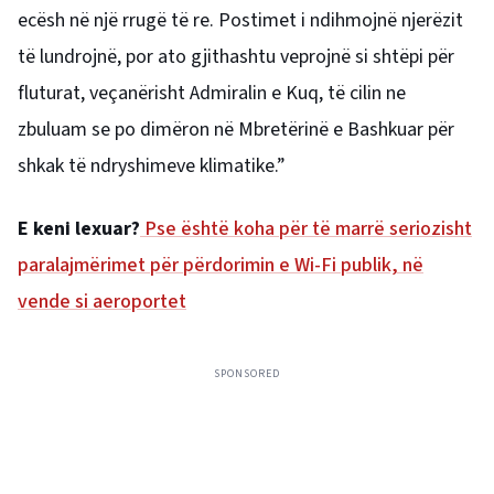
ecësh në një rrugë të re. Postimet i ndihmojnë njerëzit
të lundrojnë, por ato gjithashtu veprojnë si shtëpi për
fluturat, veçanërisht Admiralin e Kuq, të cilin ne
zbuluam se po dimëron në Mbretërinë e Bashkuar për
shkak të ndryshimeve klimatike.”
E keni lexuar?
Pse është koha për të marrë seriozisht
paralajmërimet për përdorimin e Wi-Fi publik, në
vende si aeroportet
SPONSORED