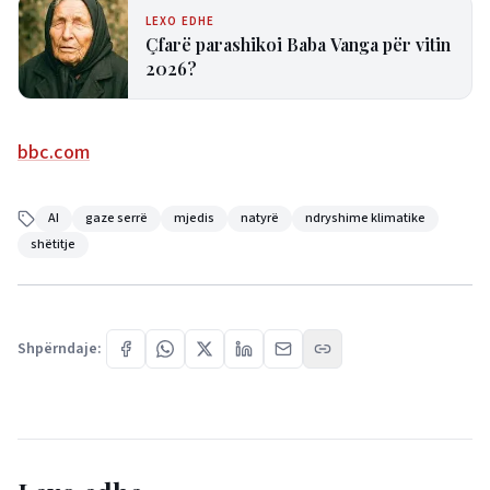
LEXO EDHE
Çfarë parashikoi Baba Vanga për vitin
2026?
bbc.com
AI
gaze serrë
mjedis
natyrë
ndryshime klimatike
shëtitje
Shpërndaje: