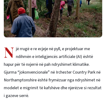
N
jë rrugë e re ecjeje në pyll, e projektuar me
ndihmën e inteligjencës artificiale (AI) është
hapur për të nxjerrë në pah ndryshimet klimatike.
Gjurma “jokonvencionale” në Irchester Country Park në
Northamptonshire është frymëzuar nga ndryshimet në
modelet e migrimit të kafshëve dhe njerëzve si rezultat
i gazeve serrë.