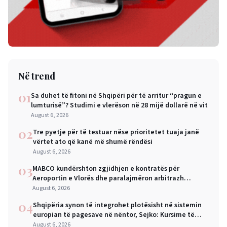
Në trend
01
Sa duhet të fitoni në Shqipëri për të arritur “pragun e
lumturisë”? Studimi e vlerëson në 28 mijë dollarë në vit
August 6, 2026
02
Tre pyetje për të testuar nëse prioritetet tuaja janë
vërtet ato që kanë më shumë rëndësi
August 6, 2026
03
MABCO kundërshton zgjidhjen e kontratës për
Aeroportin e Vlorës dhe paralajmëron arbitrazh
ndërkombëtar
August 6, 2026
04
Shqipëria synon të integrohet plotësisht në sistemin
europian të pagesave në nëntor, Sejko: Kursime të
mëdha për qytetarët dhe bizneset
August 6, 2026