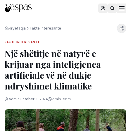
Kryefaqja
Fakte Interesante
FAKTE INTERESANTE
Një shëtitje në natyrë e
krijuar nga inteligjenca
artificiale vë në dukje
ndryshimet klimatike
Admin
October 3, 2024
2
min
lexim