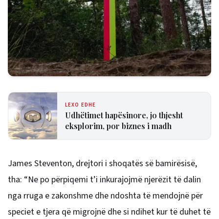
LEXO EDHE
Udhëtimet hapësinore, jo thjesht
eksplorim, por biznes i madh
James Steventon, drejtori i shoqatës së bamirësisë,
tha: “Ne po përpiqemi t’i inkurajojmë njerëzit të dalin
nga rruga e zakonshme dhe ndoshta të mendojnë për
speciet e tjera që migrojnë dhe si ndihet kur të duhet të