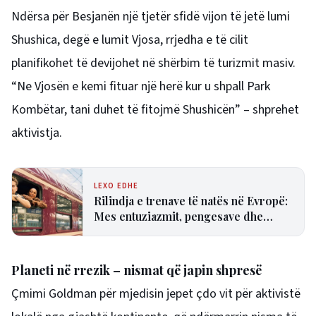
Ndërsa për Besjanën një tjetër sfidë vijon të jetë lumi
Shushica, degë e lumit Vjosa, rrjedha e të cilit
planifikohet të devijohet në shërbim të turizmit masiv.
“Ne Vjosën e kemi fituar një herë kur u shpall Park
Kombëtar, tani duhet të fitojmë Shushicën” – shprehet
aktivistja.
LEXO EDHE
Rilindja e trenave të natës në Evropë:
Mes entuziazmit, pengesave dhe
pasigurive
Planeti në rrezik – nismat që japin shpresë
Çmimi Goldman për mjedisin jepet çdo vit për aktivistë