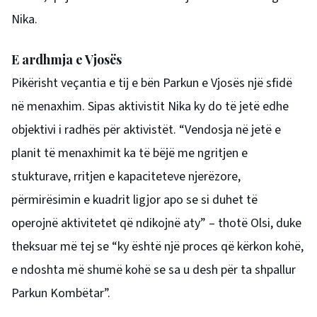
Nika.
E ardhmja e Vjosës
Pikërisht veçantia e tij e bën Parkun e Vjosës një sfidë
në menaxhim. Sipas aktivistit Nika ky do të jetë edhe
objektivi i radhës për aktivistët. “Vendosja në jetë e
planit të menaxhimit ka të bëjë me ngritjen e
stukturave, rritjen e kapaciteteve njerëzore,
përmirësimin e kuadrit ligjor apo se si duhet të
operojnë aktivitetet që ndikojnë aty” – thotë Olsi, duke
theksuar më tej se “ky është një proces që kërkon kohë,
e ndoshta më shumë kohë se sa u desh për ta shpallur
Parkun Kombëtar”.