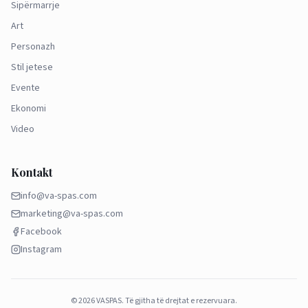
Sipërmarrje
Art
Personazh
Stil jetese
Evente
Ekonomi
Video
Kontakt
info@va-spas.com
marketing@va-spas.com
Facebook
Instagram
©
2026
VASPAS.
Të gjitha të drejtat e rezervuara.