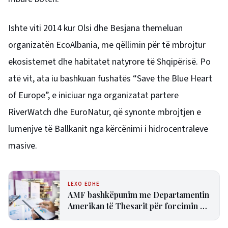
Ishte viti 2014 kur Olsi dhe Besjana themeluan
organizatën EcoAlbania, me qëllimin për të mbrojtur
ekosistemet dhe habitatet natyrore të Shqipërisë. Po
atë vit, ata iu bashkuan fushatës “Save the Blue Heart
of Europe”, e iniciuar nga organizatat partere
RiverWatch dhe EuroNatur, që synonte mbrojtjen e
lumenjve të Ballkanit nga kërcënimi i hidrocentraleve
masive.
LEXO EDHE
AMF bashkëpunim me Departamentin
Amerikan të Thesarit për forcimin e
tregjeve financiare jo-bankare në