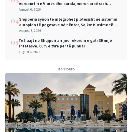
Aeroportin e Vlorës dhe paralajmëron arbitrazh
ndërkombëtar
August 6, 2026
04
Shqipëria synon të integrohet plotësisht në sistemin
europian të pagesave në nëntor, Sejko: Kursime të
mëdha për qytetarët dhe bizneset
August 6, 2026
05
Të huajt në Shqipëri arrijnë rekordin e gati 39 mijë
shtetasve, 60% e tyre për të punuar
August 6, 2026
SPONSORED