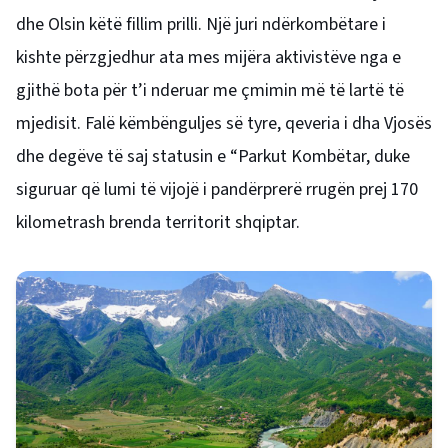
dhe Olsin këtë fillim prilli. Një juri ndërkombëtare i
kishte përzgjedhur ata mes mijëra aktivistëve nga e
gjithë bota për t’i nderuar me çmimin më të lartë të
mjedisit. Falë këmbënguljes së tyre, qeveria i dha Vjosës
dhe degëve të saj statusin e “Parkut Kombëtar, duke
siguruar që lumi të vijojë i pandërprerë rrugën prej 170
kilometrash brenda territorit shqiptar.