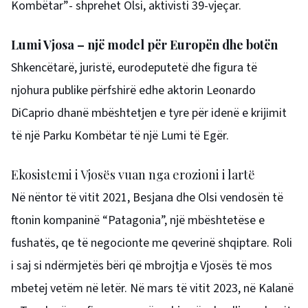
Kombëtar”- shprehet Olsi, aktivisti 39-vjeçar.
Lumi Vjosa – një model për Europën dhe botën
Shkencëtarë, juristë, eurodeputetë dhe figura të
njohura publike përfshirë edhe aktorin Leonardo
DiCaprio dhanë mbështetjen e tyre për idenë e krijimit
të një Parku Kombëtar të një Lumi të Egër.
Ekosistemi i Vjosës vuan nga erozioni i lartë
Në nëntor të vitit 2021, Besjana dhe Olsi vendosën të
ftonin kompaninë “Patagonia”, një mbështetëse e
fushatës, qe të negocionte me qeverinë shqiptare. Roli
i saj si ndërmjetës bëri që mbrojtja e Vjosës të mos
mbetej vetëm në letër. Në mars të vitit 2023, në Kalanë