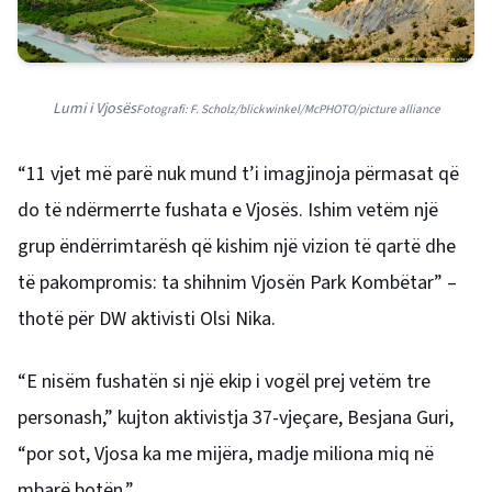
Lumi i Vjosës
Fotografi: F. Scholz/blickwinkel/McPHOTO/picture alliance
“11 vjet më parë nuk mund t’i imagjinoja përmasat që
do të ndërmerrte fushata e Vjosës. Ishim vetëm një
grup ëndërrimtarësh që kishim një vizion të qartë dhe
të pakompromis: ta shihnim Vjosën Park Kombëtar” –
thotë për DW aktivisti Olsi Nika.
“E nisëm fushatën si një ekip i vogël prej vetëm tre
personash,” kujton aktivistja 37-vjeçare, Besjana Guri,
“por sot, Vjosa ka me mijëra, madje miliona miq në
mbarë botën.”