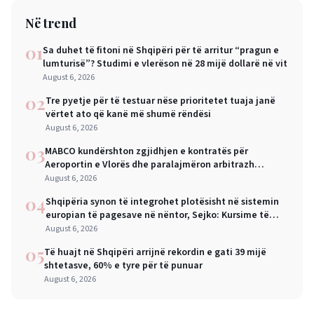
Në trend
01
Sa duhet të fitoni në Shqipëri për të arritur “pragun e
lumturisë”? Studimi e vlerëson në 28 mijë dollarë në vit
August 6, 2026
02
Tre pyetje për të testuar nëse prioritetet tuaja janë
vërtet ato që kanë më shumë rëndësi
August 6, 2026
03
MABCO kundërshton zgjidhjen e kontratës për
Aeroportin e Vlorës dhe paralajmëron arbitrazh
ndërkombëtar
August 6, 2026
04
Shqipëria synon të integrohet plotësisht në sistemin
europian të pagesave në nëntor, Sejko: Kursime të
mëdha për qytetarët dhe bizneset
August 6, 2026
05
Të huajt në Shqipëri arrijnë rekordin e gati 39 mijë
shtetasve, 60% e tyre për të punuar
August 6, 2026