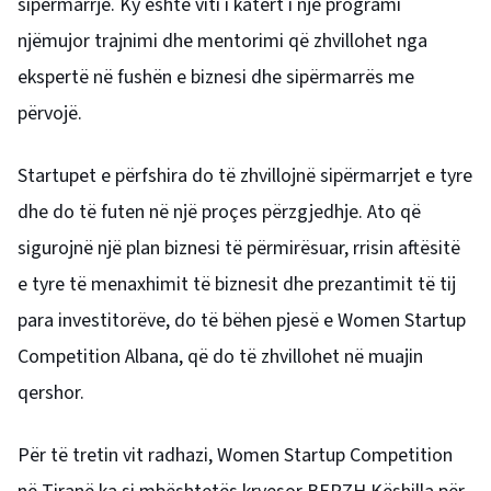
sipërmarrje. Ky është viti i katërt i një programi
njëmujor trajnimi dhe mentorimi që zhvillohet nga
ekspertë në fushën e biznesi dhe sipërmarrës me
përvojë.
Startupet e përfshira do të zhvillojnë sipërmarrjet e tyre
dhe do të futen në një proçes përzgjedhje. Ato që
sigurojnë një plan biznesi të përmirësuar, rrisin aftësitë
e tyre të menaxhimit të biznesit dhe prezantimit të tij
para investitorëve, do të bëhen pjesë e Women Startup
Competition Albana, që do të zhvillohet në muajin
qershor.
Për të tretin vit radhazi, Women Startup Competition