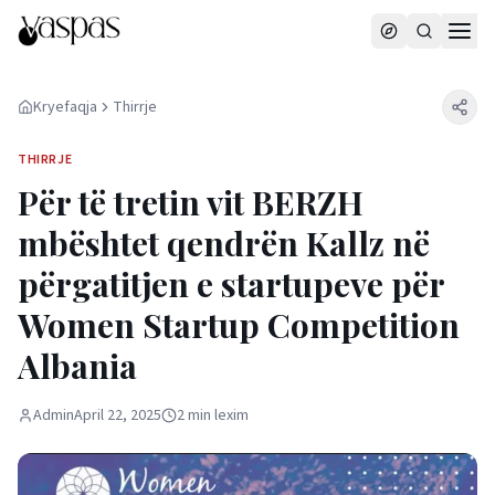
Kryefaqja
Thirrje
THIRRJE
Për të tretin vit BERZH
mbështet qendrën Kallz në
përgatitjen e startupeve për
Women Startup Competition
Albania
Admin
April 22, 2025
2
min
lexim