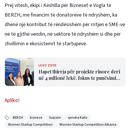
Prej vitesh, ekipi i Këshilla për Bizneset e Vogla të
BERZH, me financim të donatorëve të ndryshëm, ka
dhënë një kontribut të rëndësishëm për rritjen e SME-ve
në të gjithë vendin, në sektorë të ndryshëm si dhe për
zhvillimin e ekosistemit të startupeve.
LEXO EDHE
Hapet thirrja për projekte rinore deri
në 4 milionë lekë, fokus te punësimi
dhe aktivizimi i të rinjve
Apliko!
BERZH
biznese
fuqizim
qendra Kallz
Women Startup Competition
Women Startup Competition Albania