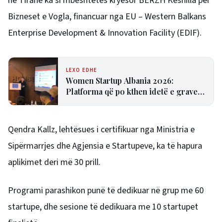
në Tiranë ka si mbështetës kryesor BERZH Këshilla për
Bizneset e Vogla, financuar nga EU – Western Balkans
Enterprise Development & Innovation Facility (EDIF).
LEXO EDHE
Women Startup Albania 2026:
Platforma që po kthen idetë e grave
në biznese të qëndrueshme
Qendra Kallz, lehtësues i certifikuar nga Ministria e
Sipërmarrjes dhe Agjensia e Startupeve, ka të hapura
aplikimet deri më 30 prill.
Programi parashikon punë të dedikuar në grup me 60
startupe, dhe sesione të dedikuara me 10 startupet