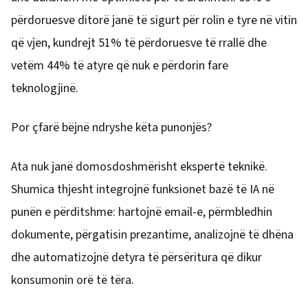
përdoruesve ditorë janë të sigurt për rolin e tyre në vitin
që vjen, kundrejt 51% të përdoruesve të rrallë dhe
vetëm 44% të atyre që nuk e përdorin fare
teknologjinë.
Por çfarë bëjnë ndryshe këta punonjës?
Ata nuk janë domosdoshmërisht ekspertë teknikë.
Shumica thjesht integrojnë funksionet bazë të IA në
punën e përditshme: hartojnë email-e, përmbledhin
dokumente, përgatisin prezantime, analizojnë të dhëna
dhe automatizojnë detyra të përsëritura që dikur
konsumonin orë të tëra.