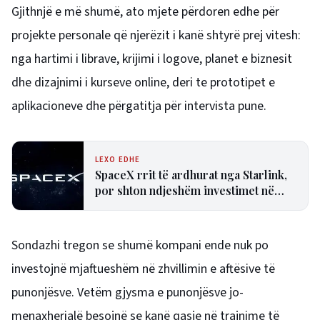
Gjithnjë e më shumë, ato mjete përdoren edhe për
projekte personale që njerëzit i kanë shtyrë prej vitesh:
nga hartimi i librave, krijimi i logove, planet e biznesit
dhe dizajnimi i kurseve online, deri te prototipet e
aplikacioneve dhe përgatitja për intervista pune.
LEXO EDHE
SpaceX rrit të ardhurat nga Starlink,
por shton ndjeshëm investimet në
inteligjencën artificiale
Sondazhi tregon se shumë kompani ende nuk po
investojnë mjaftueshëm në zhvillimin e aftësive të
punonjësve. Vetëm gjysma e punonjësve jo-
menaxherialë besojnë se kanë qasje në trajnime të