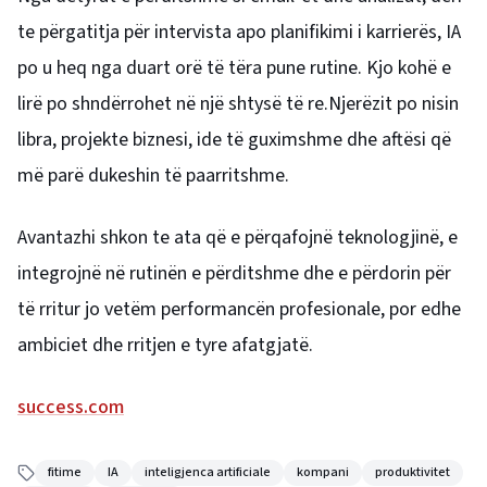
te përgatitja për intervista apo planifikimi i karrierës, IA
po u heq nga duart orë të tëra pune rutine. Kjo kohë e
lirë po shndërrohet në një shtysë të re.Njerëzit po nisin
libra, projekte biznesi, ide të guximshme dhe aftësi që
më parë dukeshin të paarritshme.
Avantazhi shkon te ata që e përqafojnë teknologjinë, e
integrojnë në rutinën e përditshme dhe e përdorin për
të rritur jo vetëm performancën profesionale, por edhe
ambiciet dhe rritjen e tyre afatgjatë.
success.com
fitime
IA
inteligjenca artificiale
kompani
produktivitet