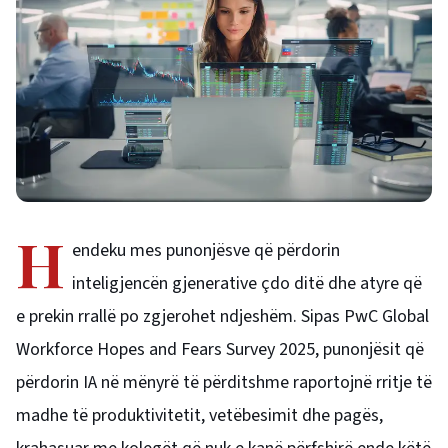
H
endeku mes punonjësve që përdorin
inteligjencën gjenerative çdo ditë dhe atyre që
e prekin rrallë po zgjerohet ndjeshëm. Sipas PwC Global
Workforce Hopes and Fears Survey 2025, punonjësit që
përdorin IA në mënyrë të përditshme raportojnë rritje të
madhe të produktivitetit, vetëbesimit dhe pagës,