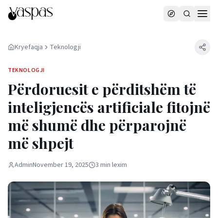
Kryefaqja
Teknologji
TEKNOLOGJI
Përdoruesit e përditshëm të
inteligjencës artificiale fitojnë
më shumë dhe përparojnë
më shpejt
Admin
November 19, 2025
3
min
lexim