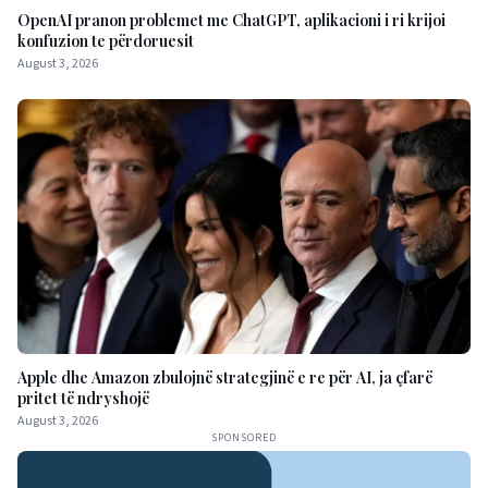
OpenAI pranon problemet me ChatGPT, aplikacioni i ri krijoi
konfuzion te përdoruesit
August 3, 2026
Apple dhe Amazon zbulojnë strategjinë e re për AI, ja çfarë
pritet të ndryshojë
August 3, 2026
SPONSORED