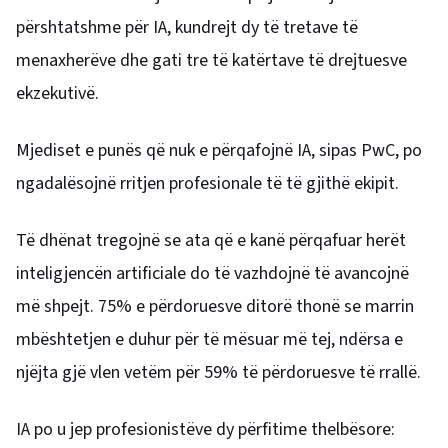
përshtatshme për IA, kundrejt dy të tretave të
menaxherëve dhe gati tre të katërtave të drejtuesve
ekzekutivë.
Mjediset e punës që nuk e përqafojnë IA, sipas PwC, po
ngadalësojnë rritjen profesionale të të gjithë ekipit.
Të dhënat tregojnë se ata që e kanë përqafuar herët
inteligjencën artificiale do të vazhdojnë të avancojnë
më shpejt. 75% e përdoruesve ditorë thonë se marrin
mbështetjen e duhur për të mësuar më tej, ndërsa e
njëjta gjë vlen vetëm për 59% të përdoruesve të rrallë.
IA po u jep profesionistëve dy përfitime thelbësore: