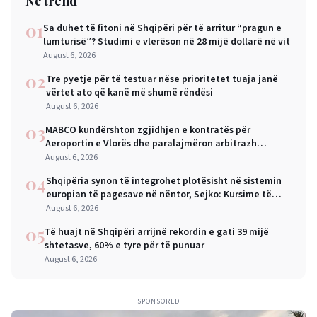
Në trend
01
Sa duhet të fitoni në Shqipëri për të arritur “pragun e
lumturisë”? Studimi e vlerëson në 28 mijë dollarë në vit
August 6, 2026
02
Tre pyetje për të testuar nëse prioritetet tuaja janë
vërtet ato që kanë më shumë rëndësi
August 6, 2026
03
MABCO kundërshton zgjidhjen e kontratës për
Aeroportin e Vlorës dhe paralajmëron arbitrazh
ndërkombëtar
August 6, 2026
04
Shqipëria synon të integrohet plotësisht në sistemin
europian të pagesave në nëntor, Sejko: Kursime të
mëdha për qytetarët dhe bizneset
August 6, 2026
05
Të huajt në Shqipëri arrijnë rekordin e gati 39 mijë
shtetasve, 60% e tyre për të punuar
August 6, 2026
SPONSORED