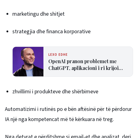
marketingu dhe shitjet
strategjia dhe financa korporative
LEXO EDHE
OpenAI pranon problemet me
ChatGPT, aplikacioni i ri krijoi
konfuzion te përdoruesit
zhvillimi i produkteve dhe shërbimeve
Automatizimi i rutinës po e bën aftësinë për të përdorur
IA një nga kompetencat më të kërkuara në treg.
Nga detyrat e përditshme si email-et dhe analizat, deri