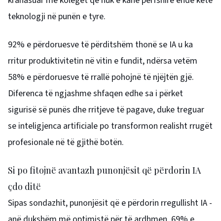
krahasuar me kolegët që nuk e kanë përfshirë ende këtë
teknologji në punën e tyre.
92% e përdoruesve të përditshëm thonë se IA u ka
rritur produktivitetin në vitin e fundit, ndërsa vetëm
58% e përdoruesve të rrallë pohojnë të njëjtën gjë.
Diferenca të ngjashme shfaqen edhe sa i përket
sigurisë së punës dhe rritjeve të pagave, duke treguar
se inteligjenca artificiale po transformon realisht rrugët
profesionale në të gjithë botën.
Si po fitojnë avantazh punonjësit që përdorin IA
çdo ditë
Sipas sondazhit, punonjësit që e përdorin rregullisht IA -
anë dukshëm më optimistë për të ardhmen. 69% e