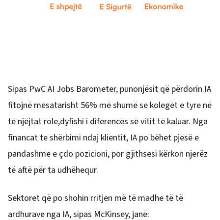
Sipas PwC AI Jobs Barometer, punonjësit që përdorin IA
fitojnë mesatarisht 56% më shumë se kolegët e tyre në
të njëjtat role,dyfishi i diferencës së vitit të kaluar. Nga
financat te shërbimi ndaj klientit, IA po bëhet pjesë e
pandashme e çdo pozicioni, por gjithsesi kërkon njerëz
të aftë për ta udhëhequr.
Sektoret që po shohin rritjen më të madhe të të
ardhurave nga IA, sipas McKinsey, janë: