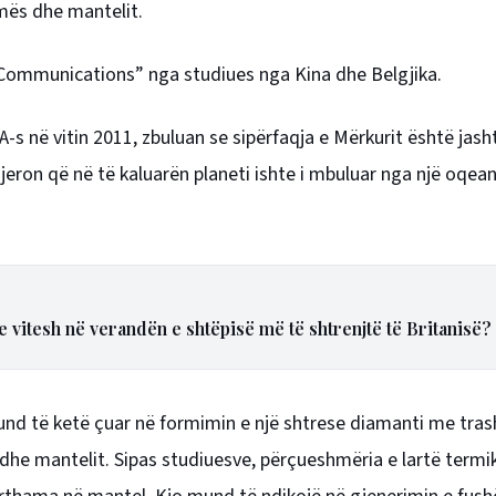
amës dhe mantelit.
 Communications” nga studiues nga Kina dhe Belgjika.
s në vitin 2011, zbuluan se sipërfaqja e Mërkurit është jas
ugjeron që në të kaluarën planeti ishte i mbuluar nga një oqe
tre vitesh në verandën e shtëpisë më të shtrenjtë të Britanisë?
und të ketë çuar në formimin e një shtrese diamanti me tras
dhe mantelit. Sipas studiuesve, përçueshmëria e lartë termi