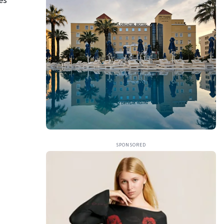
ës
SPONSORED