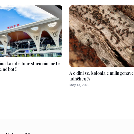
ina ka ndërtuar stacionin më të
e në botë
A e dini se, kolonia e milingonav
udhëheqës
May 13, 2026