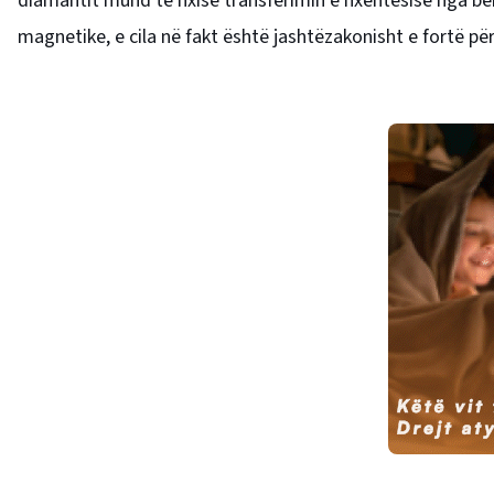
diamantit mund të nxisë transferimin e nxehtësisë nga bë
magnetike, e cila në fakt është jashtëzakonisht e fortë pë