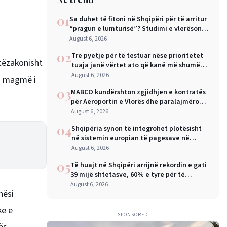
01
Sa duhet të fitoni në Shqipëri për të arritur
“pragun e lumturisë”? Studimi e vlerëson
në 28 mijë dollarë në vit
August 6, 2026
02
Tre pyetje për të testuar nëse prioritetet
htëzakonisht
tuaja janë vërtet ato që kanë më shumë
rëndësi
August 6, 2026
an magmë i
03
MABCO kundërshton zgjidhjen e kontratës
për Aeroportin e Vlorës dhe paralajmëron
arbitrazh ndërkombëtar
August 6, 2026
04
Shqipëria synon të integrohet plotësisht
në sistemin europian të pagesave në
nëntor, Sejko: Kursime të mëdha për
August 6, 2026
qytetarët dhe bizneset
05
Të huajt në Shqipëri arrijnë rekordin e gati
39 mijë shtetasve, 60% e tyre për të
punuar
August 6, 2026
hësi
ke e
SPONSORED