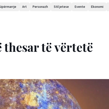
Sipërmarrje
Art
Personazh
Stil jetese
Evente
Ekonomi
 thesar të vërtetë