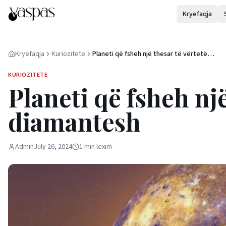
Kryefaqja
Kryefaqja
Kuriozitete
Planeti që fsheh një thesar të vërtetë
diamantesh
KURIOZITETE
Planeti që fsheh një
diamantesh
Admin
July 26, 2024
1
min
lexim