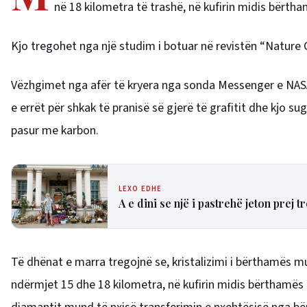
në 18 kilometra të trashë, në kufirin midis bërth
Kjo tregohet nga një studim i botuar në revistën “Nature
Vëzhgimet nga afër të kryera nga sonda Messenger e NASA-
e errët për shkak të pranisë së gjerë të grafitit dhe kjo s
pasur me karbon.
LEXO EDHE
A e dini se një i pastrehë jeton prej 
Të dhënat e marra tregojnë se, kristalizimi i bërthamës m
ndërmjet 15 dhe 18 kilometra, në kufirin midis bërthamës 