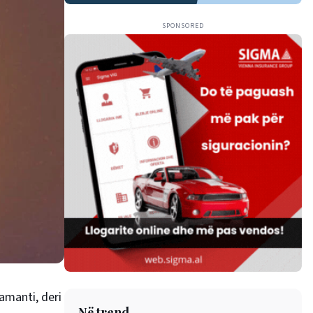
SPONSORED
iamanti, deri
Në trend