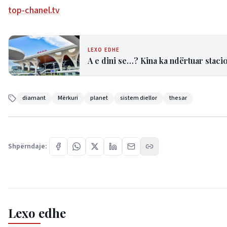
top-chanel.tv
LEXO EDHE
A e dini se…? Kina ka ndërtuar staci
diamant
Mërkuri
planet
sistem diellor
thesar
Shpërndaje:
Lexo edhe