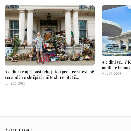
A e dini se…? K
madh të trenav
A e dini se një i pastrehë jeton prej tre vitesh në
May 28, 2026
verandën e shtëpisë më të shtrenjtë të
Britanisë?
June 10, 2026