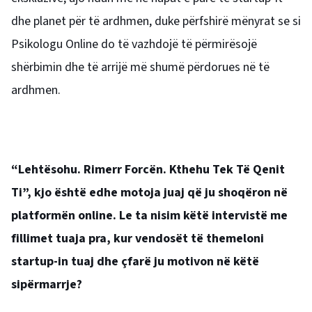
dhe planet për të ardhmen, duke përfshirë mënyrat se si
Psikologu Online do të vazhdojë të përmirësojë
shërbimin dhe të arrijë më shumë përdorues në të
ardhmen.
“Lehtësohu.
Rimerr Forcën.
Kthehu Tek Të Qenit
Ti”, kjo është edhe motoja juaj që ju shoqëron në
platformën online. Le ta nisim këtë intervistë me
fillimet tuaja pra, k
ur vendosët të themeloni
startup-in tuaj dhe çfarë ju motivon në këtë
sipërmarrje?