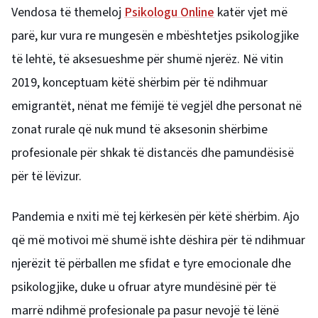
Vendosa të themeloj
Psikologu Online
katër vjet më
parë, kur vura re mungesën e mbështetjes psikologjike
të lehtë, të aksesueshme për shumë njerëz. Në vitin
2019, konceptuam këtë shërbim për të ndihmuar
emigrantët, nënat me fëmijë të vegjël dhe personat në
zonat rurale që nuk mund të aksesonin shërbime
profesionale për shkak të distancës dhe pamundësisë
për të lëvizur.
Pandemia e nxiti më tej kërkesën për këtë shërbim. Ajo
që më motivoi më shumë ishte dëshira për të ndihmuar
njerëzit të përballen me sfidat e tyre emocionale dhe
psikologjike, duke u ofruar atyre mundësinë për të
marrë ndihmë profesionale pa pasur nevojë të lënë