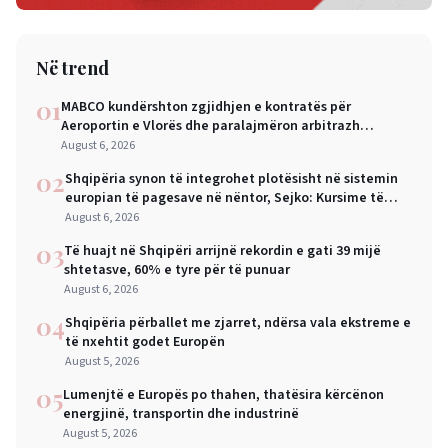
Në trend
01
MABCO kundërshton zgjidhjen e kontratës për
Aeroportin e Vlorës dhe paralajmëron arbitrazh
ndërkombëtar
August 6, 2026
02
Shqipëria synon të integrohet plotësisht në sistemin
europian të pagesave në nëntor, Sejko: Kursime të
mëdha për qytetarët dhe bizneset
August 6, 2026
03
Të huajt në Shqipëri arrijnë rekordin e gati 39 mijë
shtetasve, 60% e tyre për të punuar
August 6, 2026
04
Shqipëria përballet me zjarret, ndërsa vala ekstreme e
të nxehtit godet Europën
August 5, 2026
05
Lumenjtë e Europës po thahen, thatësira kërcënon
energjinë, transportin dhe industrinë
August 5, 2026