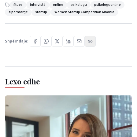
fitues
intervistë
online
psikologu
psikologuonline
sipërmarrje
startup
Women Startup Competition Albania
Shpërndaje:
Lexo edhe