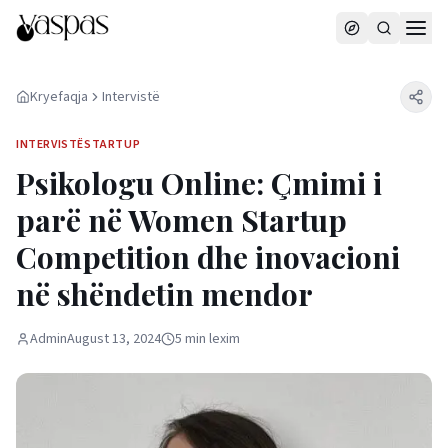
Kryefaqja
Intervistë
INTERVISTË
STARTUP
Psikologu Online: Çmimi i
parë në Women Startup
Competition dhe inovacioni
në shëndetin mendor
Admin
August 13, 2024
5
min
lexim