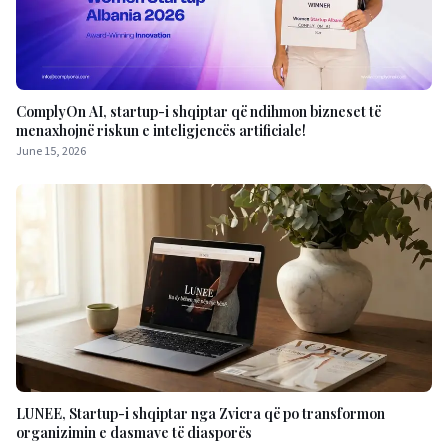
ComplyOn AI, startup-i shqiptar që ndihmon bizneset të
menaxhojnë riskun e inteligjencës artificiale!
June 15, 2026
LUNEE, Startup-i shqiptar nga Zvicra që po transformon
organizimin e dasmave të diasporës