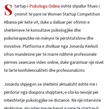
S
tartup-i
Psikologu Online
është shpallur fitues i
çmimit të parë në Women Startup Competition
Albania për këtë vit, duke u dalluar për ofrimin e
shërbimeve të konsultave psikologjike dhe
psikoterapeutike në mënyrë të përshtatshme dhe
inovative. Platforma e zhvilluar nga Jonarda Kërkuti
ofron mundësinë për të marrë ndihmë profesionale
përmes seancave video online, duke garantuar një nivel
të lartë konfidencialiteti dhe profesionalizmi.
Jonarda shpjegon se shërbimi aktualisht është më i
përdorur nga diaspora shqiptare, e cila ka nevojë për
mbështetje psikologjike në distancë. Në një intervistë
ekskluzive, ajo ndan me ne hapat e parë të startup-it