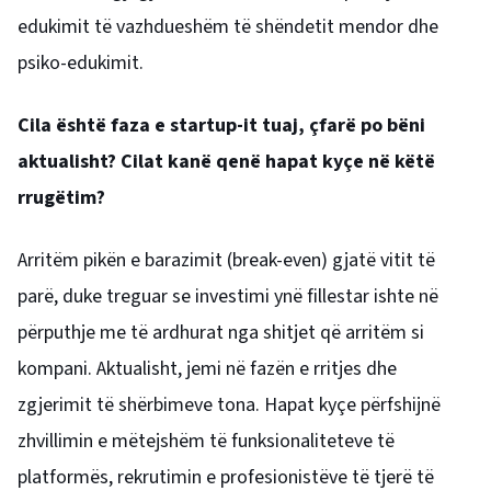
edukimit të vazhdueshëm të shëndetit mendor dhe
psiko-edukimit.
Cila është faza e startup-it tuaj, çfarë po bëni
aktualisht? Cilat kanë qenë hapat kyçe në këtë
rrugëtim?
Arritëm pikën e barazimit (break-even) gjatë vitit të
parë, duke treguar se investimi ynë fillestar ishte në
përputhje me të ardhurat nga shitjet që arritëm si
kompani. Aktualisht, jemi në fazën e rritjes dhe
zgjerimit të shërbimeve tona. Hapat kyçe përfshijnë
zhvillimin e mëtejshëm të funksionaliteteve të
platformës, rekrutimin e profesionistëve të tjerë të