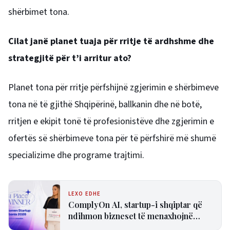
shërbimet tona.
Cilat janë planet tuaja për rritje të ardhshme dhe
strategjitë për t’i arritur ato?
Planet tona për rritje përfshijnë zgjerimin e shërbimeve
tona në të gjithë Shqipërinë, ballkanin dhe në botë,
rritjen e ekipit tonë të profesionistëve dhe zgjerimin e
ofertës së shërbimeve tona për të përfshirë më shumë
specializime dhe programe trajtimi.
LEXO EDHE
ComplyOn AI, startup-i shqiptar që
ndihmon bizneset të menaxhojnë
riskun e inteligjencës artificiale!