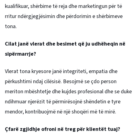
kualifikuar, shërbime të reja dhe marketingun për të
rritur ndërgjegjësimin dhe përdorimin e shërbimeve
tona.
Cilat janë vlerat dhe besimet që ju udhëheqin në
sipërmarrje?
Vlerat tona kryesore janë integriteti, empatia dhe
përkushtimi ndaj cilësisë. Besojmë se çdo person
meriton mbështetje dhe kujdes profesional dhe se duke
ndihmuar njerëzit të përmirësojnë shëndetin e tyre
mendor, kontribuojmë në një shoqëri më të mirë.
Çfarë zgjidhje ofroni në treg për klientët tuaj?