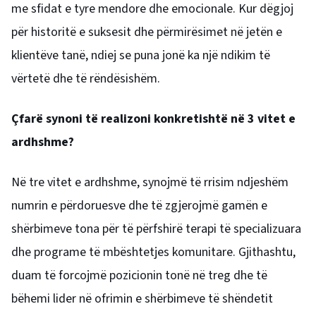
me sfidat e tyre mendore dhe emocionale. Kur dëgjoj
për historitë e suksesit dhe përmirësimet në jetën e
klientëve tanë, ndiej se puna jonë ka një ndikim të
vërtetë dhe të rëndësishëm.
Çfarë synoni të realizoni konkretishtë në 3 vitet e
ardhshme?
Në tre vitet e ardhshme, synojmë të rrisim ndjeshëm
numrin e përdoruesve dhe të zgjerojmë gamën e
shërbimeve tona për të përfshirë terapi të specializuara
dhe programe të mbështetjes komunitare. Gjithashtu,
duam të forcojmë pozicionin tonë në treg dhe të
bëhemi lider në ofrimin e shërbimeve të shëndetit