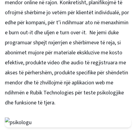
mendor online në rajon. Konkretisht, planifikojmë të
ofrojmë shërbime jo vetëm për klientët individualë, por
edhe për kompani, për t’i ndihmuar ato në menaxhimin
e burn out-it dhe uljen e turn over-it. Ne jemi duke
programuar shpejt nxjerrjen e shërbimeve të reja, si
abonimet mujore për materiale ekskluzive me kosto
efektive, produkte video dhe audio të regjistruara me
akses të përhershëm, produkte specifike për shëndetin
mendor dhe të zhvillojmë një aplikacion web me
ndihmën e Rubik Technologies për teste psikologjike
dhe funksione të tjera.