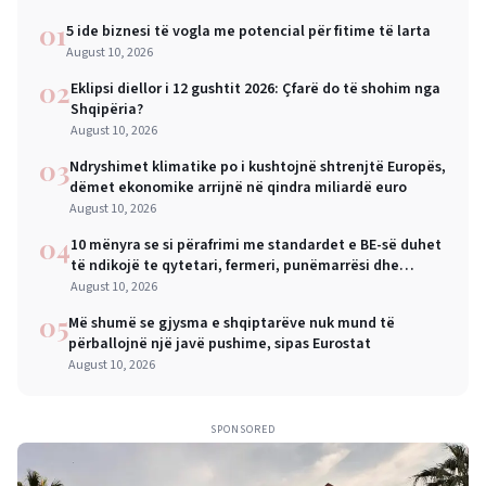
01
5 ide biznesi të vogla me potencial për fitime të larta
August 10, 2026
02
Eklipsi diellor i 12 gushtit 2026: Çfarë do të shohim nga
Shqipëria?
August 10, 2026
03
Ndryshimet klimatike po i kushtojnë shtrenjtë Europës,
dëmet ekonomike arrijnë në qindra miliardë euro
August 10, 2026
04
10 mënyra se si përafrimi me standardet e BE-së duhet
të ndikojë te qytetari, fermeri, punëmarrësi dhe
biznesi i vogël
August 10, 2026
05
Më shumë se gjysma e shqiptarëve nuk mund të
përballojnë një javë pushime, sipas Eurostat
August 10, 2026
SPONSORED