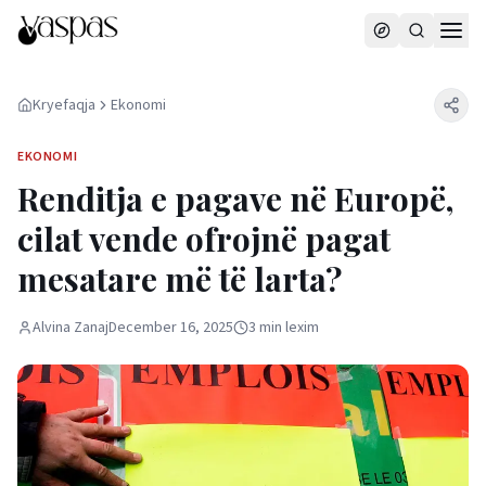
Kryefaqja
Ekonomi
EKONOMI
Renditja e pagave në Europë,
cilat vende ofrojnë pagat
mesatare më të larta?
Alvina Zanaj
December 16, 2025
3
min
lexim