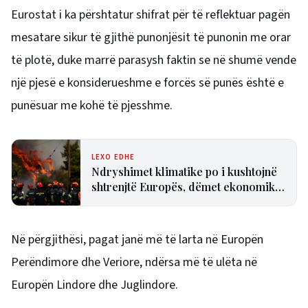
Eurostat i ka përshtatur shifrat për të reflektuar pagën
mesatare sikur të gjithë punonjësit të punonin me orar
të plotë, duke marrë parasysh faktin se në shumë vende
një pjesë e konsiderueshme e forcës së punës është e
punësuar me kohë të pjesshme.
LEXO EDHE
Ndryshimet klimatike po i kushtojnë
shtrenjtë Europës, dëmet ekonomike
arrijnë në qindra miliardë euro
Në përgjithësi, pagat janë më të larta në Europën
Perëndimore dhe Veriore, ndërsa më të ulëta në
Europën Lindore dhe Juglindore.