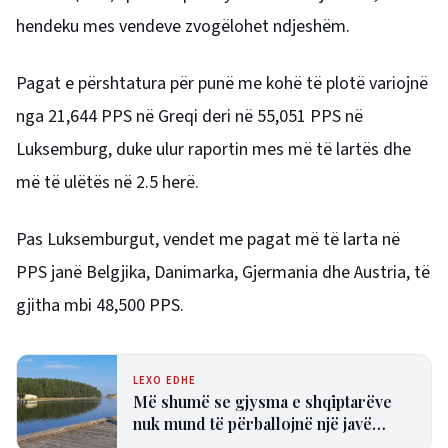
hendeku mes vendeve zvogëlohet ndjeshëm.
Pagat e përshtatura për punë me kohë të plotë variojnë
nga 21,644 PPS në Greqi deri në 55,051 PPS në
Luksemburg, duke ulur raportin mes më të lartës dhe
më të ulëtës në 2.5 herë.
Pas Luksemburgut, vendet me pagat më të larta në
PPS janë Belgjika, Danimarka, Gjermania dhe Austria, të
gjitha mbi 48,500 PPS.
LEXO EDHE
Më shumë se gjysma e shqiptarëve
nuk mund të përballojnë një javë
pushime, sipas Eurostat