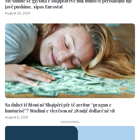
Më shumë se gjysma e shqiptarëve nuk mund të përballojnë një
javë pushime, sipas Eurostat
August 10, 2026
Sa duhet të fitoni në Shqipëri për të arritur “pragun e
lumturisë”? Studimi e vlerëson në 28 mijë dollarë në vit
August 6, 2026
SPONSORED