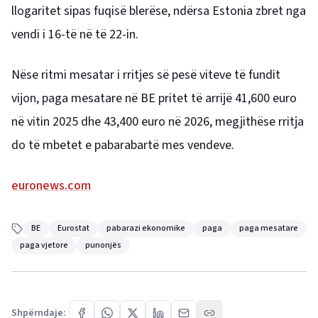
llogaritet sipas fuqisë blerëse, ndërsa Estonia zbret nga
vendi i 16-të në të 22-in.
Nëse ritmi mesatar i rritjes së pesë viteve të fundit
vijon, paga mesatare në BE pritet të arrijë 41,600 euro
në vitin 2025 dhe 43,400 euro në 2026, megjithëse rritja
do të mbetet e pabarabartë mes vendeve.
euronews.com
BE
Eurostat
pabarazi ekonomike
paga
paga mesatare
paga vjetore
punonjës
Shpërndaje: