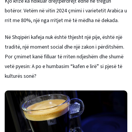
Kjo krizë ka ndikuar drejtpërdrejt edhe në tregun
botëror. Vetëm në vitin 2024 çmimi i varietetit Arabica u
rrit me 80%, një nga rritjet më të mëdha në dekada.
Në Shqipëri kafeja nuk është thjesht një pije, është një
traditë, një moment social dhe një zakon i përditshëm.
Por çmimet kanë filluar të rriten ndjeshëm dhe shumë
vetë pyesin: A po e humbasim “kafen e lirë” si pjesë të
kulturës sonë?