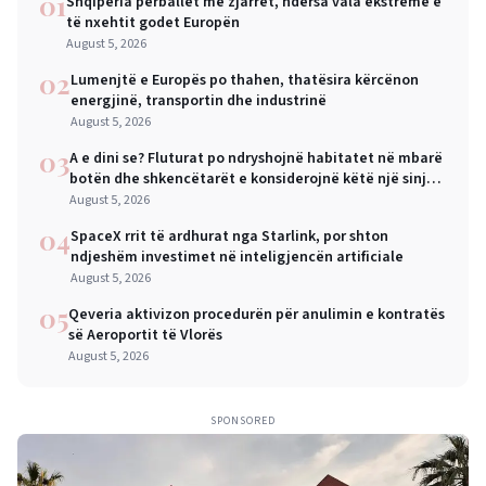
01
Shqipëria përballet me zjarret, ndërsa vala ekstreme e
të nxehtit godet Europën
August 5, 2026
02
Lumenjtë e Europës po thahen, thatësira kërcënon
energjinë, transportin dhe industrinë
August 5, 2026
03
A e dini se? Fluturat po ndryshojnë habitatet në mbarë
botën dhe shkencëtarët e konsiderojnë këtë një sinjal
alarmi
August 5, 2026
04
SpaceX rrit të ardhurat nga Starlink, por shton
ndjeshëm investimet në inteligjencën artificiale
August 5, 2026
05
Qeveria aktivizon procedurën për anulimin e kontratës
së Aeroportit të Vlorës
August 5, 2026
SPONSORED