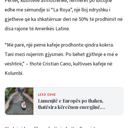
Përveç kushteve atmosferike, fermerët po luftojnë
edhe me sëmundje si “La Roya”, një lloj ndryshku i
gjetheve që ka shkatërruar deri në 50% të prodhimit në
disa rajone të Amerikës Latine.
“Më parë, një pemë kafeje prodhonte qindra kokrra.
Tani mezi nxjerrim gjysmën. Po bëhet gjithnjë e më e
vështirë,” – thotë Cristian Cano, kultivues kafeje në
Kolumbi.
LEXO EDHE
Lumenjtë e Europës po thahen,
thatësira kërcënon energjinë,
transportin dhe industrinë