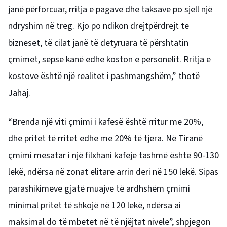
janë përforcuar, rritja e pagave dhe taksave po sjell një
ndryshim në treg. Kjo po ndikon drejtpërdrejt te
bizneset, të cilat janë të detyruara të përshtatin
çmimet, sepse kanë edhe koston e personelit. Rritja e
kostove është një realitet i pashmangshëm,” thotë
Jahaj.
“Brenda një viti çmimi i kafesë është rritur me 20%,
dhe pritet të rritet edhe me 20% të tjera. Në Tiranë
çmimi mesatar i një filxhani kafeje tashmë është 90-130
lekë, ndërsa në zonat elitare arrin deri në 150 lekë. Sipas
parashikimeve gjatë muajve të ardhshëm çmimi
minimal pritet të shkojë në 120 lekë, ndërsa ai
maksimal do të mbetet në të njëjtat nivele”, shpjegon