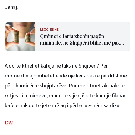
Jahaj.
LEXO EDHE
Çmimet e larta zbehin pagën
minimale, në Shqipëri blihet më pak
se kudo në Europë
A do të kthehet kafeja në luks në Shqipëri? Për
momentin ajo mbetet ende një kënaqësi e përditshme
për shumicën e shqiptarëve. Por me ritmet aktuale të
rritjes së çmimeve, mund të vijë një ditë kur një filxhan
kafeje nuk do të jetë më aq i përballueshëm sa dikur.
DW