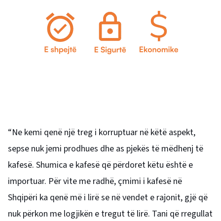
“Ne kemi qenë një treg i korruptuar në këtë aspekt,
sepse nuk jemi prodhues dhe as pjekës të mëdhenj të
kafesë. Shumica e kafesë që përdoret këtu është e
importuar. Për vite me radhë, çmimi i kafesë në
Shqipëri ka qenë më i lirë se në vendet e rajonit, gjë që
nuk përkon me logjikën e tregut të lirë. Tani që rregullat