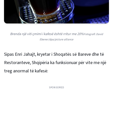
Brenda një viti çmimi i kafesë është rritur me 20%
Fotografi: David
Ebener/dpa/picture alliance
Sipas Enri Jahajt, kryetar i Shoqatës së Bareve dhe të
Restoranteve, Shqipëria ka funksionuar për vite me një
treg anormal të kafesë:
SPONSORED