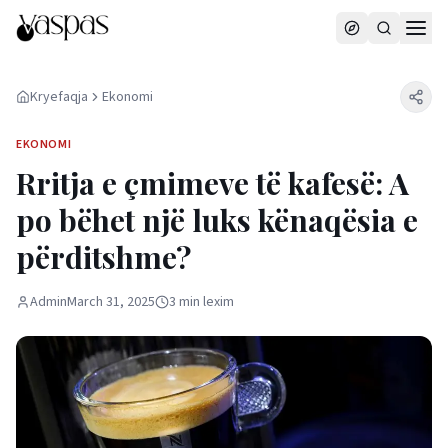
Kryefaqja
Ekonomi
EKONOMI
Rritja e çmimeve të kafesë: A
po bëhet një luks kënaqësia e
përditshme?
Admin
March 31, 2025
3
min
lexim